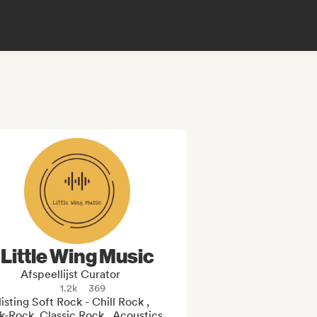
Little Wing Music
Afspeellijst Curator
1.2k
369
listing Soft Rock - Chill Rock , 
-Rock, Classic Rock , Acoustics 