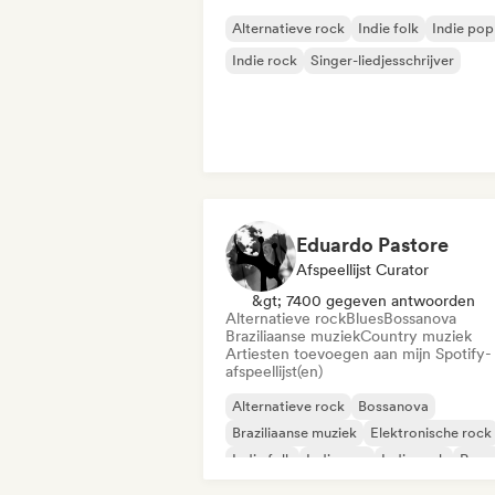
Alternatieve rock
Indie folk
Indie pop
Indie rock
Singer-liedjesschrijver
Eduardo Pastore
Afspeellijst Curator
&gt; 7400 gegeven antwoorden
Alternatieve rock
Blues
Bossanova
Braziliaanse muziek
Country muziek
Artiesten toevoegen aan mijn Spotify-
afspeellijst(en)
Alternatieve rock
Bossanova
Braziliaanse muziek
Elektronische rock
Indie folk
Indie pop
Indie rock
Popr