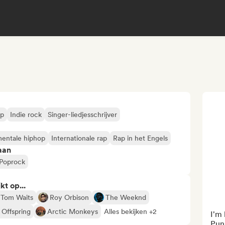
op
Indie rock
Singer-liedjesschrijver
mentale hiphop
Internationale rap
Rap in het Engels
aan
Poprock
kt op...
Tom Waits
Roy Orbison
The Weeknd
 Offspring
Arctic Monkeys
Alles bekijken +2
I'm 
Punk