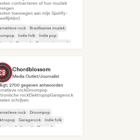
iesten contracteren of hun muziek
brengen
iesten toevoegen aan mijn Spotify-
eellijst(en)
ernatieve rock
Braziliaanse muziek
oompop
Indie folk
Indie pop
ie rock
Poprock
Progressieve rock
Chordblossom
Media Outlet/Journalist
&gt; 2700 gegeven antwoorden
ernatieve rock
Droompop
ktronische rock
Elektropop
Garagerock
kelen schrijven
ernatieve rock
Droompop
ektropop
Garagerock
Indie folk
ie pop
Indie rock
Poprock