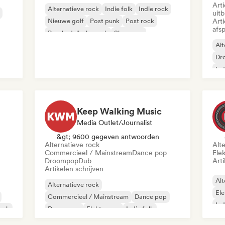
Art
Alternatieve rock
Indie folk
Indie rock
uit
Nieuwe golf
Post punk
Post rock
Art
afsp
Psychedelische rock
Shoegaze
Alt
Dr
Ind
Keep Walking Music
Media Outlet/Journalist
&gt; 9600 gegeven antwoorden
Alternatieve rock
Alt
Commercieel / Mainstream
Dance pop
Ele
Droompop
Dub
Arti
Artikelen schrijven
Alt
Alternatieve rock
El
Commercieel / Mainstream
Dance pop
Ind
ock
Droompop
Elektropop
Indie folk
Indie pop
Indie rock