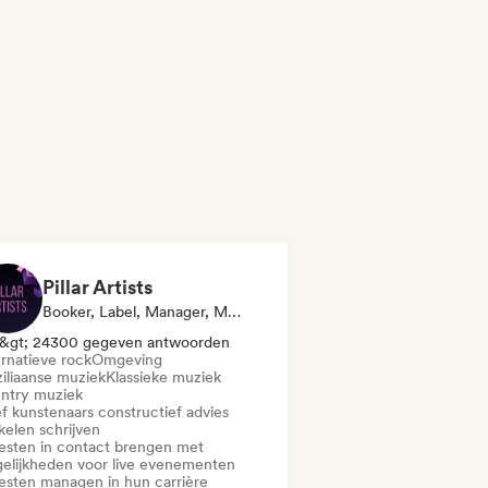
Pillar Artists
Booker, Label, Manager, Media Outlet/Journalist, Mentor, Afspeellijst Curator
&gt; 24300 gegeven antwoorden
ernatieve rock
Omgeving
ziliaanse muziek
Klassieke muziek
ntry muziek
f kunstenaars constructief advies
kelen schrijven
iesten in contact brengen met
elijkheden voor live evenementen
iesten managen in hun carrière