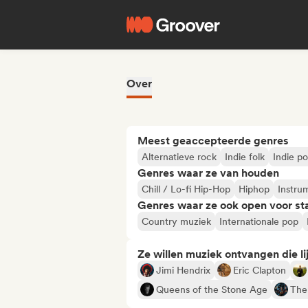
Over
Meest geaccepteerde genres
Alternatieve rock
Indie folk
Indie p
Genres waar ze van houden
Chill / Lo-fi Hip-Hop
Hiphop
Instru
Genres waar ze ook open voor st
Country muziek
Internationale pop
Ze willen muziek ontvangen die lij
Jimi Hendrix
Eric Clapton
Queens of the Stone Age
The