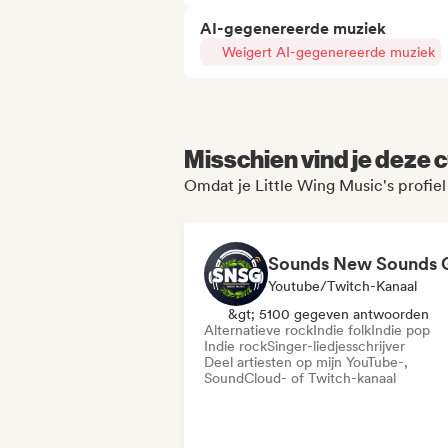
AI-gegenereerde muziek
Weigert AI-gegenereerde muziek
Misschien vind je deze c
Omdat je Little Wing Music's profie
Youtube/Twitch-Kanaal
&gt; 5100 gegeven antwoorden
Alternatieve rock
Indie folk
Indie pop
Indie rock
Singer-liedjesschrijver
Deel artiesten op mijn YouTube-,
SoundCloud- of Twitch-kanaal