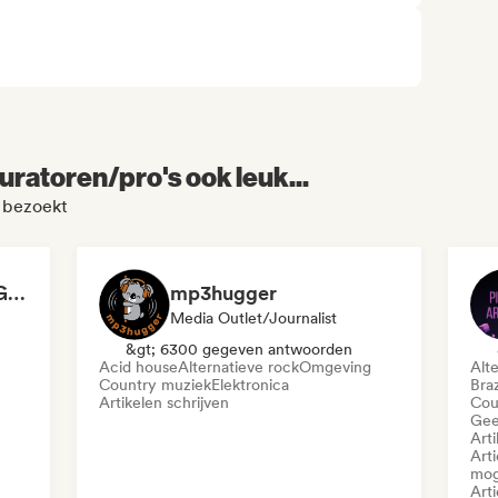
uratoren/pro's ook leuk...
l bezoekt
Sounds New Sounds Good
mp3hugger
Media Outlet/Journalist
&gt; 6300 gegeven antwoorden
Acid house
Alternatieve rock
Omgeving
Alt
Country muziek
Elektronica
Bra
Artikelen schrijven
Cou
Gee
Arti
Art
mog
Art