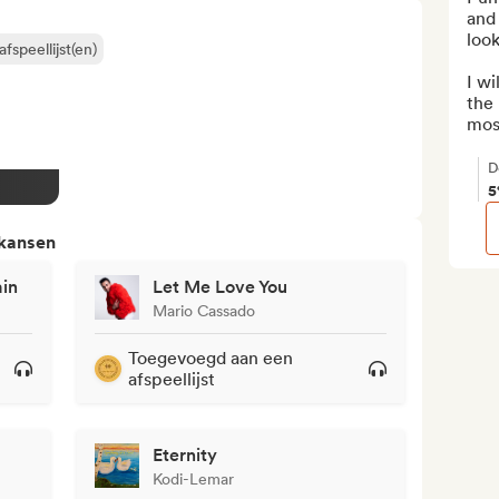
and 
look
fspeellijst(en)
I wi
the
most
D
5
 kansen
ain
Let Me Love You
Mario Cassado
Toegevoegd aan een
afspeellijst
Eternity
Kodi-Lemar