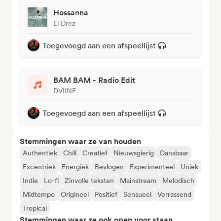
Hossanna
El Drez
Toegevoegd aan een afspeellijst
BAM BAM - Radio Edit
DVIINE
Toegevoegd aan een afspeellijst
Stemmingen waar ze van houden
Authentiek
Chill
Creatief
Nieuwsgierig
Dansbaar
Excentriek
Energiek
Bevlogen
Experimenteel
Uniek
Indie
Lo-fi
Zinvolle teksten
Mainstream
Melodisch
Midtempo
Origineel
Positief
Sensueel
Verrassend
Tropical
Stemmingen waar ze ook open voor staan