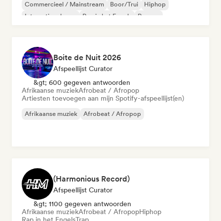
Commercieel / Mainstream
Boor/Trui
Hiphop
Internationale rap
Rap in het Engels
Reggae
Boite de Nuit 2026
Afspeellijst Curator
&gt; 600 gegeven antwoorden
Afrikaanse muziek
Afrobeat / Afropop
Artiesten toevoegen aan mijn Spotify-afspeellijst(en)
Afrikaanse muziek
Afrobeat / Afropop
(Harmonious Record)
Afspeellijst Curator
&gt; 1100 gegeven antwoorden
Afrikaanse muziek
Afrobeat / Afropop
Hiphop
Rap in het Engels
Trap