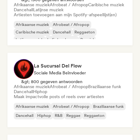
Afrikaanse muziek
Afrobeat / Afropop
Caribische muziek
Dancehall
Latijnse muziek
Artiesten toevoegen aan mijn Spotify-afspeellijst(en)
Afrikaanse muziek
Afrobeat / Afropop
Caribische muziek
Dancehall
Reggaeton
Latijnse muziek
Lofi slaapkamer
Popziel
La Sucursal Del Flow
Sociale Media Beïnvloeder
&gt; 800 gegeven antwoorden
Afrikaanse muziek
Afrobeat / Afropop
Braziliaanse funk
Dancehall
Hiphop
Maak impactvolle posts of reels over artiesten
Afrikaanse muziek
Afrobeat / Afropop
Braziliaanse funk
Dancehall
Hiphop
R&B
Reggae
Reggaeton