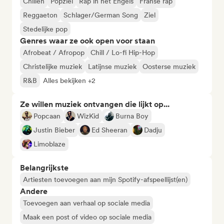
Chillen
Popziel
Rap in het Engels
Franse rap
Reggaeton
Schlager/German Song
Ziel
Stedelijke pop
Genres waar ze ook open voor staan
Afrobeat / Afropop
Chill / Lo-fi Hip-Hop
Christelijke muziek
Latijnse muziek
Oosterse muziek
R&B
Alles bekijken +2
Ze willen muziek ontvangen die lijkt op...
Popcaan
WizKid
Burna Boy
Justin Bieber
Ed Sheeran
Dadju
Limoblaze
Belangrijkste
Artiesten toevoegen aan mijn Spotify-afspeellijst(en)
Andere
Toevoegen aan verhaal op sociale media
Maak een post of video op sociale media