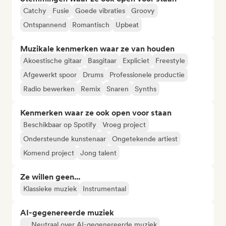
Catchy
Fusie
Goede vibraties
Groovy
Ontspannend
Romantisch
Upbeat
Muzikale kenmerken waar ze van houden
Akoestische gitaar
Basgitaar
Expliciet
Freestyle
Afgewerkt spoor
Drums
Professionele productie
Radio bewerken
Remix
Snaren
Synths
Kenmerken waar ze ook open voor staan
Beschikbaar op Spotify
Vroeg project
Ondersteunde kunstenaar
Ongetekende artiest
Komend project
Jong talent
Ze willen geen...
Klassieke muziek
Instrumentaal
AI-gegenereerde muziek
Neutraal over AI-gegenereerde muziek