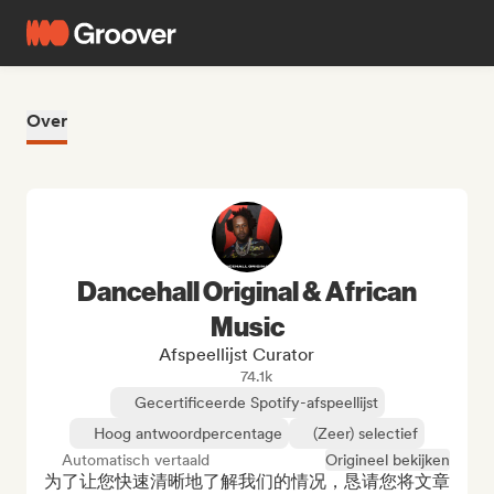
Over
Dancehall Original & African
Music
Afspeellijst Curator
74.1k
Gecertificeerde Spotify-afspeellijst
Hoog antwoordpercentage
(Zeer) selectief
Automatisch vertaald
Origineel bekijken
为了让您快速清晰地了解我们的情况，恳请您将文章