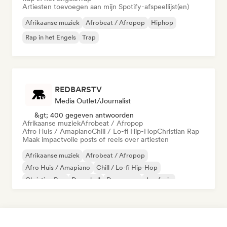
Artiesten toevoegen aan mijn Spotify-afspeellijst(en)
Afrikaanse muziek
Afrobeat / Afropop
Hiphop
Rap in het Engels
Trap
REDBARSTV
Media Outlet/Journalist
&gt; 400 gegeven antwoorden
Afrikaanse muziek
Afrobeat / Afropop
Afro Huis / Amapiano
Chill / Lo-fi Hip-Hop
Christian Rap
Maak impactvolle posts of reels over artiesten
Afrikaanse muziek
Afrobeat / Afropop
Afro Huis / Amapiano
Chill / Lo-fi Hip-Hop
Christian Rap
Dancehall
Dance pop
Jazzfusie