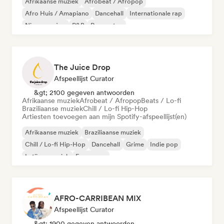
Afrikaanse muziek
Afrobeat / Afropop
Afro Huis / Amapiano
Dancehall
Internationale rap
Nieuwe scène
R&B
Reggaeton
The Juice Drop
Afspeellijst Curator
&gt; 2100 gegeven antwoorden
Afrikaanse muziek
Afrobeat / Afropop
Beats / Lo-fi
Braziliaanse muziek
Chill / Lo-fi Hip-Hop
Artiesten toevoegen aan mijn Spotify-afspeellijst(en)
Afrikaanse muziek
Braziliaanse muziek
Chill / Lo-fi Hip-Hop
Dancehall
Grime
Indie pop
Latijnse muziek
Franse rap
AFRO-CARRIBEAN MIX
Afspeellijst Curator
&gt; 1900 gegeven antwoorden