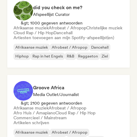
did you check on me?
Afspeellijst Curator
&gt; 1000 gegeven antwoorden
Afrikaanse muziek
Afrobeat / Afropop
Christelijke muziek
Cloud Rap / Hip Hop
Dancehall
Artiesten toevoegen aan mijn Spotify-afspeellijst(en)
Afrikaanse muziek
Afrobeat / Afropop
Dancehall
Hiphop
Rap in het Engels
R&B
Reggaeton
Ziel
Groove Africa
Media Outlet/Journalist
&gt; 2100 gegeven antwoorden
Afrikaanse muziek
Afrobeat / Afropop
Afro Huis / Amapiano
Cloud Rap / Hip Hop
Commercieel / Mainstream
Artikelen schrijven
Afrikaanse muziek
Afrobeat / Afropop