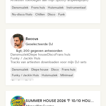
Artiesten toevoegen aan mijn Spotify-afspeellijst(en)
Dansmuziek
Frans huis
Huismuziek
Instrumentaal
Nu-disco/Italo
Chillen
Disco
Funk
Baccus
Geselecteerde DJ
&gt; 200 gegeven antwoorden
Dansmuziek
Diepe house
Disco
Frans huis
Funky / Jackin Huis
Tracks van artiesten downloaden voor mijn DJ-sets
Dansmuziek
Diepe house
Disco
Frans huis
Funky / Jackin Huis
Huismuziek
Minimaal
Nu-disco/Italo
SUMMER HOUSE 2026 🌴 10/10 HOUSE BANGERS