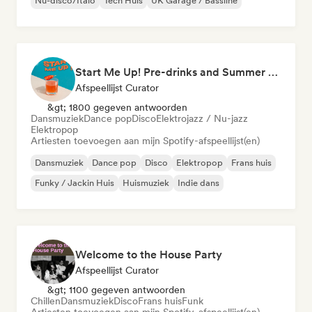
Nu-disco/Italo
Tech Huis
UK Garage / Bassline
Start Me Up! Pre-drinks and Summer Party 🍹
Afspeellijst Curator
&gt; 1800 gegeven antwoorden
Dansmuziek
Dance pop
Disco
Elektrojazz / Nu-jazz
Elektropop
Artiesten toevoegen aan mijn Spotify-afspeellijst(en)
Dansmuziek
Dance pop
Disco
Elektropop
Frans huis
Funky / Jackin Huis
Huismuziek
Indie dans
Welcome to the House Party
Afspeellijst Curator
&gt; 1100 gegeven antwoorden
Chillen
Dansmuziek
Disco
Frans huis
Funk