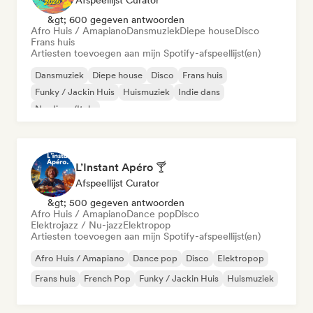
Afspeellijst Curator
&gt; 600 gegeven antwoorden
Afro Huis / Amapiano
Dansmuziek
Diepe house
Disco
Frans huis
Artiesten toevoegen aan mijn Spotify-afspeellijst(en)
Dansmuziek
Diepe house
Disco
Frans huis
Funky / Jackin Huis
Huismuziek
Indie dans
Nu-disco/Italo
L’Instant Apéro 🍸
Afspeellijst Curator
&gt; 500 gegeven antwoorden
Afro Huis / Amapiano
Dance pop
Disco
Elektrojazz / Nu-jazz
Elektropop
Artiesten toevoegen aan mijn Spotify-afspeellijst(en)
Afro Huis / Amapiano
Dance pop
Disco
Elektropop
Frans huis
French Pop
Funky / Jackin Huis
Huismuziek