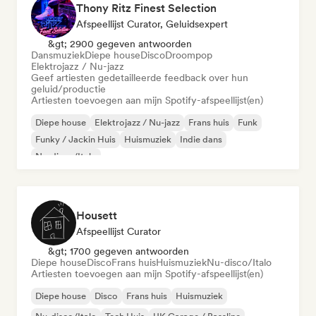
Thony Ritz Finest Selection
Afspeellijst Curator, Geluidsexpert
&gt; 2900 gegeven antwoorden
Dansmuziek
Diepe house
Disco
Droompop
Elektrojazz / Nu-jazz
Geef artiesten gedetailleerde feedback over hun
geluid/productie
Artiesten toevoegen aan mijn Spotify-afspeellijst(en)
Diepe house
Elektrojazz / Nu-jazz
Frans huis
Funk
Funky / Jackin Huis
Huismuziek
Indie dans
Nu-disco/Italo
Housett
Afspeellijst Curator
&gt; 1700 gegeven antwoorden
Diepe house
Disco
Frans huis
Huismuziek
Nu-disco/Italo
Artiesten toevoegen aan mijn Spotify-afspeellijst(en)
Diepe house
Disco
Frans huis
Huismuziek