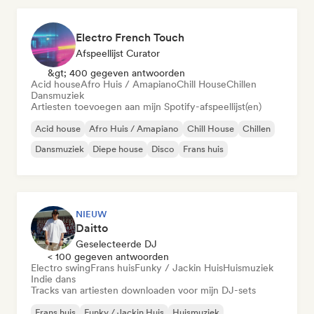
Electro French Touch
Afspeellijst Curator
&gt; 400 gegeven antwoorden
Acid house
Afro Huis / Amapiano
Chill House
Chillen
Dansmuziek
Artiesten toevoegen aan mijn Spotify-afspeellijst(en)
Acid house
Afro Huis / Amapiano
Chill House
Chillen
Dansmuziek
Diepe house
Disco
Frans huis
NIEUW
Daitto
Geselecteerde DJ
< 100 gegeven antwoorden
Electro swing
Frans huis
Funky / Jackin Huis
Huismuziek
Indie dans
Tracks van artiesten downloaden voor mijn DJ-sets
Frans huis
Funky / Jackin Huis
Huismuziek