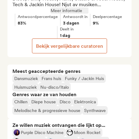
Tech & Jackin House! Njut av musiken...
Meer informatie
Antwoordpercentage
Antwoordt in
Deelpercentage
83%
3 dagen
9%
Deelt in
1 dag
Bekijk vergelijkbare curatoren
Meest geaccepteerde genres
Dansmuziek
Frans huis
Funky / Jackin Huis
Huismuziek
Nu-disco/Italo
Genres waar ze van houden
Chillen
Diepe house
Disco
Elektronica
Melodische & progressieve house
Synthwave
Ze willen muziek ontvangen die lijkt op...
Purple Disco Machine
Moon Rocket