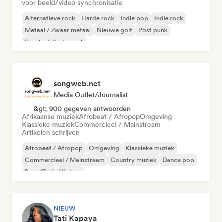
voor beeld/video synchronisatie
Alternatieve rock
Harde rock
Indie pop
Indie rock
Metaal / Zwaar metaal
Nieuwe golf
Post punk
Psychedelische rock
songweb.net
Media Outlet/Journalist
&gt; 900 gegeven antwoorden
Afrikaanse muziek
Afrobeat / Afropop
Omgeving
Klassieke muziek
Commercieel / Mainstream
Artikelen schrijven
Afrobeat / Afropop
Omgeving
Klassieke muziek
Commercieel / Mainstream
Country muziek
Dance pop
Boor/Trui
Hiphop
NIEUW
Tati Kapaya