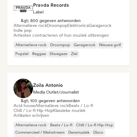
Pravda Records
Label
&gt; 800 gegeven antwoorden
Alternatieve rock
Droompop
Elektronica
Garagerock
Indie pop
Artiesten contracteren of hun muziek uitbrengen
Alternatieve rock
Droompop
Garagerock
Nieuwe golf
Popziel
Reggae
Shoegaze
Ziel
Zoila Antonio
Media Outlet/Journalist
&gt; 100 gegeven antwoorden
Acid house
Alternatieve rock
Beats / Lo-fi
Chill / Lo-fi Hip-Hop
Klassieke muziek
Artikelen schrijven
Alternatieve rock
Beats / Lo-fi
Chill / Lo-fi Hip-Hop
Commercieel / Mainstream
Dansmuziek
Disco