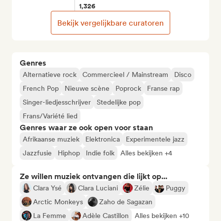
1,326
Bekijk vergelijkbare curatoren
Genres
Alternatieve rock
Commercieel / Mainstream
Disco
French Pop
Nieuwe scène
Poprock
Franse rap
Singer-liedjesschrijver
Stedelijke pop
Frans/Variété lied
Genres waar ze ook open voor staan
Afrikaanse muziek
Elektronica
Experimentele jazz
Jazzfusie
Hiphop
Indie folk
Alles bekijken +4
Ze willen muziek ontvangen die lijkt op...
Clara Ysé
Clara Luciani
Zélie
Puggy
Arctic Monkeys
Zaho de Sagazan
La Femme
Adèle Castillon
Alles bekijken +10