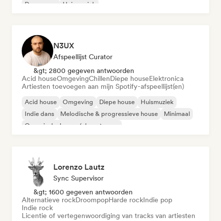
Droompop
Huismuziek
N3UX
Afspeellijst Curator
&gt; 2800 gegeven antwoorden
Acid house
Omgeving
Chillen
Diepe house
Elektronica
Artiesten toevoegen aan mijn Spotify-afspeellijst(en)
Acid house
Omgeving
Diepe house
Huismuziek
Indie dans
Melodische & progressieve house
Minimaal
Organische house / downtempo
Lorenzo Lautz
Sync Supervisor
&gt; 1600 gegeven antwoorden
Alternatieve rock
Droompop
Harde rock
Indie pop
Indie rock
Licentie of vertegenwoordiging van tracks van artiesten