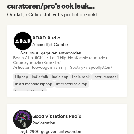
curatoren/pro's ook leuk...
Omdat je Céline Jollivet's profiel bezoekt
ADAD Audio
Afspeellijst Curator
&gt; 4900 gegeven antwoorden
Beats / Lo-fi
Chill / Lo-fi Hip-Hop
Klassieke muziek
Country muziek
Boor/Trui
Artiesten toevoegen aan mijn Spotify-afspeellijst(en)
Hiphop
Indie folk
Indie pop
Indie rock
Instrumentaal
Instrumentale hiphop
Internationale rap
Rap in het Engels
Good Vibrations Radio
Radiostation
&gt; 2900 gegeven antwoorden