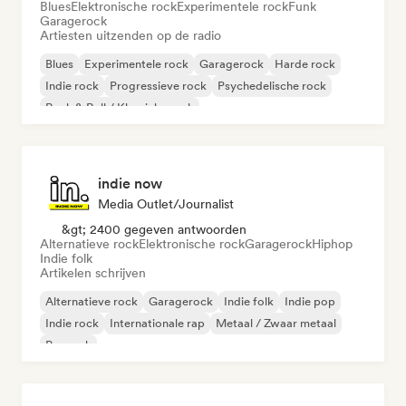
Blues
Elektronische rock
Experimentele rock
Funk
Garagerock
Artiesten uitzenden op de radio
Blues
Experimentele rock
Garagerock
Harde rock
Indie rock
Progressieve rock
Psychedelische rock
Rock & Roll / Klassieke rock
indie now
Media Outlet/Journalist
&gt; 2400 gegeven antwoorden
Alternatieve rock
Elektronische rock
Garagerock
Hiphop
Indie folk
Artikelen schrijven
Alternatieve rock
Garagerock
Indie folk
Indie pop
Indie rock
Internationale rap
Metaal / Zwaar metaal
Poprock