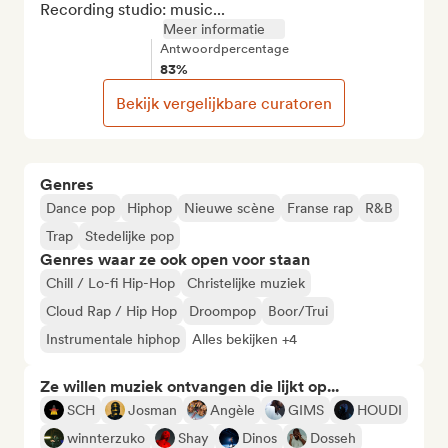
Recording studio: music...
Meer informatie
Antwoordpercentage
83%
Bekijk vergelijkbare curatoren
Genres
Dance pop
Hiphop
Nieuwe scène
Franse rap
R&B
Trap
Stedelijke pop
Genres waar ze ook open voor staan
Chill / Lo-fi Hip-Hop
Christelijke muziek
Cloud Rap / Hip Hop
Droompop
Boor/Trui
Instrumentale hiphop
Alles bekijken +4
Ze willen muziek ontvangen die lijkt op...
SCH
Josman
Angèle
GIMS
HOUDI
winnterzuko
Shay
Dinos
Dosseh