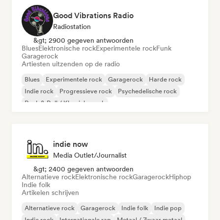
Good Vibrations Radio
Radiostation
&gt; 2900 gegeven antwoorden
Blues
Elektronische rock
Experimentele rock
Funk
Garagerock
Artiesten uitzenden op de radio
Blues
Experimentele rock
Garagerock
Harde rock
Indie rock
Progressieve rock
Psychedelische rock
Rock & Roll / Klassieke rock
indie now
Media Outlet/Journalist
&gt; 2400 gegeven antwoorden
Alternatieve rock
Elektronische rock
Garagerock
Hiphop
Indie folk
Artikelen schrijven
Alternatieve rock
Garagerock
Indie folk
Indie pop
Indie rock
Internationale rap
Metaal / Zwaar metaal