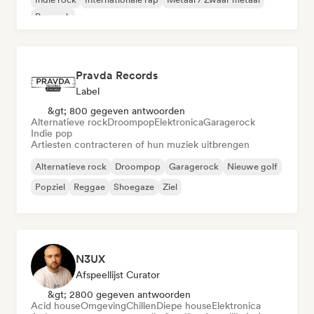
Poprock
Pravda Records
Label
&gt; 800 gegeven antwoorden
Alternatieve rock
Droompop
Elektronica
Garagerock
Indie pop
Artiesten contracteren of hun muziek uitbrengen
Alternatieve rock
Droompop
Garagerock
Nieuwe golf
Popziel
Reggae
Shoegaze
Ziel
N3UX
Afspeellijst Curator
&gt; 2800 gegeven antwoorden
Acid house
Omgeving
Chillen
Diepe house
Elektronica