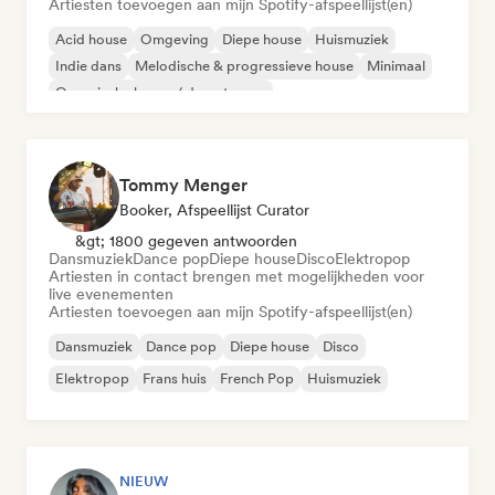
Artiesten toevoegen aan mijn Spotify-afspeellijst(en)
Acid house
Omgeving
Diepe house
Huismuziek
Indie dans
Melodische & progressieve house
Minimaal
Organische house / downtempo
Tommy Menger
Booker, Afspeellijst Curator
&gt; 1800 gegeven antwoorden
Dansmuziek
Dance pop
Diepe house
Disco
Elektropop
Artiesten in contact brengen met mogelijkheden voor
live evenementen
Artiesten toevoegen aan mijn Spotify-afspeellijst(en)
Dansmuziek
Dance pop
Diepe house
Disco
Elektropop
Frans huis
French Pop
Huismuziek
NIEUW