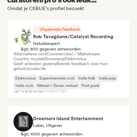
Omdat je CEBIJE's profiel bezoekt
Uitgebreide Feedback
Rob Tavaglione/Catalyst Recording
Geluidsexpert
&gt; 800 gegeven antwoorden
Alternatieve rock
Commercieel / Mainstream
Country muziek
Droompop
Elektronica
Geef artiesten gedetailleerde feedback over hun
geluid/productie
Elektronica
Experimentele rock
Indie folk
Indie pop
Indie rock
Metaal / Zwaar metaal
Post punk
Rock & Roll / Klassieke rock
Dreamers Island Entertainment
Label, Uitgever
&gt; 1000 gegeven antwoorden