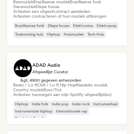
Basmuziek
Braziliaanse muziek
Braziliaanse funk
Dansmuziek
Diepe house
Artiesten een uitgeefcontract aanbieden
Artiesten contracteren of hun muziek uitbrengen
Braziliaanse funk
Diepe house
Elektronica
Elektropop
Toekomstig huis
Hiphop
Huismuziek
Tech Huis
ADAD Audio
Afspeellijst Curator
&gt; 4900 gegeven antwoorden
Beats / Lo-fi
Chill / Lo-fi Hip-Hop
Klassieke muziek
Country muziek
Boor/Trui
Artiesten toevoegen aan mijn Spotify-afspeellijst(en)
Hiphop
Indie folk
Indie pop
Indie rock
Instrumentaal
Instrumentale hiphop
Internationale rap
Rap in het Engels