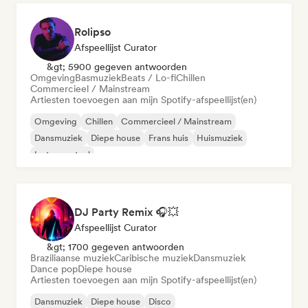
Rolipso
Afspeellijst Curator
&gt; 5900 gegeven antwoorden
Omgeving
Basmuziek
Beats / Lo-fi
Chillen
Commercieel / Mainstream
Artiesten toevoegen aan mijn Spotify-afspeellijst(en)
Omgeving
Chillen
Commercieel / Mainstream
Dansmuziek
Diepe house
Frans huis
Huismuziek
Instrumentaal
DJ Party Remix 🎧💥
Afspeellijst Curator
&gt; 1700 gegeven antwoorden
Braziliaanse muziek
Caribische muziek
Dansmuziek
Dance pop
Diepe house
Artiesten toevoegen aan mijn Spotify-afspeellijst(en)
Dansmuziek
Diepe house
Disco