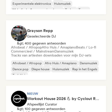
Experimentele elektronica
Huismuziek
Melodische & progressieve house
Techno
Trance
Grayson Repp
Geselecteerde DJ
&gt; 400 gegeven antwoorden
Afrobeat / Afropop
Afro Huis / Amapiano
Beats / Lo-fi
Commercieel / Mainstream
Dansmuziek
Tracks van artiesten downloaden voor mijn DJ-sets
Afrobeat / Afropop
Afro Huis / Amapiano
Dansmuziek
Dance pop
Diepe house
Huismuziek
Rap in het Engels
Tech Huis
NIEUW
Workout House 2026 💪 by Cyclout Records
Afspeellijst Curator
&gt; 100 gegeven antwoorden