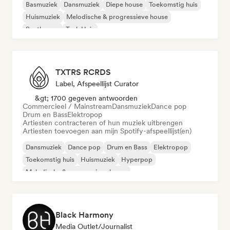
Basmuziek
Dansmuziek
Diepe house
Toekomstig huis
Huismuziek
Melodische & progressieve house
Synthwave
Tech Huis
TXTRS RCRDS
Label, Afspeellijst Curator
&gt; 1700 gegeven antwoorden
Commercieel / Mainstream
Dansmuziek
Dance pop
Drum en Bass
Elektropop
Artiesten contracteren of hun muziek uitbrengen
Artiesten toevoegen aan mijn Spotify-afspeellijst(en)
Dansmuziek
Dance pop
Drum en Bass
Elektropop
Toekomstig huis
Huismuziek
Hyperpop
Melodische & progressieve house
Black Harmony
Media Outlet/Journalist