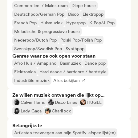
Commercieel / Mainstream
Diepe house
Deutschpop/German Pop
Disco
Elektropop
French Pop
Huismuziek
Hyperpop
K-Pop/J-Pop
Melodische & progressieve house
Nederpop/Dutch Pop
Polski Pop/Polish Pop
Svenskpop/Swedish Pop
Synthpop
Genres waar ze ook open voor staan
Afro Huis / Amapiano
Basmuziek
Dance pop
Elektronica
Hard dance / hardcore / hardstyle
Industriële muziek
Alles bekijken +4
Ze willen muziek ontvangen die lijkt op...
Calvin Harris
Disco Lines
HUGEL
Lady Gaga
Charli xcx
Belangrijkste
Artiesten toevoegen aan mijn Spotify-afspeellijst(en)