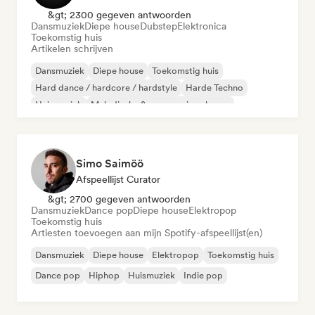
&gt; 2300 gegeven antwoorden
Dansmuziek
Diepe house
Dubstep
Elektronica
Toekomstig huis
Artikelen schrijven
Dansmuziek
Diepe house
Toekomstig huis
Hard dance / hardcore / hardstyle
Harde Techno
Huismuziek
Melodische & progressieve house
Melodic Techno
Simo Saimöö
Afspeellijst Curator
&gt; 2700 gegeven antwoorden
Dansmuziek
Dance pop
Diepe house
Elektropop
Toekomstig huis
Artiesten toevoegen aan mijn Spotify-afspeellijst(en)
Dansmuziek
Diepe house
Elektropop
Toekomstig huis
Dance pop
Hiphop
Huismuziek
Indie pop