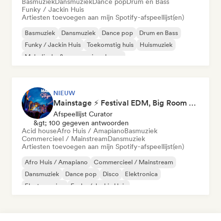
Basmuziek
Dansmuziek
Dance pop
Drum en Bass
Funky / Jackin Huis
Artiesten toevoegen aan mijn Spotify-afspeellijst(en)
Basmuziek
Dansmuziek
Dance pop
Drum en Bass
Funky / Jackin Huis
Toekomstig huis
Huismuziek
Melodische & progressieve house
NIEUW
Mainstage ⚡ Festival EDM, Big Room & House Anthems
Afspeellijst Curator
&gt; 100 gegeven antwoorden
Acid house
Afro Huis / Amapiano
Basmuziek
Commercieel / Mainstream
Dansmuziek
Artiesten toevoegen aan mijn Spotify-afspeellijst(en)
Afro Huis / Amapiano
Commercieel / Mainstream
Dansmuziek
Dance pop
Disco
Elektronica
Electro swing
Funky / Jackin Huis