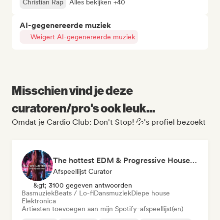
Christian Rap
Alles bekijken +40
AI-gegenereerde muziek
Weigert AI-gegenereerde muziek
Misschien vind je deze
curatoren/pro's ook leuk...
Omdat je Cardio Club: Don't Stop! 💦's profiel bezoekt
The hottest EDM & Progressive House tracks on the planet! 🌍
Afspeellijst Curator
&gt; 3100 gegeven antwoorden
Basmuziek
Beats / Lo-fi
Dansmuziek
Diepe house
Elektronica
Artiesten toevoegen aan mijn Spotify-afspeellijst(en)