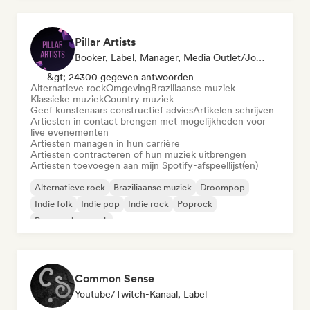
Pillar Artists
Booker, Label, Manager, Media Outlet/Journalist, Mentor, Afspeellijst Curator
&gt; 24300 gegeven antwoorden
Alternatieve rock
Omgeving
Braziliaanse muziek
Klassieke muziek
Country muziek
Geef kunstenaars constructief advies
Artikelen schrijven
Artiesten in contact brengen met mogelijkheden voor
live evenementen
Artiesten managen in hun carrière
Artiesten contracteren of hun muziek uitbrengen
Artiesten toevoegen aan mijn Spotify-afspeellijst(en)
Alternatieve rock
Braziliaanse muziek
Droompop
Indie folk
Indie pop
Indie rock
Poprock
Progressieve rock
Common Sense
Youtube/Twitch-Kanaal, Label