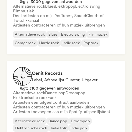
&gt; 13000 gegeven antwoorden
Alternatieve rock
Blues
Elektropop
Electro swing
Filmmuziek
Deel artiesten op mijn YouTube-, SoundCloud- of
Twitch-kanaal
Artiesten contracteren of hun muziek uitbrengen
Alternatieve rock
Blues
Electro swing
Filmmuziek
Garagerock
Harde rock
Indie rock
Poprock
Cénit Records
Label, Afspeellijst Curator, Uitgever
&gt; 3100 gegeven antwoorden
Alternatieve rock
Dance pop
Droompop
Elektronische rock
Funk
Artiesten een uitgeefcontract aanbieden
Artiesten contracteren of hun muziek uitbrengen
Artiesten toevoegen aan mijn Spotify-afspeellijst(en)
Alternatieve rock
Dance pop
Droompop
Elektronische rock
Indie folk
Indie pop