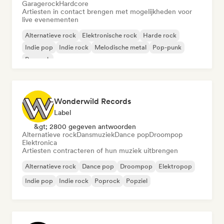
Garagerock
Hardcore
Artiesten in contact brengen met mogelijkheden voor
live evenementen
Alternatieve rock
Elektronische rock
Harde rock
Indie pop
Indie rock
Melodische metal
Pop-punk
Poprock
Wonderwild Records
Label
&gt; 2800 gegeven antwoorden
Alternatieve rock
Dansmuziek
Dance pop
Droompop
Elektronica
Artiesten contracteren of hun muziek uitbrengen
Alternatieve rock
Dance pop
Droompop
Elektropop
Indie pop
Indie rock
Poprock
Popziel