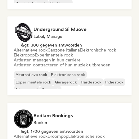
Rap in het Engels
Synthwave
Underground Si Muove
Label, Manager
&gt; 300 gegeven antwoorden
Alternatieve rock
Canzone Italiana
Elektronische rock
Elektropop
Experimentele rock
Artiesten managen in hun carrière
Artiesten contracteren of hun muziek uitbrengen
Alternatieve rock
Elektronische rock
Experimentele rock
Garagerock
Harde rock
Indie rock
Nieuwe golf
Pop-punk
Bedlam Bookings
Booker
&gt; 1700 gegeven antwoorden
Alternatieve rock
Droompop
Elektronische rock