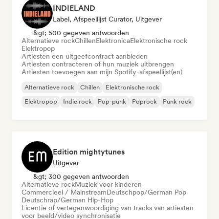
INDIELAND
Label, Afspeellijst Curator, Uitgever
&gt; 500 gegeven antwoorden
Alternatieve rock
Chillen
Elektronica
Elektronische rock
Elektropop
Artiesten een uitgeefcontract aanbieden
Artiesten contracteren of hun muziek uitbrengen
Artiesten toevoegen aan mijn Spotify-afspeellijst(en)
Alternatieve rock
Chillen
Elektronische rock
Elektropop
Indie rock
Pop-punk
Poprock
Punk rock
Edition mightytunes
Uitgever
&gt; 300 gegeven antwoorden
Alternatieve rock
Muziek voor kinderen
Commercieel / Mainstream
Deutschpop/German Pop
Deutschrap/German Hip-Hop
Licentie of vertegenwoordiging van tracks van artiesten
voor beeld/video synchronisatie