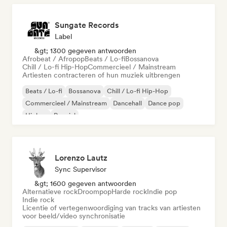
Sungate Records
Label
&gt; 1300 gegeven antwoorden
Afrobeat / Afropop
Beats / Lo-fi
Bossanova
Chill / Lo-fi Hip-Hop
Commercieel / Mainstream
Artiesten contracteren of hun muziek uitbrengen
Beats / Lo-fi
Bossanova
Chill / Lo-fi Hip-Hop
Commercieel / Mainstream
Dancehall
Dance pop
Hiphop
Popziel
Lorenzo Lautz
Sync Supervisor
&gt; 1600 gegeven antwoorden
Alternatieve rock
Droompop
Harde rock
Indie pop
Indie rock
Licentie of vertegenwoordiging van tracks van artiesten
voor beeld/video synchronisatie