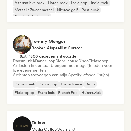
Alternatieve rock
Harde rock
Indie pop
Indie rock
Metaal / Zwaar metaal
Nieuwe golf
Post punk
Psychedelische rock
Tommy Menger
Booker, Afspeellijst Curator
&gt; 1800 gegeven antwoorden
Dansmuziek
Dance pop
Diepe house
Disco
Elektropop
Artiesten in contact brengen met mogelijkheden voor
live evenementen
Artiesten toevoegen aan mijn Spotify-afspeellijst(en)
Dansmuziek
Dance pop
Diepe house
Disco
Elektropop
Frans huis
French Pop
Huismuziek
Dulaxi
Media Outlet/Journalist