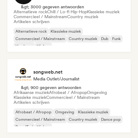
&gt; 3000 gegeven antwoorden
Alternatieve rock
Chill / Lo-fi Hip-Hop
Klassieke muziek
Commercieel / Mainstream
Country muziek
Artikelen schrijven
Alternatieve rock
Klassieke muziek
Commercieel / Mainstream
Country muziek
Dub
Funk
Hardcore
Hiphop
songweb.net
Media Outlet/Journalist
&gt; 900 gegeven antwoorden
Afrikaanse muziek
Afrobeat / Afropop
Omgeving
Klassieke muziek
Commercieel / Mainstream
Artikelen schrijven
Afrobeat / Afropop
Omgeving
Klassieke muziek
Commercieel / Mainstream
Country muziek
Dance pop
Boor/Trui
Hiphop