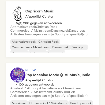
Capricorn Music
Afspeellijst Curator
&gt; 200 gegeven antwoorden
Alternatieve rock
Christian Rock
Commercieel / Mainstream
Dansmuziek
Dance pop
Artiesten toevoegen aan mijn Spotify-afspeellijst(en)
Alternatieve rock
Christian Rock
Commercieel / Mainstream
Dansmuziek
Dance pop
Droompop
Elektropop
Huismuziek
NIEUW
Pop Machine Mode 🤖 AI Music, Indie Pop & Dream Pop
Afspeellijst Curator
< 100 gegeven antwoorden
Afrobeat / Afropop
Alternatieve rock
Americana
Commercieel / Mainstream
Country muziek
Artiesten toevoegen aan mijn Spotify-afspeellijst(en)
Americana
Commercieel / Mainstream
Country muziek