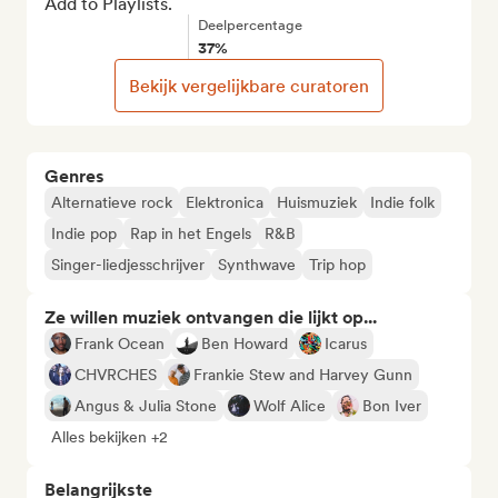
Add to Playlists.
Deelpercentage
37%
Bekijk vergelijkbare curatoren
Genres
Alternatieve rock
Elektronica
Huismuziek
Indie folk
Indie pop
Rap in het Engels
R&B
Singer-liedjesschrijver
Synthwave
Trip hop
Ze willen muziek ontvangen die lijkt op...
Frank Ocean
Ben Howard
Icarus
CHVRCHES
Frankie Stew and Harvey Gunn
Angus & Julia Stone
Wolf Alice
Bon Iver
Alles bekijken +2
Belangrijkste