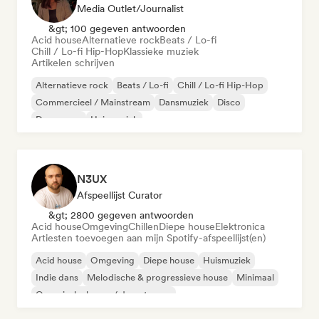
Media Outlet/Journalist
&gt; 100 gegeven antwoorden
Acid house
Alternatieve rock
Beats / Lo-fi
Chill / Lo-fi Hip-Hop
Klassieke muziek
Artikelen schrijven
Alternatieve rock
Beats / Lo-fi
Chill / Lo-fi Hip-Hop
Commercieel / Mainstream
Dansmuziek
Disco
Droompop
Huismuziek
N3UX
Afspeellijst Curator
&gt; 2800 gegeven antwoorden
Acid house
Omgeving
Chillen
Diepe house
Elektronica
Artiesten toevoegen aan mijn Spotify-afspeellijst(en)
Acid house
Omgeving
Diepe house
Huismuziek
Indie dans
Melodische & progressieve house
Minimaal
Organische house / downtempo