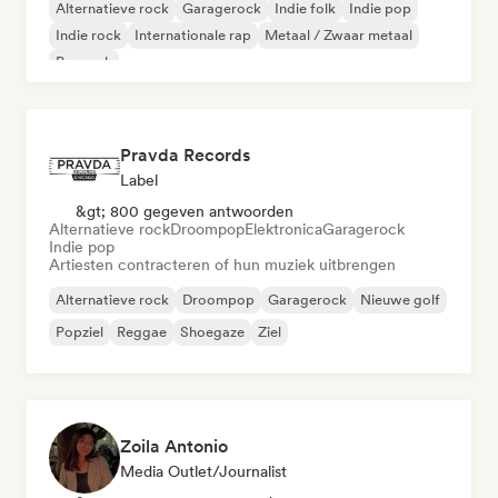
Alternatieve rock
Garagerock
Indie folk
Indie pop
Indie rock
Internationale rap
Metaal / Zwaar metaal
Poprock
Pravda Records
Label
&gt; 800 gegeven antwoorden
Alternatieve rock
Droompop
Elektronica
Garagerock
Indie pop
Artiesten contracteren of hun muziek uitbrengen
Alternatieve rock
Droompop
Garagerock
Nieuwe golf
Popziel
Reggae
Shoegaze
Ziel
Zoila Antonio
Media Outlet/Journalist