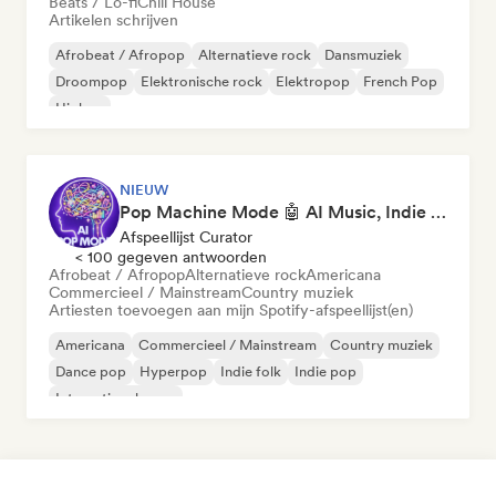
Beats / Lo-fi
Chill House
Artikelen schrijven
Afrobeat / Afropop
Alternatieve rock
Dansmuziek
Droompop
Elektronische rock
Elektropop
French Pop
Hiphop
NIEUW
Pop Machine Mode 🤖 AI Music, Indie Pop & Dream Pop
Afspeellijst Curator
< 100 gegeven antwoorden
Afrobeat / Afropop
Alternatieve rock
Americana
Commercieel / Mainstream
Country muziek
Artiesten toevoegen aan mijn Spotify-afspeellijst(en)
Americana
Commercieel / Mainstream
Country muziek
Dance pop
Hyperpop
Indie folk
Indie pop
Internationale pop