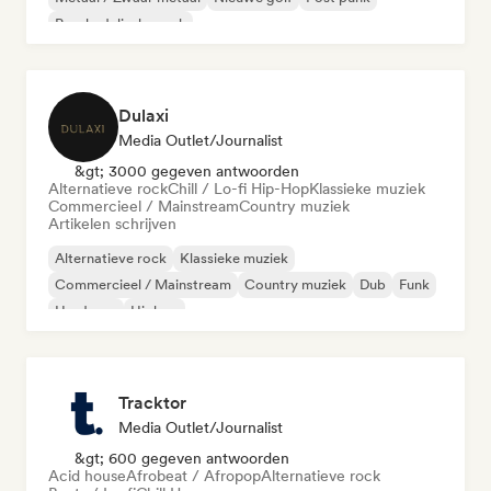
Psychedelische rock
Dulaxi
Media Outlet/Journalist
&gt; 3000 gegeven antwoorden
Alternatieve rock
Chill / Lo-fi Hip-Hop
Klassieke muziek
Commercieel / Mainstream
Country muziek
Artikelen schrijven
Alternatieve rock
Klassieke muziek
Commercieel / Mainstream
Country muziek
Dub
Funk
Hardcore
Hiphop
Tracktor
Media Outlet/Journalist
&gt; 600 gegeven antwoorden
Acid house
Afrobeat / Afropop
Alternatieve rock