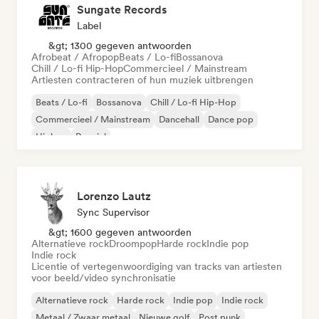
Sungate Records
Label
&gt; 1300 gegeven antwoorden
Afrobeat / Afropop
Beats / Lo-fi
Bossanova
Chill / Lo-fi Hip-Hop
Commercieel / Mainstream
Artiesten contracteren of hun muziek uitbrengen
Beats / Lo-fi
Bossanova
Chill / Lo-fi Hip-Hop
Commercieel / Mainstream
Dancehall
Dance pop
Hiphop
Popziel
Lorenzo Lautz
Sync Supervisor
&gt; 1600 gegeven antwoorden
Alternatieve rock
Droompop
Harde rock
Indie pop
Indie rock
Licentie of vertegenwoordiging van tracks van artiesten
voor beeld/video synchronisatie
Alternatieve rock
Harde rock
Indie pop
Indie rock
Metaal / Zwaar metaal
Nieuwe golf
Post punk