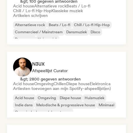
&gt; 100 gegeven antwoorden
Acid house
Alternatieve rock
Beats / Lo-fi
Chill / Lo-fi Hip-Hop
Klassieke muziek
Artikelen schrijven
Alternatieve rock
Beats / Lo-fi
Chill / Lo-fi Hip-Hop
Commercieel / Mainstream
Dansmuziek
Disco
Droompop
Huismuziek
N3UX
Afspeellijst Curator
&gt; 2800 gegeven antwoorden
Acid house
Omgeving
Chillen
Diepe house
Elektronica
Artiesten toevoegen aan mijn Spotify-afspeellijst(en)
Acid house
Omgeving
Diepe house
Huismuziek
Indie dans
Melodische & progressieve house
Minimaal
Organische house / downtempo