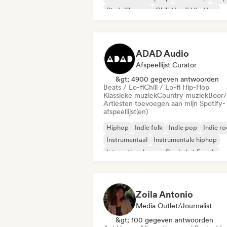
Stedelijke pop
Chill / Lo-fi Hip-Hop
ADAD Audio
Afspeellijst Curator
&gt; 4900 gegeven antwoorden
Beats / Lo-fi
Chill / Lo-fi Hip-Hop
Klassieke muziek
Country muziek
Boor/
Artiesten toevoegen aan mijn Spotify-
afspeellijst(en)
Hiphop
Indie folk
Indie pop
Indie r
Instrumentaal
Instrumentale hiphop
Internationale rap
Rap in het Engels
Zoila Antonio
Media Outlet/Journalist
&gt; 100 gegeven antwoorden