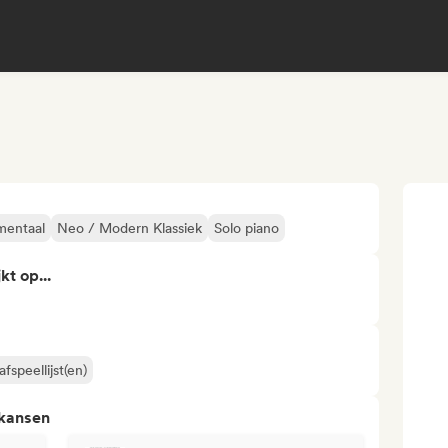
mentaal
Neo / Modern Klassiek
Solo piano
kt op...
fspeellijst(en)
 kansen