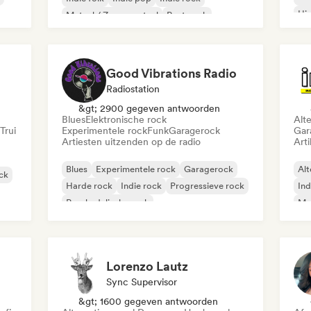
Hi
Metaal / Zwaar metaal
Post punk
Rock & Roll / Klassieke rock
Good Vibrations Radio
Radiostation
&gt; 2900 gegeven antwoorden
Blues
Elektronische rock
Alt
Trui
Experimentele rock
Funk
Garagerock
Gar
Artiesten uitzenden op de radio
Arti
Blues
Experimentele rock
Garagerock
Alt
ock
Harde rock
Indie rock
Progressieve rock
Ind
Psychedelische rock
Met
Rock & Roll / Klassieke rock
Lorenzo Lautz
Sync Supervisor
&gt; 1600 gegeven antwoorden