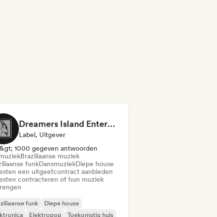
Dreamers Island Entertainment
Label, Uitgever
&gt; 1000 gegeven antwoorden
muziek
Braziliaanse muziek
iliaanse funk
Dansmuziek
Diepe house
iesten een uitgeefcontract aanbieden
iesten contracteren of hun muziek
brengen
ziliaanse funk
Diepe house
ktronica
Elektropop
Toekomstig huis