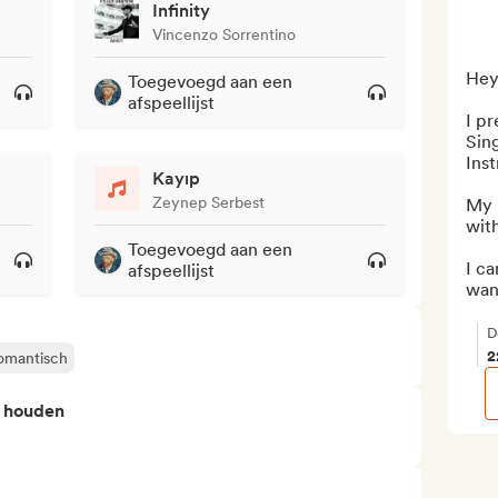
Infinity
Vincenzo Sorrentino
Hey 
Toegevoegd aan een
afspeellijst
I pr
Sing
Inst
Kayıp
Zeynep Serbest
My p
with
Toegevoegd aan een
I ca
afspeellijst
want
D
2
omantisch
n houden