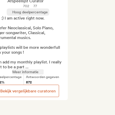
Afspeellijst Curator
702
77
Hoog deelpercentage
:) I am active right now. 

efer Neoclassical, Solo Piano, 
er-songwriter, Classical, 
rumental musics. 

laylists will be more wonderfull 
 your songs !

n add my monthly playlist. I really 
 to be a part ...
Meer informatie
eelpercentage
Antwoorden gegeven
2%
872
Bekijk vergelijkbare curatoren