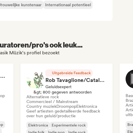
Vrouwelijke kunstenaar
Internationaal potentieel
uratoren/pro's ook leuk...
asik Müzik's profiel bezoekt
Uitgebreide Feedback
RAP FRANÇAIS 2026 🔥🇫🇷 (Way Records)
Rob Tavaglione/Catalyst Recording
Geluidsexpert
&gt; 800 gegeven antwoorden
Hop
Bas
Alternatieve rock
Braz
Commercieel / Mainstream
Art
Country muziek
Droompop
Elektronica
Art
Geef artiesten gedetailleerde feedback
uit
over hun geluid/productie
op
Bra
Elektronica
Experimentele rock
Ele
Indie folk
Indie pop
Indie rock