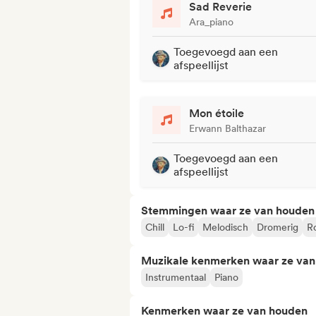
Sad Reverie
Ara_piano
Toegevoegd aan een
afspeellijst
Mon étoile
Erwann Balthazar
Toegevoegd aan een
afspeellijst
Stemmingen waar ze van houden
Chill
Lo-fi
Melodisch
Dromerig
R
Muzikale kenmerken waar ze va
Instrumentaal
Piano
Kenmerken waar ze van houden