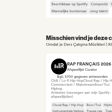
Beschikbaar op Spotify
Componist
Mannelijke kunstenaar
Jong talent
Misschien vind je deze c
Omdat je Ders Çalışma Müzikleri | Kl
Afspeellijst Curator
&gt; 5700 gegeven antwoorden
Chill / Lo-fi Hip-Hop
Cloud Rap / Hip 
Commercieel / Mainstream
Boor/Trui
Hiphop
Artiesten toevoegen aan mijn Spotify-
afspeellijst(en)
Cloud Rap / Hip Hop
Boor/Trui
Hiph
Instrumentale hiphop
Franse rap
Trap