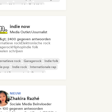
phop
Huismuziek
Tech Huis
indie now
Media Outlet/Journalist
&gt; 2400 gegeven antwoorden
ernatieve rock
Elektronische rock
agerock
Hiphop
Indie folk
kelen schrijven
ernatieve rock
Garagerock
Indie folk
ie pop
Indie rock
Internationale rap
aal / Zwaar metaal
Poprock
NIEUW
Zhakira Razhé
Sociale Media Beïnvloeder
< 100 gegeven antwoorden