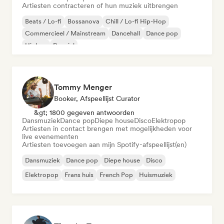
Artiesten contracteren of hun muziek uitbrengen
Beats / Lo-fi
Bossanova
Chill / Lo-fi Hip-Hop
Commercieel / Mainstream
Dancehall
Dance pop
Hiphop
Popziel
Tommy Menger
Booker, Afspeellijst Curator
&gt; 1800 gegeven antwoorden
Dansmuziek
Dance pop
Diepe house
Disco
Elektropop
Artiesten in contact brengen met mogelijkheden voor
live evenementen
Artiesten toevoegen aan mijn Spotify-afspeellijst(en)
Dansmuziek
Dance pop
Diepe house
Disco
Elektropop
Frans huis
French Pop
Huismuziek