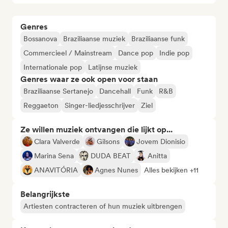
Genres
Bossanova
Braziliaanse muziek
Braziliaanse funk
Commercieel / Mainstream
Dance pop
Indie pop
Internationale pop
Latijnse muziek
Genres waar ze ook open voor staan
Braziliaanse Sertanejo
Dancehall
Funk
R&B
Reggaeton
Singer-liedjesschrijver
Ziel
Ze willen muziek ontvangen die lijkt op...
Clara Valverde
Gilsons
Jovem Dionisio
Marina Sena
DUDA BEAT
Anitta
ANAVITÓRIA
Agnes Nunes
Alles bekijken +11
Belangrijkste
Artiesten contracteren of hun muziek uitbrengen