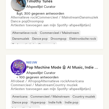
Timothy Tunes
Afspeellijst Curator
&gt; 300 gegeven antwoorden
Alternatieve rock
Commercieel / Mainstream
Dansmuziek
Dance pop
Droompop
Artiesten toevoegen aan mijn Spotify-afspeellijst(en)
Alternatieve rock
Commercieel / Mainstream
Dansmuziek
Dance pop
Droompop
Elektronische rock
Toekomstig huis
Garagerock
NIEUW
Pop Machine Mode 🤖 AI Music, Indie Pop & Dream Pop
Afspeellijst Curator
< 100 gegeven antwoorden
Afrobeat / Afropop
Alternatieve rock
Americana
Commercieel / Mainstream
Country muziek
Artiesten toevoegen aan mijn Spotify-afspeellijst(en)
Americana
Commercieel / Mainstream
Country muziek
Dance pop
Hyperpop
Indie folk
Indie pop
Internationale pop