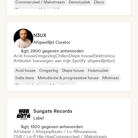
Commercieel / Mainstream
Dansmuziek
Disco
Droompop
Huismuziek
N3UX
Afspeellijst Curator
&gt; 2800 gegeven antwoorden
Acid house
Omgeving
Chillen
Diepe house
Elektronica
Artiesten toevoegen aan mijn Spotify-afspeellijst(en)
Acid house
Omgeving
Diepe house
Huismuziek
Indie dans
Melodische & progressieve house
Minimaal
Organische house / downtempo
Sungate Records
Label
&gt; 1300 gegeven antwoorden
Afrobeat / Afropop
Beats / Lo-fi
Bossanova
Chill / Lo-fi Hip-Hop
Commercieel / Mainstream