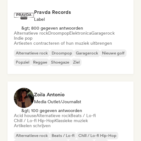
Pravda Records
Label
&gt; 800 gegeven antwoorden
Alternatieve rock
Droompop
Elektronica
Garagerock
Indie pop
Artiesten contracteren of hun muziek uitbrengen
Alternatieve rock
Droompop
Garagerock
Nieuwe golf
Popziel
Reggae
Shoegaze
Ziel
Zoila Antonio
Media Outlet/Journalist
&gt; 100 gegeven antwoorden
Acid house
Alternatieve rock
Beats / Lo-fi
Chill / Lo-fi Hip-Hop
Klassieke muziek
Artikelen schrijven
Alternatieve rock
Beats / Lo-fi
Chill / Lo-fi Hip-Hop