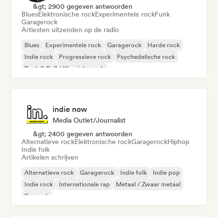
&gt; 2900 gegeven antwoorden
Blues
Elektronische rock
Experimentele rock
Funk
Garagerock
Artiesten uitzenden op de radio
Blues
Experimentele rock
Garagerock
Harde rock
Indie rock
Progressieve rock
Psychedelische rock
Rock & Roll / Klassieke rock
indie now
Media Outlet/Journalist
&gt; 2400 gegeven antwoorden
Alternatieve rock
Elektronische rock
Garagerock
Hiphop
Indie folk
Artikelen schrijven
Alternatieve rock
Garagerock
Indie folk
Indie pop
Indie rock
Internationale rap
Metaal / Zwaar metaal
Poprock