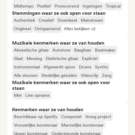
Midtempo
Positief
Provocerend
Ingetogen
Tropical
Stemmingen waar ze ook open voor staan
Authentiek
Creatief
Downbeat
Mainstream
Origineel
Ontspannend
Alles bekijken +2
Muzikale kenmerken waar ze van houden
Akoestische gitaar
Autotune
Basgitaar
Beatmaker
Slaat
Messing
Elektrische gitaar
Expliciet
Instrumentaal
Afgewerkt spoor
Drums
Synths
Alle steunen
Stedelijke geluiden
Videoclip
Zang
Muzikale kenmerken waar ze ook open voor
staan
Met
Live opname
Kenmerken waar ze van houden
Beschikbaar op Spotify
Componist
Vroeg project
Vrouwelijke kunstenaar
Mannelijke kunstenaar
Queer kunstenaar
Ondersteunde kunstenaar