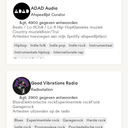
ADAD Audio
Afspeellijst Curator
&gt; 4900 gegeven antwoorden
Beats / Lo-fi
Chill / Lo-fi Hip-Hop
Klassieke muziek
Country muziek
Boor/Trui
Artiesten toevoegen aan mijn Spotify-afspeellijst(en)
Hiphop
Indie folk
Indie pop
Indie rock
Instrumentaal
Instrumentale hiphop
Internationale rap
Rap in het Engels
Good Vibrations Radio
Radiostation
&gt; 2900 gegeven antwoorden
Blues
Elektronische rock
Experimentele rock
Funk
Garagerock
Artiesten uitzenden op de radio
Blues
Experimentele rock
Garagerock
Harde rock
Indie rock
Progressieve rock
Psychedelische rock