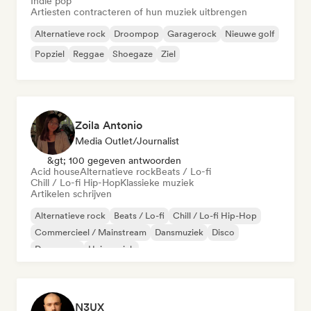
Indie pop
Artiesten contracteren of hun muziek uitbrengen
Alternatieve rock
Droompop
Garagerock
Nieuwe golf
Popziel
Reggae
Shoegaze
Ziel
Zoila Antonio
Media Outlet/Journalist
&gt; 100 gegeven antwoorden
Acid house
Alternatieve rock
Beats / Lo-fi
Chill / Lo-fi Hip-Hop
Klassieke muziek
Artikelen schrijven
Alternatieve rock
Beats / Lo-fi
Chill / Lo-fi Hip-Hop
Commercieel / Mainstream
Dansmuziek
Disco
Droompop
Huismuziek
N3UX