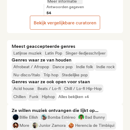
Meer informatie
Antwoorden gegeven
54
Bekijk vergelijkbare curatoren
Meest geaccepteerde genres
Latijnse muziek
Latin Pop
Singer-liedjesschrijver
Genres waar ze van houden
Afrobeat / Afropop
Dance pop
Indie folk
Indie rock
Nu-disco/Italo
Trip hop
Stedelijke pop
Genres waar ze ook open voor staan
Acid house
Beats / Lo-fi
Chill / Lo-fi Hip-Hop
Chillen
Funk
Hiphop
Alles bekijken +4
Ze willen muziek ontvangen die lijkt op...
Billie Eilish
Bomba Estéreo
Bad Bunny
More
Junior Zamora
Herencia de Timbiqui