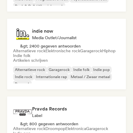
Rock & Roll / Klassieke rock
indie now
Media Outlet/Journalist
&gt; 2400 gegeven antwoorden
Alternatieve rock
Elektronische rock
Garagerock
Hiphop
Indie folk
Artikelen schrijven
Alternatieve rock
Garagerock
Indie folk
Indie pop
Indie rock
Internationale rap
Metaal / Zwaar metaal
Poprock
Pravda Records
Label
&gt; 800 gegeven antwoorden
Alternatieve rock
Droompop
Elektronica
Garagerock