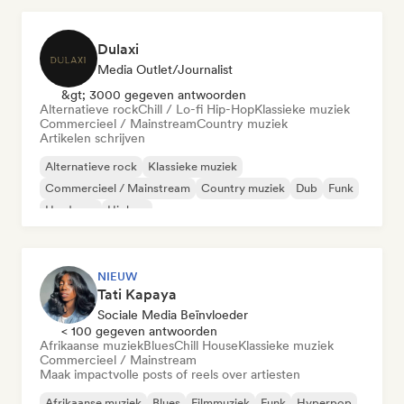
Dulaxi
Media Outlet/Journalist
&gt; 3000 gegeven antwoorden
Alternatieve rock
Chill / Lo-fi Hip-Hop
Klassieke muziek
Commercieel / Mainstream
Country muziek
Artikelen schrijven
Alternatieve rock
Klassieke muziek
Commercieel / Mainstream
Country muziek
Dub
Funk
Hardcore
Hiphop
NIEUW
Tati Kapaya
Sociale Media Beïnvloeder
< 100 gegeven antwoorden
Afrikaanse muziek
Blues
Chill House
Klassieke muziek
Commercieel / Mainstream
Maak impactvolle posts of reels over artiesten
Afrikaanse muziek
Blues
Filmmuziek
Funk
Hyperpop