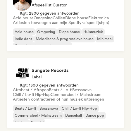
Afspeellijst Curator
&gt; 2800 gegeven antwoorden
Acid house
Omgeving
Chillen
Diepe house
Elektronica
Artiesten toevoegen aan mijn Spotify-afspeellijst(en)
Acid house
Omgeving
Diepe house
Huismuziek
Indie dans
Melodische & progressieve house
Minimaal
Organische house / downtempo
Sungate Records
Label
&gt; 1300 gegeven antwoorden
Afrobeat / Afropop
Beats / Lo-fi
Bossanova
Chill / Lo-fi Hip-Hop
Commercieel / Mainstream
Artiesten contracteren of hun muziek uitbrengen
Beats / Lo-fi
Bossanova
Chill / Lo-fi Hip-Hop
Commercieel / Mainstream
Dancehall
Dance pop
Hiphop
Popziel