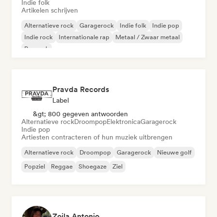
Indie folk
Artikelen schrijven
Alternatieve rock
Garagerock
Indie folk
Indie pop
Indie rock
Internationale rap
Metaal / Zwaar metaal
Poprock
Pravda Records
Label
&gt; 800 gegeven antwoorden
Alternatieve rock
Droompop
Elektronica
Garagerock
Indie pop
Artiesten contracteren of hun muziek uitbrengen
Alternatieve rock
Droompop
Garagerock
Nieuwe golf
Popziel
Reggae
Shoegaze
Ziel
Zoila Antonio