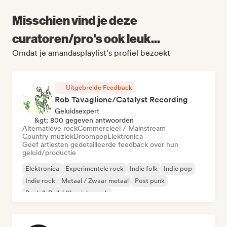
Misschien vind je deze
curatoren/pro's ook leuk...
Omdat je amandasplaylist's profiel bezoekt
Uitgebreide Feedback
Rob Tavaglione/Catalyst Recording
Geluidsexpert
&gt; 800 gegeven antwoorden
Alternatieve rock
Commercieel / Mainstream
Country muziek
Droompop
Elektronica
Geef artiesten gedetailleerde feedback over hun
geluid/productie
Elektronica
Experimentele rock
Indie folk
Indie pop
Indie rock
Metaal / Zwaar metaal
Post punk
Rock & Roll / Klassieke rock