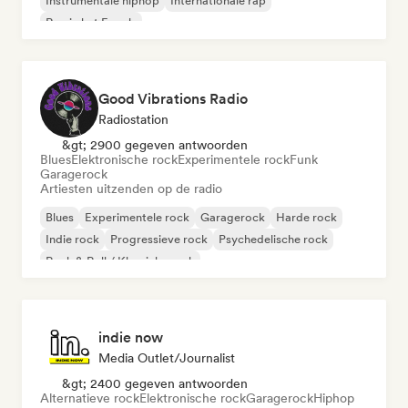
Instrumentale hiphop
Internationale rap
Rap in het Engels
Good Vibrations Radio
Radiostation
&gt; 2900 gegeven antwoorden
Blues
Elektronische rock
Experimentele rock
Funk
Garagerock
Artiesten uitzenden op de radio
Blues
Experimentele rock
Garagerock
Harde rock
Indie rock
Progressieve rock
Psychedelische rock
Rock & Roll / Klassieke rock
indie now
Media Outlet/Journalist
&gt; 2400 gegeven antwoorden
Alternatieve rock
Elektronische rock
Garagerock
Hiphop