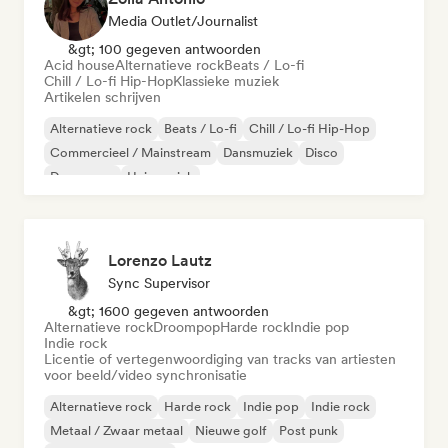
Media Outlet/Journalist
&gt; 100 gegeven antwoorden
Acid house
Alternatieve rock
Beats / Lo-fi
Chill / Lo-fi Hip-Hop
Klassieke muziek
Artikelen schrijven
Alternatieve rock
Beats / Lo-fi
Chill / Lo-fi Hip-Hop
Commercieel / Mainstream
Dansmuziek
Disco
Droompop
Huismuziek
Lorenzo Lautz
Sync Supervisor
&gt; 1600 gegeven antwoorden
Alternatieve rock
Droompop
Harde rock
Indie pop
Indie rock
Licentie of vertegenwoordiging van tracks van artiesten
voor beeld/video synchronisatie
Alternatieve rock
Harde rock
Indie pop
Indie rock
Metaal / Zwaar metaal
Nieuwe golf
Post punk