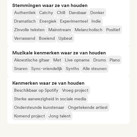
Stemmingen waar ze van houden
Authentiek
Catchy
Chill
Dansbaar
Donker
Dramatisch
Energiek
Experimenteel
Indie
Zinvolle teksten
Mainstream
Melancholisch
Positief
Verrassend
Boeiend
Upbeat
Muzikale kenmerken waar ze van houden
Akoestische gitaar
Met
Live opname
Drums
Piano
Snaren
Sync-vriendelijk
Synths
Alle steunen
Kenmerken waar ze van houden
Beschikbaar op Spotify
Vroeg project
Sterke aanwezigheid in sociale media
Ondersteunde kunstenaar
Ongetekende artiest
Komend project
Jong talent