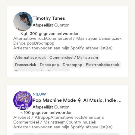
Timothy Tunes
Afspeellijst Curator
&gt; 300 gegeven antwoorden
Alternatieve rock
Commercieel / Mainstream
Dansmuziek
Dance pop
Droompop
Artiesten toevoegen aan mijn Spotify-afspeellijst(en)
Alternatieve rock
Commercieel / Mainstream
Dansmuziek
Dance pop
Droompop
Elektronische rock
Toekomstig huis
Garagerock
NIEUW
Pop Machine Mode 🤖 AI Music, Indie Pop & Dream Pop
Afspeellijst Curator
< 100 gegeven antwoorden
Afrobeat / Afropop
Alternatieve rock
Americana
Commercieel / Mainstream
Country muziek
Artiesten toevoegen aan mijn Spotify-afspeellijst(en)