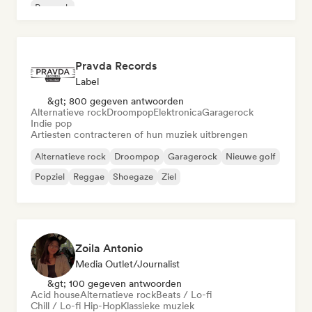
Poprock
Pravda Records
Label
&gt; 800 gegeven antwoorden
Alternatieve rock
Droompop
Elektronica
Garagerock
Indie pop
Artiesten contracteren of hun muziek uitbrengen
Alternatieve rock
Droompop
Garagerock
Nieuwe golf
Popziel
Reggae
Shoegaze
Ziel
Zoila Antonio
Media Outlet/Journalist
&gt; 100 gegeven antwoorden
Acid house
Alternatieve rock
Beats / Lo-fi
Chill / Lo-fi Hip-Hop
Klassieke muziek