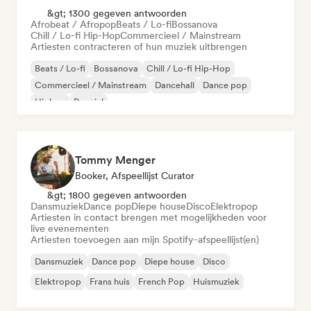
&gt; 1300 gegeven antwoorden
Afrobeat / Afropop
Beats / Lo-fi
Bossanova
Chill / Lo-fi Hip-Hop
Commercieel / Mainstream
Artiesten contracteren of hun muziek uitbrengen
Beats / Lo-fi
Bossanova
Chill / Lo-fi Hip-Hop
Commercieel / Mainstream
Dancehall
Dance pop
Hiphop
Popziel
Tommy Menger
Booker, Afspeellijst Curator
&gt; 1800 gegeven antwoorden
Dansmuziek
Dance pop
Diepe house
Disco
Elektropop
Artiesten in contact brengen met mogelijkheden voor
live evenementen
Artiesten toevoegen aan mijn Spotify-afspeellijst(en)
Dansmuziek
Dance pop
Diepe house
Disco
Elektropop
Frans huis
French Pop
Huismuziek