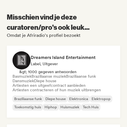
Misschien vind je deze
curatoren/pro's ook leuk...
Omdat je Afriradio's profiel bezoekt
Dreamers Island Entertainment
Label, Uitgever
&gt; 1000 gegeven antwoorden
Basmuziek
Braziliaanse muziek
Braziliaanse funk
Dansmuziek
Diepe house
Artiesten een uitgeefcontract aanbieden
Artiesten contracteren of hun muziek uitbrengen
Braziliaanse funk
Diepe house
Elektronica
Elektropop
Toekomstig huis
Hiphop
Huismuziek
Tech Huis