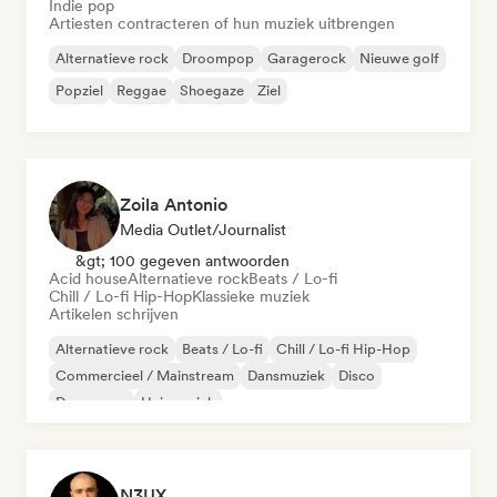
Indie pop
Artiesten contracteren of hun muziek uitbrengen
Alternatieve rock
Droompop
Garagerock
Nieuwe golf
Popziel
Reggae
Shoegaze
Ziel
Zoila Antonio
Media Outlet/Journalist
&gt; 100 gegeven antwoorden
Acid house
Alternatieve rock
Beats / Lo-fi
Chill / Lo-fi Hip-Hop
Klassieke muziek
Artikelen schrijven
Alternatieve rock
Beats / Lo-fi
Chill / Lo-fi Hip-Hop
Commercieel / Mainstream
Dansmuziek
Disco
Droompop
Huismuziek
N3UX