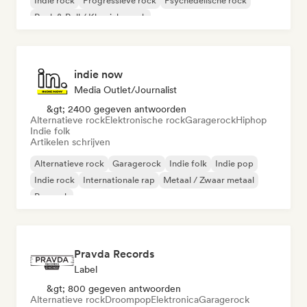
Indie rock
Progressieve rock
Psychedelische rock
Rock & Roll / Klassieke rock
indie now
Media Outlet/Journalist
&gt; 2400 gegeven antwoorden
Alternatieve rock
Elektronische rock
Garagerock
Hiphop
Indie folk
Artikelen schrijven
Alternatieve rock
Garagerock
Indie folk
Indie pop
Indie rock
Internationale rap
Metaal / Zwaar metaal
Poprock
Pravda Records
Label
&gt; 800 gegeven antwoorden
Alternatieve rock
Droompop
Elektronica
Garagerock