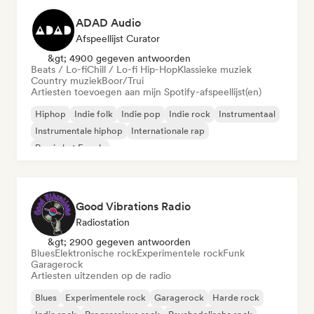
ADAD Audio
Afspeellijst Curator
&gt; 4900 gegeven antwoorden
Beats / Lo-fi
Chill / Lo-fi Hip-Hop
Klassieke muziek
Country muziek
Boor/Trui
Artiesten toevoegen aan mijn Spotify-afspeellijst(en)
Hiphop
Indie folk
Indie pop
Indie rock
Instrumentaal
Instrumentale hiphop
Internationale rap
Rap in het Engels
Good Vibrations Radio
Radiostation
&gt; 2900 gegeven antwoorden
Blues
Elektronische rock
Experimentele rock
Funk
Garagerock
Artiesten uitzenden op de radio
Blues
Experimentele rock
Garagerock
Harde rock