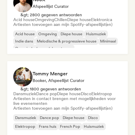
Afspeellijst Curator
&gt; 2800 gegeven antwoorden
Acid house
Omgeving
Chillen
Diepe house
Elektronica
Artiesten toevoegen aan mijn Spotify-afspeellijst(en)
Acid house
Omgeving
Diepe house
Huismuziek
Indie dans
Melodische & progressieve house
Minimaal
Organische house / downtempo
Tommy Menger
Booker, Afspeellijst Curator
&gt; 1800 gegeven antwoorden
Dansmuziek
Dance pop
Diepe house
Disco
Elektropop
Artiesten in contact brengen met mogelijkheden voor
live evenementen
Artiesten toevoegen aan mijn Spotify-afspeellijst(en)
Dansmuziek
Dance pop
Diepe house
Disco
Elektropop
Frans huis
French Pop
Huismuziek