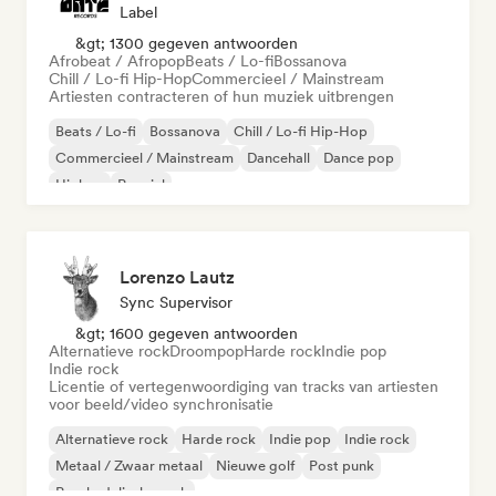
Label
&gt; 1300 gegeven antwoorden
Afrobeat / Afropop
Beats / Lo-fi
Bossanova
Chill / Lo-fi Hip-Hop
Commercieel / Mainstream
Artiesten contracteren of hun muziek uitbrengen
Beats / Lo-fi
Bossanova
Chill / Lo-fi Hip-Hop
Commercieel / Mainstream
Dancehall
Dance pop
Hiphop
Popziel
Lorenzo Lautz
Sync Supervisor
&gt; 1600 gegeven antwoorden
Alternatieve rock
Droompop
Harde rock
Indie pop
Indie rock
Licentie of vertegenwoordiging van tracks van artiesten
voor beeld/video synchronisatie
Alternatieve rock
Harde rock
Indie pop
Indie rock
Metaal / Zwaar metaal
Nieuwe golf
Post punk
Psychedelische rock