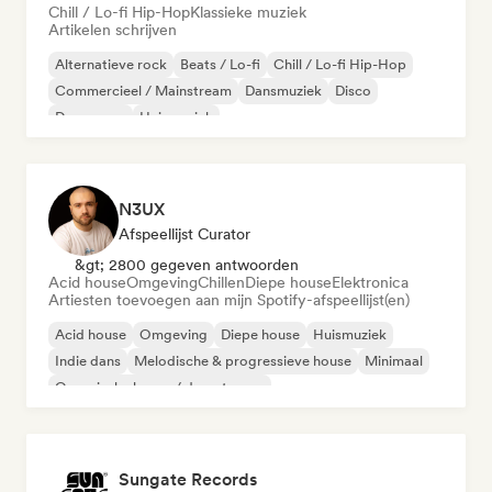
Chill / Lo-fi Hip-Hop
Klassieke muziek
Artikelen schrijven
Alternatieve rock
Beats / Lo-fi
Chill / Lo-fi Hip-Hop
Commercieel / Mainstream
Dansmuziek
Disco
Droompop
Huismuziek
N3UX
Afspeellijst Curator
&gt; 2800 gegeven antwoorden
Acid house
Omgeving
Chillen
Diepe house
Elektronica
Artiesten toevoegen aan mijn Spotify-afspeellijst(en)
Acid house
Omgeving
Diepe house
Huismuziek
Indie dans
Melodische & progressieve house
Minimaal
Organische house / downtempo
Sungate Records