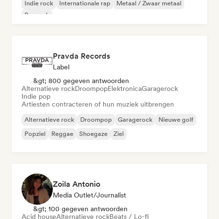
Indie rock
Internationale rap
Metaal / Zwaar metaal
Poprock
Pravda Records
Label
&gt; 800 gegeven antwoorden
Alternatieve rock
Droompop
Elektronica
Garagerock
Indie pop
Artiesten contracteren of hun muziek uitbrengen
Alternatieve rock
Droompop
Garagerock
Nieuwe golf
Popziel
Reggae
Shoegaze
Ziel
Zoila Antonio
Media Outlet/Journalist
&gt; 100 gegeven antwoorden
Acid house
Alternatieve rock
Beats / Lo-fi