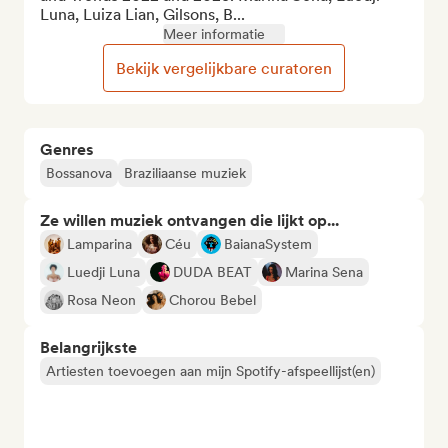
Luna, Luiza Lian, Gilsons, B...
Meer informatie
Bekijk vergelijkbare curatoren
Genres
Bossanova
Braziliaanse muziek
Ze willen muziek ontvangen die lijkt op...
Lamparina
Céu
BaianaSystem
Luedji Luna
DUDA BEAT
Marina Sena
Rosa Neon
Chorou Bebel
Belangrijkste
Artiesten toevoegen aan mijn Spotify-afspeellijst(en)