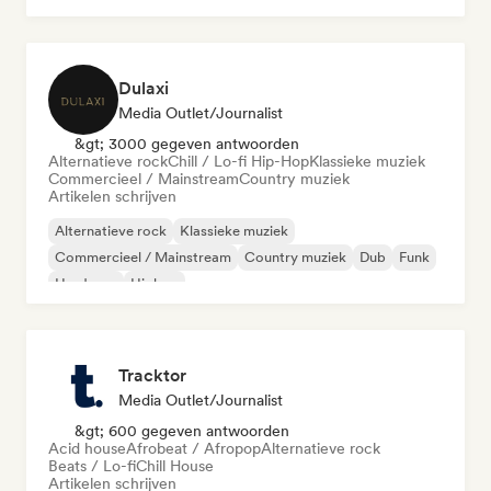
Dulaxi
Media Outlet/Journalist
&gt; 3000 gegeven antwoorden
Alternatieve rock
Chill / Lo-fi Hip-Hop
Klassieke muziek
Commercieel / Mainstream
Country muziek
Artikelen schrijven
Alternatieve rock
Klassieke muziek
Commercieel / Mainstream
Country muziek
Dub
Funk
Hardcore
Hiphop
Tracktor
Media Outlet/Journalist
&gt; 600 gegeven antwoorden
Acid house
Afrobeat / Afropop
Alternatieve rock
Beats / Lo-fi
Chill House
Artikelen schrijven