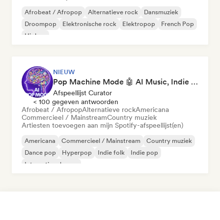
Afrobeat / Afropop
Alternatieve rock
Dansmuziek
Droompop
Elektronische rock
Elektropop
French Pop
Hiphop
NIEUW
Pop Machine Mode 🤖 AI Music, Indie Pop & Dream Pop
Afspeellijst Curator
< 100 gegeven antwoorden
Afrobeat / Afropop
Alternatieve rock
Americana
Commercieel / Mainstream
Country muziek
Artiesten toevoegen aan mijn Spotify-afspeellijst(en)
Americana
Commercieel / Mainstream
Country muziek
Dance pop
Hyperpop
Indie folk
Indie pop
Internationale pop