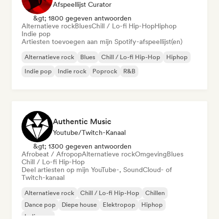
Afspeellijst Curator
&gt; 1800 gegeven antwoorden
Alternatieve rock
Blues
Chill / Lo-fi Hip-Hop
Hiphop
Indie pop
Artiesten toevoegen aan mijn Spotify-afspeellijst(en)
Alternatieve rock
Blues
Chill / Lo-fi Hip-Hop
Hiphop
Indie pop
Indie rock
Poprock
R&B
Authentic Music
Youtube/Twitch-Kanaal
&gt; 1300 gegeven antwoorden
Afrobeat / Afropop
Alternatieve rock
Omgeving
Blues
Chill / Lo-fi Hip-Hop
Deel artiesten op mijn YouTube-, SoundCloud- of
Twitch-kanaal
Alternatieve rock
Chill / Lo-fi Hip-Hop
Chillen
Dance pop
Diepe house
Elektropop
Hiphop
Indie pop