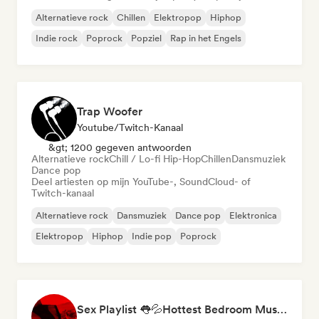
Alternatieve rock
Chillen
Elektropop
Hiphop
Indie rock
Poprock
Popziel
Rap in het Engels
Trap Woofer
Youtube/Twitch-Kanaal
&gt; 1200 gegeven antwoorden
Alternatieve rock
Chill / Lo-fi Hip-Hop
Chillen
Dansmuziek
Dance pop
Deel artiesten op mijn YouTube-, SoundCloud- of
Twitch-kanaal
Alternatieve rock
Dansmuziek
Dance pop
Elektronica
Elektropop
Hiphop
Indie pop
Poprock
Sex Playlist 👅💦Hottest Bedroom Music🔞 (Isabel LaRosa, Hotel Montell Fish, Two feet, Dove Cameron)