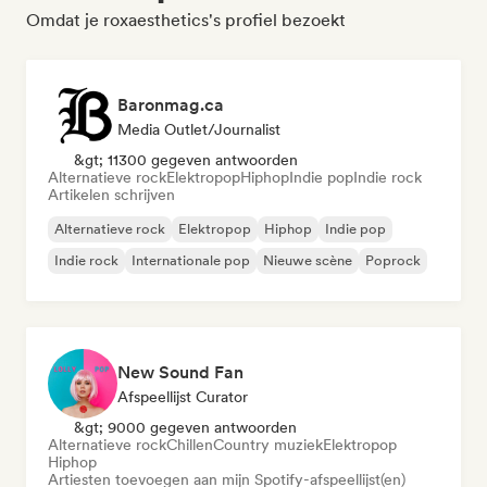
Omdat je roxaesthetics's profiel bezoekt
Baronmag.ca
Media Outlet/Journalist
&gt; 11300 gegeven antwoorden
Alternatieve rock
Elektropop
Hiphop
Indie pop
Indie rock
Artikelen schrijven
Alternatieve rock
Elektropop
Hiphop
Indie pop
Indie rock
Internationale pop
Nieuwe scène
Poprock
New Sound Fan
Afspeellijst Curator
&gt; 9000 gegeven antwoorden
Alternatieve rock
Chillen
Country muziek
Elektropop
Hiphop
Artiesten toevoegen aan mijn Spotify-afspeellijst(en)