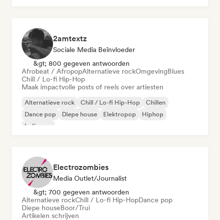
2amtextz
Sociale Media Beïnvloeder
&gt; 800 gegeven antwoorden
Afrobeat / Afropop
Alternatieve rock
Omgeving
Blues
Chill / Lo-fi Hip-Hop
Maak impactvolle posts of reels over artiesten
Alternatieve rock
Chill / Lo-fi Hip-Hop
Chillen
Dance pop
Diepe house
Elektropop
Hiphop
Indie pop
Electrozombies
Media Outlet/Journalist
&gt; 700 gegeven antwoorden
Alternatieve rock
Chill / Lo-fi Hip-Hop
Dance pop
Diepe house
Boor/Trui
Artikelen schrijven