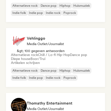
Alternatieve rock
Dance pop
Hiphop
Huismuziek
Indie folk
Indie pop
Indie rock
Poprock
Vehlinggo
Media Outlet/Journalist
&gt; 100 gegeven antwoorden
Alternatieve rock
Chill / Lo-fi Hip-Hop
Dance pop
Diepe house
Boor/Trui
Artikelen schrijven
Alternatieve rock
Dance pop
Hiphop
Huismuziek
Indie folk
Indie pop
Indie rock
Poprock
Thomathy Entertainment
Media Outlet/Journalist