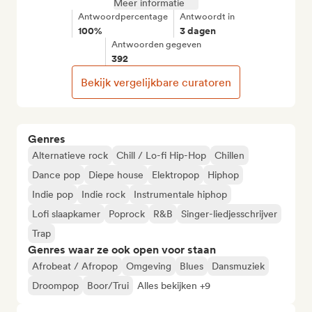
Meer informatie
Antwoordpercentage
Antwoordt in
100%
3 dagen
Antwoorden gegeven
392
Bekijk vergelijkbare curatoren
Genres
Alternatieve rock
Chill / Lo-fi Hip-Hop
Chillen
Dance pop
Diepe house
Elektropop
Hiphop
Indie pop
Indie rock
Instrumentale hiphop
Lofi slaapkamer
Poprock
R&B
Singer-liedjesschrijver
Trap
Genres waar ze ook open voor staan
Afrobeat / Afropop
Omgeving
Blues
Dansmuziek
Droompop
Boor/Trui
Alles bekijken +9