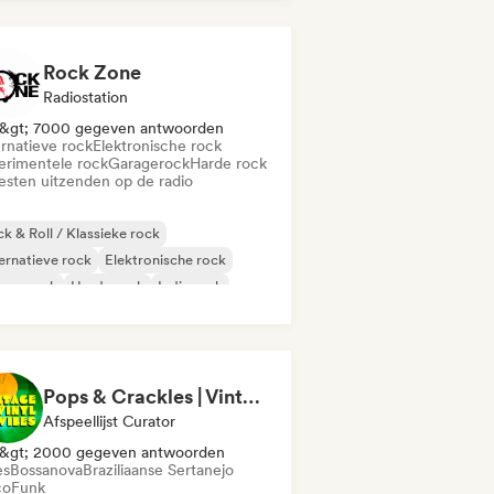
rde rock
Indie rock
aal / Zwaar metaal
Rock Zone
Radiostation
&gt; 7000 gegeven antwoorden
ernatieve rock
Elektronische rock
erimentele rock
Garagerock
Harde rock
iesten uitzenden op de radio
k & Roll / Klassieke rock
ernatieve rock
Elektronische rock
ragerock
Harde rock
Indie rock
prock
Post rock
Pops & Crackles | Vintage Vinyl Vibes
Afspeellijst Curator
&gt; 2000 gegeven antwoorden
es
Bossanova
Braziliaanse Sertanejo
co
Funk