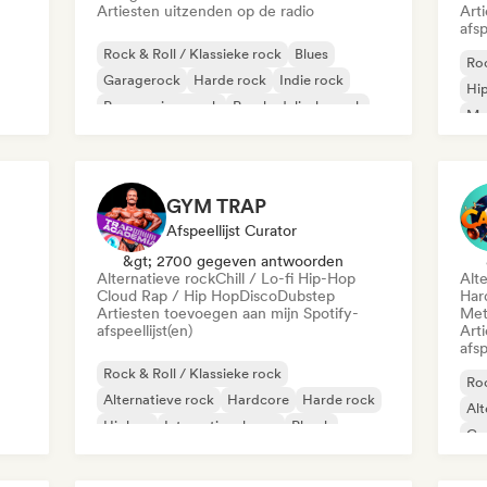
Artiesten uitzenden op de radio
Art
afsp
Rock & Roll / Klassieke rock
Blues
Roc
Garagerock
Harde rock
Indie rock
Hi
Progressieve rock
Psychedelische rock
Mo
Punk rock
GYM TRAP
Afspeellijst Curator
&gt; 2700 gegeven antwoorden
Alternatieve rock
Chill / Lo-fi Hip-Hop
Alt
Cloud Rap / Hip Hop
Disco
Dubstep
Har
Artiesten toevoegen aan mijn Spotify-
Met
afspeellijst(en)
Art
afsp
Rock & Roll / Klassieke rock
Roc
Alternatieve rock
Hardcore
Harde rock
Alt
Hiphop
Internationale rap
Phonk
Car
Poprock
Met