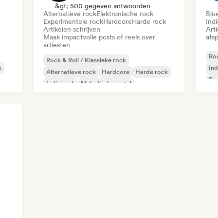
&gt; 500 gegeven antwoorden
Alternatieve rock
Elektronische rock
Blu
Experimentele rock
Hardcore
Harde rock
Indi
Artikelen schrijven
Art
Maak impactvolle posts of reels over
afsp
artiesten
Roc
Rock & Roll / Klassieke rock
k
Ind
Alternatieve rock
Hardcore
Harde rock
Po
Indie rock
Melodische metal
Fra
Metaal / Zwaar metaal
Pop-punk