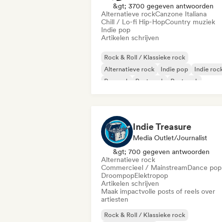
&gt; 3700 gegeven antwoorden
Alternatieve rock
Canzone Italiana
Chill / Lo-fi Hip-Hop
Country muziek
Indie pop
Artikelen schrijven
Rock & Roll / Klassieke rock
Alternatieve rock
Indie pop
Indie roc
Poprock
Post punk
Post rock
Psychedelische rock
Indie Treasure
Media Outlet/Journalist
&gt; 700 gegeven antwoorden
Alternatieve rock
Commercieel / Mainstream
Dance pop
Droompop
Elektropop
Artikelen schrijven
Maak impactvolle posts of reels over
artiesten
Rock & Roll / Klassieke rock