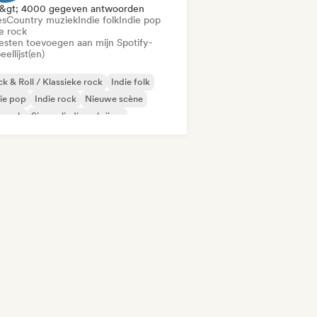
&gt; 4000 gegeven antwoorden
es
Country muziek
Indie folk
Indie pop
e rock
iesten toevoegen aan mijn Spotify-
eellijst(en)
k & Roll / Klassieke rock
Indie folk
ie pop
Indie rock
Nieuwe scène
prock
Singer-liedjesschrijver
ns/Variété lied