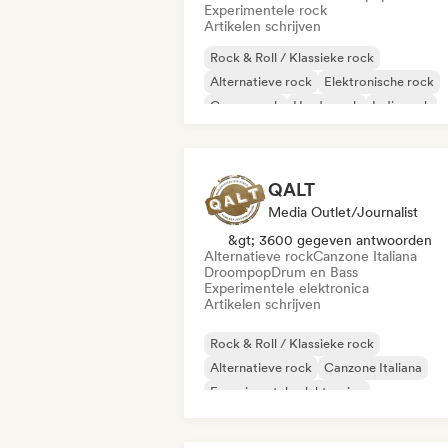
Experimentele rock
Artikelen schrijven
Rock & Roll / Klassieke rock
Alternatieve rock
Elektronische rock
Garagerock
Harde rock
Indie rock
Nieuwe golf
Psychedelische rock
QALT
Media Outlet/Journalist
&gt; 3600 gegeven antwoorden
Alternatieve rock
Canzone Italiana
Droompop
Drum en Bass
Experimentele elektronica
Artikelen schrijven
Rock & Roll / Klassieke rock
Alternatieve rock
Canzone Italiana
Experimentele elektronica
Experimentele rock
Indie rock
Nieuwe golf
Progressieve rock