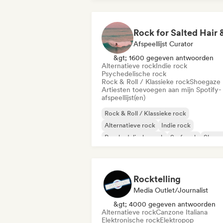
Afspeellijst Curator
&gt; 1600 gegeven antwoorden
Alternatieve rock
Indie rock
Psychedelische rock
Rock & Roll / Klassieke rock
Shoegaze
Artiesten toevoegen aan mijn Spotify-
afspeellijst(en)
Rock & Roll / Klassieke rock
Alternatieve rock
Indie rock
Psychedelische rock
Surf rock
Shoeg
Rocktelling
Media Outlet/Journalist
&gt; 4000 gegeven antwoorden
Alternatieve rock
Canzone Italiana
Elektronische rock
Elektropop