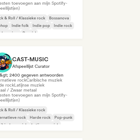
iesten toevoegen aan mijn Spotify-
eellijst(en)
k & Roll / Klassieke rock
Bossanova
phop
Indie folk
Indie pop
Indie rock
derne jazz
Popziel
CAST-MUSIC
Afspeellijst Curator
&gt; 2400 gegeven antwoorden
ernatieve rock
Caribische muziek
de rock
Latijnse muziek
aal / Zwaar metaal
iesten toevoegen aan mijn Spotify-
eellijst(en)
k & Roll / Klassieke rock
ernatieve rock
Harde rock
Pop-punk
ibische muziek
Latijnse muziek
aal / Zwaar metaal
Reggae