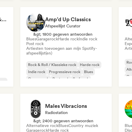
Garagerock
Indie rock
Ha
Met
Rock for Salted Hair & Sandy Toes
Amp’d Up Classics
Afspeellijst Curator
&gt; 1800 gegeven antwoorden
Blues
Garagerock
Harde rock
Indie rock
Alt
Post rock
Exp
Artiesten toevoegen aan mijn Spotify-
Art
afspeellijst(en)
Roc
Rock & Roll / Klassieke rock
Harde rock
Alt
Indie rock
Progressieve rock
Blues
Ga
Garagerock
Post rock
Surf rock
aze
Po
Males Vibracions
Radiostation
&gt; 2400 gegeven antwoorden
Alternatieve rock
Blues
Country muziek
Blu
Garagerock
Harde rock
Dis