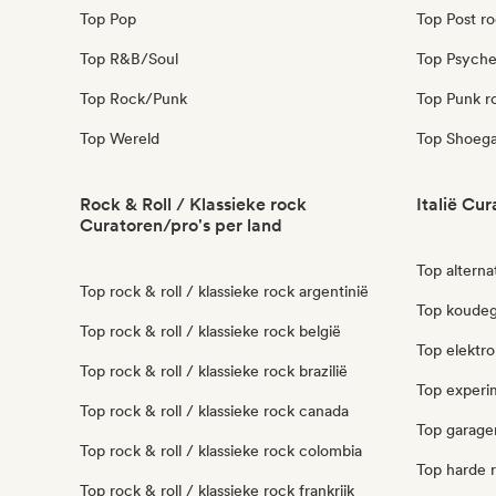
Top Pop
Top Post r
Top R&B/Soul
Top Psyche
Top Rock/Punk
Top Punk r
Top Wereld
Top Shoeg
Rock & Roll / Klassieke rock
Italië Cu
Curatoren/pro's per land
Top alternat
Top rock & roll / klassieke rock argentinië
Top koudego
Top rock & roll / klassieke rock belgië
Top elektro
Top rock & roll / klassieke rock brazilië
Top experim
Top rock & roll / klassieke rock canada
Top garager
Top rock & roll / klassieke rock colombia
Top harde r
Top rock & roll / klassieke rock frankrijk