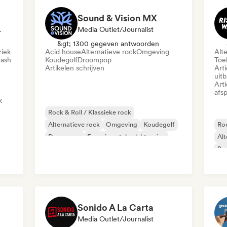
Sound & Vision MX
r, Geluidsexpert
Media Outlet/Journalist
&gt; 1300 gegeven antwoorden
ziek
Acid house
Alternatieve rock
Omgeving
Alt
rash
Koudegolf
Droompop
Toe
Artikelen schrijven
Art
uit
Art
afsp
k
Rock & Roll / Klassieke rock
Alternatieve rock
Omgeving
Koudegolf
Roc
Droompop
Experimentele elektronica
Alt
Indie pop
Indie rock
Ba
Toe
Sonido A La Carta
Media Outlet/Journalist