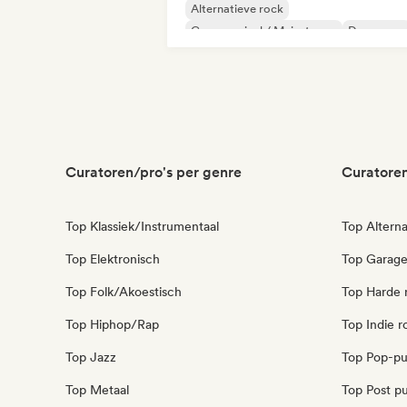
Alternatieve rock
Commercieel / Mainstream
Dance pop
Harde rock
Hyperpop
Indie rock
K-Pop/J-Pop
Curatoren/pro's per genre
Curatoren
Top Klassiek/Instrumentaal
Top Alterna
Top Elektronisch
Top Garag
Top Folk/Akoestisch
Top Harde 
Top Hiphop/Rap
Top Indie r
Top Jazz
Top Pop-p
Top Metaal
Top Post p