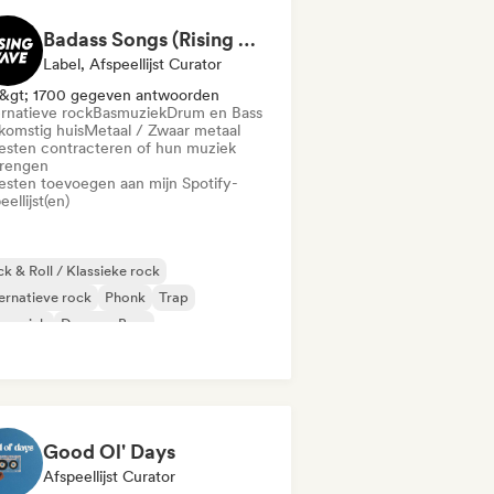
Badass Songs (Rising Wave Records)
Label, Afspeellijst Curator
&gt; 1700 gegeven antwoorden
ernatieve rock
Basmuziek
Drum en Bass
komstig huis
Metaal / Zwaar metaal
iesten contracteren of hun muziek
brengen
iesten toevoegen aan mijn Spotify-
eellijst(en)
k & Roll / Klassieke rock
ernatieve rock
Phonk
Trap
smuziek
Drum en Bass
komstig huis
Metaal / Zwaar metaal
Good Ol' Days
Afspeellijst Curator