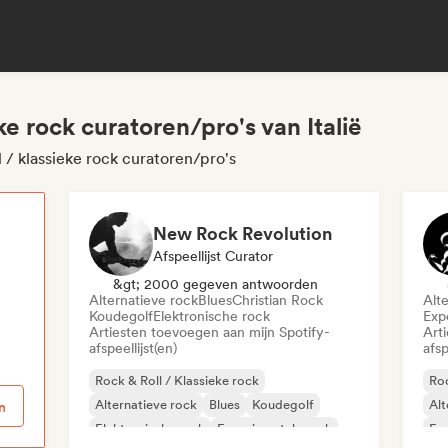
eke rock curatoren/pro's van Italië
l / klassieke rock curatoren/pro's
New Rock Revolution
Afspeellijst Curator
p
&gt; 2000 gegeven antwoorden
Alternatieve rock
Blues
Christian Rock
Alt
Koudegolf
Elektronische rock
Exp
Artiesten toevoegen aan mijn Spotify-
Art
afspeellijst(en)
afsp
Rock & Roll / Klassieke rock
Roc
Alternatieve rock
Blues
Koudegolf
Alt
n
Elektronische rock
Experimentele rock
Exp