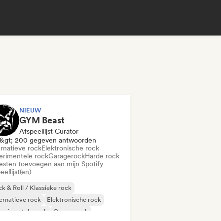
NIEUW
GYM Beast
Afspeellijst Curator
&gt; 200 gegeven antwoorden
ernatieve rock
Elektronische rock
erimentele rock
Garagerock
Harde rock
iesten toevoegen aan mijn Spotify-
eellijst(en)
k & Roll / Klassieke rock
ernatieve rock
Elektronische rock
erimentele rock
Garagerock