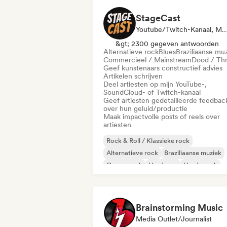
StageCast
Youtube/Twitch-Kanaal, Media Outlet/Journalist, Mentor, Sociale Media Beïnvloede
&gt; 2300 gegeven antwoorden
Alternatieve rock
Blues
Braziliaanse mu
Commercieel / Mainstream
Dood / Th
Geef kunstenaars constructief advies
Artikelen schrijven
Deel artiesten op mijn YouTube-,
SoundCloud- of Twitch-kanaal
Geef artiesten gedetailleerde feedbac
over hun geluid/productie
Maak impactvolle posts of reels over
artiesten
Rock & Roll / Klassieke rock
Alternatieve rock
Braziliaanse muziek
Garagerock
Hardcore
Harde rock
Indie rock
Pop-punk
Brainstorming Music
Media Outlet/Journalist