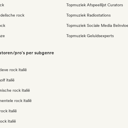
ock
Topmuziek Afspeellijst Curators
delische rock
Topmuziek Radiostations
ock
Topmuziek Sociale Media Beïnvlo
aze
Topmuziek Geluidsexperts
ratoren/pro's per subgenre
ieve rock italië
lf italië
nische rock italië
entele rock italië
ock italië
ock italië