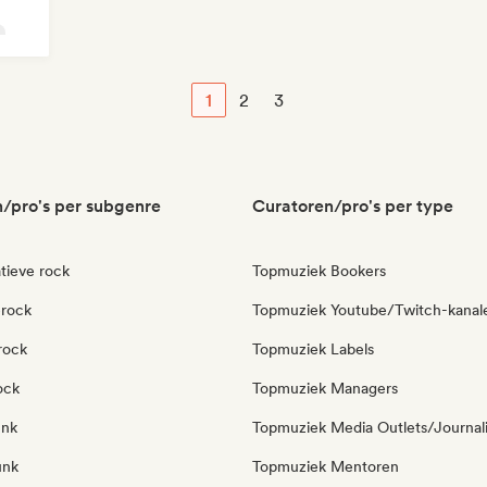
1
2
3
/pro's per subgenre
Curatoren/pro's per type
tieve rock
Topmuziek Bookers
erock
Topmuziek Youtube/Twitch-kanal
rock
Topmuziek Labels
ock
Topmuziek Managers
unk
Topmuziek Media Outlets/Journal
unk
Topmuziek Mentoren