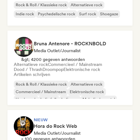
Rock & Roll / Klassieke rock
Alternatieve rock
Indie rock
Psychedelische rock
Surf rock
Shoegaze
Bruna Antenore - ROCKNBOLD
Media Outlet/Journalist
&gt; 4200 gegeven antwoorden
Alternatieve rock
Commercieel / Mainstream
Dood / Thrash
Droompop
Elektronische rock
Artikelen schrijven
Rock & Roll / Klassieke rock
Alternatieve rock
Commercieel / Mainstream
Elektronische rock
Harde rock
Indie folk
Indie pop
Melodische metal
NIEUW
Hora do Rock Web
Media Outlet/Journalist
< 100 gegeven antwoorden