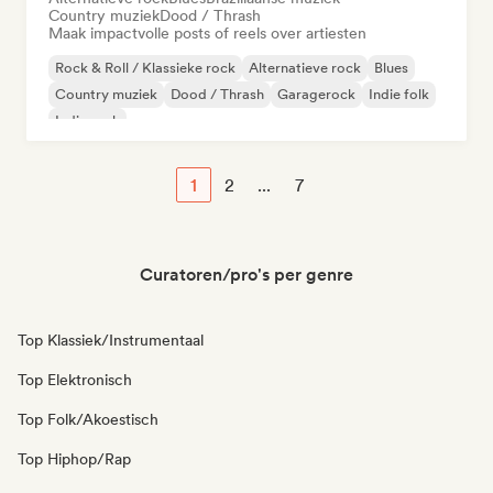
Country muziek
Dood / Thrash
Maak impactvolle posts of reels over artiesten
Rock & Roll / Klassieke rock
Alternatieve rock
Blues
Country muziek
Dood / Thrash
Garagerock
Indie folk
Indie rock
1
2
...
7
Curatoren/pro's per genre
Top Klassiek/Instrumentaal
Top Elektronisch
Top Folk/Akoestisch
Top Hiphop/Rap