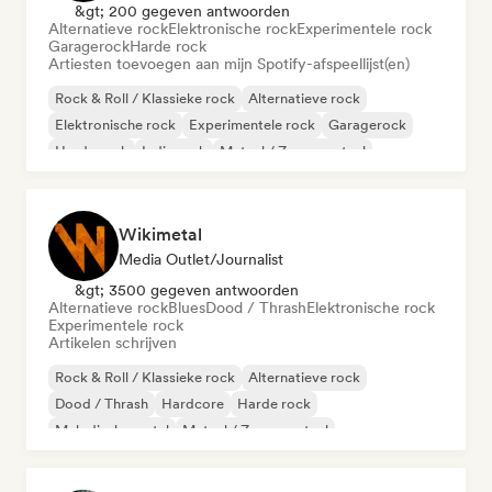
&gt; 200 gegeven antwoorden
Alternatieve rock
Elektronische rock
Experimentele rock
Garagerock
Harde rock
Artiesten toevoegen aan mijn Spotify-afspeellijst(en)
Rock & Roll / Klassieke rock
Alternatieve rock
Elektronische rock
Experimentele rock
Garagerock
Harde rock
Indie rock
Metaal / Zwaar metaal
Wikimetal
Media Outlet/Journalist
&gt; 3500 gegeven antwoorden
Alternatieve rock
Blues
Dood / Thrash
Elektronische rock
Experimentele rock
Artikelen schrijven
Rock & Roll / Klassieke rock
Alternatieve rock
Dood / Thrash
Hardcore
Harde rock
Melodische metal
Metaal / Zwaar metaal
Psychedelische rock