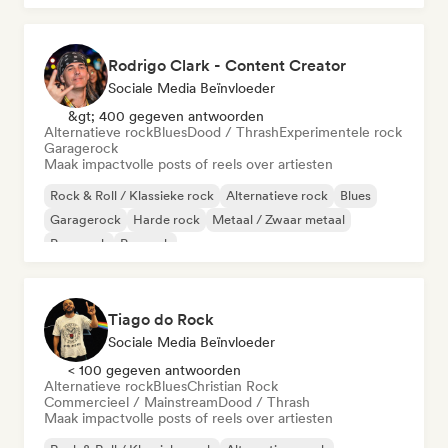
Rodrigo Clark - Content Creator
Sociale Media Beïnvloeder
&gt; 400 gegeven antwoorden
Alternatieve rock
Blues
Dood / Thrash
Experimentele rock
Garagerock
Maak impactvolle posts of reels over artiesten
Rock & Roll / Klassieke rock
Alternatieve rock
Blues
Garagerock
Harde rock
Metaal / Zwaar metaal
Pop-punk
Poprock
Tiago do Rock
Sociale Media Beïnvloeder
< 100 gegeven antwoorden
Alternatieve rock
Blues
Christian Rock
Commercieel / Mainstream
Dood / Thrash
Maak impactvolle posts of reels over artiesten