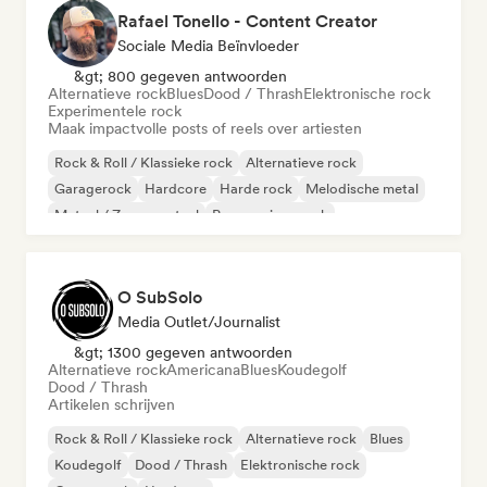
Rafael Tonello - Content Creator
Sociale Media Beïnvloeder
&gt; 800 gegeven antwoorden
Alternatieve rock
Blues
Dood / Thrash
Elektronische rock
Experimentele rock
Maak impactvolle posts of reels over artiesten
Rock & Roll / Klassieke rock
Alternatieve rock
Garagerock
Hardcore
Harde rock
Melodische metal
Metaal / Zwaar metaal
Progressieve rock
O SubSolo
Media Outlet/Journalist
&gt; 1300 gegeven antwoorden
Alternatieve rock
Americana
Blues
Koudegolf
Dood / Thrash
Artikelen schrijven
Rock & Roll / Klassieke rock
Alternatieve rock
Blues
Koudegolf
Dood / Thrash
Elektronische rock