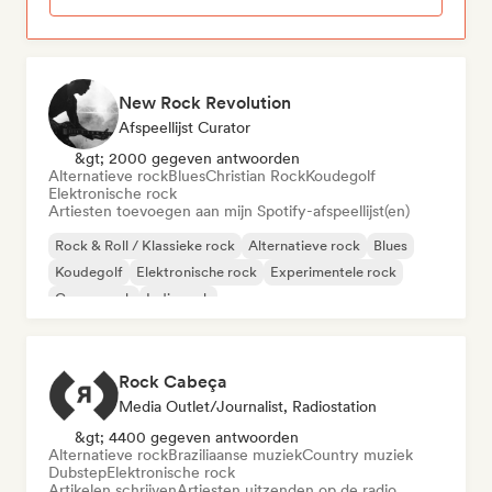
New Rock Revolution
Afspeellijst Curator
&gt; 2000 gegeven antwoorden
Alternatieve rock
Blues
Christian Rock
Koudegolf
Elektronische rock
Artiesten toevoegen aan mijn Spotify-afspeellijst(en)
Rock & Roll / Klassieke rock
Alternatieve rock
Blues
Koudegolf
Elektronische rock
Experimentele rock
Garagerock
Indie rock
Rock Cabeça
Media Outlet/Journalist, Radiostation
&gt; 4400 gegeven antwoorden
Alternatieve rock
Braziliaanse muziek
Country muziek
Dubstep
Elektronische rock
Artikelen schrijven
Artiesten uitzenden op de radio