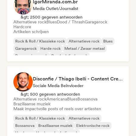
IgorMiranda.com.br
Media Outlet/Journalist
&gt; 2500 gegeven antwoorden
Alternatieve rock
Blues
Dood / Thrash
Garagerock
Hardcore
Artikelen schrijven
Rock & Roll / Klassieke rock
Alternatieve rock
Blues
Garagerock
Harde rock
Metaal / Zwaar metaal
Progressieve rock
Psychedelische rock
Disconfie / Thiago Ibelli - Content Creator
Sociale Media Beïnvloeder
&gt; 500 gegeven antwoorden
Alternatieve rock
Americana
Blues
Bossanova
Braziliaanse muziek
Maak impactvolle posts of reels over artiesten
Rock & Roll / Klassieke rock
Alternatieve rock
Bossanova
Braziliaanse muziek
Elektronische rock
Hardcore
Harde rock
Indie rock