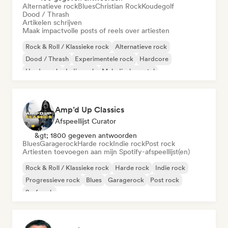
Alternatieve rock
Blues
Christian Rock
Koudegolf
Dood / Thrash
Artikelen schrijven
Maak impactvolle posts of reels over artiesten
Rock & Roll / Klassieke rock
Alternatieve rock
Dood / Thrash
Experimentele rock
Hardcore
Harde rock
Indie rock
Melodische metal
Amp’d Up Classics
Afspeellijst Curator
&gt; 1800 gegeven antwoorden
Blues
Garagerock
Harde rock
Indie rock
Post rock
Artiesten toevoegen aan mijn Spotify-afspeellijst(en)
Rock & Roll / Klassieke rock
Harde rock
Indie rock
Progressieve rock
Blues
Garagerock
Post rock
Surf rock