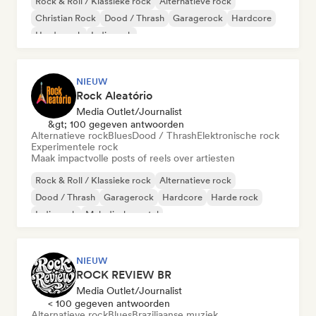
Rock & Roll / Klassieke rock
Alternatieve rock
Christian Rock
Dood / Thrash
Garagerock
Hardcore
Harde rock
Indie rock
NIEUW
Rock Aleatório
Media Outlet/Journalist
&gt; 100 gegeven antwoorden
Alternatieve rock
Blues
Dood / Thrash
Elektronische rock
Experimentele rock
Maak impactvolle posts of reels over artiesten
Rock & Roll / Klassieke rock
Alternatieve rock
Dood / Thrash
Garagerock
Hardcore
Harde rock
Indie rock
Melodische metal
NIEUW
ROCK REVIEW BR
Media Outlet/Journalist
< 100 gegeven antwoorden
Alternatieve rock
Blues
Braziliaanse muziek