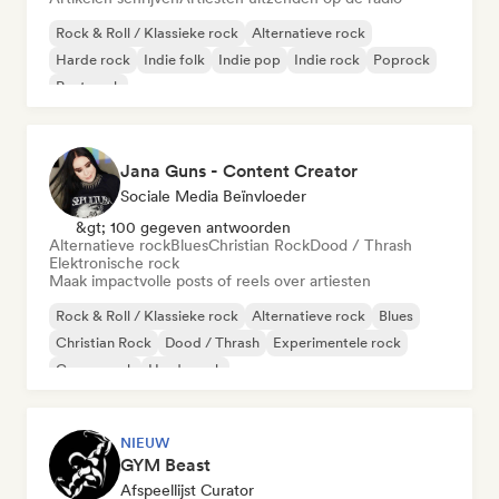
Rock & Roll / Klassieke rock
Alternatieve rock
Harde rock
Indie folk
Indie pop
Indie rock
Poprock
Post punk
Jana Guns - Content Creator
Sociale Media Beïnvloeder
&gt; 100 gegeven antwoorden
Alternatieve rock
Blues
Christian Rock
Dood / Thrash
Elektronische rock
Maak impactvolle posts of reels over artiesten
Rock & Roll / Klassieke rock
Alternatieve rock
Blues
Christian Rock
Dood / Thrash
Experimentele rock
Garagerock
Harde rock
NIEUW
GYM Beast
Afspeellijst Curator