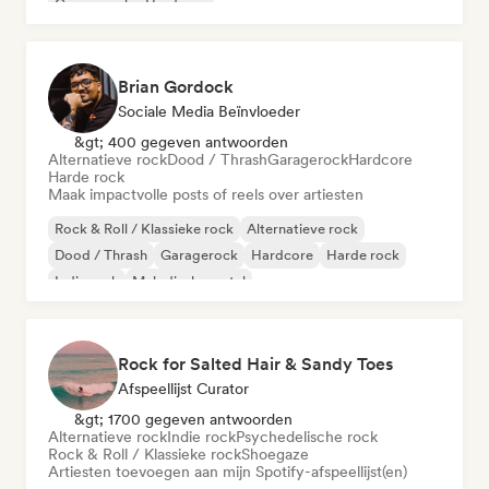
Garagerock
Hardcore
Brian Gordock
Sociale Media Beïnvloeder
&gt; 400 gegeven antwoorden
Alternatieve rock
Dood / Thrash
Garagerock
Hardcore
Harde rock
Maak impactvolle posts of reels over artiesten
Rock & Roll / Klassieke rock
Alternatieve rock
Dood / Thrash
Garagerock
Hardcore
Harde rock
Indie rock
Melodische metal
Rock for Salted Hair & Sandy Toes
Afspeellijst Curator
&gt; 1700 gegeven antwoorden
Alternatieve rock
Indie rock
Psychedelische rock
Rock & Roll / Klassieke rock
Shoegaze
Artiesten toevoegen aan mijn Spotify-afspeellijst(en)