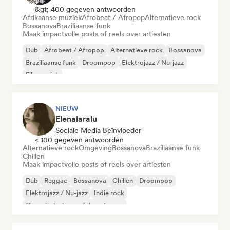
&gt; 400 gegeven antwoorden
Afrikaanse muziek
Afrobeat / Afropop
Alternatieve rock
Bossanova
Braziliaanse funk
Maak impactvolle posts of reels over artiesten
Dub
Afrobeat / Afropop
Alternatieve rock
Bossanova
Braziliaanse funk
Droompop
Elektrojazz / Nu-jazz
Filmmuziek
NIEUW
Elenalaralu
Sociale Media Beïnvloeder
< 100 gegeven antwoorden
Alternatieve rock
Omgeving
Bossanova
Braziliaanse funk
Chillen
Maak impactvolle posts of reels over artiesten
Dub
Reggae
Bossanova
Chillen
Droompop
Elektrojazz / Nu-jazz
Indie rock
Organische house / downtempo