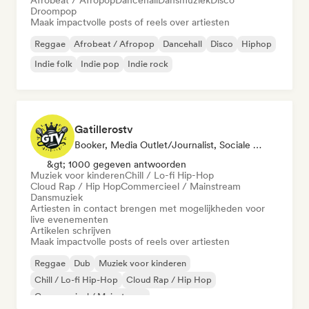
Afrobeat / Afropop
Dancehall
Dansmuziek
Disco
Droompop
Maak impactvolle posts of reels over artiesten
Reggae
Afrobeat / Afropop
Dancehall
Disco
Hiphop
Indie folk
Indie pop
Indie rock
Gatillerostv
Booker, Media Outlet/Journalist, Sociale Media Beïnvloeder
&gt; 1000 gegeven antwoorden
Muziek voor kinderen
Chill / Lo-fi Hip-Hop
Cloud Rap / Hip Hop
Commercieel / Mainstream
Dansmuziek
Artiesten in contact brengen met mogelijkheden voor
live evenementen
Artikelen schrijven
Maak impactvolle posts of reels over artiesten
Reggae
Dub
Muziek voor kinderen
Chill / Lo-fi Hip-Hop
Cloud Rap / Hip Hop
Commercieel / Mainstream