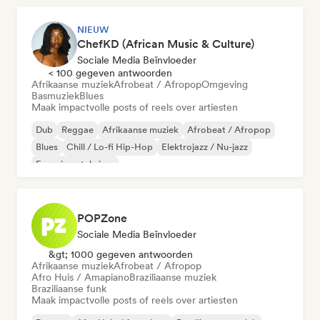
NIEUW
ChefKD (African Music & Culture)
Sociale Media Beïnvloeder
< 100 gegeven antwoorden
Afrikaanse muziek
Afrobeat / Afropop
Omgeving
Basmuziek
Blues
Maak impactvolle posts of reels over artiesten
Dub
Reggae
Afrikaanse muziek
Afrobeat / Afropop
Blues
Chill / Lo-fi Hip-Hop
Elektrojazz / Nu-jazz
Experimentele jazz
POPZone
Sociale Media Beïnvloeder
&gt; 1000 gegeven antwoorden
Afrikaanse muziek
Afrobeat / Afropop
Afro Huis / Amapiano
Braziliaanse muziek
Braziliaanse funk
Maak impactvolle posts of reels over artiesten