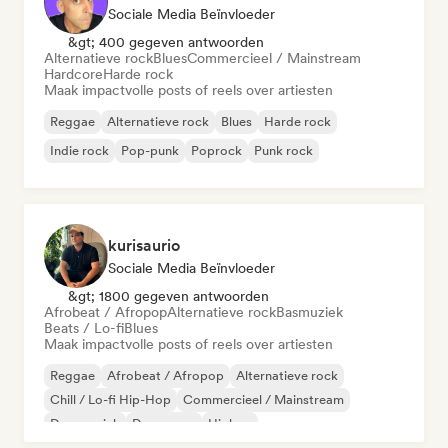
Sociale Media Beïnvloeder
&gt; 400 gegeven antwoorden
Alternatieve rock
Blues
Commercieel / Mainstream
Hardcore
Harde rock
Maak impactvolle posts of reels over artiesten
Reggae
Alternatieve rock
Blues
Harde rock
Indie rock
Pop-punk
Poprock
Punk rock
kurisaurio
Sociale Media Beïnvloeder
&gt; 1800 gegeven antwoorden
Afrobeat / Afropop
Alternatieve rock
Basmuziek
Beats / Lo-fi
Blues
Maak impactvolle posts of reels over artiesten
Reggae
Afrobeat / Afropop
Alternatieve rock
Chill / Lo-fi Hip-Hop
Commercieel / Mainstream
Dansmuziek
Dance pop
Hiphop