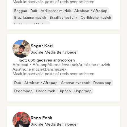
Maak impactvolle posts of reels over artiesten
Reggae
Dub
Afrikaanse muziek
Afrobeat / Afropop
Braziliaanse muziek
Braziliaanse funk
Caribische muziek
Elektrojazz / Nu-jazz
Sagar Kari
Sociale Media Beïnvloeder
&gt; 600 gegeven antwoorden
Afrobeat / Afropop
Alternatieve rock
Arabische muziek
Aziatische muziek
Dansmuziek
Maak impactvolle posts of reels over artiesten
Dub
Afrobeat / Afropop
Alternatieve rock
Dance pop
Droompop
Harde rock
Hiphop
Hyperpop
Rana Fonk
Sociale Media Beïnvloeder