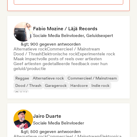
Fabio Mozine / Läjä Records
Sociale Media Beïnvloeder, Geluidsexpert
&gt; 900 gegeven antwoorden
Alternatieve rock
Commercieel / Mainstream
Dood / Thrash
Elektronische rock
Experimentele rock
Maak impactvolle posts of reels over artiesten
Geef artiesten gedetailleerde feedback over hun
geluid/productie
Reggae
Alternatieve rock
Commercieel / Mainstream
Dood / Thrash
Garagerock
Hardcore
Indie rock
Geluid
Jairo Duarte
Sociale Media Beïnvloeder
&gt; 500 gegeven antwoorden
Alternatieve rock
Commercieel / Mainstream
Elektronica