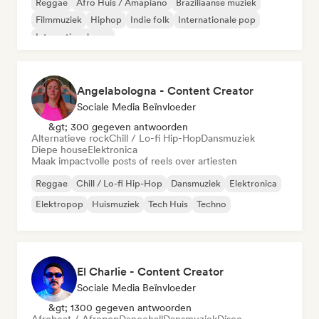
Reggae
Afro Huis / Amapiano
Braziliaanse muziek
Filmmuziek
Hiphop
Indie folk
Internationale pop
Internationale rap
Angelabologna - Content Creator
Sociale Media Beïnvloeder
&gt; 300 gegeven antwoorden
Alternatieve rock
Chill / Lo-fi Hip-Hop
Dansmuziek
Diepe house
Elektronica
Maak impactvolle posts of reels over artiesten
Reggae
Chill / Lo-fi Hip-Hop
Dansmuziek
Elektronica
Elektropop
Huismuziek
Tech Huis
Techno
El Charlie - Content Creator
Sociale Media Beïnvloeder
&gt; 1300 gegeven antwoorden