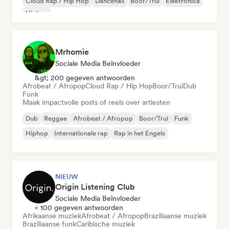
Cloud Rap / Hip Hop
Dancehall
Boor/Trui
Elektronica
Hiphop
Mrhomie
Sociale Media Beïnvloeder
&gt; 200 gegeven antwoorden
Afrobeat / Afropop
Cloud Rap / Hip Hop
Boor/Trui
Dub
Funk
Maak impactvolle posts of reels over artiesten
Dub
Reggae
Afrobeat / Afropop
Boor/Trui
Funk
Hiphop
Internationale rap
Rap in het Engels
NIEUW
Origin Listening Club
Sociale Media Beïnvloeder
< 100 gegeven antwoorden
Afrikaanse muziek
Afrobeat / Afropop
Braziliaanse muziek
Braziliaanse funk
Caribische muziek