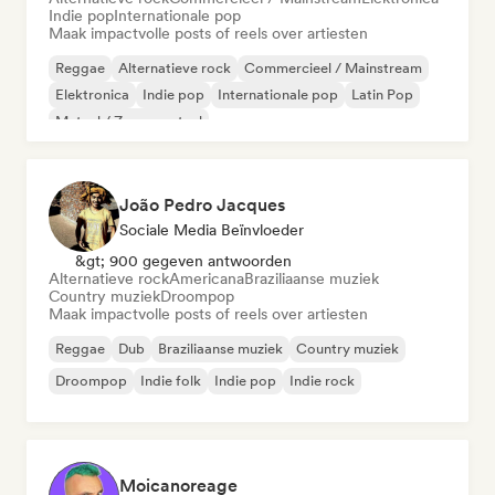
Indie pop
Internationale pop
Maak impactvolle posts of reels over artiesten
Reggae
Alternatieve rock
Commercieel / Mainstream
Elektronica
Indie pop
Internationale pop
Latin Pop
Metaal / Zwaar metaal
João Pedro Jacques
Sociale Media Beïnvloeder
&gt; 900 gegeven antwoorden
Alternatieve rock
Americana
Braziliaanse muziek
Country muziek
Droompop
Maak impactvolle posts of reels over artiesten
Reggae
Dub
Braziliaanse muziek
Country muziek
Droompop
Indie folk
Indie pop
Indie rock
Moicanoreage