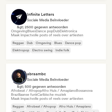
Deutschrap/German Hip-Hop
Elektronica
Infinite Letters
Sociale Media Beïnvloeder
&gt; 2500 gegeven antwoorden
Omgeving
Blues
Dance pop
Dub
Elektronica
Maak impactvolle posts of reels over artiesten
Reggae
Dub
Omgeving
Blues
Dance pop
Elektropop
Electro swing
Indie folk
abraambc
Sociale Media Beïnvloeder
&gt; 500 gegeven antwoorden
Afrobeat / Afropop
Afro Huis / Amapiano
Bossanova
Braziliaanse funk
Caribische muziek
Maak impactvolle posts of reels over artiesten
Reggae
Afrobeat / Afropop
Afro Huis / Amapiano