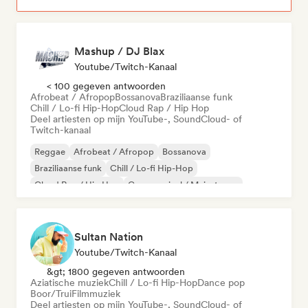
Mashup / DJ Blax
Youtube/Twitch-Kanaal
< 100 gegeven antwoorden
Afrobeat / Afropop
Bossanova
Braziliaanse funk
Chill / Lo-fi Hip-Hop
Cloud Rap / Hip Hop
Deel artiesten op mijn YouTube-, SoundCloud- of
Twitch-kanaal
Reggae
Afrobeat / Afropop
Bossanova
Braziliaanse funk
Chill / Lo-fi Hip-Hop
Cloud Rap / Hip Hop
Commercieel / Mainstream
Dancehall
Sultan Nation
Youtube/Twitch-Kanaal
&gt; 1800 gegeven antwoorden
Aziatische muziek
Chill / Lo-fi Hip-Hop
Dance pop
Boor/Trui
Filmmuziek
Deel artiesten op mijn YouTube-, SoundCloud- of