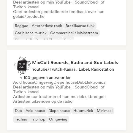
Deel artiesten op mijn YouTube-, SoundCloud- of
Twitch-kanaal
Geef artiesten gedetailleerde feedback over hun
geluid/productie
Reggae
Alternatieve rock
Braziliaanse funk
Caribische muziek
Commercieel / Mainstream
Dancehall
Dood / Thrash
Funk
MixCult Records, Radio and Sub Labels
Youtube/Twitch-Kanaal, Label, Radiostation
< 100 gegeven antwoorden
Acid house
Omgeving
Diepe house
Dub
Elektronica
Deel artiesten op mijn YouTube-, SoundCloud- of
Twitch-kanaal
Artiesten contracteren of hun muziek uitbrengen
Artiesten uitzenden op de radio
Dub
Acid house
Diepe house
Huismuziek
Minimaal
Techno
Trip hop
Omgeving