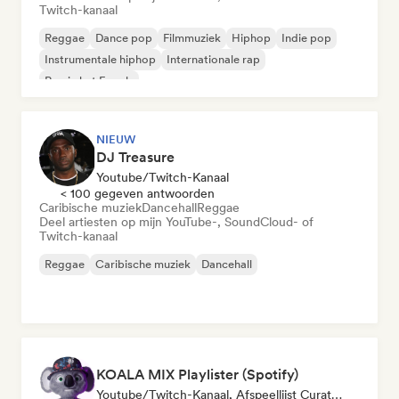
Twitch-kanaal
Reggae
Dance pop
Filmmuziek
Hiphop
Indie pop
Instrumentale hiphop
Internationale rap
Rap in het Engels
NIEUW
DJ Treasure
Youtube/Twitch-Kanaal
< 100 gegeven antwoorden
Caribische muziek
Dancehall
Reggae
Deel artiesten op mijn YouTube-, SoundCloud- of
Twitch-kanaal
Reggae
Caribische muziek
Dancehall
KOALA MIX Playlister (Spotify)
Youtube/Twitch-Kanaal, Afspeellijst Curator