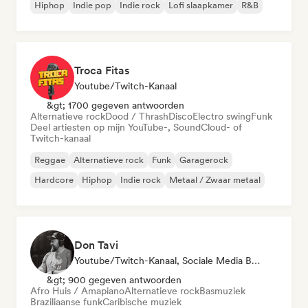
Hiphop
Indie pop
Indie rock
Lofi slaapkamer
R&B
Troca Fitas
Youtube/Twitch-Kanaal
&gt; 1700 gegeven antwoorden
Alternatieve rock
Dood / Thrash
Disco
Electro swing
Funk
Deel artiesten op mijn YouTube-, SoundCloud- of
Twitch-kanaal
Reggae
Alternatieve rock
Funk
Garagerock
Hardcore
Hiphop
Indie rock
Metaal / Zwaar metaal
Don Tavi
Youtube/Twitch-Kanaal, Sociale Media Beïnvloeder
&gt; 900 gegeven antwoorden
Afro Huis / Amapiano
Alternatieve rock
Basmuziek
Braziliaanse funk
Caribische muziek