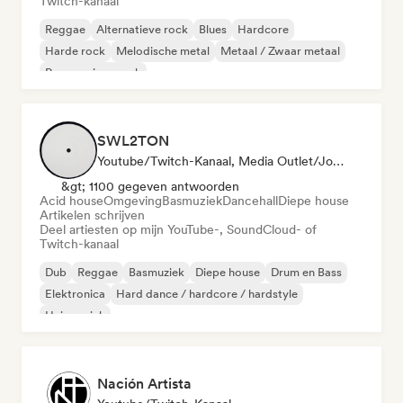
Twitch-kanaal
Reggae
Alternatieve rock
Blues
Hardcore
Harde rock
Melodische metal
Metaal / Zwaar metaal
Progressieve rock
SWL2TON
Youtube/Twitch-Kanaal, Media Outlet/Journalist
&gt; 1100 gegeven antwoorden
Acid house
Omgeving
Basmuziek
Dancehall
Diepe house
Artikelen schrijven
Deel artiesten op mijn YouTube-, SoundCloud- of
Twitch-kanaal
Dub
Reggae
Basmuziek
Diepe house
Drum en Bass
Elektronica
Hard dance / hardcore / hardstyle
Huismuziek
Nación Artista