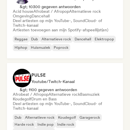
&gt; 10300 gegeven antwoorden
Acid house
Afrobeat / Afropop
Alternatieve rock
Omgeving
Dancehall
Deel artiesten op mijn YouTube-, SoundCloud- of
Twitch-kanaal
Artiesten toevoegen aan mijn Spotify-afspeellijst(en)
Reggae
Dub
Alternatieve rock
Dancehall
Elektropop
Hiphop
Huismuziek
Poprock
PULSE
Youtube/Twitch-Kanaal
&gt; 1100 gegeven antwoorden
Afrobeat / Afropop
Alternatieve rock
Basmuziek
Koudegolf
Drum en Bass
Deel artiesten op mijn YouTube-, SoundCloud- of
Twitch-kanaal
Dub
Alternatieve rock
Koudegolf
Garagerock
Harde rock
Indie pop
Indie rock