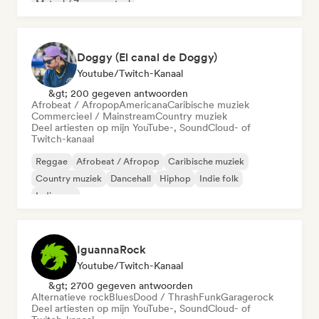
Metaal / Zwaar metaal
Doggy (El canal de Doggy)
Youtube/Twitch-Kanaal
&gt; 200 gegeven antwoorden
Afrobeat / Afropop
Americana
Caribische muziek
Commercieel / Mainstream
Country muziek
Deel artiesten op mijn YouTube-, SoundCloud- of
Twitch-kanaal
Reggae
Afrobeat / Afropop
Caribische muziek
Country muziek
Dancehall
Hiphop
Indie folk
Indie pop
IguannaRock
Youtube/Twitch-Kanaal
&gt; 2700 gegeven antwoorden
Alternatieve rock
Blues
Dood / Thrash
Funk
Garagerock
Deel artiesten op mijn YouTube-, SoundCloud- of