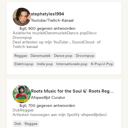
stephstyles1994
Youtube/Twitch-Kanaal
&gt; 900 gegeven antwoorden
Aziatische muziek
Dansmuziek
Dance pop
Disco
Droompop
Deel artiesten op mijn YouTube-, SoundCloud- of
Twitch-kanaal
Reggae
Dansmuziek
Dance pop
Droompop
Elektropop
Indie pop
Internationale pop
K-Pop/J-Pop
Roots Music for the Soul 🍃 Roots Reggae, Dub & Dancehall
Afspeellijst Curator
&gt; 700 gegeven antwoorden
Dub
Reggae
Artiesten toevoegen aan mijn Spotify-afspeellijst(en)
Dub
Reggae