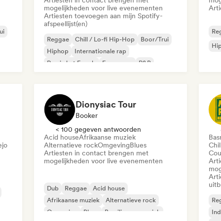
Artiesten in contact brengen met
mog
mogelijkheden voor live evenementen
Art
Artiesten toevoegen aan mijn Spotify-
afspeellijst(en)
ui
Re
Reggae
Chill / Lo-fi Hip-Hop
Boor/Trui
Hi
Hiphop
Internationale rap
Rap in het Engels
Franse rap
R&B
Dionysiac Tour
Booker
< 100 gegeven antwoorden
Acid house
Afrikaanse muziek
Bas
ejo
Alternatieve rock
Omgeving
Blues
Chil
Artiesten in contact brengen met
Cou
mogelijkheden voor live evenementen
Art
mog
Art
uit
Dub
Reggae
Acid house
Afrikaanse muziek
Alternatieve rock
Re
Omgeving
Blues
Braziliaanse muziek
Ind