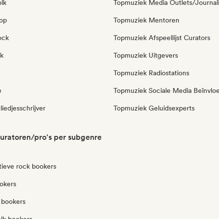
olk
Topmuziek Media Outlets/Journal
pop
Topmuziek Mentoren
ock
Topmuziek Afspeellijst Curators
k
Topmuziek Uitgevers
Topmuziek Radiostations
e
Topmuziek Sociale Media Beïnvlo
liedjesschrijver
Topmuziek Geluidsexperts
uratoren/pro's per subgenre
tieve rock bookers
okers
 bookers