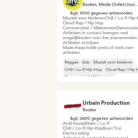
Booker, Media Outlet/Journalist, Sociale Media B
&gt; 1000 gegeven antwoorden
Muziek voor kinderen
Chill / Lo-fi Hip
Cloud Rap / Hip Hop
Commercieel / Mainstream
Dansmuzie
Artiesten in contact brengen met
mogelijkheden voor live evenementen
Artikelen schrijven
Maak impactvolle posts of reels over
artiesten
Reggae
Dub
Muziek voor kinderen
Chill / Lo-fi Hip-Hop
Cloud Rap / Hip 
Commercieel / Mainstream
Deutschrap/German Hip-Hop
Elektron
Urbain Production
Booker
&gt; 2600 gegeven antwoorden
Acid house
Beats / Lo-fi
Chill / Lo-fi Hip-Hop
Boor/Trui
Electro swing