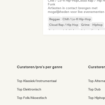
Chill / Lo-fi Hip-Hop
Cloud Rap / Hip 
Funk
Artiesten in contact brengen met
mogelijkheden voor live evenementen
Reggae
Chill / Lo-fi Hip-Hop
Cloud Rap / Hip Hop
Grime
Hiphop
Instrumentale hiphop
Internationale ra
Rap in het Engels
Curatoren/pro's per genre
Curatoren
Top Klassiek/Instrumentaal
Top Alterna
Top Elektronisch
Top Dub
Top Folk/Akoestisch
Top Hiphop