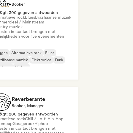
Booker
&gt; 300 gegeven antwoorden
ernatieve rock
Blues
Braziliaanse muziek
mercieel / Mainstream
ntry muziek
iesten in contact brengen met
elijkheden voor live evenementen
ggae
Alternatieve rock
Blues
ziliaanse muziek
Elektronica
Funk
rdcore
Hiphop
Reverberante
Booker, Manager
&gt; 200 gegeven antwoorden
ernatieve rock
Chill / Lo-fi Hip-Hop
ompop
Garagerock
Hiphop
iesten in contact brengen met