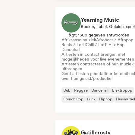
Yearning Music
Booker, Label, Geluidsexper
&gt; 1300 gegeven antwoorden
Afrikaanse muziek
Afrobeat / Afropop
Beats / Lo-fi
Chill / Lo-fi Hip-Hop
Dancehall
Artiesten in contact brengen met
mogelijkheden voor live evenementen
Artiesten contracteren of hun muziek
uitbrengen
Geef artiesten gedetailleerde feedbac
over hun geluid/productie
Dub
Reggae
Dancehall
Elektropop
French Pop
Funk
Hiphop
Huismuzie
Gatillerostv