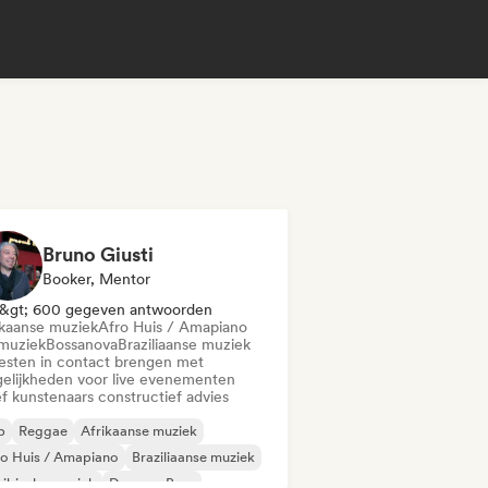
Bruno Giusti
Booker, Mentor
&gt; 600 gegeven antwoorden
ikaanse muziek
Afro Huis / Amapiano
muziek
Bossanova
Braziliaanse muziek
iesten in contact brengen met
elijkheden voor live evenementen
f kunstenaars constructief advies
b
Reggae
Afrikaanse muziek
o Huis / Amapiano
Braziliaanse muziek
ibische muziek
Drum en Bass