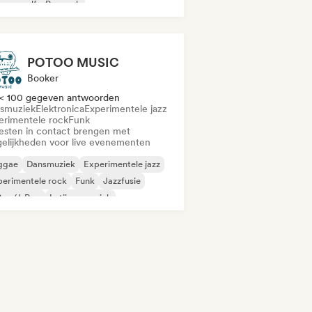
euwe golf
Poprock
POTOO MUSIC
Booker
< 100 gegeven antwoorden
smuziek
Elektronica
Experimentele jazz
erimentele rock
Funk
iesten in contact brengen met
elijkheden voor live evenementen
ggae
Dansmuziek
Experimentele jazz
erimentele rock
Funk
Jazzfusie
Pop/J-Pop
Latijnse muziek