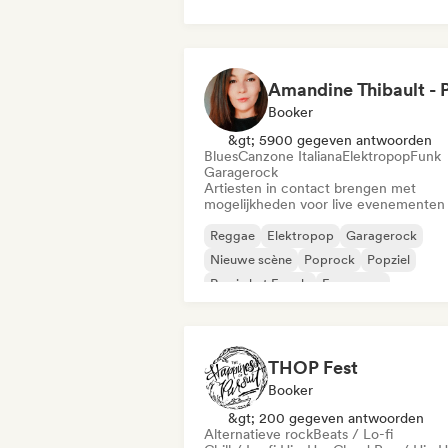
Booker
&gt; 5900 gegeven antwoorden
Blues
Canzone Italiana
Elektropop
Funk
Garagerock
Artiesten in contact brengen met
mogelijkheden voor live evenementen
Reggae
Elektropop
Garagerock
Nieuwe scène
Poprock
Popziel
Rap in het Engels
Franse rap
THOP Fest
Booker
&gt; 200 gegeven antwoorden
Alternatieve rock
Beats / Lo-fi