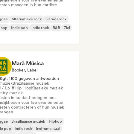
elijkheden voor live evenementen
iesten managen in hun carrière
ggae
Alternatieve rock
Garagerock
phop
Indie pop
Indie rock
R&B
Ziel
Marã Música
Booker, Label
&gt; 1100 gegeven antwoorden
muziek
Braziliaanse muziek
l / Lo-fi Hip-Hop
Klassieke muziek
ntry muziek
iesten in contact brengen met
elijkheden voor live evenementen
iesten contracteren of hun muziek
brengen
ggae
Braziliaanse muziek
Hiphop
ie pop
Indie rock
Instrumentaal