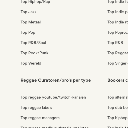
Top Hiphop/Rap
Top Indie f
Top Jazz
Top Indie 
Top Metaal
Top Indie r
Top Pop
Top Poproc
Top R&B/Soul
Top R&B
Top Rock/Punk
Top Regga
Top Wereld
Top Singer-
Reggae Curatoren/pro's per type
Bookers c
Top reggae youtube/twitch-kanalen
Top alterna
Top reggae labels
Top dub bo
Top reggae managers
Top hiphop