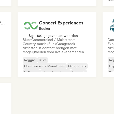
Ni
Amandine Thibault - Programmation Concerts SMAC IDF, Booking, Management
Concert Experiences
Booker
&gt; 100 gegeven antwoorden
Blues
Commercieel / Mainstream
Dan
Country muziek
Funk
Garagerock
Exp
Artiesten in contact brengen met
Art
mogelijkheden voor live evenementen
mog
Reggae
Blues
Re
Commercieel / Mainstream
Garagerock
Exp
Indie pop
Internationale pop
Poprock
K-
Popziel