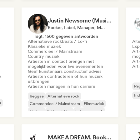
Psychedelische pop
Du
Justin Newsome (Music & Entertainment Executive | A&R, Artist Development & Partnerships | Applied AI & Systems Strategy)
t
Booker, Label, Manager, Mentor
&gt; 1500 gegeven antwoorden
Alternatieve rock
Beats / Lo-fi
Alt
Klassieke muziek
Exp
Commercieel / Mainstream
Art
Country muziek
mog
Artiesten in contact brengen met
Art
mogelijkheden voor live evenementen
Arti
Geef kunstenaars constructief advies
k
Artiesten contracteren of hun muziek
uitbrengen
Artiesten managen in hun carrière
Re
Ind
Reggae
Alternatieve rock
k
Commercieel / Mainstream
Filmmuziek
Hiphop
K-Pop/J-Pop
Latijnse muziek
Pop-punk
MAKE A DREAM, Booking&Management