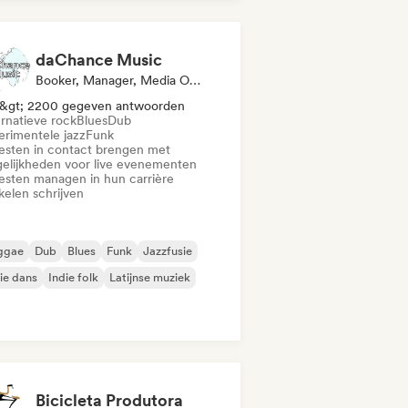
bstep
daChance Music
Booker, Manager, Media Outlet/Journalist
&gt; 2200 gegeven antwoorden
ernatieve rock
Blues
Dub
erimentele jazz
Funk
iesten in contact brengen met
elijkheden voor live evenementen
iesten managen in hun carrière
kelen schrijven
ggae
Dub
Blues
Funk
Jazzfusie
ie dans
Indie folk
Latijnse muziek
Bicicleta Produtora