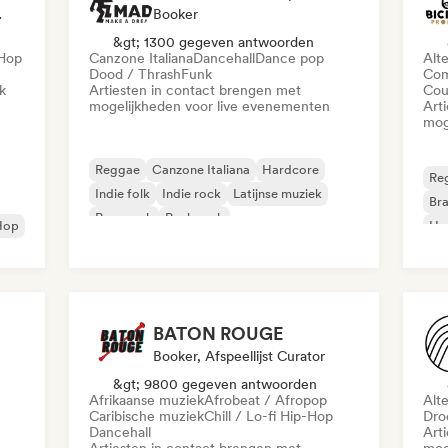
eïnvloeder
Booker
&gt; 1300 gegeven antwoorden
-Hop
Canzone Italiana
Dancehall
Dance pop
Alt
Dood / Thrash
Funk
Com
k
Artiesten in contact brengen met
Cou
mogelijkheden voor live evenementen
Art
mog
Reggae
Canzone Italiana
Hardcore
Re
Indie folk
Indie rock
Latijnse muziek
Bra
Pop-punk
Punk rock
Hop
Ha
ica
BATON ROUGE
Booker, Afspeellijst Curator
&gt; 9800 gegeven antwoorden
Afrikaanse muziek
Afrobeat / Afropop
Alt
Caribische muziek
Chill / Lo-fi Hip-Hop
Dro
Dancehall
Art