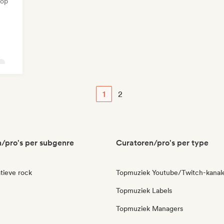
Hop
p
1
2
/pro's per subgenre
Curatoren/pro's per type
tieve rock
Topmuziek Youtube/Twitch-kanal
Topmuziek Labels
Topmuziek Managers