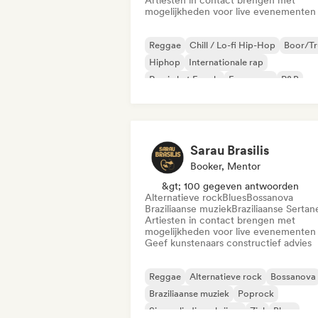
Artiesten in contact brengen met
mogelijkheden voor live evenementen
Reggae
Chill / Lo-fi Hip-Hop
Boor/Tr
Hiphop
Internationale rap
Rap in het Engels
Franse rap
R&B
Sarau Brasilis
Booker, Mentor
&gt; 100 gegeven antwoorden
Alternatieve rock
Blues
Bossanova
Braziliaanse muziek
Braziliaanse Sertan
Artiesten in contact brengen met
mogelijkheden voor live evenementen
Geef kunstenaars constructief advies
Reggae
Alternatieve rock
Bossanova
Braziliaanse muziek
Poprock
Singer-liedjesschrijver
Ziel
Blues