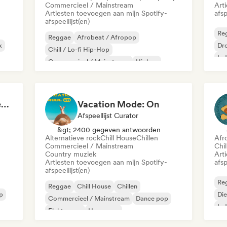
Commercieel / Mainstream
Art
Artiesten toevoegen aan mijn Spotify-
afsp
afspeellijst(en)
Re
Reggae
Afrobeat / Afropop
k
Dr
Chill / Lo-fi Hip-Hop
Ind
Commercieel / Mainstream
Hiphop
Indie folk
Indie pop
Latin Pop
Campfire & Chill Serenades 🔥 Indie Folk, Acoustic & Singer-Songwriter
Vacation Mode: On
Afspeellijst Curator
&gt; 2400 gegeven antwoorden
Alternatieve rock
Chill House
Chillen
Afr
Commercieel / Mainstream
Chi
Country muziek
Art
Artiesten toevoegen aan mijn Spotify-
afsp
afspeellijst(en)
Re
Reggae
Chill House
Chillen
p
Di
Commercieel / Mainstream
Dance pop
Ind
Elektropop
Hyperpop
Internationale pop