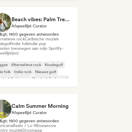
Beach vibes: Palm Tree Breezes 🌴 Indie Folk, Acoustic & Singer-Songwriter
Afspeellijst Curator
&gt; 1400 gegeven antwoorden
ernatieve rock
Caribische muziek
degolf
Indie folk
Indie pop
iesten toevoegen aan mijn Spotify-
eellijst(en)
ggae
Alternatieve rock
Koudegolf
ie folk
Indie rock
Nieuwe golf
ychedelische pop
Psychedelische rock
Calm Summer Morning
Afspeellijst Curator
&gt; 1900 gegeven antwoorden
ricana
Beats / Lo-fi
Bossanova
ntry muziek
Droompop