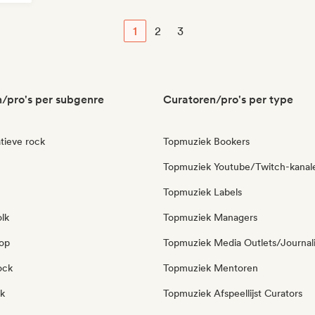
1
2
3
/pro's per subgenre
Curatoren/pro's per type
tieve rock
Topmuziek Bookers
Topmuziek Youtube/Twitch-kanal
Topmuziek Labels
olk
Topmuziek Managers
pop
Topmuziek Media Outlets/Journal
ock
Topmuziek Mentoren
k
Topmuziek Afspeellijst Curators