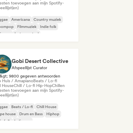
iesten toevoegen aan mijn Spotify-
eellijst(en)
ggae
Americana
Country muziek
oompop
Filmmuziek
Indie folk
ie pop
Instrumentaal
Gobi Desert Collective
Afspeellijst Curator
&gt; 9800 gegeven antwoorden
o Huis / Amapiano
Beats / Lo-fi
ll House
Chill / Lo-fi Hip-Hop
Chillen
iesten toevoegen aan mijn Spotify-
eellijst(en)
ggae
Beats / Lo-fi
Chill House
epe house
Drum en Bass
Hiphop
ie folk
Indie pop