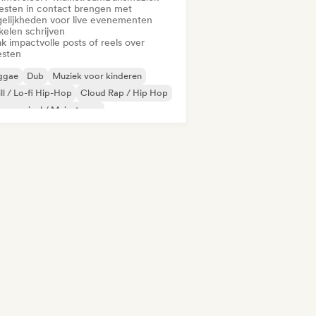
iesten in contact brengen met
elijkheden voor live evenementen
kelen schrijven
k impactvolle posts of reels over
esten
ggae
Dub
Muziek voor kinderen
ll / Lo-fi Hip-Hop
Cloud Rap / Hip Hop
mmercieel / Mainstream
utschrap/German Hip-Hop
Elektronica