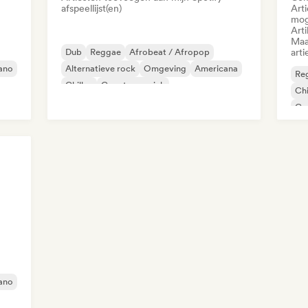
afspeellijst(en)
Art
mog
Arti
Maa
Dub
Reggae
Afrobeat / Afropop
arti
ano
Alternatieve rock
Omgeving
Americana
Re
Chillen
Country muziek
Chi
Co
De
ano