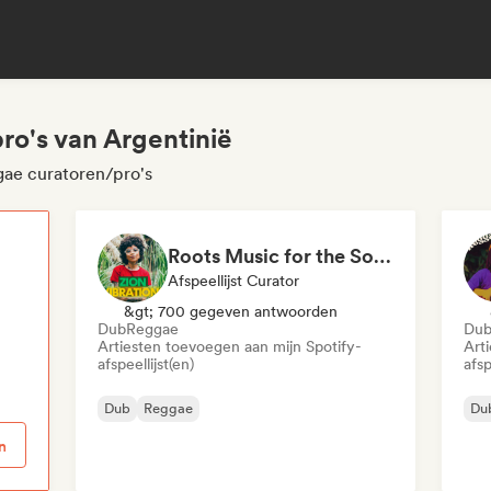
ro's van Argentinië
gae curatoren/pro's
Roots Music for the Soul 🍃 Roots Reggae, Dub & Dancehall
Afspeellijst Curator
p
&gt; 700 gegeven antwoorden
Dub
Reggae
Du
Artiesten toevoegen aan mijn Spotify-
Art
afspeellijst(en)
afsp
Dub
Reggae
Du
n