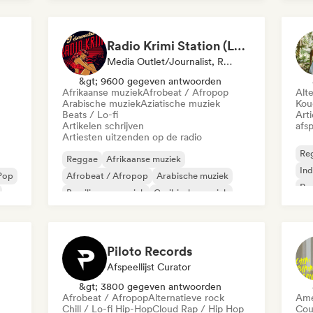
Radio Krimi Station (La Radio)
Media Outlet/Journalist, Radiostation
&gt; 9600 gegeven antwoorden
Afrikaanse muziek
Afrobeat / Afropop
Alt
Arabische muziek
Aziatische muziek
Kou
Beats / Lo-fi
Art
Artikelen schrijven
afsp
Artiesten uitzenden op de radio
Re
Reggae
Afrikaanse muziek
Ind
Pop
Afrobeat / Afropop
Arabische muziek
Ps
Braziliaanse muziek
Caribische muziek
Funk
Internationale rap
Piloto Records
Afspeellijst Curator
&gt; 3800 gegeven antwoorden
Afrobeat / Afropop
Alternatieve rock
Ame
Chill / Lo-fi Hip-Hop
Cloud Rap / Hip Hop
Cou