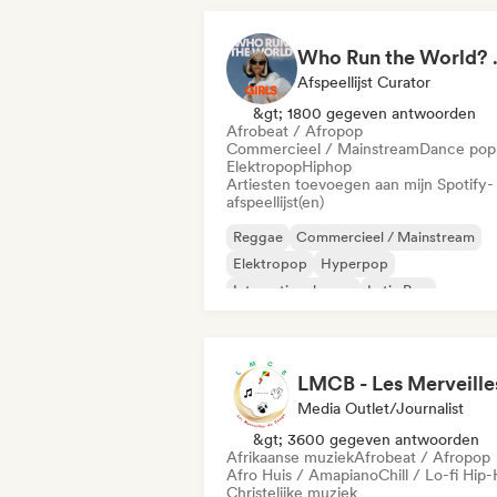
Who Run the World?
Afspeellijst Curator
&gt; 1800 gegeven antwoorden
Afrobeat / Afropop
Commercieel / Mainstream
Dance pop
Elektropop
Hiphop
Artiesten toevoegen aan mijn Spotify-
afspeellijst(en)
Reggae
Commercieel / Mainstream
Elektropop
Hyperpop
Internationale pop
Latin Pop
Rap in het Engels
Franse rap
Media Outlet/Journalist
&gt; 3600 gegeven antwoorden
Afrikaanse muziek
Afrobeat / Afropop
Afro Huis / Amapiano
Chill / Lo-fi Hip
Christelijke muziek