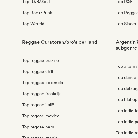
Top R&B/Soul
Top R&B
Top Rock/Punk
Top Regga
Top Wereld
Top Singer-
Reggae Curatoren/pro's per land
Argentini
subgenre
Top reggae brazilië
Top alterna
Top reggae chili
Top dance 
Top reggae colombia
Top dub ar
Top reggae frankrijk
Top hiphop 
Top reggae italië
Top indie f
Top reggae mexico
Top indie p
Top reggae peru
Top indie r