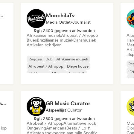
 Girls! 🔥 Female Empowerment Pop & Girl-Power Anthems
MoochilaTv
Media Outlet/Journalist
&gt; 2400 gegeven antwoorden
Afrikaanse muziek
Afrobeat / Afropop
Alt
Blues
Braziliaanse muziek
Dansmuziek
Har
Artikelen schrijven
Met
Art
afsp
Reggae
Dub
Afrikaanse muziek
Re
Afrobeat / Afropop
Diepe house
Po
Elektropop
Hiphop
Indie folk
Lat
Roc
LMCB - Les Merveilles du Congo 🇨🇬
GB Music Curator
Afspeellijst Curator
&gt; 2800 gegeven antwoorden
Afrobeat / Afropop
Alternatieve rock
Muz
-Hop
Omgeving
Americana
Beats / Lo-fi
Clo
Artiesten toevoegen aan mijn Spotify-
Com