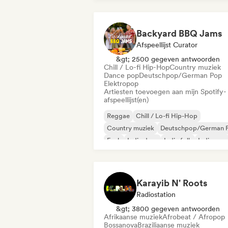
Backyard BBQ Jams
Afspeellijst Curator
&gt; 2500 gegeven antwoorden
Chill / Lo-fi Hip-Hop
Country muziek
Dance pop
Deutschpop/German Pop
Elektropop
Artiesten toevoegen aan mijn Spotify-
afspeellijst(en)
Reggae
Chill / Lo-fi Hip-Hop
Country muziek
Deutschpop/German 
Funk
Indie dans
Indie folk
Indie pop
Karayib N' Roots
Radiostation
&gt; 3800 gegeven antwoorden
Afrikaanse muziek
Afrobeat / Afropop
Bossanova
Braziliaanse muziek