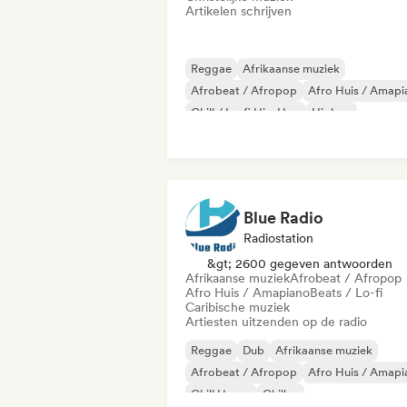
Artikelen schrijven
Reggae
Afrikaanse muziek
Afrobeat / Afropop
Afro Huis / Amapi
Chill / Lo-fi Hip-Hop
Hiphop
Internationale rap
Rap in het Engels
Blue Radio
Radiostation
&gt; 2600 gegeven antwoorden
Afrikaanse muziek
Afrobeat / Afropop
Afro Huis / Amapiano
Beats / Lo-fi
Caribische muziek
Artiesten uitzenden op de radio
Reggae
Dub
Afrikaanse muziek
Afrobeat / Afropop
Afro Huis / Amapi
Chill House
Chillen