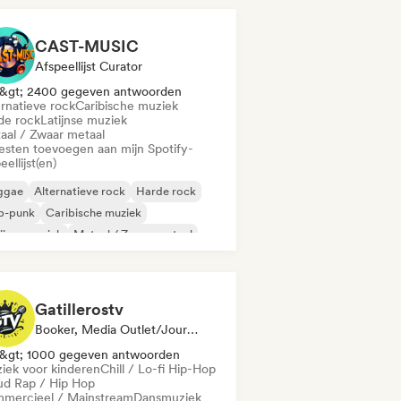
CAST-MUSIC
Afspeellijst Curator
&gt; 2400 gegeven antwoorden
ernatieve rock
Caribische muziek
de rock
Latijnse muziek
aal / Zwaar metaal
iesten toevoegen aan mijn Spotify-
eellijst(en)
ggae
Alternatieve rock
Harde rock
p-punk
Caribische muziek
ijnse muziek
Metaal / Zwaar metaal
k & Roll / Klassieke rock
Gatillerostv
Booker, Media Outlet/Journalist, Sociale Media Beïnvloeder
&gt; 1000 gegeven antwoorden
iek voor kinderen
Chill / Lo-fi Hip-Hop
ud Rap / Hip Hop
mercieel / Mainstream
Dansmuziek