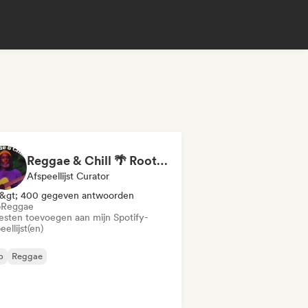
Reggae & Chill 🌴 Roots Reggae, Dancehall & Dub
Afspeellijst Curator
&gt; 400 gegeven antwoorden
b
Reggae
iesten toevoegen aan mijn Spotify-
eellijst(en)
b
Reggae