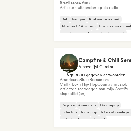
Braziliaanse funk
Artiesten uitzenden op de radio
Dub
Reggae
Afrikaanse muziek
Afrobeat / Afropop
Braziliaanse muzie
Braziliaanse funk
Caribische muziek
Dancehall
Afspeellijst Curator
&gt; 1800 gegeven antwoorden
Americana
Blues
Bossanova
Chill / Lo-fi Hip-Hop
Country muziek
Artiesten toevoegen aan mijn Spotify-
afspeellijst(en)
Reggae
Americana
Droompop
Indie folk
Indie pop
Internationale po
Lofi slaapkamer
Popziel