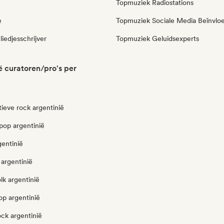
Topmuziek Radiostations
e
Topmuziek Sociale Media Beïnvlo
liedjesschrijver
Topmuziek Geluidsexperts
ë curatoren/pro's per
tieve rock argentinië
pop argentinië
gentinië
argentinië
olk argentinië
op argentinië
ock argentinië