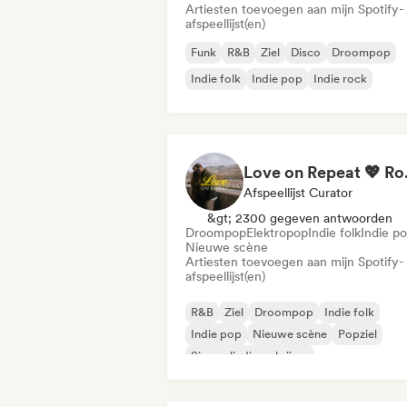
Artiesten toevoegen aan mijn Spotify-
afspeellijst(en)
Funk
R&B
Ziel
Disco
Droompop
Indie folk
Indie pop
Indie rock
Love on Repe
Afspeellijst Curator
&gt; 2300 gegeven antwoorden
Droompop
Elektropop
Indie folk
Indie p
Nieuwe scène
Artiesten toevoegen aan mijn Spotify-
afspeellijst(en)
R&B
Ziel
Droompop
Indie folk
Indie pop
Nieuwe scène
Popziel
Singer-liedjesschrijver