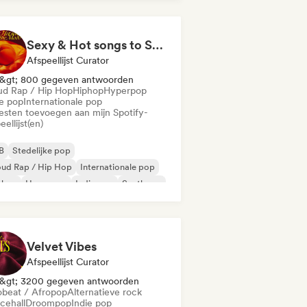
i slaapkamer
Sexy & Hot songs to Set the Mood 🥀 🥵
Afspeellijst Curator
&gt; 800 gegeven antwoorden
ud Rap / Hip Hop
Hiphop
Hyperpop
ie pop
Internationale pop
iesten toevoegen aan mijn Spotify-
eellijst(en)
B
Stedelijke pop
oud Rap / Hip Hop
Internationale pop
phop
Hyperpop
Indie pop
Synthpop
Velvet Vibes
Afspeellijst Curator
&gt; 3200 gegeven antwoorden
obeat / Afropop
Alternatieve rock
cehall
Droompop
Indie pop