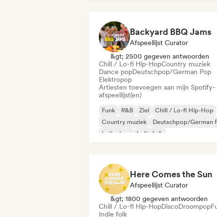
Backyard BBQ Jams
Afspeellijst Curator
&gt; 2500 gegeven antwoorden
Chill / Lo-fi Hip-Hop
Country muziek
Dance pop
Deutschpop/German Pop
Elektropop
Artiesten toevoegen aan mijn Spotify-
afspeellijst(en)
Funk
R&B
Ziel
Chill / Lo-fi Hip-Hop
Country muziek
Deutschpop/German 
Indie dans
Indie folk
Here Comes the Sun
Afspeellijst Curator
&gt; 1800 gegeven antwoorden
Chill / Lo-fi Hip-Hop
Disco
Droompop
F
Indie folk