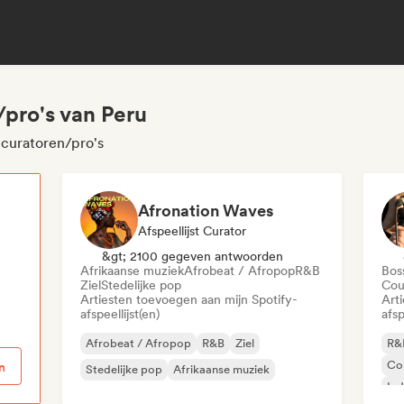
/pro's van Peru
 curatoren/pro's
Afronation Waves
Afspeellijst Curator
p
&gt; 2100 gegeven antwoorden
Afrikaanse muziek
Afrobeat / Afropop
R&B
Bos
Ziel
Stedelijke pop
Cou
Artiesten toevoegen aan mijn Spotify-
Art
afspeellijst(en)
afsp
Afrobeat / Afropop
R&B
Ziel
R&
Co
n
Stedelijke pop
Afrikaanse muziek
Ind