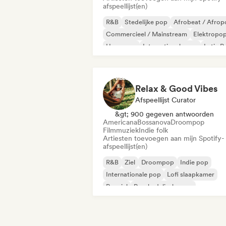
afspeellijst(en)
R&B
Stedelijke pop
Afrobeat / Afrop
Commercieel / Mainstream
Elektropo
Hyperpop
Internationale pop
Latin P
Relax & Good Vibes
Afspeellijst Curator
&gt; 900 gegeven antwoorden
Americana
Bossanova
Droompop
Filmmuziek
Indie folk
Artiesten toevoegen aan mijn Spotify-
afspeellijst(en)
R&B
Ziel
Droompop
Indie pop
Internationale pop
Lofi slaapkamer
Popziel
Psychedelische pop