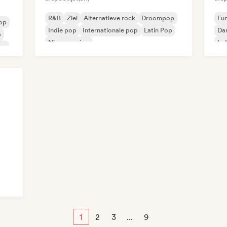
R&B
Ziel
Alternatieve rock
Droompop
Fu
op
Indie pop
Internationale pop
Latin Pop
Da
p
Nieuwe scène
Ind
op
1
2
3
...
9