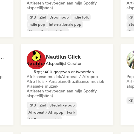
Artiesten toevoegen aan mijn Spotify-
Art
afspeellijst(en)
afsp
R&B
Ziel
Droompop
Indie folk
R&
Indie pop
Internationale pop
Ste
Singer-liedjesschrijver
Po
at 💖 Romantic Indie Pop, Neo Soul & Singer-Songwriter
Nautilus Click
Afspeellijst Curator
&gt; 1400 gegeven antwoorden
op
Afrikaanse muziek
Afrobeat / Afropop
Pop
Afro Huis / Amapiano
Braziliaanse muziek
Art
Klassieke muziek
afsp
Artiesten toevoegen aan mijn Spotify-
afspeellijst(en)
R&
R&B
Ziel
Stedelijke pop
Afrobeat / Afropop
Funk
Afrikaanse muziek
Commercieel / Mainstream
Hiphop