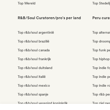
Top Wereld
Top Stedeli
R&B/Soul Curatoren/pro's per land
Peru cura
Top r&b/soul argentinië
Top alterna
Top r&b/soul brazilië
Top droom
Top r&b/soul canada
Top funk p
Top r&b/soul frankrijk
Top hiphop
Top r&b/soul duitsland
Top indie f
Top r&b/soul italië
Top indie 
Top r&b/soul mexico
Top indie r
Top r&b/soul spanje
Top r&b pe
Top r&b/soul verenigd koninkrijk
Top ziel pe