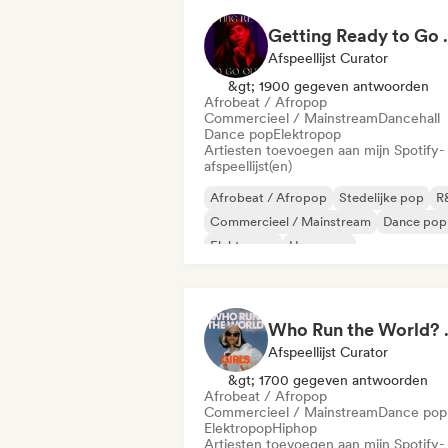
Getting 
Afspeellijst Curator
&gt; 1900 gegeven antwoorden
Afrobeat / Afropop
Commercieel / Mainstream
Dancehall
Dance pop
Elektropop
Artiesten toevoegen aan mijn Spotify-
afspeellijst(en)
Afrobeat / Afropop
Stedelijke pop
R
Commercieel / Mainstream
Dance pop
Elektropop
Hyperpop
Internationale pop
Who Run the World?
Afspeellijst Curator
&gt; 1700 gegeven antwoorden
Afrobeat / Afropop
Commercieel / Mainstream
Dance pop
Elektropop
Hiphop
Artiesten toevoegen aan mijn Spotify-