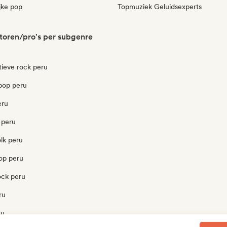
jke pop
Topmuziek Geluidsexperts
toren/pro's per subgenre
tieve rock peru
pop peru
eru
 peru
olk peru
pop peru
ock peru
ru
ru