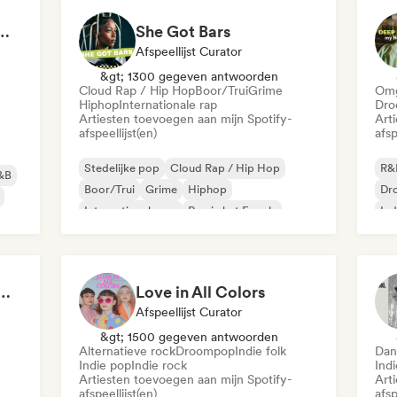
Ready to Go Out 🍒💋
She Got Bars
Afspeellijst Curator
&gt; 1300 gegeven antwoorden
Cloud Rap / Hip Hop
Boor/Trui
Grime
Omg
Hiphop
Internationale rap
Dro
Artiesten toevoegen aan mijn Spotify-
Art
afspeellijst(en)
afsp
Stedelijke pop
Cloud Rap / Hip Hop
R&
&B
Boor/Trui
Grime
Hiphop
Dr
Internationale rap
Rap in het Engels
Ind
Franse rap
 Girls! 🔥 Female Empowerment Pop & Girl-Power Anthems
Love in All Colors
Afspeellijst Curator
&gt; 1500 gegeven antwoorden
Alternatieve rock
Droompop
Indie folk
Dan
Indie pop
Indie rock
Ind
Artiesten toevoegen aan mijn Spotify-
Art
afspeellijst(en)
afsp