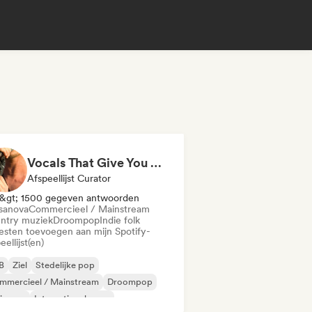
Vocals That Give You Chills
Afspeellijst Curator
&gt; 1500 gegeven antwoorden
sanova
Commercieel / Mainstream
ntry muziek
Droompop
Indie folk
iesten toevoegen aan mijn Spotify-
eellijst(en)
B
Ziel
Stedelijke pop
mmercieel / Mainstream
Droompop
ie pop
Internationale pop