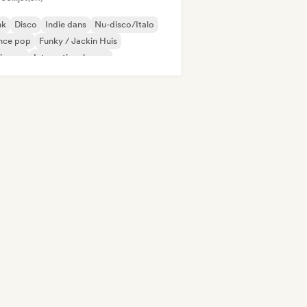
nk
Disco
Indie dans
Nu-disco/Italo
nce pop
Funky / Jackin Huis
ie pop
Internationale pop