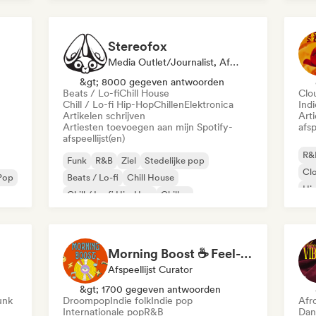
Lof
Stereofox
Media Outlet/Journalist, Afspeellijst Curator
&gt; 8000 gegeven antwoorden
Beats / Lo-fi
Chill House
Clo
Chill / Lo-fi Hip-Hop
Chillen
Elektronica
Ind
Artikelen schrijven
Art
Artiesten toevoegen aan mijn Spotify-
afsp
afspeellijst(en)
R&
Funk
R&B
Ziel
Stedelijke pop
Cl
Pop
Beats / Lo-fi
Chill House
Hi
Chill / Lo-fi Hip-Hop
Chillen
Morning Boost ☕ Feel-Good Funk, Soul & Neo-Soul to Wake Up
Afspeellijst Curator
&gt; 1700 gegeven antwoorden
unk
Droompop
Indie folk
Indie pop
Afr
Internationale pop
R&B
Dan