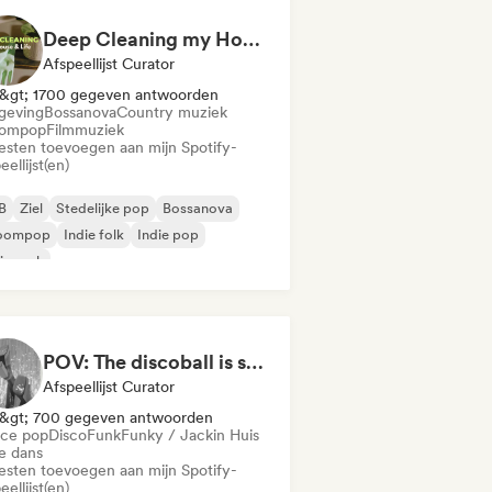
Deep Cleaning my House and Life 🫧 Bedroom Pop & Indie Pop
Afspeellijst Curator
&gt; 1700 gegeven antwoorden
eving
Bossanova
Country muziek
ompop
Filmmuziek
iesten toevoegen aan mijn Spotify-
eellijst(en)
B
Ziel
Stedelijke pop
Bossanova
oompop
Indie folk
Indie pop
ie rock
POV: The discoball is spinning, and you’re the star
Afspeellijst Curator
&gt; 700 gegeven antwoorden
ce pop
Disco
Funk
Funky / Jackin Huis
ie dans
iesten toevoegen aan mijn Spotify-
eellijst(en)