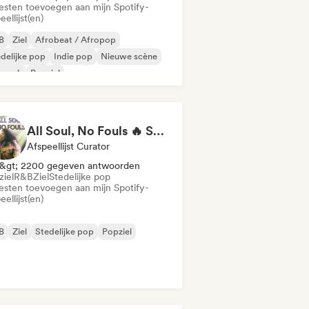
iesten toevoegen aan mijn Spotify-
eellijst(en)
B
Ziel
Afrobeat / Afropop
delijke pop
Indie pop
Nieuwe scène
prock
Popziel
All Soul, No Fouls 🔥 Smooth Contemporary R&B & Neo Soul
Afspeellijst Curator
&gt; 2200 gegeven antwoorden
ziel
R&B
Ziel
Stedelijke pop
iesten toevoegen aan mijn Spotify-
eellijst(en)
B
Ziel
Stedelijke pop
Popziel