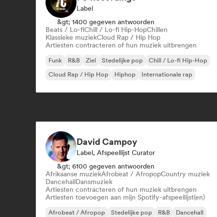
Label
&gt; 1400 gegeven antwoorden
Beats / Lo-fi
Chill / Lo-fi Hip-Hop
Chillen
Klassieke muziek
Cloud Rap / Hip Hop
Artiesten contracteren of hun muziek uitbrengen
Funk
R&B
Ziel
Stedelijke pop
Chill / Lo-fi Hip-Hop
Cloud Rap / Hip Hop
Hiphop
Internationale rap
David Campoy
Label, Afspeellijst Curator
&gt; 6100 gegeven antwoorden
Afrikaanse muziek
Afrobeat / Afropop
Country muziek
Dancehall
Dansmuziek
Artiesten contracteren of hun muziek uitbrengen
Artiesten toevoegen aan mijn Spotify-afspeellijst(en)
Afrobeat / Afropop
Stedelijke pop
R&B
Dancehall