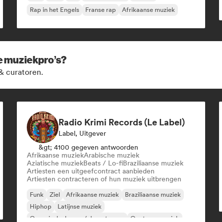
Rap in het Engels
Franse rap
Afrikaanse muziek
ze muziekpro’s?
& curatoren.
Radio Krimi Records (Le Label)
Label, Uitgever
&gt; 4100 gegeven antwoorden
Afrikaanse muziek
Arabische muziek
Aziatische muziek
Beats / Lo-fi
Braziliaanse muziek
Artiesten een uitgeefcontract aanbieden
Artiesten contracteren of hun muziek uitbrengen
Funk
Ziel
Afrikaanse muziek
Braziliaanse muziek
Hiphop
Latijnse muziek
Organische house / downtempo
Oosterse muziek