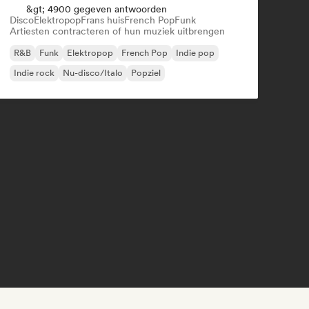
&gt; 4900 gegeven antwoorden
Disco
Elektropop
Frans huis
French Pop
Funk
Artiesten contracteren of hun muziek uitbrengen
R&B
Funk
Elektropop
French Pop
Indie pop
Indie rock
Nu-disco/Italo
Popziel