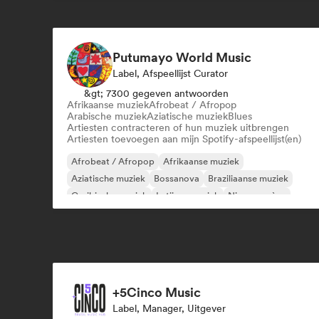
Putumayo World Music
Label, Afspeellijst Curator
&gt; 7300 gegeven antwoorden
Afrikaanse muziek
Afrobeat / Afropop
Arabische muziek
Aziatische muziek
Blues
Artiesten contracteren of hun muziek uitbrengen
Artiesten toevoegen aan mijn Spotify-afspeellijst(en)
Afrobeat / Afropop
Afrikaanse muziek
Aziatische muziek
Bossanova
Braziliaanse muziek
Caribische muziek
Latijnse muziek
Nieuwe scène
+5Cinco Music
Label, Manager, Uitgever