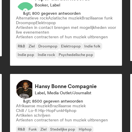
Booker, Label
&gt; 800 gegeven antwoorden
Alternatieve rock
Aziatische muziek
Braziliaanse funk
Droompop
Elektropop
Artiesten in contact brengen met mogelijkheden voor
live evenementen
Artiesten contracteren of hun muziek uitbrengen
R&B
Ziel
Droompop
Elektropop
Indie folk
Indie pop
Indie rock
Psychedelische pop
Hansy Bonne Compagnie
Label, Media Outlet/Journalist
&gt; 8500 gegeven antwoorden
Afrikaanse muziek
Braziliaanse muziek
Chill / Lo-fi Hip-Hop
Funk
Hiphop
Artikelen schrijven
Artiesten contracteren of hun muziek uitbrengen
R&B
Funk
Ziel
Stedelijke pop
Hiphop