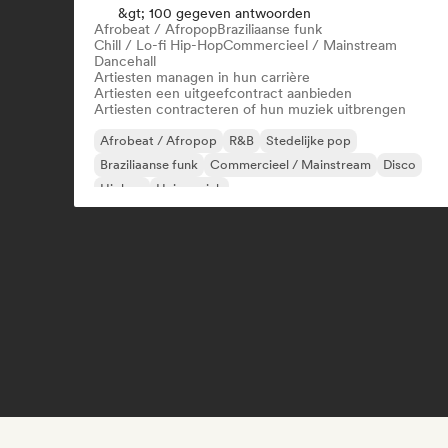
&gt; 100 gegeven antwoorden
Afrobeat / Afropop
Braziliaanse funk
Chill / Lo-fi Hip-Hop
Commercieel / Mainstream
Dancehall
Artiesten managen in hun carrière
Artiesten een uitgeefcontract aanbieden
Artiesten contracteren of hun muziek uitbrengen
Afrobeat / Afropop
R&B
Stedelijke pop
Braziliaanse funk
Commercieel / Mainstream
Disco
Hiphop
Huismuziek