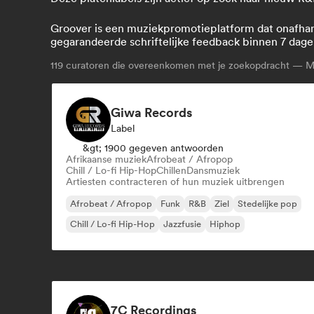
Groover is een muziekpromotieplatform dat onafhanke
gegarandeerde schriftelijke feedback binnen 7 dage
119
curatoren die overeenkomen met je zoekopdracht — Me
Giwa Records
Label
&gt; 1900 gegeven antwoorden
Afrikaanse muziek
Afrobeat / Afropop
Chill / Lo-fi Hip-Hop
Chillen
Dansmuziek
Artiesten contracteren of hun muziek uitbrengen
Afrobeat / Afropop
Funk
R&B
Ziel
Stedelijke pop
Chill / Lo-fi Hip-Hop
Jazzfusie
Hiphop
7C Recordings