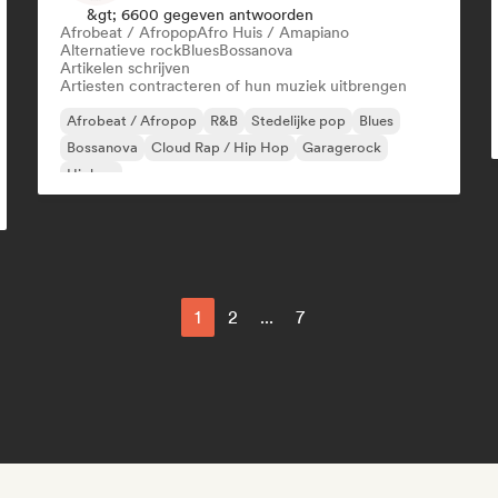
&gt; 6600 gegeven antwoorden
Afrobeat / Afropop
Afro Huis / Amapiano
Alternatieve rock
Blues
Bossanova
Artikelen schrijven
Artiesten contracteren of hun muziek uitbrengen
Afrobeat / Afropop
R&B
Stedelijke pop
Blues
Bossanova
Cloud Rap / Hip Hop
Garagerock
Hiphop
1
2
...
7