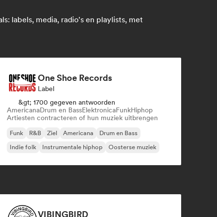
 labels, media, radio's en playlists, met
One Shoe Records
Label
&gt; 1700 gegeven antwoorden
Americana
Drum en Bass
Elektronica
Funk
Hiphop
Artiesten contracteren of hun muziek uitbrengen
Funk
R&B
Ziel
Americana
Drum en Bass
Indie folk
Instrumentale hiphop
Oosterse muziek
VIBINGBIRD