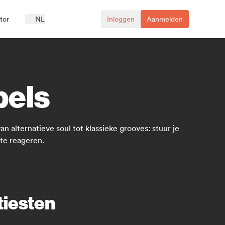
ator
NL
Inloggen
Aanmelden
bels
 alternatieve soul tot klassieke grooves: stuur je
 te reageren.
tiesten