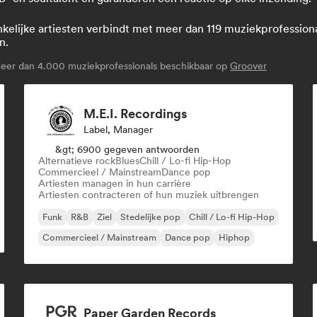
lijke artiesten verbindt met meer dan 119 muziekprofessionals:
n.
er dan 4.000 muziekprofessionals beschikbaar op
Groover
M.E.I. Recordings
Label, Manager
&gt; 6900 gegeven antwoorden
Alternatieve rock
Blues
Chill / Lo-fi Hip-Hop
Commercieel / Mainstream
Dance pop
Artiesten managen in hun carrière
Artiesten contracteren of hun muziek uitbrengen
Funk
R&B
Ziel
Stedelijke pop
Chill / Lo-fi Hip-Hop
Commercieel / Mainstream
Dance pop
Hiphop
Paper Garden Records