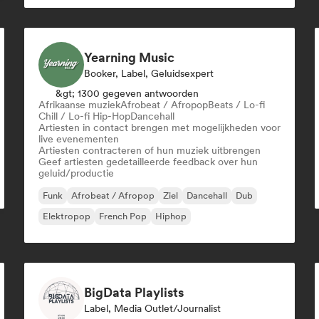
Yearning Music
Booker, Label, Geluidsexpert
&gt; 1300 gegeven antwoorden
Afrikaanse muziek
Afrobeat / Afropop
Beats / Lo-fi
Chill / Lo-fi Hip-Hop
Dancehall
Artiesten in contact brengen met mogelijkheden voor
live evenementen
Artiesten contracteren of hun muziek uitbrengen
Geef artiesten gedetailleerde feedback over hun
geluid/productie
Funk
Afrobeat / Afropop
Ziel
Dancehall
Dub
Elektropop
French Pop
Hiphop
BigData Playlists
Label, Media Outlet/Journalist