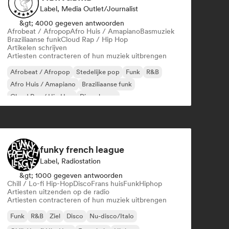
Label, Media Outlet/Journalist
&gt; 4000 gegeven antwoorden
Afrobeat / Afropop
Afro Huis / Amapiano
Basmuziek
Braziliaanse funk
Cloud Rap / Hip Hop
Artikelen schrijven
Artiesten contracteren of hun muziek uitbrengen
Afrobeat / Afropop
Stedelijke pop
Funk
R&B
Afro Huis / Amapiano
Braziliaanse funk
Cloud Rap / Hip Hop
Diepe house
funky french league
Label, Radiostation
&gt; 1000 gegeven antwoorden
Chill / Lo-fi Hip-Hop
Disco
Frans huis
Funk
Hiphop
Artiesten uitzenden op de radio
Artiesten contracteren of hun muziek uitbrengen
Funk
R&B
Ziel
Disco
Nu-disco/Italo