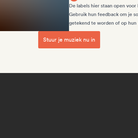
De labels hier staan open voor
Gebruik hun feedback om je so
getekend te worden of op hun 
Stuur je muziek nu in