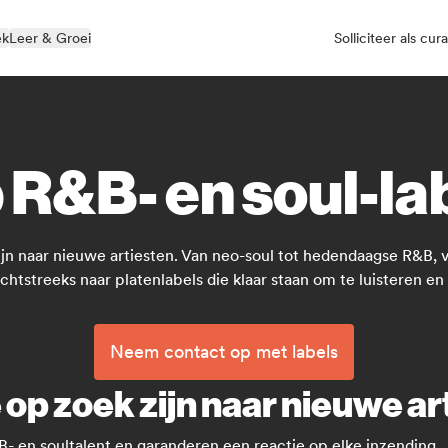
ek
Leer & Groei
Solliciteer als cur
 R&B- en soul-la
jn naar nieuwe artiesten. Van neo-soul tot hedendaagse R&B, van
tstreeks naar platenlabels die klaar staan om te luisteren en
Neem contact op met labels
 op zoek zijn naar nieuwe ar
B- en soultalent en garanderen een reactie op elke inzending.