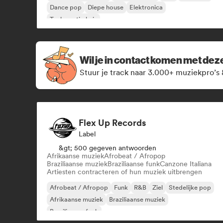
Dance pop
Diepe house
Elektronica
Toekomstig huis
Wil je in contact komen met de
Stuur je track naar 3.000+ muziekpro’s 
Flex Up Records
Label
&gt; 500 gegeven antwoorden
Afrikaanse muziek
Afrobeat / Afropop
Braziliaanse muziek
Braziliaanse funk
Canzone Italiana
Artiesten contracteren of hun muziek uitbrengen
Afrobeat / Afropop
Funk
R&B
Ziel
Stedelijke pop
Afrikaanse muziek
Braziliaanse muziek
Braziliaanse funk