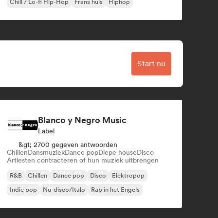
Chill / Lo-fi Hip-Hop
Frans huis
Hiphop
Start nu
Blanco y Negro Music
Label
&gt; 2700 gegeven antwoorden
Chillen
Dansmuziek
Dance pop
Diepe house
Disco
Artiesten contracteren of hun muziek uitbrengen
R&B
Chillen
Dance pop
Disco
Elektropop
Indie pop
Nu-disco/Italo
Rap in het Engels