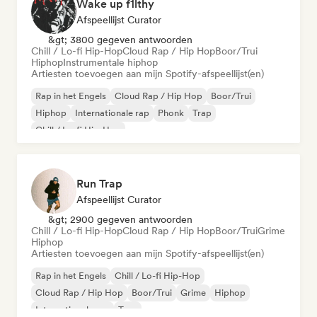
Wake up f1lthy
Afspeellijst Curator
&gt; 3800 gegeven antwoorden
Chill / Lo-fi Hip-Hop
Cloud Rap / Hip Hop
Boor/Trui
Hiphop
Instrumentale hiphop
Artiesten toevoegen aan mijn Spotify-afspeellijst(en)
Rap in het Engels
Cloud Rap / Hip Hop
Boor/Trui
Hiphop
Internationale rap
Phonk
Trap
Chill / Lo-fi Hip-Hop
Run Trap
Afspeellijst Curator
&gt; 2900 gegeven antwoorden
Chill / Lo-fi Hip-Hop
Cloud Rap / Hip Hop
Boor/Trui
Grime
Hiphop
Artiesten toevoegen aan mijn Spotify-afspeellijst(en)
Rap in het Engels
Chill / Lo-fi Hip-Hop
Cloud Rap / Hip Hop
Boor/Trui
Grime
Hiphop
Internationale rap
Trap