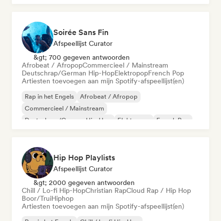
Soirée Sans Fin
Afspeellijst Curator
&gt; 700 gegeven antwoorden
Afrobeat / Afropop
Commercieel / Mainstream
Deutschrap/German Hip-Hop
Elektropop
French Pop
Artiesten toevoegen aan mijn Spotify-afspeellijst(en)
Rap in het Engels
Afrobeat / Afropop
Commercieel / Mainstream
Deutschrap/German Hip-Hop
Elektropop
French Pop
Hiphop
Internationale pop
Hip Hop Playlists
Afspeellijst Curator
&gt; 2000 gegeven antwoorden
Chill / Lo-fi Hip-Hop
Christian Rap
Cloud Rap / Hip Hop
Boor/Trui
Hiphop
Artiesten toevoegen aan mijn Spotify-afspeellijst(en)