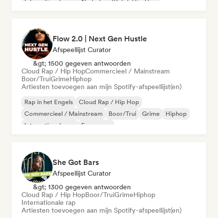
Internationale rap
Nederhop/Dutch Hip-Hop
Flow 2.0 | Next Gen Hustle
Afspeellijst Curator
&gt; 1500 gegeven antwoorden
Cloud Rap / Hip Hop
Commercieel / Mainstream
Boor/Trui
Grime
Hiphop
Artiesten toevoegen aan mijn Spotify-afspeellijst(en)
Rap in het Engels
Cloud Rap / Hip Hop
Commercieel / Mainstream
Boor/Trui
Grime
Hiphop
Internationale rap
Franse rap
She Got Bars
Afspeellijst Curator
&gt; 1300 gegeven antwoorden
Cloud Rap / Hip Hop
Boor/Trui
Grime
Hiphop
Internationale rap
Artiesten toevoegen aan mijn Spotify-afspeellijst(en)