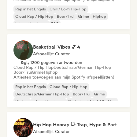
Rap in het Engels
Chill / Lo-fi Hip-Hop
Cloud Rap / Hip Hop
Boor/Trui
Grime
Hiphop
Internationale rap
R&B
Basketball Vibes 🏀🔥
Afspeellijst Curator
&gt; 1200 gegeven antwoorden
Cloud Rap / Hip Hop
Deutschrap/German Hip-Hop
Boor/Trui
Grime
Hiphop
Artiesten toevoegen aan mijn Spotify-afspeellijst(en)
Rap in het Engels
Cloud Rap / Hip Hop
Deutschrap/German Hip-Hop
Boor/Trui
Grime
Hiphop
Internationale rap
Nederhop/Dutch Hip-Hop
Hip Hop Hooray 💥 Trap, Hype & Party Rap Bangers
Afspeellijst Curator