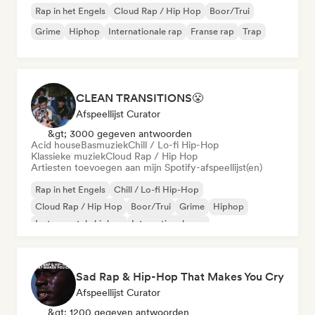
Rap in het Engels
Cloud Rap / Hip Hop
Boor/Trui
Grime
Hiphop
Internationale rap
Franse rap
Trap
CLEAN TRANSITIONS😤
Afspeellijst Curator
&gt; 3000 gegeven antwoorden
Acid house
Basmuziek
Chill / Lo-fi Hip-Hop
Klassieke muziek
Cloud Rap / Hip Hop
Artiesten toevoegen aan mijn Spotify-afspeellijst(en)
Rap in het Engels
Chill / Lo-fi Hip-Hop
Cloud Rap / Hip Hop
Boor/Trui
Grime
Hiphop
Instrumentale hiphop
Internationale rap
Sad Rap & Hip-Hop That Makes You Cry
Afspeellijst Curator
&gt; 1200 gegeven antwoorden