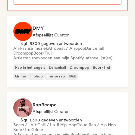
DMY
Afspeellijst Curator
&gt; 9300 gegeven antwoorden
Afrikaanse muziek
Afrobeat / Afropop
Dancehall
Droompop
Boor/Trui
Artiesten toevoegen aan mijn Spotify-afspeellijst(en)
Rap in het Engels
Dancehall
Droompop
Boor/Trui
Grime
Hiphop
Franse rap
R&B
RapRecipe
Afspeellijst Curator
&gt; 6300 gegeven antwoorden
Beats / Lo-fi
Chill / Lo-fi Hip-Hop
Cloud Rap / Hip Hop
Boor/Trui
Grime
Artiesten toevoegen aan mijn Spotify-afspeellijst(en)