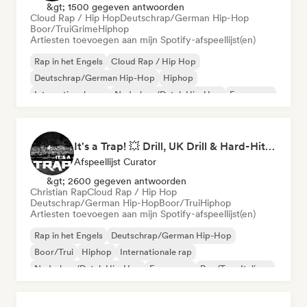
&gt; 1500 gegeven antwoorden
Cloud Rap / Hip Hop
Deutschrap/German Hip-Hop
Boor/Trui
Grime
Hiphop
Artiesten toevoegen aan mijn Spotify-afspeellijst(en)
Rap in het Engels
Cloud Rap / Hip Hop
Deutschrap/German Hip-Hop
Hiphop
Internationale rap
Nederhop/Dutch Hip-Hop
Franse rap
Rap/Trap Italiano
It's a Trap! 💥 Drill, UK Drill & Hard-Hitting Trap
Afspeellijst Curator
&gt; 2600 gegeven antwoorden
Christian Rap
Cloud Rap / Hip Hop
Deutschrap/German Hip-Hop
Boor/Trui
Hiphop
Artiesten toevoegen aan mijn Spotify-afspeellijst(en)
Rap in het Engels
Deutschrap/German Hip-Hop
Boor/Trui
Hiphop
Internationale rap
Nederhop/Dutch Hip-Hop
Franse rap
Rap/Trap Italiano