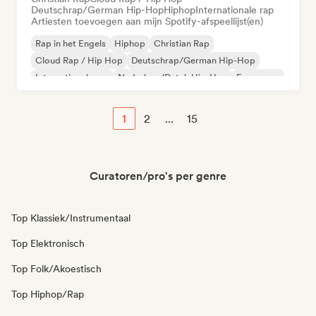
Deutschrap/German Hip-Hop
Hiphop
Internationale rap
Artiesten toevoegen aan mijn Spotify-afspeellijst(en)
Rap in het Engels
Hiphop
Christian Rap
Cloud Rap / Hip Hop
Deutschrap/German Hip-Hop
Internationale rap
Nederhop/Dutch Hip-Hop
Franse rap
1
2
...
15
Curatoren/pro's per genre
Top Klassiek/Instrumentaal
Top Elektronisch
Top Folk/Akoestisch
Top Hiphop/Rap