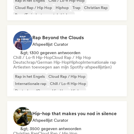
Rap in het Engels
Chill / Lo-fi Hip-Hop
Cloud Rap / Hip Hop
Hiphop
Trap
Christian Rap
Boor/Trui
Instrumentale hiphop
Rap Beyond the Clouds
Afspeellijst Curator
&gt; 1300 gegeven antwoorden
Chill / Lo-fi Hip-Hop
Cloud Rap / Hip Hop
Deutschrap/German Hip-Hop
Hiphop
Internationale rap
Artiesten toevoegen aan mijn Spotify-afspeellijst(en)
Rap in het Engels
Cloud Rap / Hip Hop
Internationale rap
Chill / Lo-fi Hip-Hop
Deutschrap/German Hip-Hop
Hiphop
Nederhop/Dutch Hip-Hop
Franse rap
Hip-hop that makes you nod in silence
Afspeellijst Curator
&gt; 3500 gegeven antwoorden
Christian Rap
Cloud Rap / Hip Hop