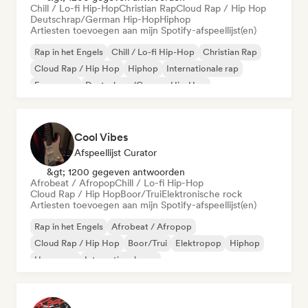
Chill / Lo-fi Hip-Hop
Christian Rap
Cloud Rap / Hip Hop
Deutschrap/German Hip-Hop
Hiphop
Artiesten toevoegen aan mijn Spotify-afspeellijst(en)
Rap in het Engels
Chill / Lo-fi Hip-Hop
Christian Rap
Cloud Rap / Hip Hop
Hiphop
Internationale rap
Franse rap
Deutschrap/German Hip-Hop
Cool Vibes
Afspeellijst Curator
&gt; 1200 gegeven antwoorden
Afrobeat / Afropop
Chill / Lo-fi Hip-Hop
Cloud Rap / Hip Hop
Boor/Trui
Elektronische rock
Artiesten toevoegen aan mijn Spotify-afspeellijst(en)
Rap in het Engels
Afrobeat / Afropop
Cloud Rap / Hip Hop
Boor/Trui
Elektropop
Hiphop
Hyperpop
Internationale rap