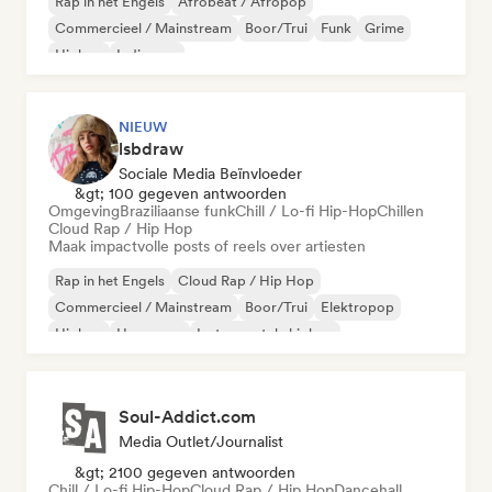
Rap in het Engels
Afrobeat / Afropop
Commercieel / Mainstream
Boor/Trui
Funk
Grime
Hiphop
Indie pop
NIEUW
lsbdraw
Sociale Media Beïnvloeder
&gt; 100 gegeven antwoorden
Omgeving
Braziliaanse funk
Chill / Lo-fi Hip-Hop
Chillen
Cloud Rap / Hip Hop
Maak impactvolle posts of reels over artiesten
Rap in het Engels
Cloud Rap / Hip Hop
Commercieel / Mainstream
Boor/Trui
Elektropop
Hiphop
Hyperpop
Instrumentale hiphop
Soul-Addict.com
Media Outlet/Journalist
&gt; 2100 gegeven antwoorden
Chill / Lo-fi Hip-Hop
Cloud Rap / Hip Hop
Dancehall