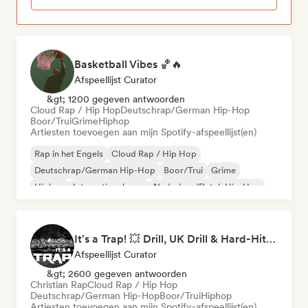
Basketball Vibes 🏀🔥
Afspeellijst Curator
&gt; 1200 gegeven antwoorden
Cloud Rap / Hip Hop
Deutschrap/German Hip-Hop
Boor/Trui
Grime
Hiphop
Artiesten toevoegen aan mijn Spotify-afspeellijst(en)
Rap in het Engels
Cloud Rap / Hip Hop
Deutschrap/German Hip-Hop
Boor/Trui
Grime
Hiphop
Internationale rap
Nederhop/Dutch Hip-Hop
It's a Trap! 💥 Drill, UK Drill & Hard-Hitting Trap
Afspeellijst Curator
&gt; 2600 gegeven antwoorden
Christian Rap
Cloud Rap / Hip Hop
Deutschrap/German Hip-Hop
Boor/Trui
Hiphop
Artiesten toevoegen aan mijn Spotify-afspeellijst(en)