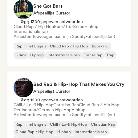
She Got Bars
Afspeellijst Curator
&gt; 1300 gegeven antwoorden
Cloud Rap / Hip Hop
Boor/Trui
Grime
Hiphop
Internationale rap
Artiesten toevoegen aan mijn Spotify-afspeellijst(en)
Rap in het Engels
Cloud Rap / Hip Hop
Boor/Trui
Grime
Hiphop
Internationale rap
Franse rap
Trap
Sad Rap & Hip-Hop That Makes You Cry
Afspeellijst Curator
&gt; 1200 gegeven antwoorden
Chill / Lo-fi Hip-Hop
Christian Rap
Cloud Rap / Hip Hop
Deutschrap/German Hip-Hop
Hiphop
Artiesten toevoegen aan mijn Spotify-afspeellijst(en)
Rap in het Engels
Chill / Lo-fi Hip-Hop
Christian Rap
Cloud Rap / Hip Hop
Hiphop
Internationale rap