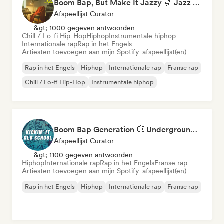
Boom Bap, But Make It Jazzy 🎷 Jazz Rap, Underground & Conscious Hip-Hop
Afspeellijst Curator
&gt; 1000 gegeven antwoorden
Chill / Lo-fi Hip-Hop
Hiphop
Instrumentale hiphop
Internationale rap
Rap in het Engels
Artiesten toevoegen aan mijn Spotify-afspeellijst(en)
Rap in het Engels
Hiphop
Internationale rap
Franse rap
Chill / Lo-fi Hip-Hop
Instrumentale hiphop
Boom Bap Generation 💥 Underground Hip-Hop, East Coast & Jazz Rap
Afspeellijst Curator
&gt; 1100 gegeven antwoorden
Hiphop
Internationale rap
Rap in het Engels
Franse rap
Artiesten toevoegen aan mijn Spotify-afspeellijst(en)
Rap in het Engels
Hiphop
Internationale rap
Franse rap