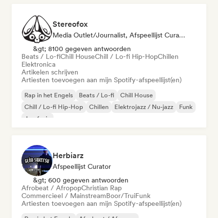
Stereofox
Media Outlet/Journalist, Afspeellijst Curator
&gt; 8100 gegeven antwoorden
Beats / Lo-fi
Chill House
Chill / Lo-fi Hip-Hop
Chillen
Elektronica
Artikelen schrijven
Artiesten toevoegen aan mijn Spotify-afspeellijst(en)
Rap in het Engels
Beats / Lo-fi
Chill House
Chill / Lo-fi Hip-Hop
Chillen
Elektrojazz / Nu-jazz
Funk
Jazzfusie
Herbiarz
Afspeellijst Curator
&gt; 600 gegeven antwoorden
Afrobeat / Afropop
Christian Rap
Commercieel / Mainstream
Boor/Trui
Funk
Artiesten toevoegen aan mijn Spotify-afspeellijst(en)