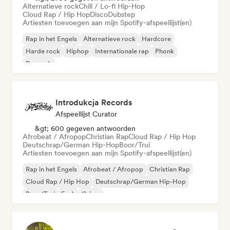
Alternatieve rock
Chill / Lo-fi Hip-Hop
Cloud Rap / Hip Hop
Disco
Dubstep
Artiesten toevoegen aan mijn Spotify-afspeellijst(en)
Rap in het Engels
Alternatieve rock
Hardcore
Harde rock
Hiphop
Internationale rap
Phonk
Poprock
Introdukcja Records
Afspeellijst Curator
&gt; 600 gegeven antwoorden
Afrobeat / Afropop
Christian Rap
Cloud Rap / Hip Hop
Deutschrap/German Hip-Hop
Boor/Trui
Artiesten toevoegen aan mijn Spotify-afspeellijst(en)
Rap in het Engels
Afrobeat / Afropop
Christian Rap
Cloud Rap / Hip Hop
Deutschrap/German Hip-Hop
Boor/Trui
Funk
Grime