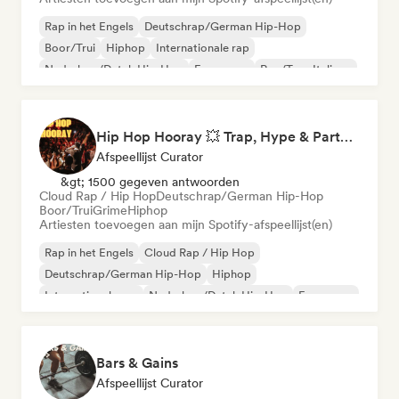
Rap in het Engels
Deutschrap/German Hip-Hop
Boor/Trui
Hiphop
Internationale rap
Nederhop/Dutch Hip-Hop
Franse rap
Rap/Trap Italiano
Hip Hop Hooray 💥 Trap, Hype & Party Rap Bangers
Afspeellijst Curator
&gt; 1500 gegeven antwoorden
Cloud Rap / Hip Hop
Deutschrap/German Hip-Hop
Boor/Trui
Grime
Hiphop
Artiesten toevoegen aan mijn Spotify-afspeellijst(en)
Rap in het Engels
Cloud Rap / Hip Hop
Deutschrap/German Hip-Hop
Hiphop
Internationale rap
Nederhop/Dutch Hip-Hop
Franse rap
Rap/Trap Italiano
Bars & Gains
Afspeellijst Curator