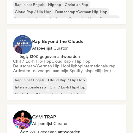
Rap in het Engels
Hiphop
Christian Rap
Cloud Rap / Hip Hop
Deutschrap/German Hip-Hop
Internationale rap
Nederhop/Dutch Hip-Hop
Franse rap
Rap Beyond the Clouds
Afspeellijst Curator
&gt; 1300 gegeven antwoorden
Chill / Lo-fi Hip-Hop
Cloud Rap / Hip Hop
Deutschrap/German Hip-Hop
Hiphop
Internationale rap
Artiesten toevoegen aan mijn Spotify-afspeellijst(en)
Rap in het Engels
Cloud Rap / Hip Hop
Internationale rap
Chill / Lo-fi Hip-Hop
Deutschrap/German Hip-Hop
Hiphop
Nederhop/Dutch Hip-Hop
Franse rap
GYM TRAP
Afspeellijst Curator
&gt; 2700 gegeven antwoorden