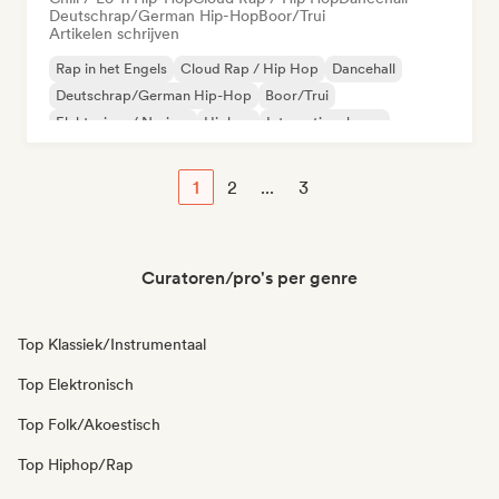
Deutschrap/German Hip-Hop
Boor/Trui
Artikelen schrijven
Rap in het Engels
Cloud Rap / Hip Hop
Dancehall
Deutschrap/German Hip-Hop
Boor/Trui
Elektrojazz / Nu-jazz
Hiphop
Internationale rap
1
2
...
3
Curatoren/pro's per genre
Top Klassiek/Instrumentaal
Top Elektronisch
Top Folk/Akoestisch
Top Hiphop/Rap