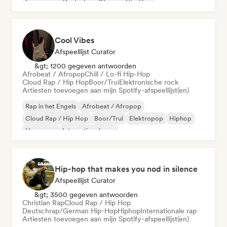
Franse rap
Deutschrap/German Hip-Hop
Cool Vibes
Afspeellijst Curator
&gt; 1200 gegeven antwoorden
Afrobeat / Afropop
Chill / Lo-fi Hip-Hop
Cloud Rap / Hip Hop
Boor/Trui
Elektronische rock
Artiesten toevoegen aan mijn Spotify-afspeellijst(en)
Rap in het Engels
Afrobeat / Afropop
Cloud Rap / Hip Hop
Boor/Trui
Elektropop
Hiphop
Hyperpop
Internationale rap
Hip-hop that makes you nod in silence
Afspeellijst Curator
&gt; 3500 gegeven antwoorden
Christian Rap
Cloud Rap / Hip Hop
Deutschrap/German Hip-Hop
Hiphop
Internationale rap
Artiesten toevoegen aan mijn Spotify-afspeellijst(en)