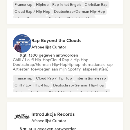
Franse rap
Hiphop
Rap in het Engels
Christian Rap
Cloud Rap / Hip Hop
Deutschrap/German Hip-Hop
Internationale rap
Nederhop/Dutch Hip-Hop
Rap Beyond the Clouds
Afspeellijst Curator
&gt; 1300 gegeven antwoorden
Chill / Lo-fi Hip-Hop
Cloud Rap / Hip Hop
Deutschrap/German Hip-Hop
Hiphop
Internationale rap
Artiesten toevoegen aan mijn Spotify-afspeellijst(en)
Franse rap
Cloud Rap / Hip Hop
Internationale rap
Chill / Lo-fi Hip-Hop
Deutschrap/German Hip-Hop
Hiphop
Nederhop/Dutch Hip-Hop
Rap in het Engels
Introdukcja Records
Afspeellijst Curator
&gt; 600 gegeven antwoorden