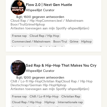
Flow 2.0 | Next Gen Hustle
Afspeellijst Curator
&gt; 1500 gegeven antwoorden
Cloud Rap / Hip Hop
Commercieel / Mainstream
Boor/Trui
Grime
Hiphop
Artiesten toevoegen aan mijn Spotify-afspeellijst(en)
Franse rap
Cloud Rap / Hip Hop
Commercieel / Mainstream
Boor/Trui
Grime
Hiphop
Internationale rap
Rap in het Engels
Sad Rap & Hip-Hop That Makes You Cry
Afspeellijst Curator
&gt; 1200 gegeven antwoorden
Chill / Lo-fi Hip-Hop
Christian Rap
Cloud Rap / Hip Hop
Deutschrap/German Hip-Hop
Hiphop
Artiesten toevoegen aan mijn Spotify-afspeellijst(en)
Franse rap
Chill / Lo-fi Hip-Hop
Christian Rap
Cloud Rap / Hip Hop
Hiphop
Internationale rap