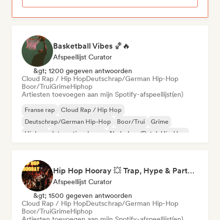
Basketball Vibes 🏀🔥
Afspeellijst Curator
&gt; 1200 gegeven antwoorden
Cloud Rap / Hip Hop
Deutschrap/German Hip-Hop
Boor/Trui
Grime
Hiphop
Artiesten toevoegen aan mijn Spotify-afspeellijst(en)
Franse rap
Cloud Rap / Hip Hop
Deutschrap/German Hip-Hop
Boor/Trui
Grime
Hiphop
Internationale rap
Nederhop/Dutch Hip-Hop
Hip Hop Hooray 💥 Trap, Hype & Party Rap Bangers
Afspeellijst Curator
&gt; 1500 gegeven antwoorden
Cloud Rap / Hip Hop
Deutschrap/German Hip-Hop
Boor/Trui
Grime
Hiphop
Artiesten toevoegen aan mijn Spotify-afspeellijst(en)