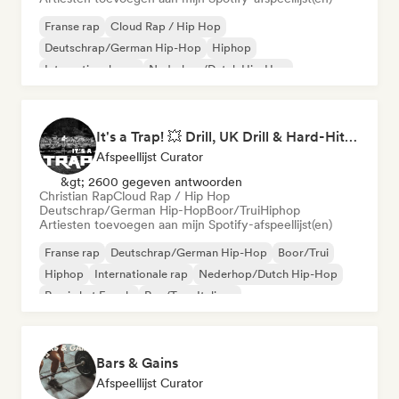
Franse rap
Cloud Rap / Hip Hop
Deutschrap/German Hip-Hop
Hiphop
Internationale rap
Nederhop/Dutch Hip-Hop
Rap in het Engels
Rap/Trap Italiano
It's a Trap! 💥 Drill, UK Drill & Hard-Hitting Trap
Afspeellijst Curator
&gt; 2600 gegeven antwoorden
Christian Rap
Cloud Rap / Hip Hop
Deutschrap/German Hip-Hop
Boor/Trui
Hiphop
Artiesten toevoegen aan mijn Spotify-afspeellijst(en)
Franse rap
Deutschrap/German Hip-Hop
Boor/Trui
Hiphop
Internationale rap
Nederhop/Dutch Hip-Hop
Rap in het Engels
Rap/Trap Italiano
Bars & Gains
Afspeellijst Curator