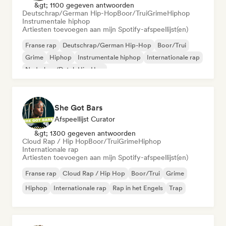
&gt; 1100 gegeven antwoorden
Deutschrap/German Hip-Hop
Boor/Trui
Grime
Hiphop
Instrumentale hiphop
Artiesten toevoegen aan mijn Spotify-afspeellijst(en)
Franse rap
Deutschrap/German Hip-Hop
Boor/Trui
Grime
Hiphop
Instrumentale hiphop
Internationale rap
Nederhop/Dutch Hip-Hop
She Got Bars
Afspeellijst Curator
&gt; 1300 gegeven antwoorden
Cloud Rap / Hip Hop
Boor/Trui
Grime
Hiphop
Internationale rap
Artiesten toevoegen aan mijn Spotify-afspeellijst(en)
Franse rap
Cloud Rap / Hip Hop
Boor/Trui
Grime
Hiphop
Internationale rap
Rap in het Engels
Trap