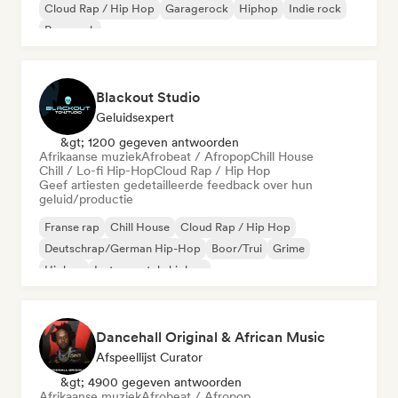
Cloud Rap / Hip Hop
Garagerock
Hiphop
Indie rock
Pop-punk
Blackout Studio
Geluidsexpert
&gt; 1200 gegeven antwoorden
Afrikaanse muziek
Afrobeat / Afropop
Chill House
Chill / Lo-fi Hip-Hop
Cloud Rap / Hip Hop
Geef artiesten gedetailleerde feedback over hun
geluid/productie
Franse rap
Chill House
Cloud Rap / Hip Hop
Deutschrap/German Hip-Hop
Boor/Trui
Grime
Hiphop
Instrumentale hiphop
Dancehall Original & African Music
Afspeellijst Curator
&gt; 4900 gegeven antwoorden
Afrikaanse muziek
Afrobeat / Afropop