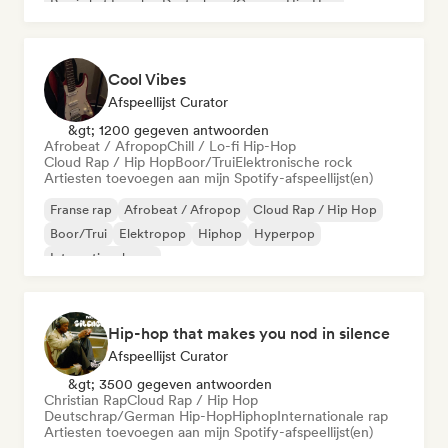
Rap in het Engels
Deutschrap/German Hip-Hop
Cool Vibes
Afspeellijst Curator
&gt; 1200 gegeven antwoorden
Afrobeat / Afropop
Chill / Lo-fi Hip-Hop
Cloud Rap / Hip Hop
Boor/Trui
Elektronische rock
Artiesten toevoegen aan mijn Spotify-afspeellijst(en)
Franse rap
Afrobeat / Afropop
Cloud Rap / Hip Hop
Boor/Trui
Elektropop
Hiphop
Hyperpop
Internationale rap
Hip-hop that makes you nod in silence
Afspeellijst Curator
&gt; 3500 gegeven antwoorden
Christian Rap
Cloud Rap / Hip Hop
Deutschrap/German Hip-Hop
Hiphop
Internationale rap
Artiesten toevoegen aan mijn Spotify-afspeellijst(en)