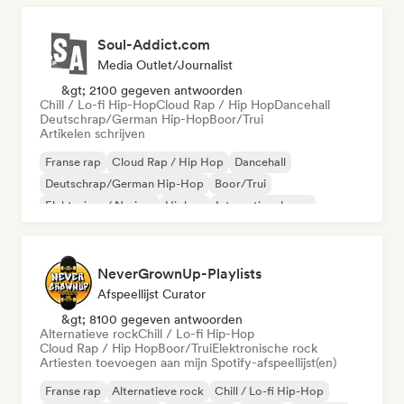
Soul-Addict.com
Media Outlet/Journalist
&gt; 2100 gegeven antwoorden
Chill / Lo-fi Hip-Hop
Cloud Rap / Hip Hop
Dancehall
Deutschrap/German Hip-Hop
Boor/Trui
Artikelen schrijven
Franse rap
Cloud Rap / Hip Hop
Dancehall
Deutschrap/German Hip-Hop
Boor/Trui
Elektrojazz / Nu-jazz
Hiphop
Internationale rap
NeverGrownUp-Playlists
Afspeellijst Curator
&gt; 8100 gegeven antwoorden
Alternatieve rock
Chill / Lo-fi Hip-Hop
Cloud Rap / Hip Hop
Boor/Trui
Elektronische rock
Artiesten toevoegen aan mijn Spotify-afspeellijst(en)
Franse rap
Alternatieve rock
Chill / Lo-fi Hip-Hop