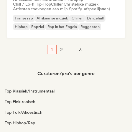
Chill / Lo-fi Hip-Hop
Chillen
Christelijke muziek
Artiesten toevoegen aan mijn Spotify-afspeellijst(en)
Franse rap
Afrikaanse muziek
Chillen
Dancehall
Hiphop
Popziel
Rap in het Engels
Reggaeton
1
2
...
3
Curatoren/pro's per genre
Top Klassiek/Instrumentaal
Top Elektronisch
Top Folk/Akoestisch
Top Hiphop/Rap