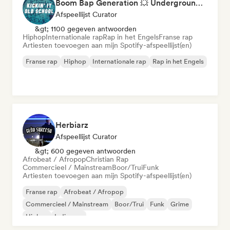
Boom Bap Generation 💥 Underground Hip-Hop, East Coast & Jazz Rap
Afspeellijst Curator
&gt; 1100 gegeven antwoorden
Hiphop
Internationale rap
Rap in het Engels
Franse rap
Artiesten toevoegen aan mijn Spotify-afspeellijst(en)
Franse rap
Hiphop
Internationale rap
Rap in het Engels
Herbiarz
Afspeellijst Curator
&gt; 600 gegeven antwoorden
Afrobeat / Afropop
Christian Rap
Commercieel / Mainstream
Boor/Trui
Funk
Artiesten toevoegen aan mijn Spotify-afspeellijst(en)
Franse rap
Afrobeat / Afropop
Commercieel / Mainstream
Boor/Trui
Funk
Grime
Hiphop
Indie pop