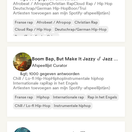
Afrobeat / Afropop
Christian Rap
Cloud Rap / Hip Hop
Deutschrap/German Hip-Hop
Boor/Trui
Artiesten toevoegen aan mijn Spotify-afspeellijst(en)
Franse rap
Afrobeat / Afropop
Christian Rap
Cloud Rap / Hip Hop
Deutschrap/German Hip-Hop
Boor/Trui
Funk
Grime
Boom Bap, But Make It Jazzy 🎷 Jazz Rap, Underground & Conscious Hip-Hop
Afspeellijst Curator
&gt; 1000 gegeven antwoorden
Chill / Lo-fi Hip-Hop
Hiphop
Instrumentale hiphop
Internationale rap
Rap in het Engels
Artiesten toevoegen aan mijn Spotify-afspeellijst(en)
Franse rap
Hiphop
Internationale rap
Rap in het Engels
Chill / Lo-fi Hip-Hop
Instrumentale hiphop