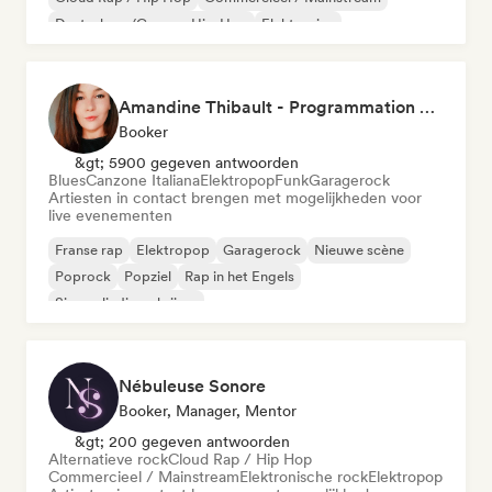
Deutschrap/German Hip-Hop
Elektronica
Experimentele jazz
Amandine Thibault - Programmation Concerts SMAC IDF, Booking, Management
Booker
&gt; 5900 gegeven antwoorden
Blues
Canzone Italiana
Elektropop
Funk
Garagerock
Artiesten in contact brengen met mogelijkheden voor
live evenementen
Franse rap
Elektropop
Garagerock
Nieuwe scène
Poprock
Popziel
Rap in het Engels
Singer-liedjesschrijver
Nébuleuse Sonore
Booker, Manager, Mentor
&gt; 200 gegeven antwoorden
Alternatieve rock
Cloud Rap / Hip Hop
Commercieel / Mainstream
Elektronische rock
Elektropop