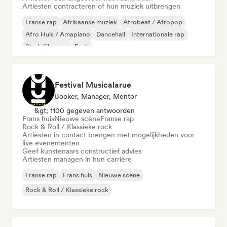
Artiesten contracteren of hun muziek uitbrengen
Franse rap
Afrikaanse muziek
Afrobeat / Afropop
Afro Huis / Amapiano
Dancehall
Internationale rap
Stedelijke pop
Funk
Festival Musicalarue
Booker, Manager, Mentor
&gt; 1100 gegeven antwoorden
Frans huis
Nieuwe scène
Franse rap
Rock & Roll / Klassieke rock
Artiesten in contact brengen met mogelijkheden voor
live evenementen
Geef kunstenaars constructief advies
Artiesten managen in hun carrière
Franse rap
Frans huis
Nieuwe scène
Rock & Roll / Klassieke rock