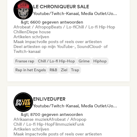
LE CHRONIQUEUR SALE
Youtube/Twitch-Kanaal, Media Outlet/Journalist, Sociale Media Beïnvloeder
&gt; 6600 gegeven antwoorden
Afrobeat / Afropop
Beats / Lo-fi
Chill / Lo-fi Hip-Hop
Chillen
Diepe house
Artikelen schrijven
Maak impactvolle posts of reels over artiesten
Deel artiesten op mijn YouTube-, SoundCloud- of
Twitch-kanaal
Franse rap
Chill / Lo-fi Hip-Hop
Grime
Hiphop
Rap in het Engels
R&B
Ziel
Trap
ENLIVEDUFER
Youtube/Twitch-Kanaal, Media Outlet/Journalist, Sociale Media Beïnvloeder
&gt; 8700 gegeven antwoorden
Afrikaanse muziek
Afrobeat / Afropop
Chill / Lo-fi Hip-Hop
Filmmuziek
Funk
Artikelen schrijven
Maak impactvolle posts of reels over artiesten