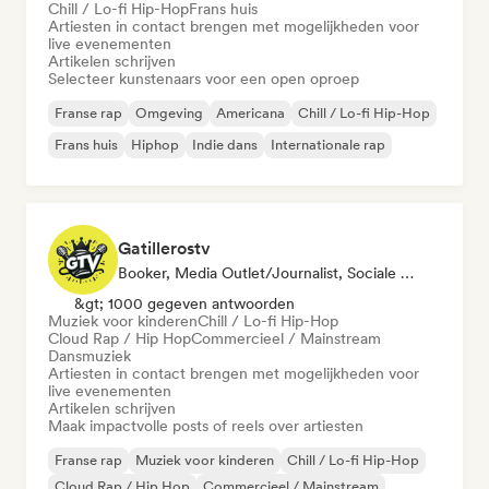
Chill / Lo-fi Hip-Hop
Frans huis
Artiesten in contact brengen met mogelijkheden voor
live evenementen
Artikelen schrijven
Selecteer kunstenaars voor een open oproep
Franse rap
Omgeving
Americana
Chill / Lo-fi Hip-Hop
Frans huis
Hiphop
Indie dans
Internationale rap
Gatillerostv
Booker, Media Outlet/Journalist, Sociale Media Beïnvloeder
&gt; 1000 gegeven antwoorden
Muziek voor kinderen
Chill / Lo-fi Hip-Hop
Cloud Rap / Hip Hop
Commercieel / Mainstream
Dansmuziek
Artiesten in contact brengen met mogelijkheden voor
live evenementen
Artikelen schrijven
Maak impactvolle posts of reels over artiesten
Franse rap
Muziek voor kinderen
Chill / Lo-fi Hip-Hop
Cloud Rap / Hip Hop
Commercieel / Mainstream