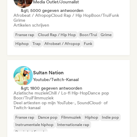
Media Outlet/Journalist
&gt; 5000 gegeven antwoorden
Afrobeat / Afropop
Cloud Rap / Hip Hop
Boor/Trui
Funk
Grime
Artikelen schrijven
Franse rap
Cloud Rap / Hip Hop
Boor/Trui
Grime
Hiphop
Trap
Afrobeat / Afropop
Funk
Sultan Nation
Youtube/Twitch-Kanaal
&gt; 1800 gegeven antwoorden
Aziatische muziek
Chill / Lo-fi Hip-Hop
Dance pop
Boor/Trui
Filmmuziek
Deel artiesten op mijn YouTube-, SoundCloud- of
Twitch-kanaal
Franse rap
Dance pop
Filmmuziek
Hiphop
Indie pop
Instrumentale hiphop
Internationale rap
Rap in het Engels