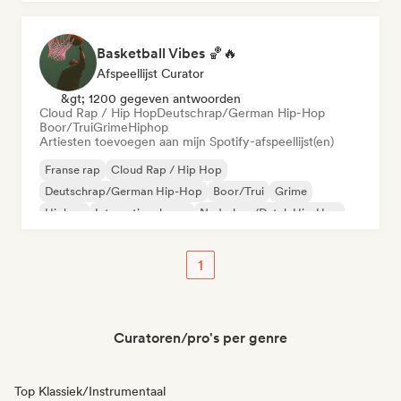
Basketball Vibes 🏀🔥
Afspeellijst Curator
&gt; 1200 gegeven antwoorden
Cloud Rap / Hip Hop
Deutschrap/German Hip-Hop
Boor/Trui
Grime
Hiphop
Artiesten toevoegen aan mijn Spotify-afspeellijst(en)
Franse rap
Cloud Rap / Hip Hop
Deutschrap/German Hip-Hop
Boor/Trui
Grime
Hiphop
Internationale rap
Nederhop/Dutch Hip-Hop
1
Curatoren/pro's per genre
Top Klassiek/Instrumentaal