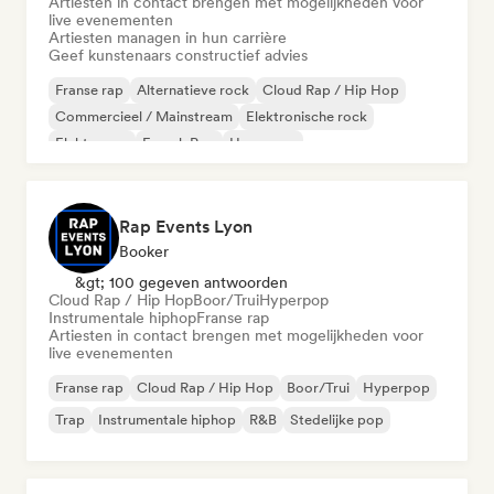
Artiesten in contact brengen met mogelijkheden voor
live evenementen
Artiesten managen in hun carrière
Geef kunstenaars constructief advies
Franse rap
Alternatieve rock
Cloud Rap / Hip Hop
Commercieel / Mainstream
Elektronische rock
Elektropop
French Pop
Hyperpop
Rap Events Lyon
Booker
&gt; 100 gegeven antwoorden
Cloud Rap / Hip Hop
Boor/Trui
Hyperpop
Instrumentale hiphop
Franse rap
Artiesten in contact brengen met mogelijkheden voor
live evenementen
Franse rap
Cloud Rap / Hip Hop
Boor/Trui
Hyperpop
Trap
Instrumentale hiphop
R&B
Stedelijke pop