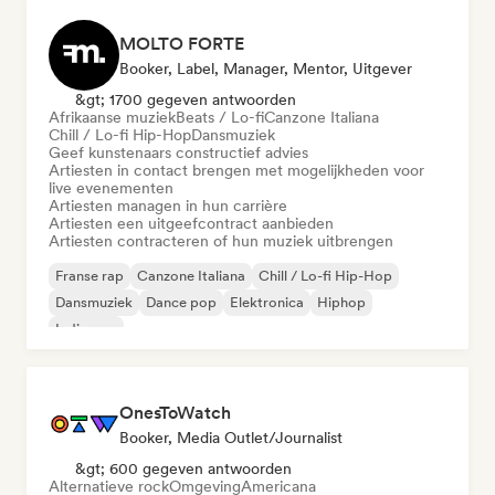
MOLTO FORTE
Booker, Label, Manager, Mentor, Uitgever
&gt; 1700 gegeven antwoorden
Afrikaanse muziek
Beats / Lo-fi
Canzone Italiana
Chill / Lo-fi Hip-Hop
Dansmuziek
Geef kunstenaars constructief advies
Artiesten in contact brengen met mogelijkheden voor
live evenementen
Artiesten managen in hun carrière
Artiesten een uitgeefcontract aanbieden
Artiesten contracteren of hun muziek uitbrengen
Franse rap
Canzone Italiana
Chill / Lo-fi Hip-Hop
Dansmuziek
Dance pop
Elektronica
Hiphop
Indie pop
OnesToWatch
Booker, Media Outlet/Journalist
&gt; 600 gegeven antwoorden
Alternatieve rock
Omgeving
Americana