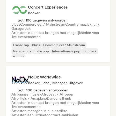
Concert Experiences
Booker
&gt; 100 gegeven antwoorden
Blues
Commercieel / Mainstream
Country muziek
Funk
Garagerock
Artiesten in contact brengen met mogelijkheden voor
live evenementen
Franse rap
Blues
Commercieel / Mainstream
Garagerock
Indie pop
Internationale pop
Poprock
Popziel
NoOx Worldwide
Booker, Label, Manager, Uitgever
&gt; 400 gegeven antwoorden
Afrikaanse muziek
Afrobeat / Afropop
Afro Huis / Amapiano
Dancehall
Funk
Artiesten in contact brengen met mogelijkheden voor
live evenementen
Artiesten managen in hun carrière
Artiesten een uitgeefcontract aanbieden