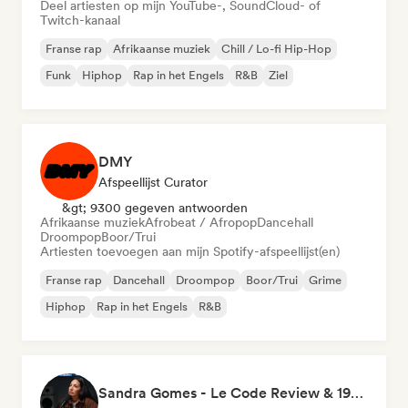
Deel artiesten op mijn YouTube-, SoundCloud- of
Twitch-kanaal
Franse rap
Afrikaanse muziek
Chill / Lo-fi Hip-Hop
Funk
Hiphop
Rap in het Engels
R&B
Ziel
DMY
Afspeellijst Curator
&gt; 9300 gegeven antwoorden
Afrikaanse muziek
Afrobeat / Afropop
Dancehall
Droompop
Boor/Trui
Artiesten toevoegen aan mijn Spotify-afspeellijst(en)
Franse rap
Dancehall
Droompop
Boor/Trui
Grime
Hiphop
Rap in het Engels
R&B
Sandra Gomes - Le Code Review & 1993initiales