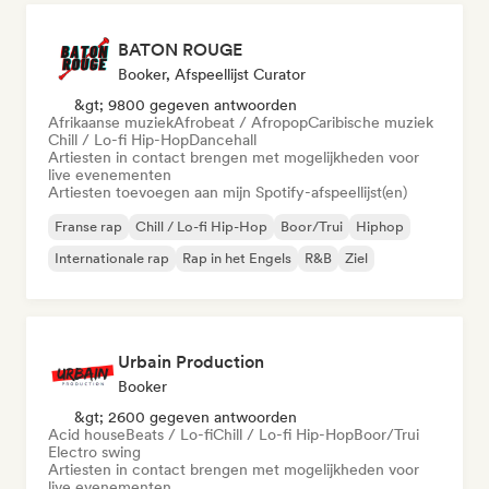
BATON ROUGE
Booker, Afspeellijst Curator
&gt; 9800 gegeven antwoorden
Afrikaanse muziek
Afrobeat / Afropop
Caribische muziek
Chill / Lo-fi Hip-Hop
Dancehall
Artiesten in contact brengen met mogelijkheden voor
live evenementen
Artiesten toevoegen aan mijn Spotify-afspeellijst(en)
Franse rap
Chill / Lo-fi Hip-Hop
Boor/Trui
Hiphop
Internationale rap
Rap in het Engels
R&B
Ziel
Urbain Production
Booker
&gt; 2600 gegeven antwoorden
Acid house
Beats / Lo-fi
Chill / Lo-fi Hip-Hop
Boor/Trui
Electro swing
Artiesten in contact brengen met mogelijkheden voor
live evenementen