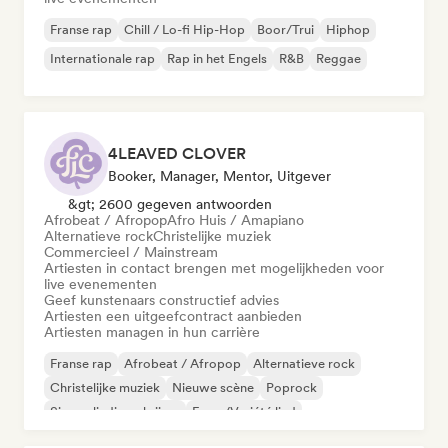
Franse rap
Chill / Lo-fi Hip-Hop
Boor/Trui
Hiphop
Internationale rap
Rap in het Engels
R&B
Reggae
4LEAVED CLOVER
Booker, Manager, Mentor, Uitgever
&gt; 2600 gegeven antwoorden
Afrobeat / Afropop
Afro Huis / Amapiano
Alternatieve rock
Christelijke muziek
Commercieel / Mainstream
Artiesten in contact brengen met mogelijkheden voor
live evenementen
Geef kunstenaars constructief advies
Artiesten een uitgeefcontract aanbieden
Artiesten managen in hun carrière
Franse rap
Afrobeat / Afropop
Alternatieve rock
Christelijke muziek
Nieuwe scène
Poprock
Singer-liedjesschrijver
Frans/Variété lied