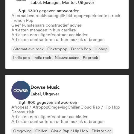
Label, Manager, Mentor, Uitgever
&gt; 9300 gegeven antwoorden
Alternatieve rock
Koudegolf
Elektropop
Experimentele rock
French Pop
Geef kunstenaars constructief advies
Artiesten managen in hun carrière
Artiesten een uitgeefcontract aanbieden
Artiesten contracteren of hun muziek uitbrengen
Alternatieve rock
Elektropop
French Pop
Hiphop
Indie pop
Indie rock
Nieuwe scène
Poprock
Dowse Music
Label, Uitgever
&gt; 900 gegeven antwoorden
Afrobeat / Afropop
Omgeving
Chillen
Cloud Rap / Hip Hop
Dansmuziek
Artiesten een uitgeefcontract aanbieden
Artiesten contracteren of hun muziek uitbrengen
Omgeving
Chillen
Cloud Rap / Hip Hop
Elektronica