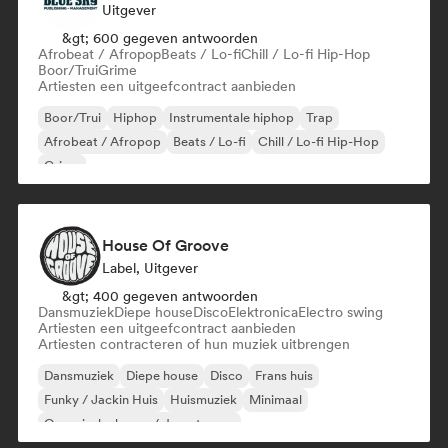
Uitgever
&gt; 600 gegeven antwoorden
Afrobeat / Afropop
Beats / Lo-fi
Chill / Lo-fi Hip-Hop
Boor/Trui
Grime
Artiesten een uitgeefcontract aanbieden
Boor/Trui
Hiphop
Instrumentale hiphop
Trap
Afrobeat / Afropop
Beats / Lo-fi
Chill / Lo-fi Hip-Hop
Grime
House Of Groove
Label, Uitgever
&gt; 400 gegeven antwoorden
Dansmuziek
Diepe house
Disco
Elektronica
Electro swing
Artiesten een uitgeefcontract aanbieden
Artiesten contracteren of hun muziek uitbrengen
Dansmuziek
Diepe house
Disco
Frans huis
Funky / Jackin Huis
Huismuziek
Minimaal
Organische house / downtempo