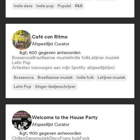
Indie dans
Indie pop
Popziel
R&B
Café con Ritmo
Afspeellijst Curator
&gt; 600 gegeven antwoorden
Bossanova
Braziliaanse muziek
Indie folk
Latijnse muziek
Latin Pop
Artiesten toevoegen aan mijn Spotify-afspeellijst(en)
Bossanova
Braziliaanse muziek
Indie folk
Latijnse muziek
Latin Pop
Singer-liedjesschrijver
Welcome to the House Party
Afspeellijst Curator
&gt; 1100 gegeven antwoorden
Chillen
Dansmuziek
Disco
Frans huis
Funk