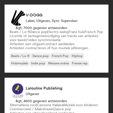
V-DOGG
Label, Uitgever, Sync Supervisor
&gt; 7000 gegeven antwoorden
Beats / Lo-fi
Dance pop
Electro swing
Frans huis
French Pop
Licentie of vertegenwoordiging van tracks van artiesten
voor beeld/video synchronisatie
Artiesten een uitgeefcontract aanbieden
Artiesten contracteren of hun muziek uitbrengen
Beats / Lo-fi
Dance pop
French Pop
Hiphop
Huismuziek
Indie pop
Nieuwe scène
Franse rap
Lalouline Publishing
Uitgever
&gt; 4600 gegeven antwoorden
Alternatieve rock
Canzone Italiana
Muziek voor kinderen
Commercieel / Mainstream
Dance pop