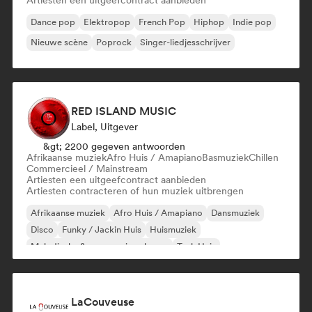
Artiesten een uitgeefcontract aanbieden
Dance pop
Elektropop
French Pop
Hiphop
Indie pop
Nieuwe scène
Poprock
Singer-liedjesschrijver
RED ISLAND MUSIC
Label, Uitgever
&gt; 2200 gegeven antwoorden
Afrikaanse muziek
Afro Huis / Amapiano
Basmuziek
Chillen
Commercieel / Mainstream
Artiesten een uitgeefcontract aanbieden
Artiesten contracteren of hun muziek uitbrengen
Afrikaanse muziek
Afro Huis / Amapiano
Dansmuziek
Disco
Funky / Jackin Huis
Huismuziek
Melodische & progressieve house
Tech Huis
LaCouveuse