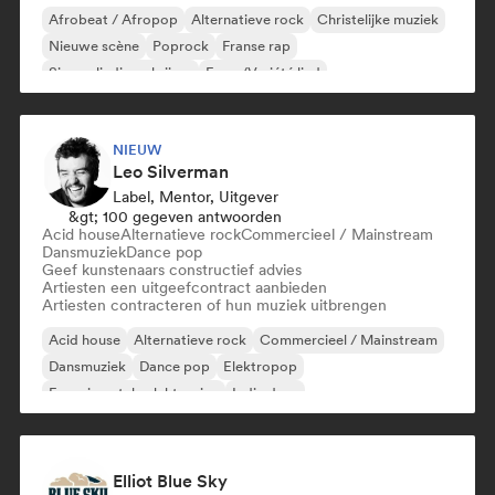
Afrobeat / Afropop
Alternatieve rock
Christelijke muziek
Nieuwe scène
Poprock
Franse rap
Singer-liedjesschrijver
Frans/Variété lied
NIEUW
Leo Silverman
Label, Mentor, Uitgever
&gt; 100 gegeven antwoorden
Acid house
Alternatieve rock
Commercieel / Mainstream
Dansmuziek
Dance pop
Geef kunstenaars constructief advies
Artiesten een uitgeefcontract aanbieden
Artiesten contracteren of hun muziek uitbrengen
Acid house
Alternatieve rock
Commercieel / Mainstream
Dansmuziek
Dance pop
Elektropop
Experimentele elektronica
Indie dans
Elliot Blue Sky