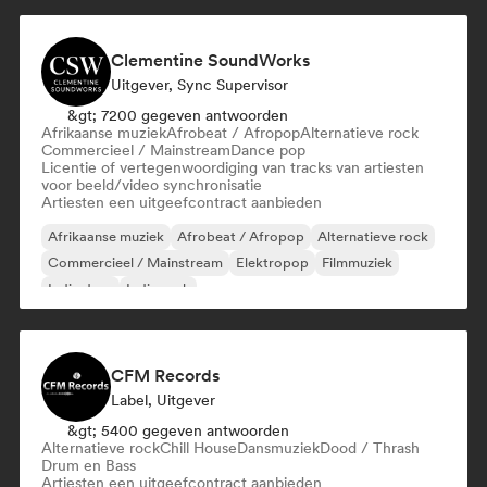
Clementine SoundWorks
Uitgever, Sync Supervisor
&gt; 7200 gegeven antwoorden
Afrikaanse muziek
Afrobeat / Afropop
Alternatieve rock
Commercieel / Mainstream
Dance pop
Licentie of vertegenwoordiging van tracks van artiesten
voor beeld/video synchronisatie
Artiesten een uitgeefcontract aanbieden
Afrikaanse muziek
Afrobeat / Afropop
Alternatieve rock
Commercieel / Mainstream
Elektropop
Filmmuziek
Indie dans
Indie rock
CFM Records
Label, Uitgever
&gt; 5400 gegeven antwoorden
Alternatieve rock
Chill House
Dansmuziek
Dood / Thrash
Drum en Bass
Artiesten een uitgeefcontract aanbieden