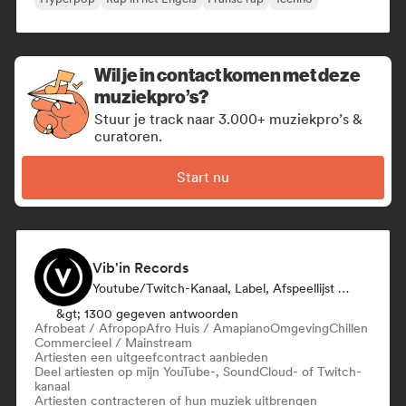
Wil je in contact komen met deze
muziekpro’s?
Stuur je track naar 3.000+ muziekpro’s &
curatoren.
Start nu
Vib'in Records
Youtube/Twitch-Kanaal, Label, Afspeellijst Curator, Uitgever
&gt; 1300 gegeven antwoorden
Afrobeat / Afropop
Afro Huis / Amapiano
Omgeving
Chillen
Commercieel / Mainstream
Artiesten een uitgeefcontract aanbieden
Deel artiesten op mijn YouTube-, SoundCloud- of Twitch-
kanaal
Artiesten contracteren of hun muziek uitbrengen