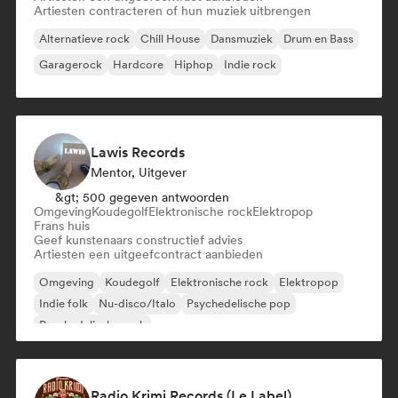
Artiesten contracteren of hun muziek uitbrengen
Alternatieve rock
Chill House
Dansmuziek
Drum en Bass
Garagerock
Hardcore
Hiphop
Indie rock
Lawis Records
Mentor, Uitgever
&gt; 500 gegeven antwoorden
Omgeving
Koudegolf
Elektronische rock
Elektropop
Frans huis
Geef kunstenaars constructief advies
Artiesten een uitgeefcontract aanbieden
Omgeving
Koudegolf
Elektronische rock
Elektropop
Indie folk
Nu-disco/Italo
Psychedelische pop
Psychedelische rock
Radio Krimi Records (Le Label)