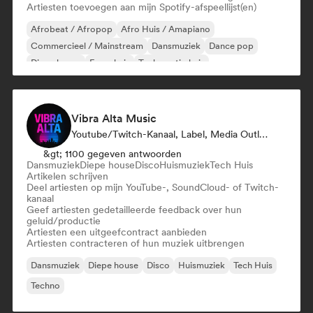
Artiesten toevoegen aan mijn Spotify-afspeellijst(en)
Afrobeat / Afropop
Afro Huis / Amapiano
Commercieel / Mainstream
Dansmuziek
Dance pop
Diepe house
Frans huis
Toekomstig huis
Vibra Alta Music
Youtube/Twitch-Kanaal, Label, Media Outlet/Journalist, Uitgever, Geluidsexpert
&gt; 1100 gegeven antwoorden
Dansmuziek
Diepe house
Disco
Huismuziek
Tech Huis
Artikelen schrijven
Deel artiesten op mijn YouTube-, SoundCloud- of Twitch-
kanaal
Geef artiesten gedetailleerde feedback over hun
geluid/productie
Artiesten een uitgeefcontract aanbieden
Artiesten contracteren of hun muziek uitbrengen
Dansmuziek
Diepe house
Disco
Huismuziek
Tech Huis
Techno