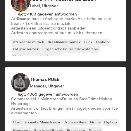
Label, Uitgever
&gt; 4100 gegeven antwoorden
Afrikaanse muziek
Arabische muziek
Aziatische muziek
Beats / Lo-fi
Braziliaanse muziek
Artiesten een uitgeefcontract aanbieden
Artiesten contracteren of hun muziek uitbrengen
Afrikaanse muziek
Braziliaanse muziek
Funk
Hiphop
Latijnse muziek
Organische house / downtempo
Oosterse muziek
Reggae
Thomas RUEE
Manager, Uitgever
&gt; 4000 gegeven antwoorden
Commercieel / Mainstream
Drum en Bass
Grime
Hiphop
Hyperpop
Artiesten in contact brengen met mogelijkheden voor live
evenementen
Commercieel / Mainstream
Drum en Bass
Grime
Hiphop
Hyperpop
Rap in het Engels
Franse rap
Techno