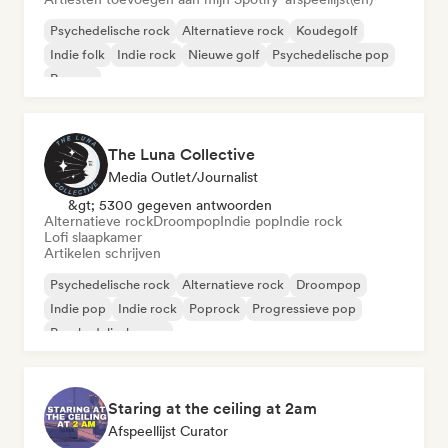
Psychedelische rock
Alternatieve rock
Koudegolf
Indie folk
Indie rock
Nieuwe golf
Psychedelische pop
Reggae
The Luna Collective
Media Outlet/Journalist
&gt; 5300 gegeven antwoorden
Alternatieve rock
Droompop
Indie pop
Indie rock
Lofi slaapkamer
Artikelen schrijven
Psychedelische rock
Alternatieve rock
Droompop
Indie pop
Indie rock
Poprock
Progressieve pop
Psychedelische pop
Staring at the ceiling at 2am
Afspeellijst Curator