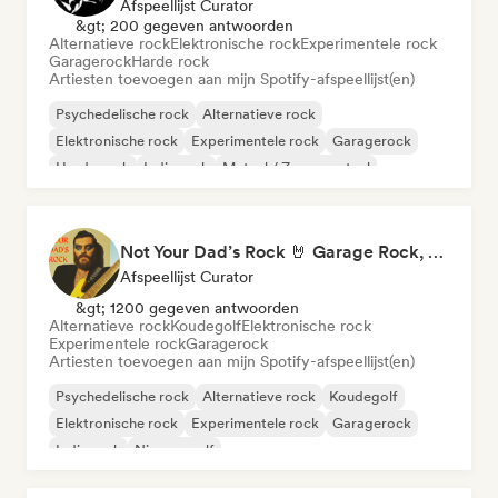
Afspeellijst Curator
&gt; 200 gegeven antwoorden
Alternatieve rock
Elektronische rock
Experimentele rock
Garagerock
Harde rock
Artiesten toevoegen aan mijn Spotify-afspeellijst(en)
Psychedelische rock
Alternatieve rock
Elektronische rock
Experimentele rock
Garagerock
Harde rock
Indie rock
Metaal / Zwaar metaal
Not Your Dad’s Rock 🤘 Garage Rock, Alt-Rock & Indie Anthems
Afspeellijst Curator
&gt; 1200 gegeven antwoorden
Alternatieve rock
Koudegolf
Elektronische rock
Experimentele rock
Garagerock
Artiesten toevoegen aan mijn Spotify-afspeellijst(en)
Psychedelische rock
Alternatieve rock
Koudegolf
Elektronische rock
Experimentele rock
Garagerock
Indie rock
Nieuwe golf