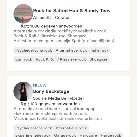
Rock for Salted Hair & Sandy Toes
Afspeellijst Curator
&gt; 1600 gegeven antwoorden
Alternatieve rock
Indie rock
Psychedelische rock
Rock & Roll / Klassieke rock
Shoegaze
Artiesten toevoegen aan mijn Spotify-afspeellijst(en)
Psychedelische rock
Alternatieve rock
Indie rock
Surf rock
Rock & Roll / Klassieke rock
Shoegaze
NIEUW
Bony Backstage
Sociale Media Beïnvloeder
&gt; 100 gegeven antwoorden
Alternatieve rock
Dood / Thrash
Droompop
Elektronische rock
Experimentele rock
Maak impactvolle posts of reels over artiesten
Psychedelische rock
Alternatieve rock
Experimentele rock
Garagerock
Hardcore
Harde rock