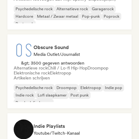
Psychedelische rock
Alternatieve rock
Garagerock
Hardcore
Metaal / Zwaar metaal
Pop-punk
Poprock
Post punk
Obscure Sound
Media Outlet/Journalist
&gt; 3500 gegeven antwoorden
Alternatieve rock
Chill / Lo-fi Hip-Hop
Droompop
Elektronische rock
Elektropop
Artikelen schrijven
Psychedelische rock
Droompop
Elektropop
Indie pop
Indie rock
Lofi slaapkamer
Post punk
Psychedelische pop
Indie Playlists
Youtube/Twitch-Kanaal