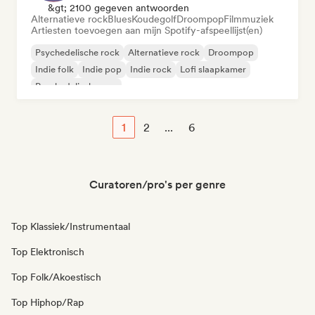
&gt; 2100 gegeven antwoorden
Alternatieve rock
Blues
Koudegolf
Droompop
Filmmuziek
Artiesten toevoegen aan mijn Spotify-afspeellijst(en)
Psychedelische rock
Alternatieve rock
Droompop
Indie folk
Indie pop
Indie rock
Lofi slaapkamer
Psychedelische pop
1
2
...
6
Curatoren/pro's per genre
Top Klassiek/Instrumentaal
Top Elektronisch
Top Folk/Akoestisch
Top Hiphop/Rap