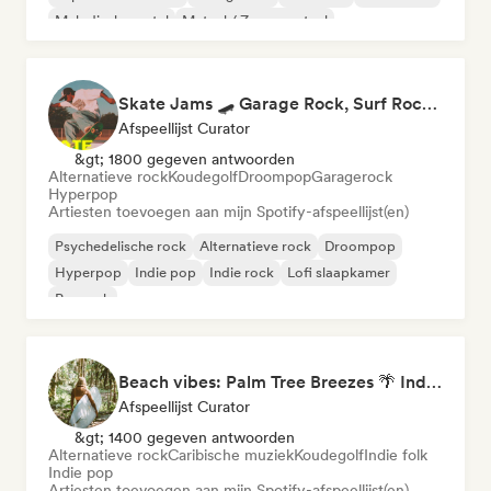
Melodische metal
Metaal / Zwaar metaal
Skate Jams 🛹 Garage Rock, Surf Rock & Neo-Psych
Afspeellijst Curator
&gt; 1800 gegeven antwoorden
Alternatieve rock
Koudegolf
Droompop
Garagerock
Hyperpop
Artiesten toevoegen aan mijn Spotify-afspeellijst(en)
Psychedelische rock
Alternatieve rock
Droompop
Hyperpop
Indie pop
Indie rock
Lofi slaapkamer
Poprock
Beach vibes: Palm Tree Breezes 🌴 Indie Folk, Acoustic & Singer-Songwriter
Afspeellijst Curator
&gt; 1400 gegeven antwoorden
Alternatieve rock
Caribische muziek
Koudegolf
Indie folk
Indie pop
Artiesten toevoegen aan mijn Spotify-afspeellijst(en)