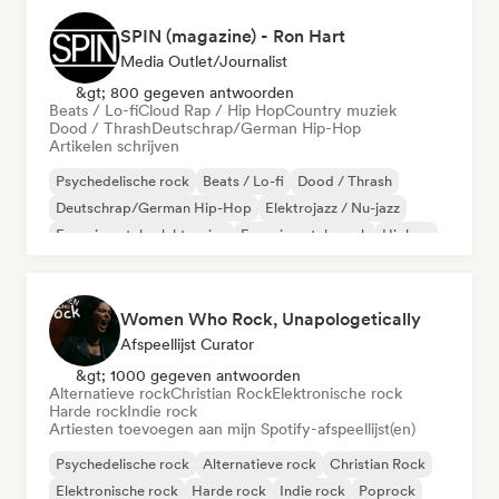
SPIN (magazine) - Ron Hart
Media Outlet/Journalist
&gt; 800 gegeven antwoorden
Beats / Lo-fi
Cloud Rap / Hip Hop
Country muziek
Dood / Thrash
Deutschrap/German Hip-Hop
Artikelen schrijven
Psychedelische rock
Beats / Lo-fi
Dood / Thrash
Deutschrap/German Hip-Hop
Elektrojazz / Nu-jazz
Experimentele elektronica
Experimentele rock
Hiphop
Women Who Rock, Unapologetically
Afspeellijst Curator
&gt; 1000 gegeven antwoorden
Alternatieve rock
Christian Rock
Elektronische rock
Harde rock
Indie rock
Artiesten toevoegen aan mijn Spotify-afspeellijst(en)
Psychedelische rock
Alternatieve rock
Christian Rock
Elektronische rock
Harde rock
Indie rock
Poprock