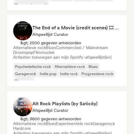
Progressieve rock
The End of a Movie (credit scenes) 🎞️ Cinematic Dream Pop & Bedroom Indie
Afspeellijst Curator
&gt; 2500 gegeven antwoorden
Alternatieve rock
Blues
Commercieel / Mainstream
Droompop
Filmmuziek
Artiesten toevoegen aan mijn Spotify-afspeellijst(en)
Psychedelische rock
Alternatieve rock
Blues
Garagerock
Indie pop
Indie rock
Progressieve rock
Shoegaze
Alt Rock Playlists (by Saticöy)
Afspeellijst Curator
&gt; 3600 gegeven antwoorden
Alternatieve rock
Blues
Experimentele rock
Garagerock
Hardcore
Artiesten toevoegen aan mijn Spotify-afspeellijst(en)