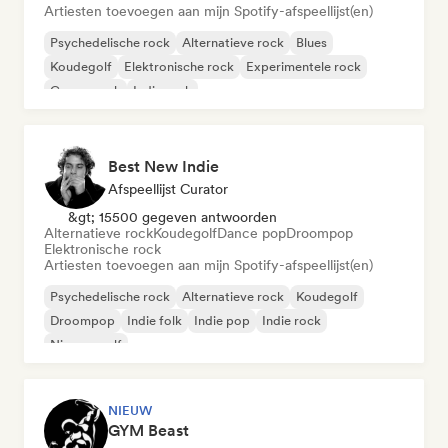
Artiesten toevoegen aan mijn Spotify-afspeellijst(en)
Psychedelische rock
Alternatieve rock
Blues
Koudegolf
Elektronische rock
Experimentele rock
Garagerock
Indie rock
Best New Indie
Afspeellijst Curator
&gt; 15500 gegeven antwoorden
Alternatieve rock
Koudegolf
Dance pop
Droompop
Elektronische rock
Artiesten toevoegen aan mijn Spotify-afspeellijst(en)
Psychedelische rock
Alternatieve rock
Koudegolf
Droompop
Indie folk
Indie pop
Indie rock
Nieuwe golf
NIEUW
GYM Beast