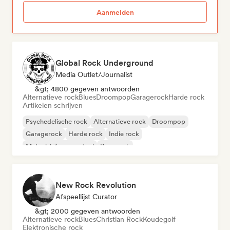
Aanmelden
Global Rock Underground
Media Outlet/Journalist
&gt; 4800 gegeven antwoorden
Alternatieve rock
Blues
Droompop
Garagerock
Harde rock
Artikelen schrijven
Psychedelische rock
Alternatieve rock
Droompop
Garagerock
Harde rock
Indie rock
Metaal / Zwaar metaal
Pop-punk
New Rock Revolution
Afspeellijst Curator
&gt; 2000 gegeven antwoorden
Alternatieve rock
Blues
Christian Rock
Koudegolf
Elektronische rock