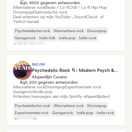
&gt; 4500 gegeven antwoorden
Alternatieve rock
Beats / Lo-fi
Chill / Lo-fi Hip-Hop
Droompop
Elektronische rock
Deel artiesten op mijn YouTube-, SoundCloud- of
Twitch-kanaal
Psychedelische rock
Alternatieve rock
Droompop
Garagerock
Indie folk
Indie pop
Indie rock
Lofi slaapkamer
NIEUW
Psychedelic Rock 🌀: Modern Psych & Turkish Vibes
Afspeellijst Curator
&gt; 200 gegeven antwoorden
Alternatieve rock
Droompop
Experimentele rock
Garagerock
Indie pop
Artiesten toevoegen aan mijn Spotify-afspeellijst(en)
Psychedelische rock
Alternatieve rock
Droompop
Experimentele rock
Garagerock
Indie pop
Indie rock
Nieuwe golf