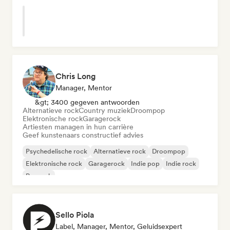
Chris Long
Manager, Mentor
&gt; 3400 gegeven antwoorden
Alternatieve rock
Country muziek
Droompop
Elektronische rock
Garagerock
Artiesten managen in hun carrière
Geef kunstenaars constructief advies
Psychedelische rock
Alternatieve rock
Droompop
Elektronische rock
Garagerock
Indie pop
Indie rock
Poprock
Sello Piola
Label, Manager, Mentor, Geluidsexpert