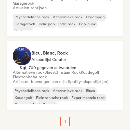
Garagerock
Artikelen schrijven
Psychedelische rock
Alternatieve rock
Droompop
Garagerock
Indie pop
Indie rock
Pop-punk
Post punk
Bleu, Blanc, Rock
Afspeellijst Curator
&gt; 700 gegeven antwoorden
Alternatieve rock
Blues
Christian Rock
Koudegolf
Elektronische rock
Artiesten toevoegen aan mijn Spotify-afspeellijst(en)
Psychedelische rock
Alternatieve rock
Blues
Koudegolf
Elektronische rock
Experimentele rock
Garagerock
Indie rock
1