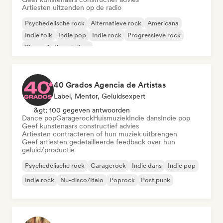
Artiesten uitzenden op de radio
Psychedelische rock
Alternatieve rock
Americana
Indie folk
Indie pop
Indie rock
Progressieve rock
Singer-liedjesschrijver
40 Grados Agencia de Artistas
Label, Mentor, Geluidsexpert
&gt; 100 gegeven antwoorden
Dance pop
Garagerock
Huismuziek
Indie dans
Indie pop
Geef kunstenaars constructief advies
Artiesten contracteren of hun muziek uitbrengen
Geef artiesten gedetailleerde feedback over hun
geluid/productie
Psychedelische rock
Garagerock
Indie dans
Indie pop
Indie rock
Nu-disco/Italo
Poprock
Post punk