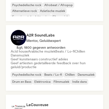
Psychedelische rock
Afrobeat / Afropop
Alternatieve rock
Aziatische muziek
Experimentele elektronica
Filmmuziek
Metaal / Zwaar metaal
Poprock
A2R SoundLabs
Mentor, Geluidsexpert
&gt; 1800 gegeven antwoorden
Acid house
Arabische muziek
Beats / Lo-fi
Chillen
Dansmuziek
Geef kunstenaars constructief advies
Geef artiesten gedetailleerde feedback over hun
geluid/productie
Psychedelische rock
Beats / Lo-fi
Chillen
Dansmuziek
Drum en Bass
Elektronica
Filmmuziek
Indie dans
LaCouveuse