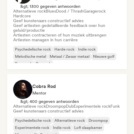
&gt; 1300 gegeven antwoorden
Alternatieve rock
Blues
Dood / Thrash
Garagerock
Hardcore
Geef kunstenaars constructief advies
Geef artiesten gedetailleerde feedback over hun
geluid/productie
Artiesten contracteren of hun muziek uitbrengen
Artiesten managen in hun carrière
Psychedelische rock
Harde rock
Indie rock
Melodische metal
Metaal / Zwaar metaal
Nieuwe golf
Pop-punk
Poprock
Cobra Rod
Mentor
&gt; 400 gegeven antwoorden
Alternatieve rock
Droompop
Dub
Experimentele rock
Funk
Geef kunstenaars constructief advies
Psychedelische rock
Alternatieve rock
Droompop
Experimentele rock
Indie rock
Lofi slaapkamer