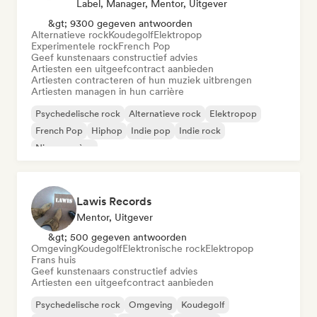
Label, Manager, Mentor, Uitgever
&gt; 9300 gegeven antwoorden
Alternatieve rock
Koudegolf
Elektropop
Experimentele rock
French Pop
Geef kunstenaars constructief advies
Artiesten een uitgeefcontract aanbieden
Artiesten contracteren of hun muziek uitbrengen
Artiesten managen in hun carrière
Psychedelische rock
Alternatieve rock
Elektropop
French Pop
Hiphop
Indie pop
Indie rock
Nieuwe scène
Lawis Records
Mentor, Uitgever
&gt; 500 gegeven antwoorden
Omgeving
Koudegolf
Elektronische rock
Elektropop
Frans huis
Geef kunstenaars constructief advies
Artiesten een uitgeefcontract aanbieden
Psychedelische rock
Omgeving
Koudegolf