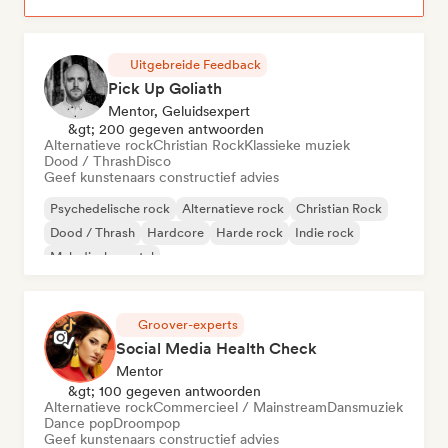
Uitgebreide Feedback
Pick Up Goliath
Mentor, Geluidsexpert
&gt; 200 gegeven antwoorden
Alternatieve rock
Christian Rock
Klassieke muziek
Dood / Thrash
Disco
Geef kunstenaars constructief advies
Psychedelische rock
Alternatieve rock
Christian Rock
Dood / Thrash
Hardcore
Harde rock
Indie rock
Melodische metal
Groover-experts
Social Media Health Check
Mentor
&gt; 100 gegeven antwoorden
Alternatieve rock
Commercieel / Mainstream
Dansmuziek
Dance pop
Droompop
Geef kunstenaars constructief advies