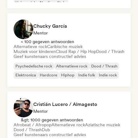
Huismuziek
Nu-disco/Italo
Chucky García
Mentor
< 100 gegeven antwoorden
Alternatieve rock
Caribische muziek
Muziek voor kinderen
Cloud Rap / Hip Hop
Dood / Thrash
Geef kunstenaars constructief advies
Psychedelische rock
Alternatieve rock
Dood / Thrash
Elektronica
Hardcore
Hiphop
Indie folk
Indie rock
Cristián Lucero / Almagesto
Mentor
&gt; 1000 gegeven antwoorden
Afrobeat / Afropop
Alternatieve rock
Aziatische muziek
Dood / Thrash
Dub
Geef kunstenaars constructief advies