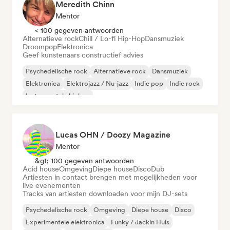
Meredith Chinn
Mentor
< 100 gegeven antwoorden
Alternatieve rock
Chill / Lo-fi Hip-Hop
Dansmuziek
Droompop
Elektronica
Geef kunstenaars constructief advies
Psychedelische rock
Alternatieve rock
Dansmuziek
Elektronica
Elektrojazz / Nu-jazz
Indie pop
Indie rock
Instrumentale hiphop
Lucas OHN / Doozy Magazine
Mentor
&gt; 100 gegeven antwoorden
Acid house
Omgeving
Diepe house
Disco
Dub
Artiesten in contact brengen met mogelijkheden voor
live evenementen
Tracks van artiesten downloaden voor mijn DJ-sets
Psychedelische rock
Omgeving
Diepe house
Disco
Experimentele elektronica
Funky / Jackin Huis