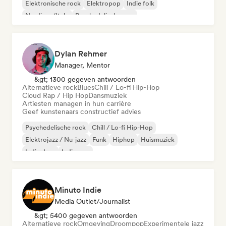
Elektronische rock
Elektropop
Indie folk
Nu-disco/Italo
Psychedelische pop
Dylan Rehmer
Manager, Mentor
&gt; 1300 gegeven antwoorden
Alternatieve rock
Blues
Chill / Lo-fi Hip-Hop
Cloud Rap / Hip Hop
Dansmuziek
Artiesten managen in hun carrière
Geef kunstenaars constructief advies
Psychedelische rock
Chill / Lo-fi Hip-Hop
Elektrojazz / Nu-jazz
Funk
Hiphop
Huismuziek
Indie dans
Indie pop
Minuto Indie
Media Outlet/Journalist
&gt; 5400 gegeven antwoorden
Alternatieve rock
Omgeving
Droompop
Experimentele jazz