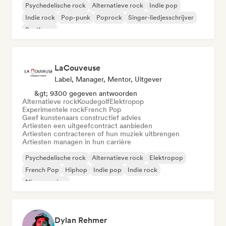
Psychedelische rock
Alternatieve rock
Indie pop
Indie rock
Pop-punk
Poprock
Singer-liedjesschrijver
Synthpop
LaCouveuse
Label, Manager, Mentor, Uitgever
&gt; 9300 gegeven antwoorden
Alternatieve rock
Koudegolf
Elektropop
Experimentele rock
French Pop
Geef kunstenaars constructief advies
Artiesten een uitgeefcontract aanbieden
Artiesten contracteren of hun muziek uitbrengen
Artiesten managen in hun carrière
Psychedelische rock
Alternatieve rock
Elektropop
French Pop
Hiphop
Indie pop
Indie rock
Nieuwe scène
Dylan Rehmer