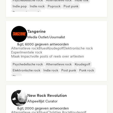
Psychedelische rock
Alternatieve rock
Indie folk
Indie pop
Indie rock
Poprock
Post punk
Progressieve rock
Tangerine
Media Outlet/Journalist
&gt; 6000 gegeven antwoorden
Alternatieve rock
Blues
Koudegolf
Elektronische rock
Experimentele rock
Maak impactvolle posts of reels over artiesten
Psychedelische rock
Alternatieve rock
Koudegolf
Elektronische rock
Indie rock
Post punk
Punk rock
Blues
New Rock Revolution
Afspeellijst Curator
&gt; 2000 gegeven antwoorden
Alternatieve rock
Blues
Christian Rock
Koudegolf