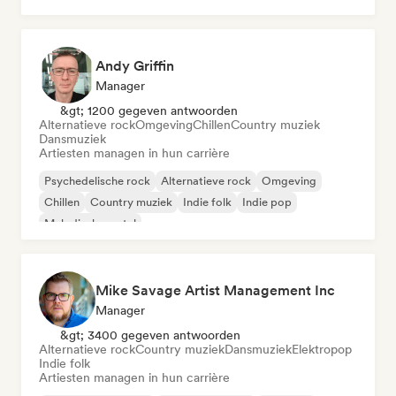
Andy Griffin
Manager
&gt; 1200 gegeven antwoorden
Alternatieve rock
Omgeving
Chillen
Country muziek
Dansmuziek
Artiesten managen in hun carrière
Psychedelische rock
Alternatieve rock
Omgeving
Chillen
Country muziek
Indie folk
Indie pop
Melodische metal
Mike Savage Artist Management Inc
Manager
&gt; 3400 gegeven antwoorden
Alternatieve rock
Country muziek
Dansmuziek
Elektropop
Indie folk
Artiesten managen in hun carrière