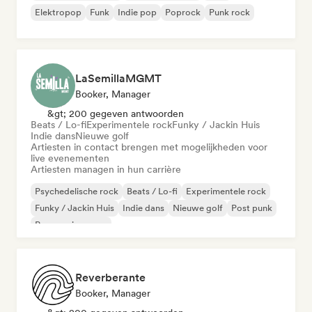
Elektropop
Funk
Indie pop
Poprock
Punk rock
LaSemillaMGMT
Booker, Manager
&gt; 200 gegeven antwoorden
Beats / Lo-fi
Experimentele rock
Funky / Jackin Huis
Indie dans
Nieuwe golf
Artiesten in contact brengen met mogelijkheden voor
live evenementen
Artiesten managen in hun carrière
Psychedelische rock
Beats / Lo-fi
Experimentele rock
Funky / Jackin Huis
Indie dans
Nieuwe golf
Post punk
Progressieve pop
Reverberante
Booker, Manager