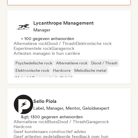
Lycanthrope Management
Manager
< 100 gegeven antwoorden
Alternatieve rock
Dood / Thrash
Elektronische rock
Experimentele rock
Garagerock
Artiesten managen in hun carrière
Psychedelische rock
Alternatieve rock
Dood / Thrash
Elektronische rock
Hardcore
Melodische metal
Metaal / Zwaar metaal
Geluid
Sello Piola
Label, Manager, Mentor, Geluidsexpert
&gt; 1300 gegeven antwoorden
Alternatieve rock
Blues
Dood / Thrash
Garagerock
Hardcore
Geef kunstenaars constructief advies
Geef artiesten gedetailleerde feedback over hun