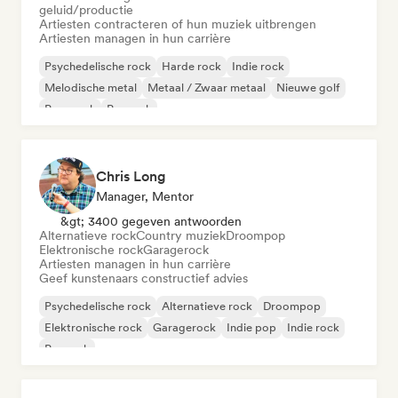
geluid/productie
Artiesten contracteren of hun muziek uitbrengen
Artiesten managen in hun carrière
Psychedelische rock
Harde rock
Indie rock
Melodische metal
Metaal / Zwaar metaal
Nieuwe golf
Pop-punk
Poprock
Chris Long
Manager, Mentor
&gt; 3400 gegeven antwoorden
Alternatieve rock
Country muziek
Droompop
Elektronische rock
Garagerock
Artiesten managen in hun carrière
Geef kunstenaars constructief advies
Psychedelische rock
Alternatieve rock
Droompop
Elektronische rock
Garagerock
Indie pop
Indie rock
Poprock