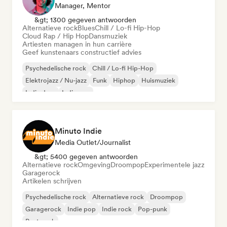
Manager, Mentor
&gt; 1300 gegeven antwoorden
Alternatieve rock
Blues
Chill / Lo-fi Hip-Hop
Cloud Rap / Hip Hop
Dansmuziek
Artiesten managen in hun carrière
Geef kunstenaars constructief advies
Psychedelische rock
Chill / Lo-fi Hip-Hop
Elektrojazz / Nu-jazz
Funk
Hiphop
Huismuziek
Indie dans
Indie pop
Minuto Indie
Media Outlet/Journalist
&gt; 5400 gegeven antwoorden
Alternatieve rock
Omgeving
Droompop
Experimentele jazz
Garagerock
Artikelen schrijven
Psychedelische rock
Alternatieve rock
Droompop
Garagerock
Indie pop
Indie rock
Pop-punk
Post punk