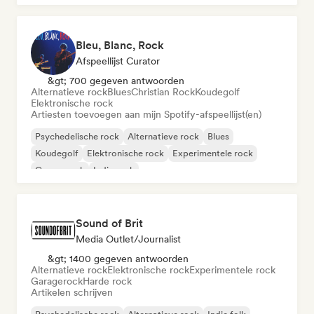
Bleu, Blanc, Rock
Afspeellijst Curator
&gt; 700 gegeven antwoorden
Alternatieve rock
Blues
Christian Rock
Koudegolf
Elektronische rock
Artiesten toevoegen aan mijn Spotify-afspeellijst(en)
Psychedelische rock
Alternatieve rock
Blues
Koudegolf
Elektronische rock
Experimentele rock
Garagerock
Indie rock
Sound of Brit
Media Outlet/Journalist
&gt; 1400 gegeven antwoorden
Alternatieve rock
Elektronische rock
Experimentele rock
Garagerock
Harde rock
Artikelen schrijven