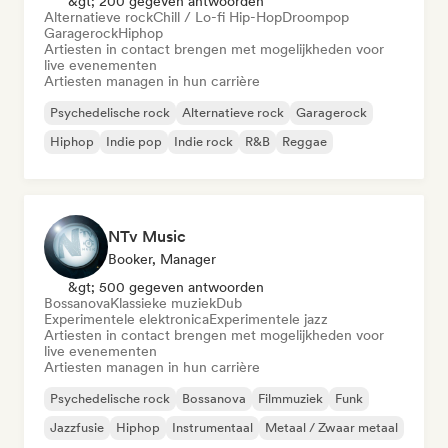
&gt; 200 gegeven antwoorden
Alternatieve rock
Chill / Lo-fi Hip-Hop
Droompop
Garagerock
Hiphop
Artiesten in contact brengen met mogelijkheden voor
live evenementen
Artiesten managen in hun carrière
Psychedelische rock
Alternatieve rock
Garagerock
Hiphop
Indie pop
Indie rock
R&B
Reggae
NTv Music
Booker, Manager
&gt; 500 gegeven antwoorden
Bossanova
Klassieke muziek
Dub
Experimentele elektronica
Experimentele jazz
Artiesten in contact brengen met mogelijkheden voor
live evenementen
Artiesten managen in hun carrière
Psychedelische rock
Bossanova
Filmmuziek
Funk
Jazzfusie
Hiphop
Instrumentaal
Metaal / Zwaar metaal