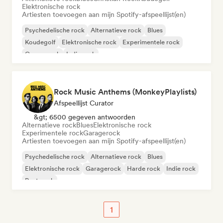
Elektronische rock
Artiesten toevoegen aan mijn Spotify-afspeellijst(en)
Psychedelische rock
Alternatieve rock
Blues
Koudegolf
Elektronische rock
Experimentele rock
Garagerock
Indie rock
Rock Music Anthems (MonkeyPlaylists)
Afspeellijst Curator
&gt; 6500 gegeven antwoorden
Alternatieve rock
Blues
Elektronische rock
Experimentele rock
Garagerock
Artiesten toevoegen aan mijn Spotify-afspeellijst(en)
Psychedelische rock
Alternatieve rock
Blues
Elektronische rock
Garagerock
Harde rock
Indie rock
Post punk
1