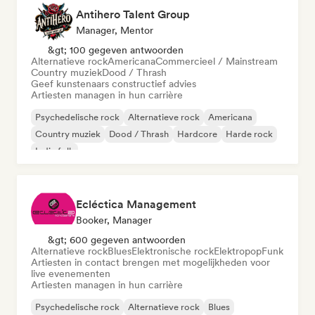
Antihero Talent Group
Manager, Mentor
&gt; 100 gegeven antwoorden
Alternatieve rock
Americana
Commercieel / Mainstream
Country muziek
Dood / Thrash
Geef kunstenaars constructief advies
Artiesten managen in hun carrière
Psychedelische rock
Alternatieve rock
Americana
Country muziek
Dood / Thrash
Hardcore
Harde rock
Indie folk
Ecléctica Management
Booker, Manager
&gt; 600 gegeven antwoorden
Alternatieve rock
Blues
Elektronische rock
Elektropop
Funk
Artiesten in contact brengen met mogelijkheden voor
live evenementen
Artiesten managen in hun carrière
Psychedelische rock
Alternatieve rock
Blues