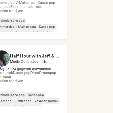
mercieel / Mainstream
Dance pop
ompop
Experimentele rock
kelen schrijven
ychedelische pop
mmercieel / Mainstream
Dance pop
oompop
Hyperpop
K-Pop/J-Pop
in Pop
Lofi slaapkamer
Half Hour with Jeff & Richie (An Entertainment Podcast)
Media Outlet/Journalist
&gt; 3800 gegeven antwoorden
smuziek
Dance pop
Disco
Droompop
ktropop
kelen schrijven
ychedelische pop
Dance pop
oompop
Elektropop
Vakantie muziek
ie pop
Internationale pop
Pop/J-Pop