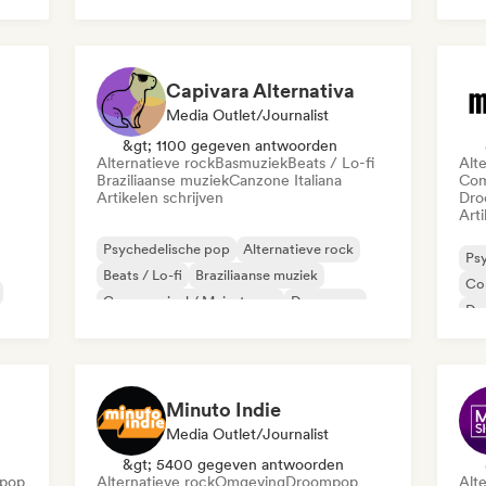
Pop-punk
Capivara Alternativa
Media Outlet/Journalist
&gt; 1100 gegeven antwoorden
Alternatieve rock
Basmuziek
Beats / Lo-fi
Alt
Braziliaanse muziek
Canzone Italiana
Com
Artikelen schrijven
Dro
Arti
Psychedelische pop
Alternatieve rock
Ps
Beats / Lo-fi
Braziliaanse muziek
Co
Commercieel / Mainstream
Dance pop
Dr
Droompop
Indie dans
Hy
Minuto Indie
Media Outlet/Journalist
&gt; 5400 gegeven antwoorden
pop
Alternatieve rock
Omgeving
Droompop
Alt