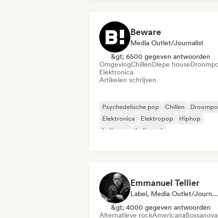
Beware
Media Outlet/Journalist
&gt; 6500 gegeven antwoorden
Omgeving
Chillen
Diepe house
Droomp
Elektronica
Artikelen schrijven
Psychedelische pop
Chillen
Droompo
Elektronica
Elektropop
Hiphop
Indie pop
Indie rock
Emmanuel Tellier
Label, Media Outlet/Journalist
&gt; 4000 gegeven antwoorden
Alternatieve rock
Americana
Bossanova