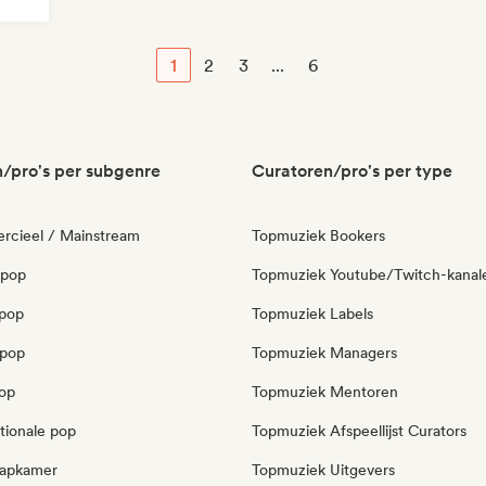
1
2
3
...
6
/pro's per subgenre
Curatoren/pro's per type
cieel / Mainstream
Topmuziek Bookers
 pop
Topmuziek Youtube/Twitch-kanal
pop
Topmuziek Labels
opop
Topmuziek Managers
pop
Topmuziek Mentoren
tionale pop
Topmuziek Afspeellijst Curators
laapkamer
Topmuziek Uitgevers