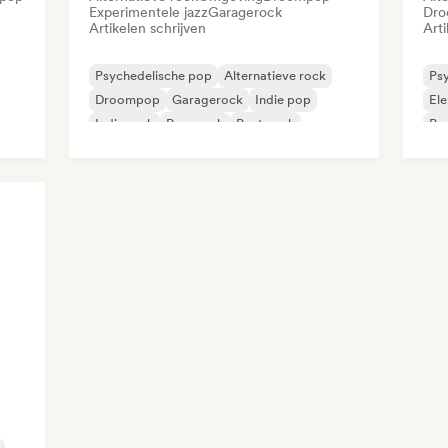
Experimentele jazz
Garagerock
Dro
Artikelen schrijven
Arti
Psychedelische pop
Alternatieve rock
Ps
Droompop
Garagerock
Indie pop
El
Indie rock
Pop-punk
Post punk
Po