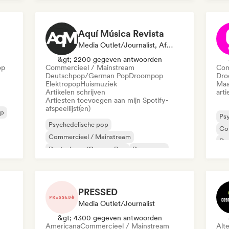
Aquí Música Revista
Media Outlet/Journalist, Afspeellijst Curator
&gt; 2200 gegeven antwoorden
op
Commercieel / Mainstream
Com
Deutschpop/German Pop
Droompop
Dro
Elektropop
Huismuziek
Maa
Artikelen schrijven
arti
Artiesten toevoegen aan mijn Spotify-
afspeellijst(en)
p
Ps
Psychedelische pop
Co
Commercieel / Mainstream
Dr
Deutschpop/German Pop
Droompop
Hy
Elektropop
Indie pop
Indie rock
Nieuwe golf
PRESSED
Media Outlet/Journalist
&gt; 4300 gegeven antwoorden
Americana
Commercieel / Mainstream
Alt