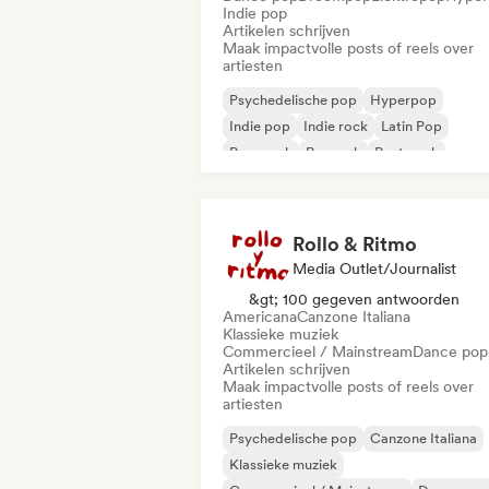
Indie pop
Artikelen schrijven
Maak impactvolle posts of reels over
artiesten
Psychedelische pop
Hyperpop
Indie pop
Indie rock
Latin Pop
Pop-punk
Poprock
Post punk
Rollo & Ritmo
Media Outlet/Journalist
&gt; 100 gegeven antwoorden
Americana
Canzone Italiana
Klassieke muziek
Commercieel / Mainstream
Dance pop
Artikelen schrijven
Maak impactvolle posts of reels over
artiesten
Psychedelische pop
Canzone Italiana
Klassieke muziek