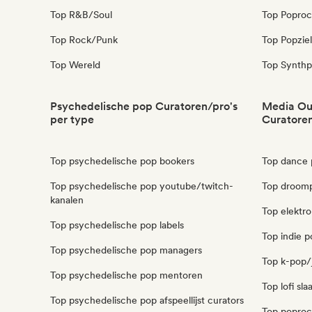
Top R&B/Soul
Top Poproc
Top Rock/Punk
Top Popziel
Top Wereld
Top Synth
Psychedelische pop Curatoren/pro's
Media Out
per type
Curatoren
Top psychedelische pop bookers
Top dance 
Top psychedelische pop youtube/twitch-
Top droomp
kanalen
Top elektro
Top psychedelische pop labels
Top indie p
Top psychedelische pop managers
Top k-pop/j
Top psychedelische pop mentoren
Top lofi sl
Top psychedelische pop afspeellijst curators
Top poprock