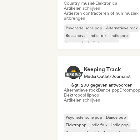
Country muziek
Elektronica
Artikelen schrijven
Artiesten contracteren of hun muziek
uitbrengen
Psychedelische pop
Alternatieve rock
Bossanova
Indie folk
Indie pop
Indie rock
Lofi slaapkamer
Neo / Modern Klassiek
Keeping Track
Media Outlet/Journalist
&gt; 200 gegeven antwoorden
Alternatieve rock
Dance pop
Droompo
Elektropop
Hiphop
Artikelen schrijven
Psychedelische pop
Dance pop
Elektropop
Indie folk
Indie pop
Poprock
Popziel
Progressieve pop