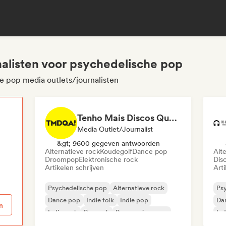
nalisten voor psychedelische pop
e pop media outlets/journalisten
Tenho Mais Discos Que Amigos!
Media Outlet/Journalist
p
&gt; 9600 gegeven antwoorden
Alternatieve rock
Koudegolf
Dance pop
Alt
Droompop
Elektronische rock
Dis
Artikelen schrijven
Arti
Psychedelische pop
Alternatieve rock
Ps
Dance pop
Indie folk
Indie pop
Da
n
Indie rock
Poprock
Progressieve pop
Ind