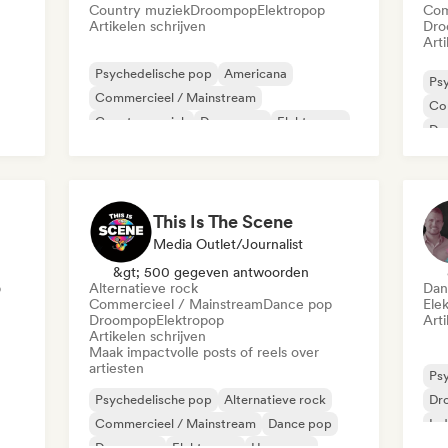
Country muziek
Droompop
Elektropop
Com
Artikelen schrijven
Dro
Arti
Psychedelische pop
Americana
Ps
Commercieel / Mainstream
Co
Country muziek
Droompop
Elektropop
Dr
Indie folk
Indie pop
Lat
This Is The Scene
Media Outlet/Journalist
&gt; 500 gegeven antwoorden
p
Alternatieve rock
Dan
Commercieel / Mainstream
Dance pop
Ele
Droompop
Elektropop
Arti
Artikelen schrijven
Maak impactvolle posts of reels over
artiesten
Ps
Psychedelische pop
Alternatieve rock
Dr
Commercieel / Mainstream
Dance pop
Ind
Droompop
Elektropop
Hyperpop
K-