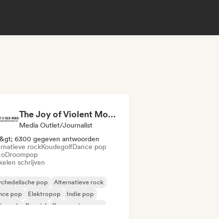
The Joy of Violent Movement
Media Outlet/Journalist
&gt; 6300 gegeven antwoorden
ernatieve rock
Koudegolf
Dance pop
co
Droompop
kelen schrijven
ychedelische pop
Alternatieve rock
nce pop
Elektropop
Indie pop
ie rock
Popziel
Progressieve pop