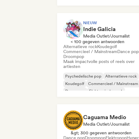
NIEUW
Indie Galicia
Media Outlet/Journalist
< 100 gegeven antwoorden
Alternatieve rock
Koudegolf
Commercieel / Mainstream
Dance pop
Droompop
Maak impactvolle posts of reels over
artiesten
Psychedelische pop
Alternatieve rock
Koudegolf
Commercieel / Mainstream
Droompop
Elektronische rock
Indie dans
Indie folk
Caguama Medio
Media Outlet/Journalist
&gt; 300 gegeven antwoorden
Dance pop
Droompop
Elektropop
Hyper