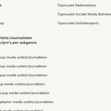
k
Topmuziek Radiostations
Topmuziek Sociale Media Beïnvlo
pop
Topmuziek Geluidsexperts
lets/Journalisten
/pro's per subgenre
pop media outlets/journalisten
op media outlets/journalisten
pop media outlets/journalisten
op media outlets/journalisten
-pop media outlets/journalisten
aapkamer media outlets/journalisten
 media outlets/journalisten