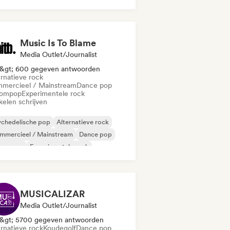
Music Is To Blame
Media Outlet/Journalist
&gt; 600 gegeven antwoorden
ernatieve rock
mercieel / Mainstream
Dance pop
ompop
Experimentele rock
kelen schrijven
ychedelische pop
Alternatieve rock
mmercieel / Mainstream
Dance pop
oompop
Experimentele rock
perpop
Indie pop
MUSICALIZAR
Media Outlet/Journalist
&gt; 5700 gegeven antwoorden
ernatieve rock
Koudegolf
Dance pop