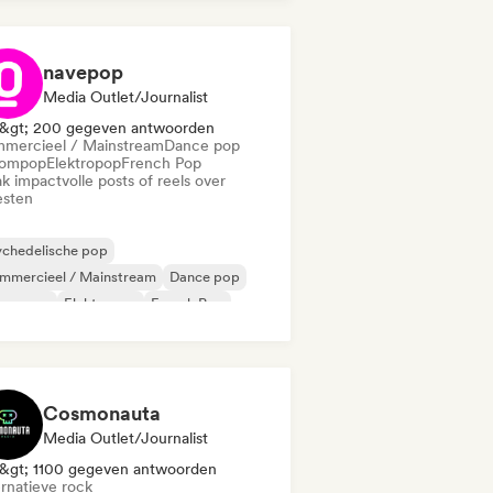
navepop
Media Outlet/Journalist
&gt; 200 gegeven antwoorden
mercieel / Mainstream
Dance pop
ompop
Elektropop
French Pop
k impactvolle posts of reels over
esten
ychedelische pop
mmercieel / Mainstream
Dance pop
oompop
Elektropop
French Pop
perpop
Indie pop
Cosmonauta
Media Outlet/Journalist
&gt; 1100 gegeven antwoorden
ernatieve rock