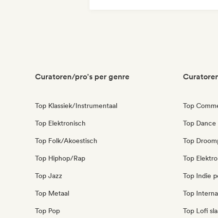
Commercieel / Mainstream
Dance pop
Deutschpop/German Pop
Droompop
Elektronica
Curatoren/pro's per genre
Curatoren
Top Klassiek/Instrumentaal
Top Commer
Top Elektronisch
Top Dance
Top Folk/Akoestisch
Top Droom
Top Hiphop/Rap
Top Elektr
Top Jazz
Top Indie 
Top Metaal
Top Interna
Top Pop
Top Lofi s