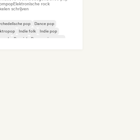
ompop
Elektronische rock
kelen schrijven
ychedelische pop
Dance pop
ektropop
Indie folk
Indie pop
prock
Popziel
Progressieve pop