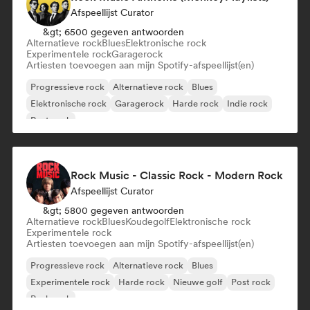
Afspeellijst Curator
&gt; 6500 gegeven antwoorden
Alternatieve rock
Blues
Elektronische rock
Experimentele rock
Garagerock
Artiesten toevoegen aan mijn Spotify-afspeellijst(en)
Progressieve rock
Alternatieve rock
Blues
Elektronische rock
Garagerock
Harde rock
Indie rock
Post punk
Rock Music - Classic Rock - Modern Rock
Afspeellijst Curator
&gt; 5800 gegeven antwoorden
Alternatieve rock
Blues
Koudegolf
Elektronische rock
Experimentele rock
Artiesten toevoegen aan mijn Spotify-afspeellijst(en)
Progressieve rock
Alternatieve rock
Blues
Experimentele rock
Harde rock
Nieuwe golf
Post rock
Punk rock