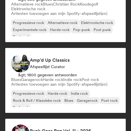
Alternatieve rock
Blues
Christian Rock
Koudegolf
Elektronische rock
Artiesten toevoegen aan mijn Spotify-afspeellijst(en)
Progressieve rock
Alternatieve rock
Elektronische rock
Experimentele rock
Harde rock
Pop-punk
Post punk
Post rock
Amp’d Up Classics
Afspeellijst Curator
&gt; 1800 gegeven antwoorden
Blues
Garagerock
Harde rock
Indie rock
Post rock
Artiesten toevoegen aan mijn Spotify-afspeellijst(en)
Progressieve rock
Harde rock
Indie rock
Rock & Roll / Klassieke rock
Blues
Garagerock
Post rock
Surf rock
Punk Goes Pop Vol. 11 - 2026