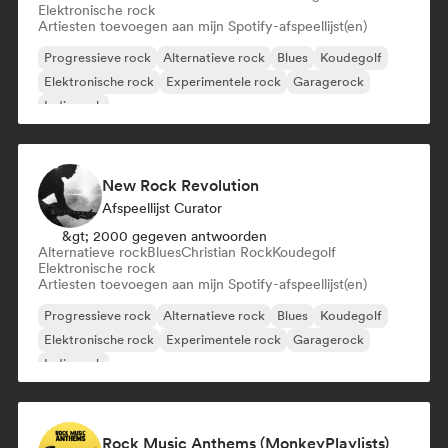
Elektronische rock
Artiesten toevoegen aan mijn Spotify-afspeellijst(en)
Progressieve rock
Alternatieve rock
Blues
Koudegolf
Elektronische rock
Experimentele rock
Garagerock
Indie rock
New Rock Revolution
Afspeellijst Curator
&gt; 2000 gegeven antwoorden
Alternatieve rock
Blues
Christian Rock
Koudegolf
Elektronische rock
Artiesten toevoegen aan mijn Spotify-afspeellijst(en)
Progressieve rock
Alternatieve rock
Blues
Koudegolf
Elektronische rock
Experimentele rock
Garagerock
Indie rock
Rock Music Anthems (MonkeyPlaylists)