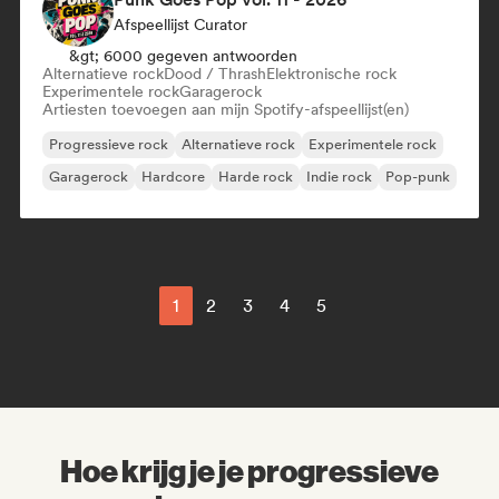
Afspeellijst Curator
&gt; 6000 gegeven antwoorden
Alternatieve rock
Dood / Thrash
Elektronische rock
Experimentele rock
Garagerock
Artiesten toevoegen aan mijn Spotify-afspeellijst(en)
Progressieve rock
Alternatieve rock
Experimentele rock
Garagerock
Hardcore
Harde rock
Indie rock
Pop-punk
1
2
3
4
5
Hoe krijg je je progressieve