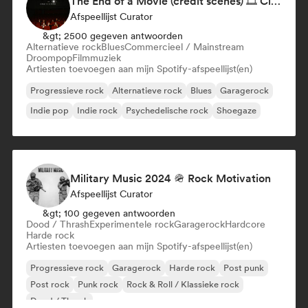
The End of a Movie (credit scenes) 🎞️ Cinematic Dream Pop & Bedroom Indie
Afspeellijst Curator
&gt; 2500 gegeven antwoorden
Alternatieve rock
Blues
Commercieel / Mainstream
Droompop
Filmmuziek
Artiesten toevoegen aan mijn Spotify-afspeellijst(en)
Progressieve rock
Alternatieve rock
Blues
Garagerock
Indie pop
Indie rock
Psychedelische rock
Shoegaze
Military Music 2024 🪖 Rock Motivation
Afspeellijst Curator
&gt; 100 gegeven antwoorden
Dood / Thrash
Experimentele rock
Garagerock
Hardcore
Harde rock
Artiesten toevoegen aan mijn Spotify-afspeellijst(en)
Progressieve rock
Garagerock
Harde rock
Post punk
Post rock
Punk rock
Rock & Roll / Klassieke rock
Dood / Thrash