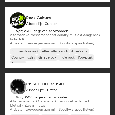
Rock Culture
Afspeellijst Curator
&gt; 2300 gegeven antwoorden
Alternatieve rock
Americana
Country muziek
Garagerock
Indie folk
Artiesten toevoegen aan mijn Spotify-afspeellijst(en)
Progressieve rock
Alternatieve rock
Americana
Country muziek
Garagerock
Indie rock
Pop-punk
Poprock
PISSED OFF MUSIC
Afspeellijst Curator
&gt; 3500 gegeven antwoorden
Alternatieve rock
Garagerock
Hardcore
Harde rock
Metaal / Zwaar metaal
Artiesten toevoegen aan mijn Spotify-afspeellijst(en)