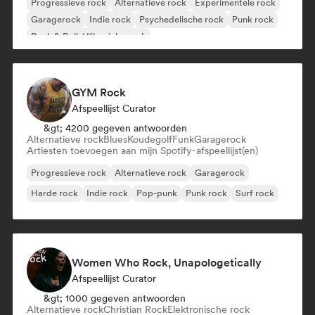
Progressieve rock
Alternatieve rock
Experimentele rock
Garagerock
Indie rock
Psychedelische rock
Punk rock
Rock & Roll / Klassieke rock
GYM Rock
Afspeellijst Curator
&gt; 4200 gegeven antwoorden
Alternatieve rock
Blues
Koudegolf
Funk
Garagerock
Artiesten toevoegen aan mijn Spotify-afspeellijst(en)
Progressieve rock
Alternatieve rock
Garagerock
Harde rock
Indie rock
Pop-punk
Punk rock
Surf rock
Women Who Rock, Unapologetically
Afspeellijst Curator
&gt; 1000 gegeven antwoorden
Alternatieve rock
Christian Rock
Elektronische rock