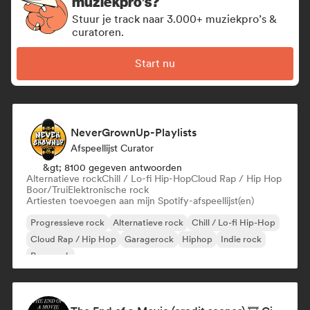
muziekpro’s?
Stuur je track naar 3.000+ muziekpro’s &
curatoren.
Start nu
NeverGrownUp-Playlists
Afspeellijst Curator
&gt; 8100 gegeven antwoorden
Alternatieve rock
Chill / Lo-fi Hip-Hop
Cloud Rap / Hip Hop
Boor/Trui
Elektronische rock
Artiesten toevoegen aan mijn Spotify-afspeellijst(en)
Progressieve rock
Alternatieve rock
Chill / Lo-fi Hip-Hop
Cloud Rap / Hip Hop
Garagerock
Hiphop
Indie rock
Pop-punk