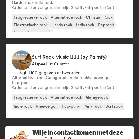
Harde rock
Indie rock
Artiesten toevoegen aan mijn Spotify-afspeellijst(en)
Progressieve rock
Alternatieve rock
Christian Rock
Elektronische rock
Harde rock
Indie rock
Poprock
Psychedelische rock
Surf Rock Music 🏄🏻‍♂️ (by Palmfy)
Afspeellijst Curator
&gt; 1100 gegeven antwoorden
Alternatieve rock
Garagerock
Indie rock
Nieuwe golf
Pop-punk
Artiesten toevoegen aan mijn Spotify-afspeellijst(en)
Progressieve rock
Alternatieve rock
Garagerock
Indie rock
Nieuwe golf
Pop-punk
Punk rock
Surf rock
Wil je in contact komen met deze