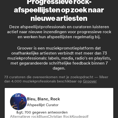
Progressieve rock-
afspeellijsten op zoek naar
nieuwe artiesten
Deze afspeellijstprofessionals en curatoren luisteren
actief naar nieuwe inzendingen voor progressieve rock
en werken hun afspeellijsten regelmatig bij.
Groover is een muziekpromotieplatform dat
onafhankelijke artiesten verbindt met meer dan 73
muziekprofessionals: labels, media, radio's en playlists,
met gegarandeerde schriftelijke feedback binnen 7
dagen.
73
curatoren die overeenkomen met je zoekopdracht — Meer
dan 4.000 muziekprofessionals beschikbaar op
Groover
Bleu, Blanc, Rock
Afspeellijst Curator
&gt; 700 gegeven antwoorden
Alternatieve rock
Blues
Christian Rock
Koudegolf