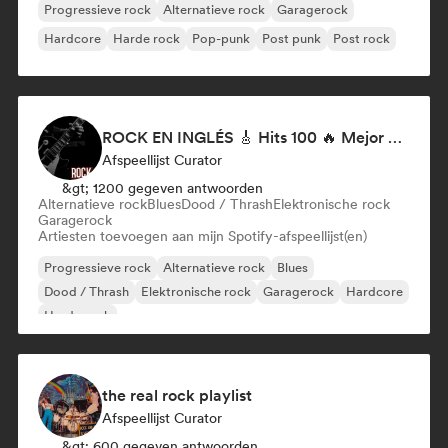
Progressieve rock
Alternatieve rock
Garagerock
Hardcore
Harde rock
Pop-punk
Post punk
Post rock
ROCK EN INGLÉS 🎸 Hits 100 🔥 Mejor Música Rock Internacional ·
Afspeellijst Curator
&gt; 1200 gegeven antwoorden
Alternatieve rock
Blues
Dood / Thrash
Elektronische rock
Garagerock
Artiesten toevoegen aan mijn Spotify-afspeellijst(en)
Progressieve rock
Alternatieve rock
Blues
Dood / Thrash
Elektronische rock
Garagerock
Hardcore
Harde rock
the real rock playlist
Afspeellijst Curator
&gt; 600 gegeven antwoorden