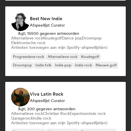
Best New Indie
Afspeellijst Curator
&gt; 15500 gegeven antwoorden
Alternatieve rock
Koudegolf
Dance pop
Droompop
Elektronische rock
Artiesten toevoegen aan mijn Spotify-afspeellijst(en)
Progressieve rock
Alternatieve rock
Koudegolf
Droompop
Indie folk
Indie pop
Indie rock
Nieuwe golf
Viva Latin Rock
Afspeellijst Curator
&gt; 200 gegeven antwoorden
Alternatieve rock
Christian Rock
Experimentele rock
Garagerock
Indie rock
Artiesten toevoegen aan mijn Spotify-afspeellijst(en)