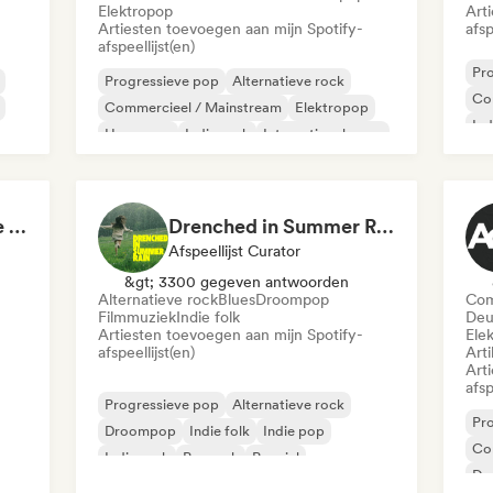
Elektropop
Art
Artiesten toevoegen aan mijn Spotify-
afsp
afspeellijst(en)
Pr
Progressieve pop
Alternatieve rock
Co
Commercieel / Mainstream
Elektropop
Ind
Hyperpop
Indie rock
Internationale pop
Lof
Poprock
Skate Jams 🛹 Garage Rock, Surf Rock & Neo-Psych
Drenched in Summer Rain 🌧️🌴
Afspeellijst Curator
&gt; 3300 gegeven antwoorden
Alternatieve rock
Blues
Droompop
Com
Filmmuziek
Indie folk
Deu
Artiesten toevoegen aan mijn Spotify-
Ele
afspeellijst(en)
Arti
Art
afsp
Progressieve pop
Alternatieve rock
Pr
Droompop
Indie folk
Indie pop
Co
Indie rock
Poprock
Popziel
De