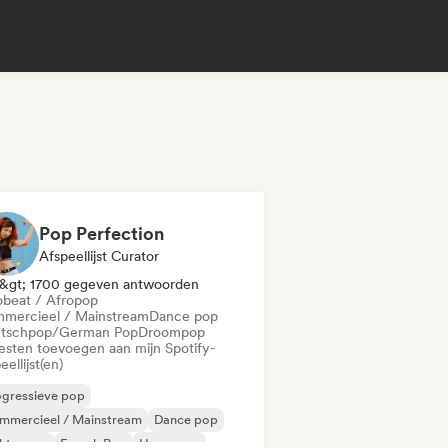
Pop Perfection
Afspeellijst Curator
&gt; 1700 gegeven antwoorden
obeat / Afropop
mercieel / Mainstream
Dance pop
tschpop/German Pop
Droompop
iesten toevoegen aan mijn Spotify-
eellijst(en)
ogressieve pop
mmercieel / Mainstream
Dance pop
ektropop
French Pop
Hyperpop