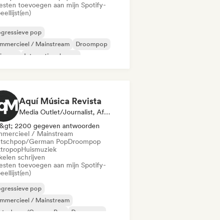
iesten toevoegen aan mijn Spotify-
eellijst(en)
ogressieve pop
mmercieel / Mainstream
Droompop
ie pop
Internationale pop
i slaapkamer
Popziel
R&B
Aquí Música Revista
Media Outlet/Journalist, Afspeellijst Curator
&gt; 2200 gegeven antwoorden
mercieel / Mainstream
tschpop/German Pop
Droompop
ktropop
Huismuziek
kelen schrijven
iesten toevoegen aan mijn Spotify-
eellijst(en)
ogressieve pop
mmercieel / Mainstream
utschpop/German Pop
Droompop