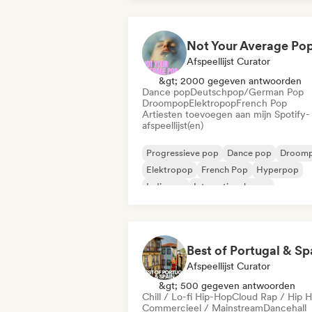
Afspeellijst Curator
&gt; 2000 gegeven antwoorden
Dance pop
Deutschpop/German Pop
Droompop
Elektropop
French Pop
Artiesten toevoegen aan mijn Spotify-
afspeellijst(en)
Progressieve pop
Dance pop
Droom
Elektropop
French Pop
Hyperpop
Indie pop
Internationale pop
Best of Portugal & Sp
Afspeellijst Curator
&gt; 500 gegeven antwoorden
Chill / Lo-fi Hip-Hop
Cloud Rap / Hip 
Commercieel / Mainstream
Dancehall