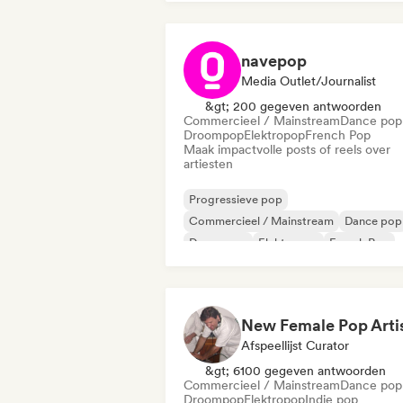
navepop
Media Outlet/Journalist
&gt; 200 gegeven antwoorden
Commercieel / Mainstream
Dance pop
Droompop
Elektropop
French Pop
Maak impactvolle posts of reels over
artiesten
Progressieve pop
Commercieel / Mainstream
Dance pop
Droompop
Elektropop
French Pop
Hyperpop
Indie pop
Afspeellijst Curator
&gt; 6100 gegeven antwoorden
Commercieel / Mainstream
Dance pop
Droompop
Elektropop
Indie pop