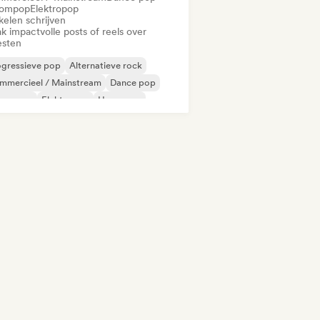
ompop
Elektropop
kelen schrijven
k impactvolle posts of reels over
esten
ogressieve pop
Alternatieve rock
mmercieel / Mainstream
Dance pop
oompop
Elektropop
Hyperpop
p-punk