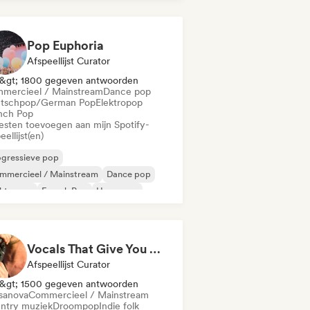
ie pop
Internationale pop
Pop Euphoria
Afspeellijst Curator
&gt; 1800 gegeven antwoorden
mercieel / Mainstream
Dance pop
tschpop/German Pop
Elektropop
nch Pop
iesten toevoegen aan mijn Spotify-
eellijst(en)
ogressieve pop
mmercieel / Mainstream
Dance pop
ektropop
French Pop
Hyperpop
ie pop
Internationale pop
Vocals That Give You Chills
Afspeellijst Curator
&gt; 1500 gegeven antwoorden
sanova
Commercieel / Mainstream
ntry muziek
Droompop
Indie folk