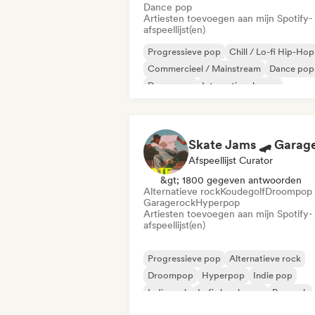
Dance pop
Artiesten toevoegen aan mijn Spotify-
afspeellijst(en)
Progressieve pop
Chill / Lo-fi Hip-Hop
Commercieel / Mainstream
Dance pop
Droompop
Internationale pop
Latijnse muziek
Latin Pop
Afspeellijst Curator
&gt; 1800 gegeven antwoorden
Alternatieve rock
Koudegolf
Droompop
Garagerock
Hyperpop
Artiesten toevoegen aan mijn Spotify-
afspeellijst(en)
Progressieve pop
Alternatieve rock
Droompop
Hyperpop
Indie pop
Indie rock
Lofi slaapkamer
Poprock