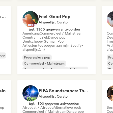
French Pop
Hyperpop
Ind
Internationale pop
Not Your Average Pop 🛸 Art Pop, Alt-Pop & Indie Pop
Feel-Good Pop
Afspeellijst Curator
&gt; 3300 gegeven antwoorden
Americana
Commercieel / Mainstream
Com
Country muziek
Dance pop
Deu
Deutschpop/German Pop
Fre
Artiesten toevoegen aan mijn Spotify-
Art
afspeellijst(en)
afsp
pop
Progressieve pop
Pr
Commercieel / Mainstream
Co
Country muziek
Dance pop
Elektropop
El
French Pop
Indie pop
Internationale pop
Ind
ain
FIFA Soundscapes: The Ultimate Soundtrack ⚽️ Festival Indie, Electropop & Dance Anthems
Afspeellijst Curator
&gt; 1300 gegeven antwoorden
Hop
Afrobeat / Afropop
Alternatieve rock
Bos
Commercieel / Mainstream
Dance pop
Cou