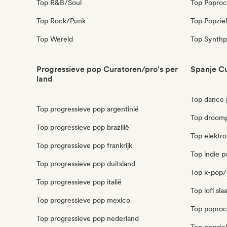
Top R&B/Soul
Top Poproc
Top Rock/Punk
Top Popziel
Top Wereld
Top Synth
Progressieve pop Curatoren/pro's per
Spanje Cu
land
Top dance 
Top progressieve pop argentinië
Top droomp
Top progressieve pop brazilië
Top elektr
Top progressieve pop frankrijk
Top indie p
Top progressieve pop duitsland
Top k-pop/
Top progressieve pop italië
Top lofi sl
Top progressieve pop mexico
Top poproc
Top progressieve pop nederland