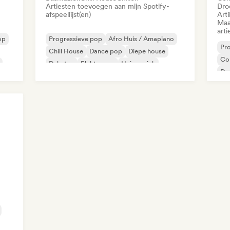
Artiesten toevoegen aan mijn Spotify-
Dro
afspeellijst(en)
Arti
Maa
arti
op
Progressieve pop
Afro Huis / Amapiano
Pr
Chill House
Dance pop
Diepe house
Co
Dubstep
Elektropop
Huismuziek
Dr
Po