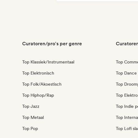
Indie dans
Indie folk
Curatoren/pro's per genre
Curatoren
Top Klassiek/Instrumentaal
Top Commer
Top Elektronisch
Top Dance
Top Folk/Akoestisch
Top Droom
Top Hiphop/Rap
Top Elektr
Top Jazz
Top Indie 
Top Metaal
Top Interna
Top Pop
Top Lofi s