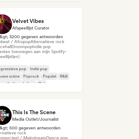
ektropop
Indie pop
Indie rock
euwe golf
Velvet Vibes
Afspeellijst Curator
&gt; 3200 gegeven antwoorden
obeat / Afropop
Alternatieve rock
cehall
Droompop
Indie pop
iesten toevoegen aan mijn Spotify-
eellijst(en)
ogressieve pop
Indie pop
euwe scène
Poprock
Popziel
R&B
ger-liedjesschrijver
Ziel
This Is The Scene
Media Outlet/Journalist
&gt; 500 gegeven antwoorden
ernatieve rock
mercieel / Mainstream
Dance pop