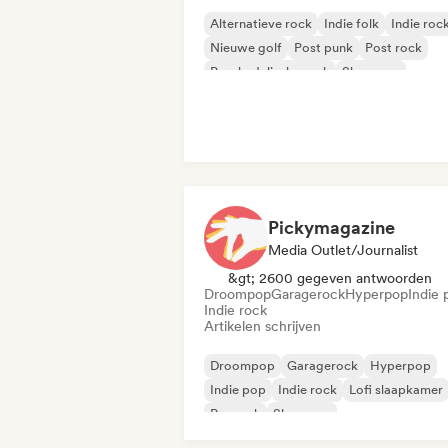
Alternatieve rock
Indie folk
Indie roc
Nieuwe golf
Post punk
Post rock
Psychedelische rock
Shoegaze
Pickymagazine
Media Outlet/Journalist
&gt; 2600 gegeven antwoorden
Droompop
Garagerock
Hyperpop
Indie 
Indie rock
Artikelen schrijven
Droompop
Garagerock
Hyperpop
Indie pop
Indie rock
Lofi slaapkamer
Poprock
Shoegaze