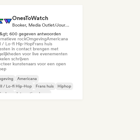
OnesToWatch
Booker, Media Outlet/Journalist
&gt; 600 gegeven antwoorden
ernatieve rock
Omgeving
Americana
l / Lo-fi Hip-Hop
Frans huis
iesten in contact brengen met
elijkheden voor live evenementen
kelen schrijven
ecteer kunstenaars voor een open
oep
geving
Americana
ll / Lo-fi Hip-Hop
Frans huis
Hiphop
ie dans
Internationale rap
derne jazz