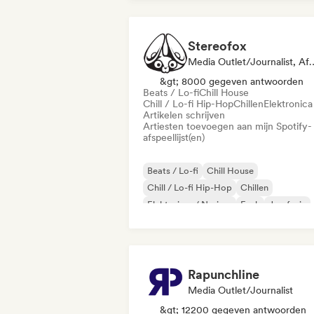
Stereofox
Media Outlet/Journalist, A
&gt; 8000 gegeven antwoorden
Beats / Lo-fi
Chill House
Chill / Lo-fi Hip-Hop
Chillen
Elektronica
Artikelen schrijven
Artiesten toevoegen aan mijn Spotify-
afspeellijst(en)
Beats / Lo-fi
Chill House
Chill / Lo-fi Hip-Hop
Chillen
Elektrojazz / Nu-jazz
Funk
Jazzfusie
Indie folk
Rapunchline
Media Outlet/Journalist
&gt; 12200 gegeven antwoorden