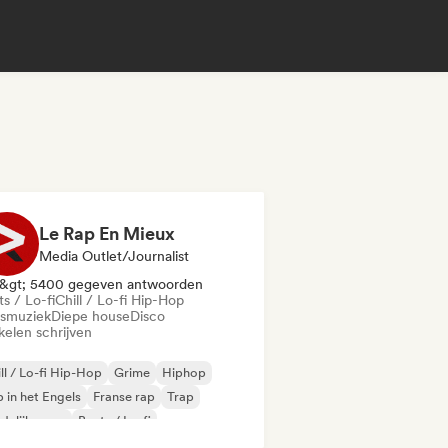
Le Rap En Mieux
Media Outlet/Journalist
&gt; 5400 gegeven antwoorden
s / Lo-fi
Chill / Lo-fi Hip-Hop
smuziek
Diepe house
Disco
kelen schrijven
ll / Lo-fi Hip-Hop
Grime
Hiphop
 in het Engels
Franse rap
Trap
delijke pop
Beats / Lo-fi