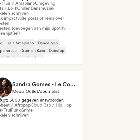
o Huis / Amapiano
Omgeving
s / Lo-fi
Chillen
Dansmuziek
kelen schrijven
k impactvolle posts of reels over
esten
iesten toevoegen aan mijn Spotify-
eellijst(en)
o Huis / Amapiano
Dance pop
epe house
Drum en Bass
Dubstep
rde Techno
Indie dans
odische & progressieve house
Sandra Gomes - Le Code Review & 1993initiales
Media Outlet/Journalist
&gt; 5000 gegeven antwoorden
obeat / Afropop
Cloud Rap / Hip Hop
r/Trui
Funk
Grime
kelen schrijven