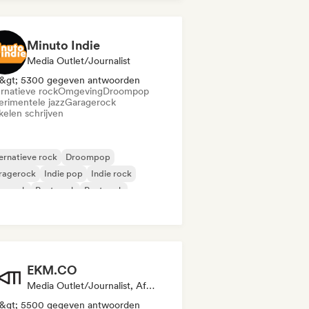
Minuto Indie
Media Outlet/Journalist
&gt; 5300 gegeven antwoorden
ernatieve rock
Omgeving
Droompop
erimentele jazz
Garagerock
kelen schrijven
ernatieve rock
Droompop
ragerock
Indie pop
Indie rock
p-punk
Post punk
Post rock
EKM.CO
Media Outlet/Journalist, Afspeellijst Curator
&gt; 5500 gegeven antwoorden