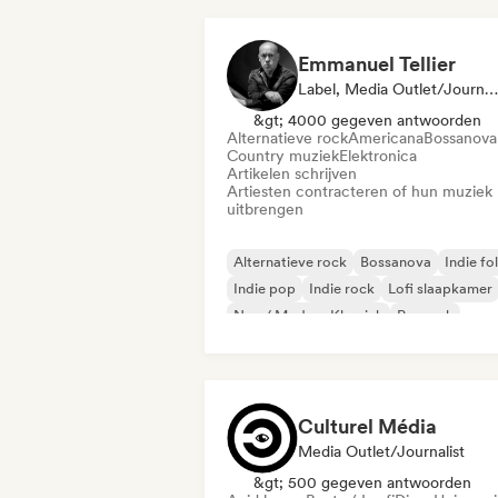
Emmanuel Tellier
Label, Media Outlet/Journalist
&gt; 4000 gegeven antwoorden
Alternatieve rock
Americana
Bossanova
Country muziek
Elektronica
Artikelen schrijven
Artiesten contracteren of hun muziek
uitbrengen
Alternatieve rock
Bossanova
Indie fo
Indie pop
Indie rock
Lofi slaapkamer
Neo / Modern Klassiek
Poprock
Culturel Média
Media Outlet/Journalist
&gt; 500 gegeven antwoorden