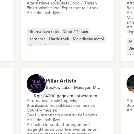
Alternatieve rock
Blues
Dood / Thrash
Afr
Elektronische rock
Experimentele rock
Beat
Artikelen schrijven
Arti
Maa
arti
Art
Alternatieve rock
Dood / Thrash
afsp
Hardcore
Harde rock
Melodische metal
Afr
Metaal / Zwaar metaal
Di
Psychedelische rock
Punk rock
Ha
Mel
Pillar Artists
Booker, Label, Manager, Media Outlet/Journalist, Mentor, Afspeellijst Curator
&gt; 24300 gegeven antwoorden
g
Alternatieve rock
Omgeving
Afr
Braziliaanse muziek
Klassieke muziek
Boo
Country muziek
Arti
Geef kunstenaars constructief advies
Artikelen schrijven
Artiesten in contact brengen met
mogelijkheden voor live evenementen