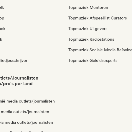
olk
Topmuziek Mentoren
pop
Topmuziek Afspeellijst Curators
ock
Topmuziek Uitgevers
k
Topmuziek Radiostations
Topmuziek Sociale Media Beïnvlo
liedjesschrijver
Topmuziek Geluidsexperts
lets/Journalisten
/pro's per land
nië media outlets/journalisten
ë media outlets/journalisten
a media outlets/journalisten