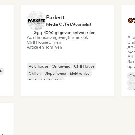
Parkett
Media Outlet/Journalist
&gt; 4300 gegeven antwoorden
Acid house
Omgeving
Basmuziek
Alt
Chill House
Chillen
Chil
Artikelen schrijven
Art
mog
Arti
Sel
Acid house
Omgeving
Chill House
opr
lk
Chillen
Diepe house
Elektronica
Om
Funky / Jackin Huis
Chi
Hard dance / hardcore / hardstyle
Ind
Mo