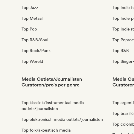
Top Jazz
Top Indie f
Top Metaal
Top Indie 
Top Pop
Top Indie r
Top R&B/Soul
Top Poproc
Top Rock/Punk
Top R&B
Top Wereld
Top Singer-
Media Outlets/Journalisten
Media Out
Curatoren/pro's per genre
Curatoren
Top klassiek/instrumentaal media
Top argenti
outlets/journalisten
Top brazili
Top elektronisch media outlets/journalisten
Top colombi
Top folk/akoestisch media