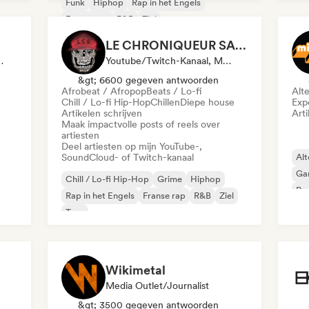
Funk
Hiphop
Rap in het Engels
Franse rap
R&B
Ziel
LE CHRONIQUEUR SALE
fspeellijst Curator
Youtube/Twitch-Kanaal, Media Outlet/Journalist, Sociale Media Beïnvloeder
&gt; 6600 gegeven antwoorden
Afrobeat / Afropop
Beats / Lo-fi
Alt
Chill / Lo-fi Hip-Hop
Chillen
Diepe house
Exp
Artikelen schrijven
Arti
Maak impactvolle posts of reels over
artiesten
Deel artiesten op mijn YouTube-,
SoundCloud- of Twitch-kanaal
Alt
Ga
Chill / Lo-fi Hip-Hop
Grime
Hiphop
Po
Rap in het Engels
Franse rap
R&B
Ziel
Trap
Wikimetal
Media Outlet/Journalist
&gt; 3500 gegeven antwoorden