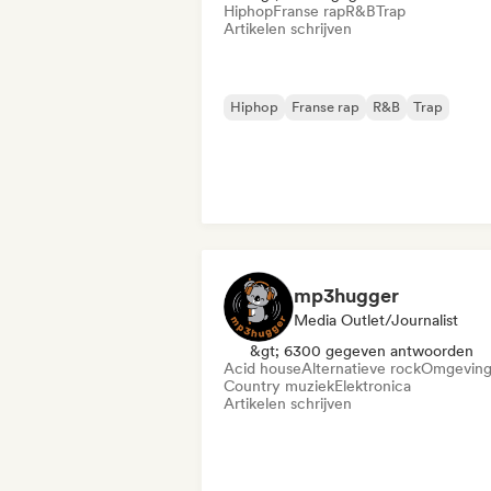
Hiphop
Franse rap
R&B
Trap
Artikelen schrijven
Hiphop
Franse rap
R&B
Trap
mp3hugger
Media Outlet/Journalist
&gt; 6300 gegeven antwoorden
Acid house
Alternatieve rock
Omgevin
Country muziek
Elektronica
Artikelen schrijven