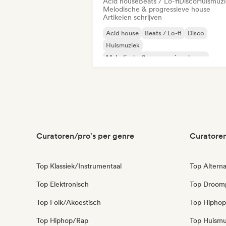
Acid house
Beats / Lo-fi
Disco
Huismuzi
Melodische & progressieve house
Artikelen schrijven
Acid house
Beats / Lo-fi
Disco
Huismuziek
Melodische & progressieve house
Nu-disco/Italo
Synthwave
Techno
Curatoren/pro's per genre
Curatoren
Top Klassiek/Instrumentaal
Top Alterna
Top Elektronisch
Top Droom
Top Folk/Akoestisch
Top Hiphop
Top Hiphop/Rap
Top Huismu