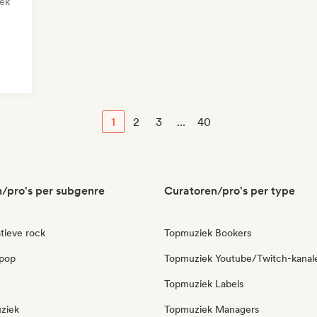
ek
1
2
3
...
40
/pro's per subgenre
Curatoren/pro's per type
tieve rock
Topmuziek Bookers
pop
Topmuziek Youtube/Twitch-kanal
Topmuziek Labels
ziek
Topmuziek Managers