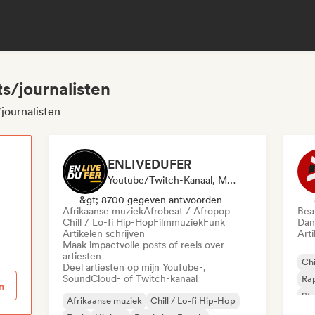
s/journalisten
journalisten
ENLIVEDUFER
Youtube/Twitch-Kanaal, Media Outlet/Journalist, Sociale Media Beïnvloeder
&gt; 8700 gegeven antwoorden
Afrikaanse muziek
Afrobeat / Afropop
Beat
p
Chill / Lo-fi Hip-Hop
Filmmuziek
Funk
Dan
Artikelen schrijven
Arti
Maak impactvolle posts of reels over
artiesten
Chi
Deel artiesten op mijn YouTube-,
SoundCloud- of Twitch-kanaal
Rap
n
Ste
Afrikaanse muziek
Chill / Lo-fi Hip-Hop