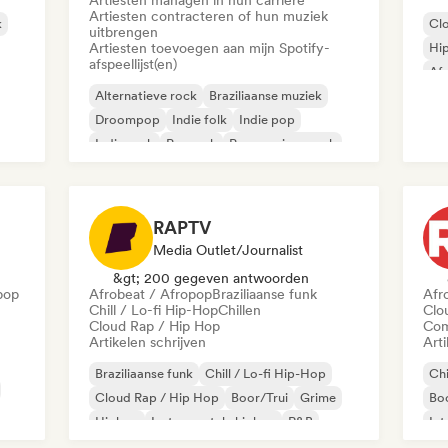
Artiesten managen in hun carrière
Artiesten contracteren of hun muziek
k
Cl
uitbrengen
Artiesten toevoegen aan mijn Spotify-
Hi
afspeellijst(en)
Af
Alternatieve rock
Braziliaanse muziek
Droompop
Indie folk
Indie pop
Indie rock
Poprock
Progressieve rock
RAPTV
Media Outlet/Journalist
&gt; 200 gegeven antwoorden
pop
Afrobeat / Afropop
Braziliaanse funk
Afr
Chill / Lo-fi Hip-Hop
Chillen
Clo
Cloud Rap / Hip Hop
Com
Artikelen schrijven
Arti
Braziliaanse funk
Chill / Lo-fi Hip-Hop
Chi
Cloud Rap / Hip Hop
Boor/Trui
Grime
Boo
Hiphop
Instrumentale hiphop
R&B
Int