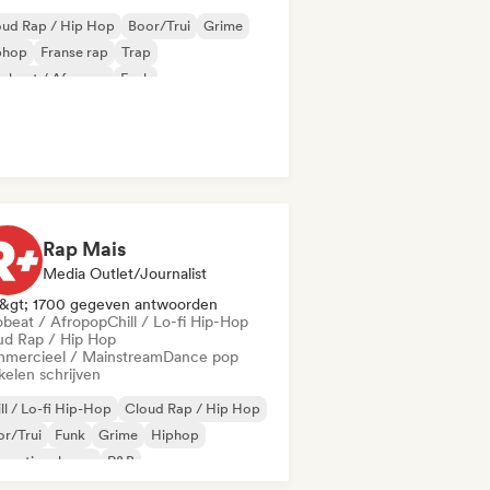
oud Rap / Hip Hop
Boor/Trui
Grime
phop
Franse rap
Trap
robeat / Afropop
Funk
Rap Mais
Media Outlet/Journalist
&gt; 1700 gegeven antwoorden
obeat / Afropop
Chill / Lo-fi Hip-Hop
ud Rap / Hip Hop
mercieel / Mainstream
Dance pop
kelen schrijven
ll / Lo-fi Hip-Hop
Cloud Rap / Hip Hop
r/Trui
Funk
Grime
Hiphop
ernationale rap
R&B