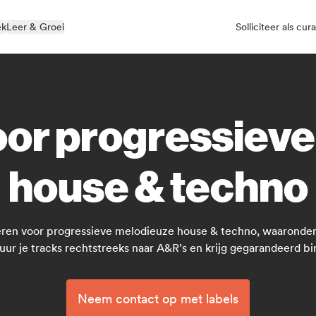
ek
Leer & Groei
Solliciteer als cur
oor progressiev
house & techno
cteren voor progressieve melodieuze house & techno, waaronde
uur je tracks rechtstreeks naar A&R’s en krijg gegarandeerd b
Neem contact op met labels