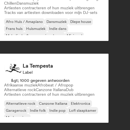
Chillen
Dansmuziek
Artiesten contracteren of hun muziek uitbrengen
Tracks van artiesten downloaden voor mijn DJ-sets
Afro Huis / Amapiano
Dansmuziek
Diepe house
Frans huis
Huismuziek
Indie dans
Melodische & progressieve house
Minimaal
La Tempesta
Label
&gt; 1000 gegeven antwoorden
Afrikaanse muziek
Afrobeat / Afropop
Alternatieve rock
Canzone Italiana
Dub
Artiesten contracteren of hun muziek uitbrengen
Alternatieve rock
Canzone Italiana
Elektronica
Garagerock
Indie folk
Indie pop
Lofi slaapkamer
Moderne jazz