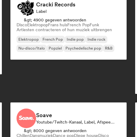
Cracki Records
Label
&gt; 4900 gegeven antwoorden
Disco
Elektropop
Frans huis
French Pop
Funk
Artiesten contracteren of hun muziek uitbrengen
Elektropop
French Pop
Indie pop
Indie rock
Nu-disco/Italo
Popziel
Psychedelische pop
R&B
Soave
Youtube/Twitch-Kanaal, Label, Afspeellijst Curator
&gt; 8000 gegeven antwoorden
Chillen
Dansmuziek
Dance pop
Diepe house
Disco