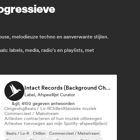
progressieve
ouse, melodieuze techno en aanverwante stijlen.
: labels, media, radio's en playlists, met
Intact Records (Background Chill Music & Good Vibes On The Road)
Label, Afspeellijst Curator
&gt; 4100 gegeven antwoorden
Omgeving
Beats / Lo-fi
Chillen
Klassieke muziek
Commercieel / Mainstream
Artiesten contracteren of hun muziek uitbrengen
Artiesten toevoegen aan mijn Spotify-afspeellijst(en)
Beats / Lo-fi
Chillen
Commercieel / Mainstream