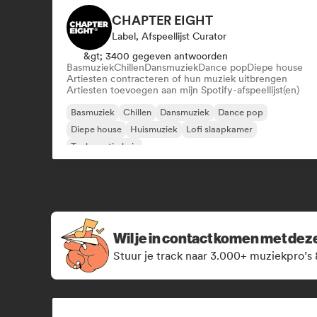
CHAPTER EIGHT
Label, Afspeellijst Curator
&gt; 3400 gegeven antwoorden
Basmuziek
Chillen
Dansmuziek
Dance pop
Diepe house
Artiesten contracteren of hun muziek uitbrengen
Artiesten toevoegen aan mijn Spotify-afspeellijst(en)
Basmuziek
Chillen
Dansmuziek
Dance pop
Diepe house
Huismuziek
Lofi slaapkamer
Toekomstig huis
Wil je in contact komen met de
Stuur je track naar 3.000+ muziekpro’s 