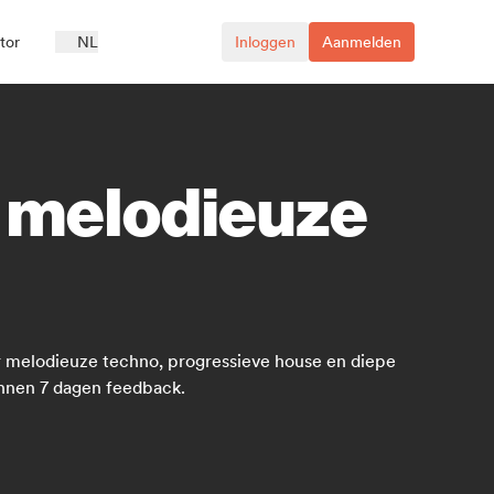
ator
NL
Inloggen
Aanmelden
e melodieuze
r melodieuze techno, progressieve house en diepe
innen 7 dagen feedback.