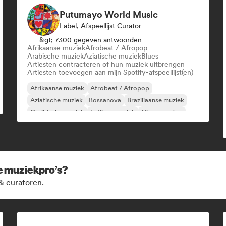
Putumayo World Music
Label, Afspeellijst Curator
&gt; 7300 gegeven antwoorden
Afrikaanse muziek
Afrobeat / Afropop
Arabische muziek
Aziatische muziek
Blues
Artiesten contracteren of hun muziek uitbrengen
Artiesten toevoegen aan mijn Spotify-afspeellijst(en)
Afrikaanse muziek
Afrobeat / Afropop
Aziatische muziek
Bossanova
Braziliaanse muziek
Caribische muziek
Latijnse muziek
Nieuwe scène
ze muziekpro’s?
& curatoren.