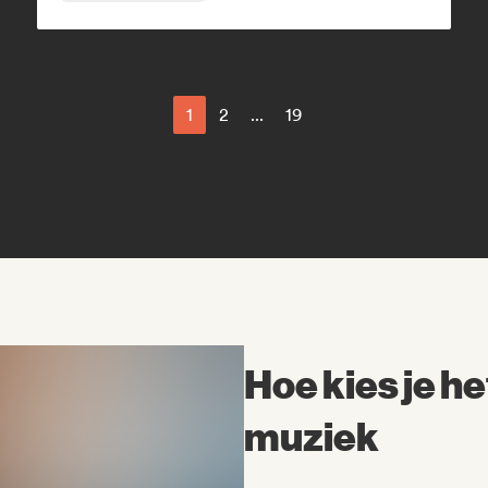
1
2
...
19
Hoe kies je het
muziek