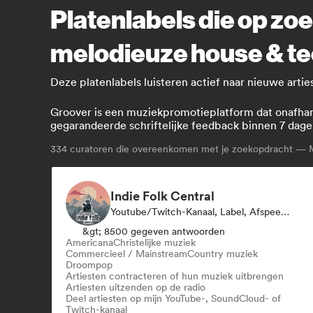
Platenlabels die op zoe
melodieuze house & t
Deze platenlabels luisteren actief naar nieuwe art
Groover is een muziekpromotieplatform dat onafhanke
gegarandeerde schriftelijke feedback binnen 7 dage
334
curatoren die overeenkomen met je zoekopdracht — M
Indie Folk Central
Youtube/Twitch-Kanaal, Label, Afspeellijst Curator, Radiostation
&gt; 8500 gegeven antwoorden
Americana
Christelijke muziek
Commercieel / Mainstream
Country muziek
Droompop
Artiesten contracteren of hun muziek uitbrengen
Artiesten uitzenden op de radio
Deel artiesten op mijn YouTube-, SoundCloud- of
Twitch-kanaal