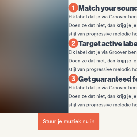
Match your sound 
Elk label dat je via Groover be
Doen ze dat niet, dan krijg je j
stijl van progressive melodic 
Target active lab
Elk label dat je via Groover be
Doen ze dat niet, dan krijg je j
stijl van progressive melodic 
Get guaranteed f
Elk label dat je via Groover be
Doen ze dat niet, dan krijg je j
stijl van progressive melodic 
Stuur je muziek nu in