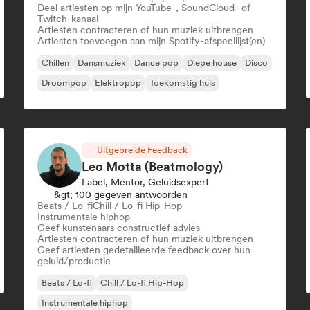
Deel artiesten op mijn YouTube-, SoundCloud- of
Twitch-kanaal
Artiesten contracteren of hun muziek uitbrengen
Artiesten toevoegen aan mijn Spotify-afspeellijst(en)
Chillen
Dansmuziek
Dance pop
Diepe house
Disco
Droompop
Elektropop
Toekomstig huis
Uitgebreide Feedback
Leo Motta (Beatmology)
Label, Mentor, Geluidsexpert
&gt; 100 gegeven antwoorden
Beats / Lo-fi
Chill / Lo-fi Hip-Hop
Instrumentale hiphop
Geef kunstenaars constructief advies
Artiesten contracteren of hun muziek uitbrengen
Geef artiesten gedetailleerde feedback over hun
geluid/productie
Beats / Lo-fi
Chill / Lo-fi Hip-Hop
Instrumentale hiphop