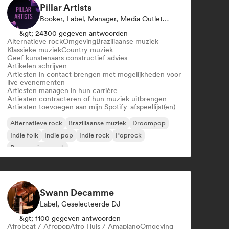
Pillar Artists
Booker, Label, Manager, Media Outlet/Journalist, Mentor, Afspeellijst Curator
&gt; 24300 gegeven antwoorden
Alternatieve rock
Omgeving
Braziliaanse muziek
Klassieke muziek
Country muziek
Geef kunstenaars constructief advies
Artikelen schrijven
Artiesten in contact brengen met mogelijkheden voor
live evenementen
Artiesten managen in hun carrière
Artiesten contracteren of hun muziek uitbrengen
Artiesten toevoegen aan mijn Spotify-afspeellijst(en)
Alternatieve rock
Braziliaanse muziek
Droompop
Indie folk
Indie pop
Indie rock
Poprock
Progressieve rock
Swann Decamme
Label, Geselecteerde DJ
&gt; 1100 gegeven antwoorden
Afrobeat / Afropop
Afro Huis / Amapiano
Omgeving