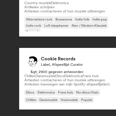
Country muziek
Elektronica
Artikelen schrijven
Artiesten contracteren of hun muziek uitbrengen
Alternatieve rock
Bossanova
Indie folk
Indie pop
Indie rock
Lofi slaapkamer
Neo / Modern Klassiek
Poprock
Cookie Records
Label, Afspeellijst Curator
&gt; 2900 gegeven antwoorden
Chillen
Dansmuziek
Disco
Elektronica
Frans huis
Artiesten contracteren of hun muziek uitbrengen
Artiesten toevoegen aan mijn Spotify-afspeellijst(en)
Disco
Elektronica
Frans huis
Nu-disco/Italo
Chillen
Dansmuziek
Huismuziek
Popziel