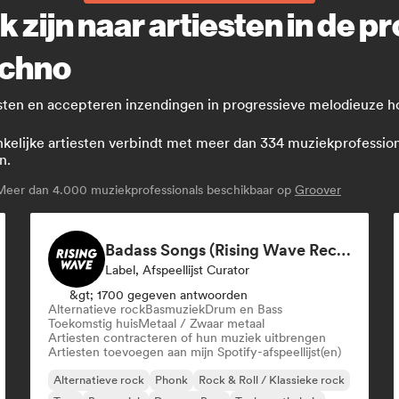
k zijn naar artiesten in de 
echno
iesten en accepteren inzendingen in progressieve melodieuze h
lijke artiesten verbindt met meer dan 334 muziekprofessionals
n.
eer dan 4.000 muziekprofessionals beschikbaar op
Groover
Badass Songs (Rising Wave Records)
Label, Afspeellijst Curator
&gt; 1700 gegeven antwoorden
Alternatieve rock
Basmuziek
Drum en Bass
Toekomstig huis
Metaal / Zwaar metaal
Artiesten contracteren of hun muziek uitbrengen
Artiesten toevoegen aan mijn Spotify-afspeellijst(en)
Alternatieve rock
Phonk
Rock & Roll / Klassieke rock