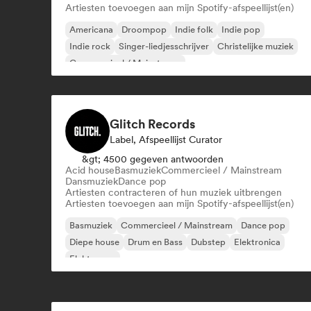
Artiesten toevoegen aan mijn Spotify-afspeellijst(en)
Americana
Droompop
Indie folk
Indie pop
Indie rock
Singer-liedjesschrijver
Christelijke muziek
Commercieel / Mainstream
Glitch Records
Label, Afspeellijst Curator
&gt; 4500 gegeven antwoorden
Acid house
Basmuziek
Commercieel / Mainstream
Dansmuziek
Dance pop
Artiesten contracteren of hun muziek uitbrengen
Artiesten toevoegen aan mijn Spotify-afspeellijst(en)
Basmuziek
Commercieel / Mainstream
Dance pop
Diepe house
Drum en Bass
Dubstep
Elektronica
Elektropop