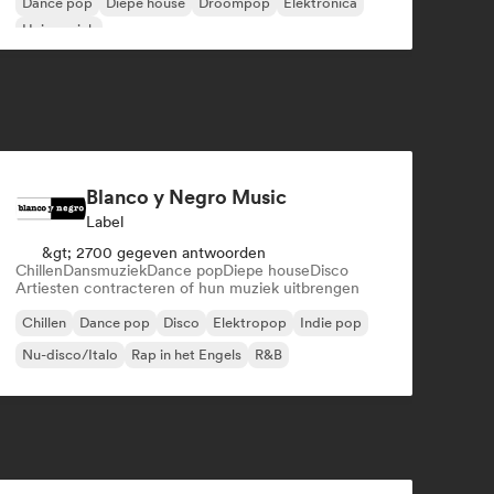
Dance pop
Diepe house
Droompop
Elektronica
Huismuziek
Blanco y Negro Music
Label
&gt; 2700 gegeven antwoorden
Chillen
Dansmuziek
Dance pop
Diepe house
Disco
Artiesten contracteren of hun muziek uitbrengen
Chillen
Dance pop
Disco
Elektropop
Indie pop
Nu-disco/Italo
Rap in het Engels
R&B