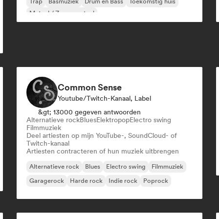
Trap
Basmuziek
Drum en Bass
Toekomstig huis
Metaal / Zwaar metaal
Common Sense
Youtube/Twitch-Kanaal, Label
&gt; 13000 gegeven antwoorden
Alternatieve rock
Blues
Elektropop
Electro swing
Filmmuziek
Deel artiesten op mijn YouTube-, SoundCloud- of
Twitch-kanaal
Artiesten contracteren of hun muziek uitbrengen
Alternatieve rock
Blues
Electro swing
Filmmuziek
Garagerock
Harde rock
Indie rock
Poprock