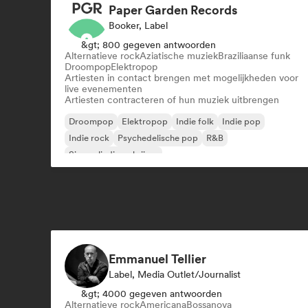
Paper Garden Records
Booker, Label
&gt; 800 gegeven antwoorden
Alternatieve rock
Aziatische muziek
Braziliaanse funk
Droompop
Elektropop
Artiesten in contact brengen met mogelijkheden voor
live evenementen
Artiesten contracteren of hun muziek uitbrengen
Droompop
Elektropop
Indie folk
Indie pop
Indie rock
Psychedelische pop
R&B
Singer-liedjesschrijver
Emmanuel Tellier
Label, Media Outlet/Journalist
&gt; 4000 gegeven antwoorden
Alternatieve rock
Americana
Bossanova