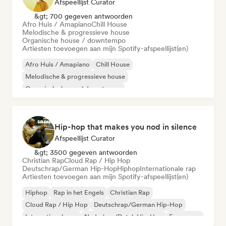
Afspeellijst Curator
&gt; 700 gegeven antwoorden
Afro Huis / Amapiano
Chill House
Melodische & progressieve house
Organische house / downtempo
Artiesten toevoegen aan mijn Spotify-afspeellijst(en)
Afro Huis / Amapiano
Chill House
Melodische & progressieve house
Organische house / downtempo
Hip-hop that makes you nod in silence
Afspeellijst Curator
&gt; 3500 gegeven antwoorden
Christian Rap
Cloud Rap / Hip Hop
Deutschrap/German Hip-Hop
Hiphop
Internationale rap
Artiesten toevoegen aan mijn Spotify-afspeellijst(en)
Hiphop
Rap in het Engels
Christian Rap
Cloud Rap / Hip Hop
Deutschrap/German Hip-Hop
Internationale rap
Nederhop/Dutch Hip-Hop
Franse rap