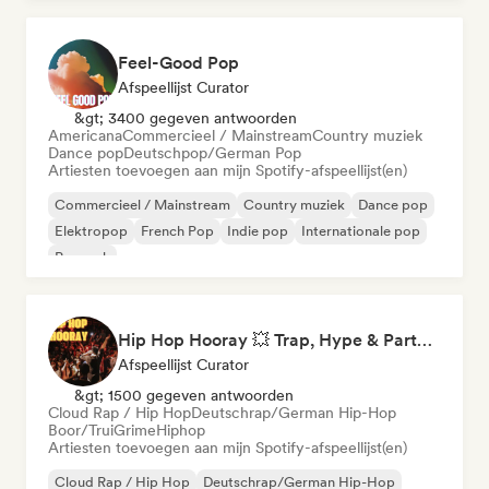
Feel-Good Pop
Afspeellijst Curator
&gt; 3400 gegeven antwoorden
Americana
Commercieel / Mainstream
Country muziek
Dance pop
Deutschpop/German Pop
Artiesten toevoegen aan mijn Spotify-afspeellijst(en)
Commercieel / Mainstream
Country muziek
Dance pop
Elektropop
French Pop
Indie pop
Internationale pop
Poprock
Hip Hop Hooray 💥 Trap, Hype & Party Rap Bangers
Afspeellijst Curator
&gt; 1500 gegeven antwoorden
Cloud Rap / Hip Hop
Deutschrap/German Hip-Hop
Boor/Trui
Grime
Hiphop
Artiesten toevoegen aan mijn Spotify-afspeellijst(en)
Cloud Rap / Hip Hop
Deutschrap/German Hip-Hop