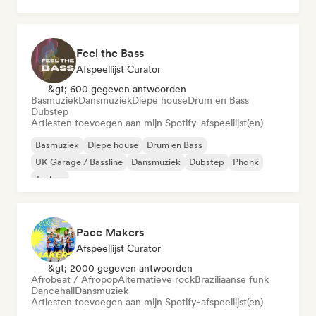
Feel the Bass
Afspeellijst Curator
&gt; 600 gegeven antwoorden
Basmuziek
Dansmuziek
Diepe house
Drum en Bass
Dubstep
Artiesten toevoegen aan mijn Spotify-afspeellijst(en)
Basmuziek
Diepe house
Drum en Bass
UK Garage / Bassline
Dansmuziek
Dubstep
Phonk
Techno
Pace Makers
Afspeellijst Curator
&gt; 2000 gegeven antwoorden
Afrobeat / Afropop
Alternatieve rock
Braziliaanse funk
Dancehall
Dansmuziek
Artiesten toevoegen aan mijn Spotify-afspeellijst(en)