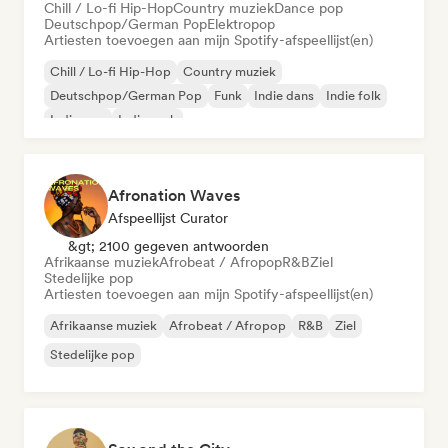
Chill / Lo-fi Hip-Hop
Country muziek
Dance pop
Deutschpop/German Pop
Elektropop
Artiesten toevoegen aan mijn Spotify-afspeellijst(en)
Chill / Lo-fi Hip-Hop
Country muziek
Deutschpop/German Pop
Funk
Indie dans
Indie folk
Indie pop
Indie rock
Afronation Waves
Afspeellijst Curator
&gt; 2100 gegeven antwoorden
Afrikaanse muziek
Afrobeat / Afropop
R&B
Ziel
Stedelijke pop
Artiesten toevoegen aan mijn Spotify-afspeellijst(en)
Afrikaanse muziek
Afrobeat / Afropop
R&B
Ziel
Stedelijke pop