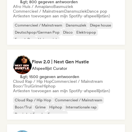
&gt; 800 gegeven antwoorden
Afro Huis / Amapiano
Basmuziek
Commercieel / Mainstream
Dansmuziek
Dance pop
Artiesten toevoegen aan mijn Spotify-afspeellijst(en)
Commercieel / Mainstream
Dansmuziek
Diepe house
Deutschpop/German Pop
Disco
Elektropop
French Pop
Huismuziek
Flow 2.0 | Next Gen Hustle
Afspeellijst Curator
&gt; 1500 gegeven antwoorden
Cloud Rap / Hip Hop
Commercieel / Mainstream
Boor/Trui
Grime
Hiphop
Artiesten toevoegen aan mijn Spotify-afspeellijst(en)
Cloud Rap / Hip Hop
Commercieel / Mainstream
Boor/Trui
Grime
Hiphop
Internationale rap
Rap in het Engels
Franse rap