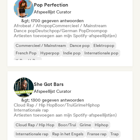
Pop Perfection
Afspeellijst Curator
&gt; 1700 gegeven antwoorden
Afrobeat / Afropop
Commercieel / Mainstream
Dance pop
Deutschpop/German Pop
Droompop
Artiesten toevoegen aan mijn Spotify-afspeellijst(en)
Commercieel / Mainstream
Dance pop
Elektropop
French Pop
Hyperpop
Indie pop
Internationale pop
K-Pop/J-Pop
She Got Bars
Afspeellijst Curator
&gt; 1300 gegeven antwoorden
Cloud Rap / Hip Hop
Boor/Trui
Grime
Hiphop
Internationale rap
Artiesten toevoegen aan mijn Spotify-afspeellijst(en)
Cloud Rap / Hip Hop
Boor/Trui
Grime
Hiphop
Internationale rap
Rap in het Engels
Franse rap
Trap