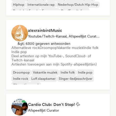
Hiphop
Internationale rap
Nederhop/Dutch Hip-Hop
Rap in het Engels
Franse rap
Rap/Trap Italiano
alexrainbirdMusic
Youtube/Twitch-Kanaal, Afspeellijst Curator
&gt; 6300 gegeven antwoorden
Alternatieve rock
Droompop
Vakantie muziek
Indie folk
Indie pop
Deel artiesten op mijn YouTube-, SoundCloud- of
Twitch-kanaal
Artiesten toevoegen aan mijn Spotify-afspeellijst(en)
Droompop
Vakantie muziek
Indie folk
Indie pop
Indie rock
Lofi slaapkamer
Singer-liedjesschrijver
Alternatieve rock
Cardio Club: Don't Stop! 💦
Afspeellijst Curator