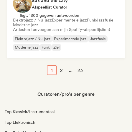
Sax and the City
Afspeellijst Curator
&gt; 1300 gegeven antwoorden
Elektrojazz / Nu-jazz
Experimentele jazz
Funk
Jazzfusie
Moderne jazz
Artiesten toevoegen aan mijn Spotify-afspeellijst(en)
Elektrojazz / Nu-jazz
Experimentele jazz
Jazzfusie
Moderne jazz
Funk
Ziel
1
2
...
23
Curatoren/pro's per genre
Top Klassiek/Instrumentaal
Top Elektronisch