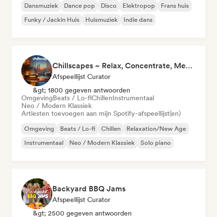
Dansmuziek
Dance pop
Disco
Elektropop
Frans huis
Funky / Jackin Huis
Huismuziek
Indie dans
Chillscapes ~ Relax, Concentrate, Meditate, Sleep, Dream
Afspeellijst Curator
&gt; 1800 gegeven antwoorden
Omgeving
Beats / Lo-fi
Chillen
Instrumentaal
Neo / Modern Klassiek
Artiesten toevoegen aan mijn Spotify-afspeellijst(en)
Omgeving
Beats / Lo-fi
Chillen
Relaxation/New Age
Instrumentaal
Neo / Modern Klassiek
Solo piano
Backyard BBQ Jams
Afspeellijst Curator
&gt; 2500 gegeven antwoorden