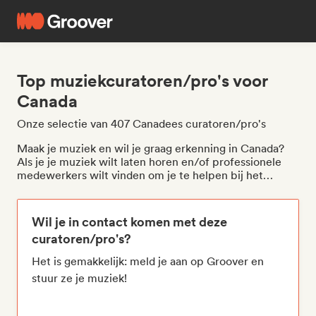
Top muziekcuratoren/pro's voor
Canada
Onze selectie van 407 Canadees curatoren/pro's
Maak je muziek en wil je graag erkenning in Canada?
Als je je muziek wilt laten horen en/of professionele
medewerkers wilt vinden om je te helpen bij het
opzetten van je muziekprojecten, ben je hier aan het
juiste adres. Met Groover kun je je richten op
muzieklabels, media, radiostations, afspeellijsten en
Wil je in contact komen met deze
professionals uit de muziekindustrie in Canada, zoals
curatoren/pro's?
The Synth Dimension
.
Het is gemakkelijk: meld je aan op Groover en
stuur ze je muziek!