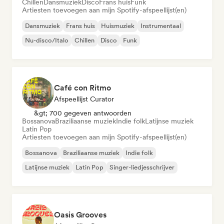
Chillen
Dansmuziek
Disco
Frans huis
Funk
Artiesten toevoegen aan mijn Spotify-afspeellijst(en)
Dansmuziek
Frans huis
Huismuziek
Instrumentaal
Nu-disco/Italo
Chillen
Disco
Funk
Café con Ritmo
Afspeellijst Curator
&gt; 700 gegeven antwoorden
Bossanova
Braziliaanse muziek
Indie folk
Latijnse muziek
Latin Pop
Artiesten toevoegen aan mijn Spotify-afspeellijst(en)
Bossanova
Braziliaanse muziek
Indie folk
Latijnse muziek
Latin Pop
Singer-liedjesschrijver
Oasis Grooves