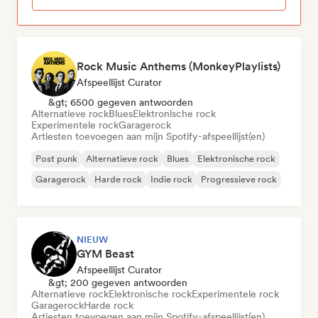
Rock Music Anthems (MonkeyPlaylists)
Afspeellijst Curator
&gt; 6500 gegeven antwoorden
Alternatieve rock
Blues
Elektronische rock
Experimentele rock
Garagerock
Artiesten toevoegen aan mijn Spotify-afspeellijst(en)
Post punk
Alternatieve rock
Blues
Elektronische rock
Garagerock
Harde rock
Indie rock
Progressieve rock
NIEUW
GYM Beast
Afspeellijst Curator
&gt; 200 gegeven antwoorden
Alternatieve rock
Elektronische rock
Experimentele rock
Garagerock
Harde rock
Artiesten toevoegen aan mijn Spotify-afspeellijst(en)