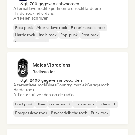
&gt; 700 gegeven antwoorden
Alternatieve rock
Experimentele rock
Hardcore
Harde rock
Indie dans
Artikelen schrijven
Post punk
Alternatieve rock
Experimentele rock
Harde rock
Indie rock
Pop-punk
Post rock
Progressieve rock
Males Vibracions
Radiostation
&gt; 2400 gegeven antwoorden
Alternatieve rock
Blues
Country muziek
Garagerock
Harde rock
Artiesten uitzenden op de radio
Post punk
Blues
Garagerock
Harde rock
Indie rock
Progressieve rock
Psychedelische rock
Punk rock