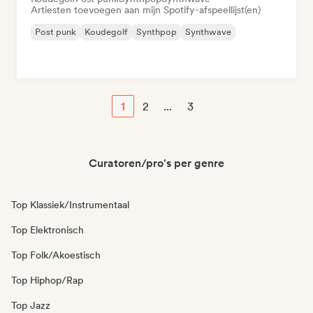
Artiesten toevoegen aan mijn Spotify-afspeellijst(en)
Post punk
Koudegolf
Synthpop
Synthwave
1
2
...
3
Curatoren/pro's per genre
Top Klassiek/Instrumentaal
Top Elektronisch
Top Folk/Akoestisch
Top Hiphop/Rap
Top Jazz