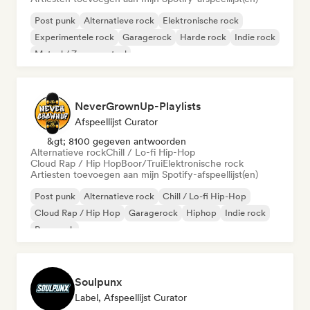
Post punk
Alternatieve rock
Elektronische rock
Experimentele rock
Garagerock
Harde rock
Indie rock
Metaal / Zwaar metaal
NeverGrownUp-Playlists
Afspeellijst Curator
&gt; 8100 gegeven antwoorden
Alternatieve rock
Chill / Lo-fi Hip-Hop
Cloud Rap / Hip Hop
Boor/Trui
Elektronische rock
Artiesten toevoegen aan mijn Spotify-afspeellijst(en)
Post punk
Alternatieve rock
Chill / Lo-fi Hip-Hop
Cloud Rap / Hip Hop
Garagerock
Hiphop
Indie rock
Pop-punk
Soulpunx
Label, Afspeellijst Curator