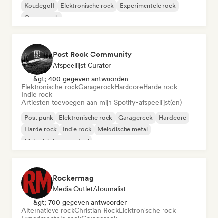
Koudegolf
Elektronische rock
Experimentele rock
Garagerock
Post Rock Community
Afspeellijst Curator
&gt; 400 gegeven antwoorden
Elektronische rock
Garagerock
Hardcore
Harde rock
Indie rock
Artiesten toevoegen aan mijn Spotify-afspeellijst(en)
Post punk
Elektronische rock
Garagerock
Hardcore
Harde rock
Indie rock
Melodische metal
Metaal / Zwaar metaal
Rockermag
Media Outlet/Journalist
&gt; 700 gegeven antwoorden
Alternatieve rock
Christian Rock
Elektronische rock