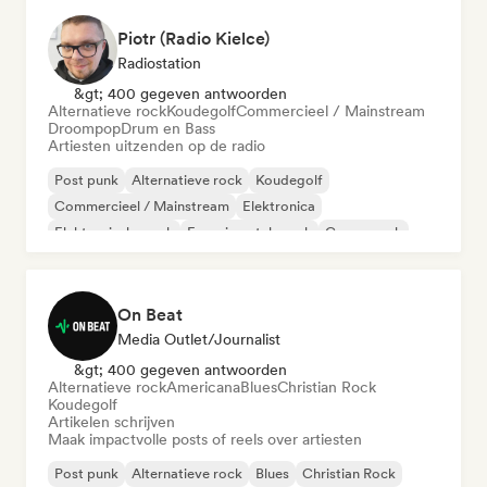
Piotr (Radio Kielce)
Radiostation
&gt; 400 gegeven antwoorden
Alternatieve rock
Koudegolf
Commercieel / Mainstream
Droompop
Drum en Bass
Artiesten uitzenden op de radio
Post punk
Alternatieve rock
Koudegolf
Commercieel / Mainstream
Elektronica
Elektronische rock
Experimentele rock
Garagerock
On Beat
Media Outlet/Journalist
&gt; 400 gegeven antwoorden
Alternatieve rock
Americana
Blues
Christian Rock
Koudegolf
Artikelen schrijven
Maak impactvolle posts of reels over artiesten
Post punk
Alternatieve rock
Blues
Christian Rock