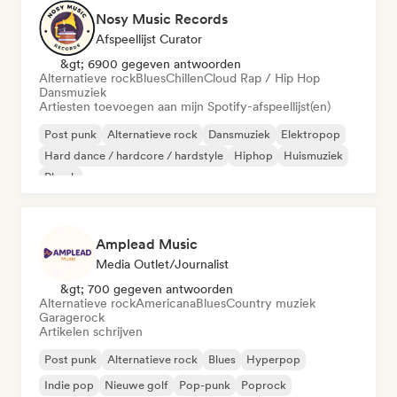
Nosy Music Records
Afspeellijst Curator
&gt; 6900 gegeven antwoorden
Alternatieve rock
Blues
Chillen
Cloud Rap / Hip Hop
Dansmuziek
Artiesten toevoegen aan mijn Spotify-afspeellijst(en)
Post punk
Alternatieve rock
Dansmuziek
Elektropop
Hard dance / hardcore / hardstyle
Hiphop
Huismuziek
Phonk
Amplead Music
Media Outlet/Journalist
&gt; 700 gegeven antwoorden
Alternatieve rock
Americana
Blues
Country muziek
Garagerock
Artikelen schrijven
Post punk
Alternatieve rock
Blues
Hyperpop
Indie pop
Nieuwe golf
Pop-punk
Poprock