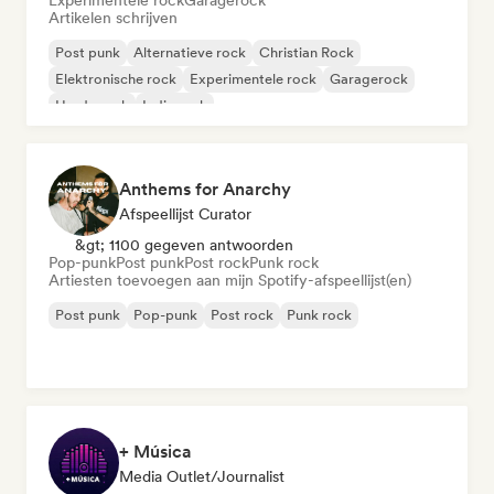
Experimentele rock
Garagerock
Artikelen schrijven
Post punk
Alternatieve rock
Christian Rock
Elektronische rock
Experimentele rock
Garagerock
Harde rock
Indie rock
Anthems for Anarchy
Afspeellijst Curator
&gt; 1100 gegeven antwoorden
Pop-punk
Post punk
Post rock
Punk rock
Artiesten toevoegen aan mijn Spotify-afspeellijst(en)
Post punk
Pop-punk
Post rock
Punk rock
+ Música
Media Outlet/Journalist