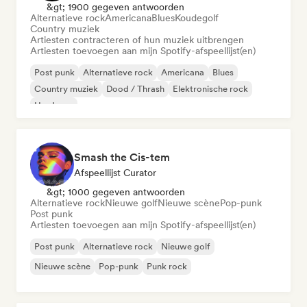
&gt; 1900 gegeven antwoorden
Alternatieve rock
Americana
Blues
Koudegolf
Country muziek
Artiesten contracteren of hun muziek uitbrengen
Artiesten toevoegen aan mijn Spotify-afspeellijst(en)
Post punk
Alternatieve rock
Americana
Blues
Country muziek
Dood / Thrash
Elektronische rock
Hardcore
Smash the Cis-tem
Afspeellijst Curator
&gt; 1000 gegeven antwoorden
Alternatieve rock
Nieuwe golf
Nieuwe scène
Pop-punk
Post punk
Artiesten toevoegen aan mijn Spotify-afspeellijst(en)
Post punk
Alternatieve rock
Nieuwe golf
Nieuwe scène
Pop-punk
Punk rock