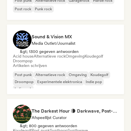
Post punk
Alternatieve rock
Garagerock
Harde rock
Post rock
Punk rock
Sound & Vision MX
Media Outlet/Journalist
&gt; 1300 gegeven antwoorden
Acid house
Alternatieve rock
Omgeving
Koudegolf
Droompop
Artikelen schrijven
Post punk
Alternatieve rock
Omgeving
Koudegolf
Droompop
Experimentele elektronica
Indie pop
Indie rock
The Darkest Hour 🌘 Darkwave, Post-Punk & Coldwave
Afspeellijst Curator
&gt; 800 gegeven antwoorden
Koudegolf
Post punk
Synthpop
Synthwave