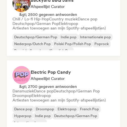
Backyard BBQ Jams
Afspeellijst Curator
&gt; 2500 gegeven antwoorden
Chill / Lo-fi Hip-Hop
Country muziek
Dance pop
Deutschpop/German Pop
Elektropop
Artiesten toevoegen aan mijn Spotify-afspeellijst(en)
Deutschpop/German Pop
Indie pop
Internationale pop
Nederpop/Dutch Pop
Polski Pop/Polish Pop
Poprock
Popziel
Svenskpop/Swedish Pop
Electric Pop Candy
Afspeellijst Curator
&gt; 2700 gegeven antwoorden
Dansmuziek
Dance pop
Deutschpop/German Pop
Droompop
Elektropop
Artiesten toevoegen aan mijn Spotify-afspeellijst(en)
Dance pop
Droompop
Elektropop
French Pop
Hyperpop
Indie pop
Deutschpop/German Pop
Internationale pop