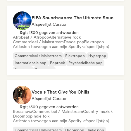
FIFA Soundscapes: The Ultimate Soundtrack ⚽️ Festival Indie, Electropop & Dance Anthems
Afspeellijst Curator
&gt; 1300 gegeven antwoorden
Afrobeat / Afropop
Alternatieve rock
Commercieel / Mainstream
Dance pop
Elektropop
Artiesten toevoegen aan mijn Spotify-afspeellijst(en)
Commercieel / Mainstream
Elektropop
Hyperpop
Internationale pop
Poprock
Psychedelische pop
Synthpop
Dance pop
Vocals That Give You Chills
Afspeellijst Curator
&gt; 1500 gegeven antwoorden
Bossanova
Commercieel / Mainstream
Country muziek
Droompop
Indie folk
Artiesten toevoegen aan mijn Spotify-afspeellijst(en)
Commercieel / Mainstream
Droompop
Indie pop