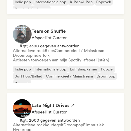
Indie pop
Internationale pop
K-Pop/J-Pop
Poprock
Psychedelische pop
Tears on Shuffle
Afspeellijst Curator
&gt; 3300 gegeven antwoorden
Alternatieve rock
Blues
Commercieel / Mainstream
Droompop
Indie folk
Artiesten toevoegen aan mijn Spotify-afspeellijst(en)
Indie pop
Internationale pop
Lofi slaapkamer
Popziel
Soft Pop/Ballad
Commercieel / Mainstream
Droompop
Poprock
Late Night Drives 🎆
Afspeellijst Curator
&gt; 2000 gegeven antwoorden
Alternatieve rock
Koudegolf
Droompop
Filmmuziek
Hyperpop