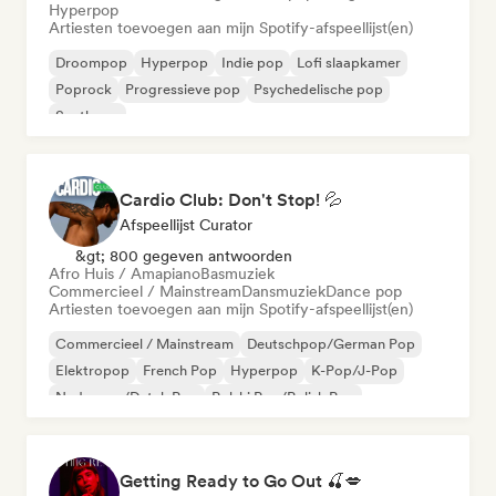
Hyperpop
Artiesten toevoegen aan mijn Spotify-afspeellijst(en)
Droompop
Hyperpop
Indie pop
Lofi slaapkamer
Poprock
Progressieve pop
Psychedelische pop
Synthpop
Cardio Club: Don't Stop! 💦
Afspeellijst Curator
&gt; 800 gegeven antwoorden
Afro Huis / Amapiano
Basmuziek
Commercieel / Mainstream
Dansmuziek
Dance pop
Artiesten toevoegen aan mijn Spotify-afspeellijst(en)
Commercieel / Mainstream
Deutschpop/German Pop
Elektropop
French Pop
Hyperpop
K-Pop/J-Pop
Nederpop/Dutch Pop
Polski Pop/Polish Pop
Getting Ready to Go Out 🍒💋