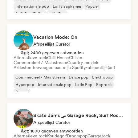
Internationale pop
Lofi slaapkamer
Popziel
Soft Pop/Ballad
Latin Pop
Vacation Mode: On
Afspeellijst Curator
&gt; 2400 gegeven antwoorden
Alternatieve rock
Chill House
Chillen
Commercieel / Mainstream
Country muziek
Artiesten toevoegen aan mijn Spotify-afspeellijst(en)
Commercieel / Mainstream
Dance pop
Elektropop
Hyperpop
Internationale pop
Latin Pop
Poprock
Popziel
Skate Jams 🛹 Garage Rock, Surf Rock & Neo-Psych
Afspeellijst Curator
&gt; 1800 gegeven antwoorden
Alternatieve rock
Koudegolf
Droompop
Garagerock