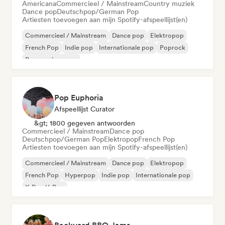
Americana
Commercieel / Mainstream
Country muziek
Dance pop
Deutschpop/German Pop
Artiesten toevoegen aan mijn Spotify-afspeellijst(en)
Commercieel / Mainstream
Dance pop
Elektropop
French Pop
Indie pop
Internationale pop
Poprock
Progressieve pop
Pop Euphoria
Afspeellijst Curator
&gt; 1800 gegeven antwoorden
Commercieel / Mainstream
Dance pop
Deutschpop/German Pop
Elektropop
French Pop
Artiesten toevoegen aan mijn Spotify-afspeellijst(en)
Commercieel / Mainstream
Dance pop
Elektropop
French Pop
Hyperpop
Indie pop
Internationale pop
K-Pop/J-Pop