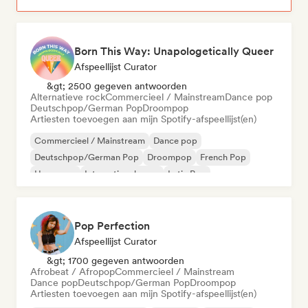
Born This Way: Unapologetically Queer
Afspeellijst Curator
&gt; 2500 gegeven antwoorden
Alternatieve rock
Commercieel / Mainstream
Dance pop
Deutschpop/German Pop
Droompop
Artiesten toevoegen aan mijn Spotify-afspeellijst(en)
Commercieel / Mainstream
Dance pop
Deutschpop/German Pop
Droompop
French Pop
Hyperpop
Internationale pop
Latin Pop
Pop Perfection
Afspeellijst Curator
&gt; 1700 gegeven antwoorden
Afrobeat / Afropop
Commercieel / Mainstream
Dance pop
Deutschpop/German Pop
Droompop
Artiesten toevoegen aan mijn Spotify-afspeellijst(en)