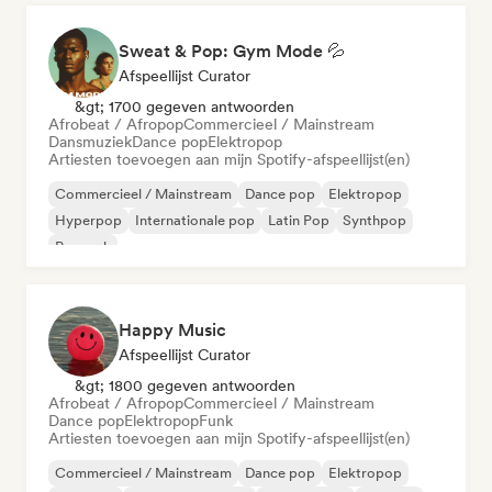
Sweat & Pop: Gym Mode 💦
Afspeellijst Curator
&gt; 1700 gegeven antwoorden
Afrobeat / Afropop
Commercieel / Mainstream
Dansmuziek
Dance pop
Elektropop
Artiesten toevoegen aan mijn Spotify-afspeellijst(en)
Commercieel / Mainstream
Dance pop
Elektropop
Hyperpop
Internationale pop
Latin Pop
Synthpop
Poprock
Happy Music
Afspeellijst Curator
&gt; 1800 gegeven antwoorden
Afrobeat / Afropop
Commercieel / Mainstream
Dance pop
Elektropop
Funk
Artiesten toevoegen aan mijn Spotify-afspeellijst(en)
Commercieel / Mainstream
Dance pop
Elektropop