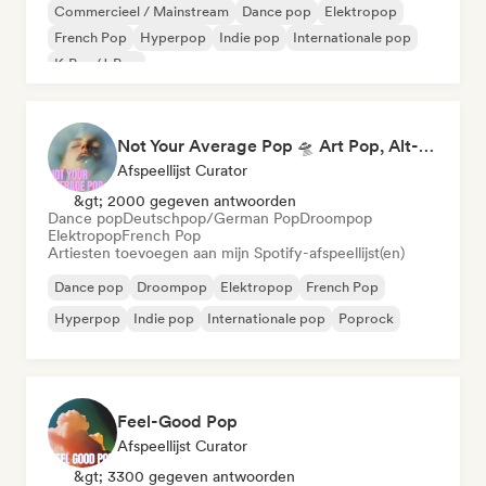
Commercieel / Mainstream
Dance pop
Elektropop
French Pop
Hyperpop
Indie pop
Internationale pop
K-Pop/J-Pop
Not Your Average Pop 🛸 Art Pop, Alt-Pop & Indie Pop
Afspeellijst Curator
&gt; 2000 gegeven antwoorden
Dance pop
Deutschpop/German Pop
Droompop
Elektropop
French Pop
Artiesten toevoegen aan mijn Spotify-afspeellijst(en)
Dance pop
Droompop
Elektropop
French Pop
Hyperpop
Indie pop
Internationale pop
Poprock
Feel-Good Pop
Afspeellijst Curator
&gt; 3300 gegeven antwoorden