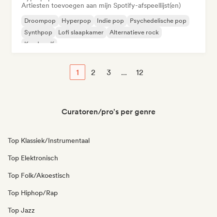
Artiesten toevoegen aan mijn Spotify-afspeellijst(en)
Droompop
Hyperpop
Indie pop
Psychedelische pop
Synthpop
Lofi slaapkamer
Alternatieve rock
Koudegolf
1
2
3
...
12
Curatoren/pro's per genre
Top Klassiek/Instrumentaal
Top Elektronisch
Top Folk/Akoestisch
Top Hiphop/Rap
Top Jazz