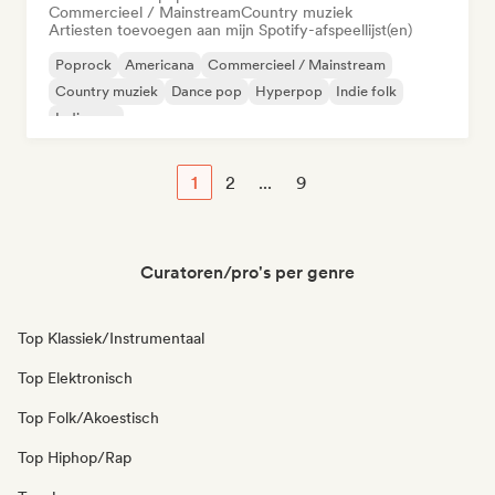
Commercieel / Mainstream
Country muziek
Artiesten toevoegen aan mijn Spotify-afspeellijst(en)
Poprock
Americana
Commercieel / Mainstream
Country muziek
Dance pop
Hyperpop
Indie folk
Indie pop
1
2
...
9
Curatoren/pro's per genre
Top Klassiek/Instrumentaal
Top Elektronisch
Top Folk/Akoestisch
Top Hiphop/Rap