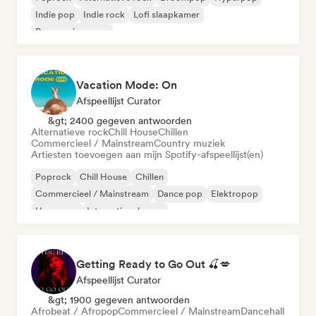
Indie pop
Indie rock
Lofi slaapkamer
Progressieve pop
Vacation Mode: On
Afspeellijst Curator
&gt; 2400 gegeven antwoorden
Alternatieve rock
Chill House
Chillen
Commercieel / Mainstream
Country muziek
Artiesten toevoegen aan mijn Spotify-afspeellijst(en)
Poprock
Chill House
Chillen
Commercieel / Mainstream
Dance pop
Elektropop
Hyperpop
Internationale pop
Getting Ready to Go Out 🍒💋
Afspeellijst Curator
&gt; 1900 gegeven antwoorden
Afrobeat / Afropop
Commercieel / Mainstream
Dancehall