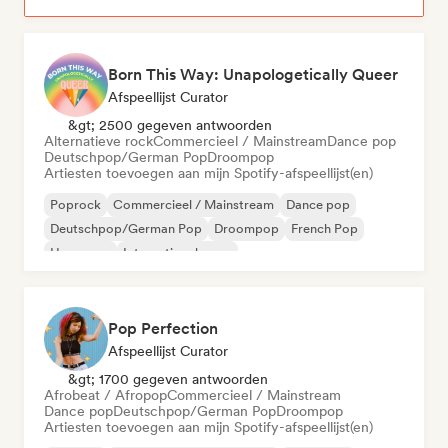
Born This Way: Unapologetically Queer
Afspeellijst Curator
&gt; 2500 gegeven antwoorden
Alternatieve rock
Commercieel / Mainstream
Dance pop
Deutschpop/German Pop
Droompop
Artiesten toevoegen aan mijn Spotify-afspeellijst(en)
Poprock
Commercieel / Mainstream
Dance pop
Deutschpop/German Pop
Droompop
French Pop
Hyperpop
Internationale pop
Pop Perfection
Afspeellijst Curator
&gt; 1700 gegeven antwoorden
Afrobeat / Afropop
Commercieel / Mainstream
Dance pop
Deutschpop/German Pop
Droompop
Artiesten toevoegen aan mijn Spotify-afspeellijst(en)