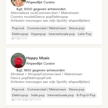
Afspeellijst Curator
&gt; 3000 gegeven antwoorden
Alternatieve rock
Commercieel / Mainstream
Country muziek
Dance pop
Elektropop
Artiesten toevoegen aan mijn Spotify-afspeellijst(en)
Poprock
Commercieel / Mainstream
Dance pop
Elektropop
Hyperpop
Internationale pop
Latin Pop
Synthpop
Happy Music
Afspeellijst Curator
&gt; 1800 gegeven antwoorden
Afrobeat / Afropop
Commercieel / Mainstream
Dance pop
Elektropop
Funk
Artiesten toevoegen aan mijn Spotify-afspeellijst(en)
Poprock
Commercieel / Mainstream
Dance pop
Elektropop
Indie pop
Internationale pop
K-Pop/J-Pop
Psychedelische pop