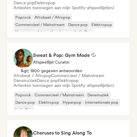
Dance pop
Elektropop
Artiesten toevoegen aan mijn Spotify-afspeellijst(en)
Poprock
Afrobeat / Afropop
Commercieel / Mainstream
Dance pop
Elektropop
Hyperpop
Internationale pop
Latin Pop
Sweat & Pop: Gym Mode 💦
Afspeellijst Curator
&gt; 1800 gegeven antwoorden
Afrobeat / Afropop
Commercieel / Mainstream
Dansmuziek
Dance pop
Elektropop
Artiesten toevoegen aan mijn Spotify-afspeellijst(en)
Poprock
Commercieel / Mainstream
Dansmuziek
Dance pop
Elektropop
Hyperpop
Internationale pop
Latin Pop
Choruses to Sing Along To