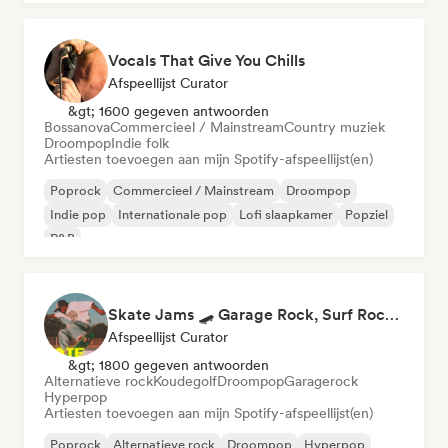
Vocals That Give You Chills
Afspeellijst Curator
&gt; 1600 gegeven antwoorden
Bossanova
Commercieel / Mainstream
Country muziek
Droompop
Indie folk
Artiesten toevoegen aan mijn Spotify-afspeellijst(en)
Poprock
Commercieel / Mainstream
Droompop
Indie pop
Internationale pop
Lofi slaapkamer
Popziel
R&B
Skate Jams 🛹 Garage Rock, Surf Rock & Neo-Psych
Afspeellijst Curator
&gt; 1800 gegeven antwoorden
Alternatieve rock
Koudegolf
Droompop
Garagerock
Hyperpop
Artiesten toevoegen aan mijn Spotify-afspeellijst(en)
Poprock
Alternatieve rock
Droompop
Hyperpop