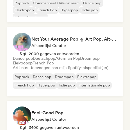
Poprock
Commercieel / Mainstream
Dance pop
Elektropop
French Pop
Hyperpop
Indie pop
Internationale pop
Not Your Average Pop 🛸 Art Pop, Alt-Pop & Indie Pop
Afspeellijst Curator
&gt; 2000 gegeven antwoorden
Dance pop
Deutschpop/German Pop
Droompop
Elektropop
French Pop
Artiesten toevoegen aan mijn Spotify-afspeellijst(en)
Poprock
Dance pop
Droompop
Elektropop
French Pop
Hyperpop
Indie pop
Internationale pop
Feel-Good Pop
Afspeellijst Curator
&gt; 3400 gegeven antwoorden