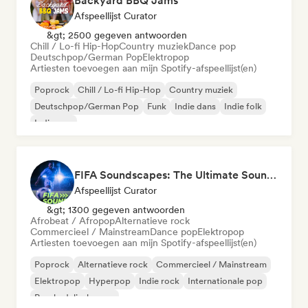
Backyard BBQ Jams
Afspeellijst Curator
&gt; 2500 gegeven antwoorden
Chill / Lo-fi Hip-Hop
Country muziek
Dance pop
Deutschpop/German Pop
Elektropop
Artiesten toevoegen aan mijn Spotify-afspeellijst(en)
Poprock
Chill / Lo-fi Hip-Hop
Country muziek
Deutschpop/German Pop
Funk
Indie dans
Indie folk
Indie pop
FIFA Soundscapes: The Ultimate Soundtrack ⚽️ Festival Indie, Electropop & Dance Anthems
Afspeellijst Curator
&gt; 1300 gegeven antwoorden
Afrobeat / Afropop
Alternatieve rock
Commercieel / Mainstream
Dance pop
Elektropop
Artiesten toevoegen aan mijn Spotify-afspeellijst(en)
Poprock
Alternatieve rock
Commercieel / Mainstream
Elektropop
Hyperpop
Indie rock
Internationale pop
Psychedelische pop