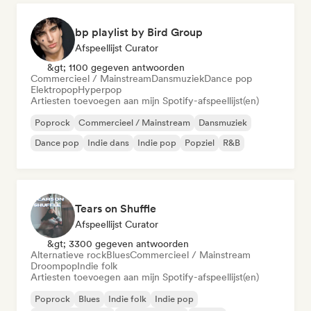
bp playlist by Bird Group
Afspeellijst Curator
&gt; 1100 gegeven antwoorden
Commercieel / Mainstream
Dansmuziek
Dance pop
Elektropop
Hyperpop
Artiesten toevoegen aan mijn Spotify-afspeellijst(en)
Poprock
Commercieel / Mainstream
Dansmuziek
Dance pop
Indie dans
Indie pop
Popziel
R&B
Tears on Shuffle
Afspeellijst Curator
&gt; 3300 gegeven antwoorden
Alternatieve rock
Blues
Commercieel / Mainstream
Droompop
Indie folk
Artiesten toevoegen aan mijn Spotify-afspeellijst(en)
Poprock
Blues
Indie folk
Indie pop