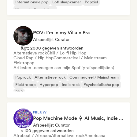
Internationale pop
Lofi slaapkamer
Popziel
Singer-liedjesschrijver
POV: I'm in my Villain Era
Afspeellijst Curator
&gt; 2000 gegeven antwoorden
Alternatieve rock
Chill / Lo-fi Hip-Hop
Cloud Rap / Hip Hop
Commercieel / Mainstream
Elektropop
Artiesten toevoegen aan mijn Spotify-afspeellijst(en)
Poprock
Alternatieve rock
Commercieel / Mainstream
Elektropop
Hyperpop
Indie rock
Psychedelische pop
R&B
NIEUW
Pop Machine Mode 🤖 AI Music, Indie Pop & Dream Pop
Afspeellijst Curator
< 100 gegeven antwoorden
Afrobeat / Afropop
Alternatieve rock
Americana