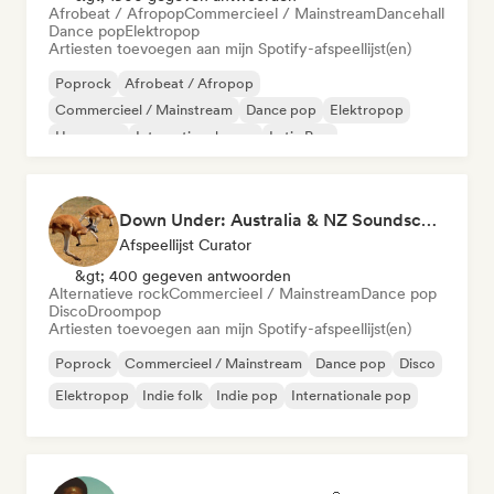
Afrobeat / Afropop
Commercieel / Mainstream
Dancehall
Dance pop
Elektropop
Artiesten toevoegen aan mijn Spotify-afspeellijst(en)
Poprock
Afrobeat / Afropop
Commercieel / Mainstream
Dance pop
Elektropop
Hyperpop
Internationale pop
Latin Pop
Down Under: Australia & NZ Soundscape
Afspeellijst Curator
&gt; 400 gegeven antwoorden
Alternatieve rock
Commercieel / Mainstream
Dance pop
Disco
Droompop
Artiesten toevoegen aan mijn Spotify-afspeellijst(en)
Poprock
Commercieel / Mainstream
Dance pop
Disco
Elektropop
Indie folk
Indie pop
Internationale pop