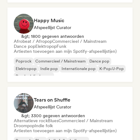
Happy Music
Afspeellijst Curator
&gt; 1800 gegeven antwoorden
Afrobeat / Afropop
Commercieel / Mainstream
Dance pop
Elektropop
Funk
Artiesten toevoegen aan mijn Spotify-afspeellijst(en)
Poprock
Commercieel / Mainstream
Dance pop
Elektropop
Indie pop
Internationale pop
K-Pop/J-Pop
Psychedelische pop
Tears on Shuffle
Afspeellijst Curator
&gt; 3300 gegeven antwoorden
Alternatieve rock
Blues
Commercieel / Mainstream
Droompop
Indie folk
Artiesten toevoegen aan mijn Spotify-afspeellijst(en)