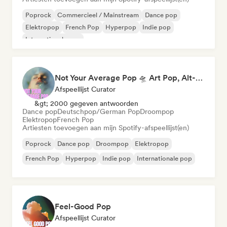
Poprock
Commercieel / Mainstream
Dance pop
Elektropop
French Pop
Hyperpop
Indie pop
Internationale pop
Not Your Average Pop 🛸 Art Pop, Alt-Pop & Indie Pop
Afspeellijst Curator
&gt; 2000 gegeven antwoorden
Dance pop
Deutschpop/German Pop
Droompop
Elektropop
French Pop
Artiesten toevoegen aan mijn Spotify-afspeellijst(en)
Poprock
Dance pop
Droompop
Elektropop
French Pop
Hyperpop
Indie pop
Internationale pop
Feel-Good Pop
Afspeellijst Curator