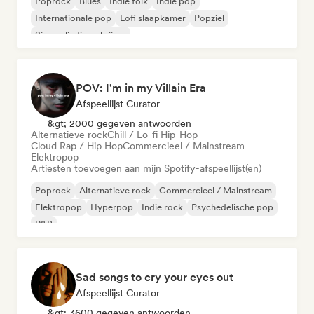
Poprock
Blues
Indie folk
Indie pop
Internationale pop
Lofi slaapkamer
Popziel
Singer-liedjesschrijver
POV: I'm in my Villain Era
Afspeellijst Curator
&gt; 2000 gegeven antwoorden
Alternatieve rock
Chill / Lo-fi Hip-Hop
Cloud Rap / Hip Hop
Commercieel / Mainstream
Elektropop
Artiesten toevoegen aan mijn Spotify-afspeellijst(en)
Poprock
Alternatieve rock
Commercieel / Mainstream
Elektropop
Hyperpop
Indie rock
Psychedelische pop
R&B
Sad songs to cry your eyes out
Afspeellijst Curator
&gt; 3600 gegeven antwoorden