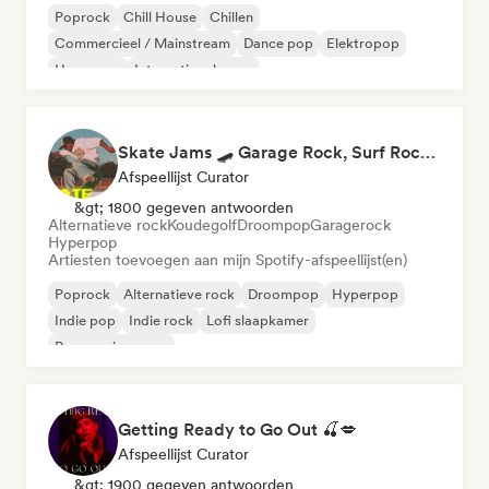
Poprock
Chill House
Chillen
Commercieel / Mainstream
Dance pop
Elektropop
Hyperpop
Internationale pop
Skate Jams 🛹 Garage Rock, Surf Rock & Neo-Psych
Afspeellijst Curator
&gt; 1800 gegeven antwoorden
Alternatieve rock
Koudegolf
Droompop
Garagerock
Hyperpop
Artiesten toevoegen aan mijn Spotify-afspeellijst(en)
Poprock
Alternatieve rock
Droompop
Hyperpop
Indie pop
Indie rock
Lofi slaapkamer
Progressieve pop
Getting Ready to Go Out 🍒💋
Afspeellijst Curator
&gt; 1900 gegeven antwoorden