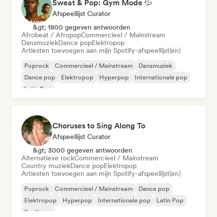
Sweat & Pop: Gym Mode 💦
Afspeellijst Curator
&gt; 1800 gegeven antwoorden
Afrobeat / Afropop
Commercieel / Mainstream
Dansmuziek
Dance pop
Elektropop
Artiesten toevoegen aan mijn Spotify-afspeellijst(en)
Poprock
Commercieel / Mainstream
Dansmuziek
Dance pop
Elektropop
Hyperpop
Internationale pop
Latin Pop
Choruses to Sing Along To
Afspeellijst Curator
&gt; 3000 gegeven antwoorden
Alternatieve rock
Commercieel / Mainstream
Country muziek
Dance pop
Elektropop
Artiesten toevoegen aan mijn Spotify-afspeellijst(en)
Poprock
Commercieel / Mainstream
Dance pop
Elektropop
Hyperpop
Internationale pop
Latin Pop
Synthpop