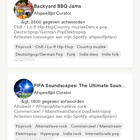
Backyard BBQ Jams
Afspeellijst Curator
&gt; 2500 gegeven antwoorden
Chill / Lo-fi Hip-Hop
Country muziek
Dance pop
Deutschpop/German Pop
Elektropop
Artiesten toevoegen aan mijn Spotify-afspeellijst(en)
Poprock
Chill / Lo-fi Hip-Hop
Country muziek
Deutschpop/German Pop
Funk
Indie dans
Indie folk
Indie pop
FIFA Soundscapes: The Ultimate Soundtrack ⚽️ Festival Indie, Electropop & Dance Anthems
Afspeellijst Curator
&gt; 1300 gegeven antwoorden
Afrobeat / Afropop
Alternatieve rock
Commercieel / Mainstream
Dance pop
Elektropop
Artiesten toevoegen aan mijn Spotify-afspeellijst(en)
Poprock
Alternatieve rock
Commercieel / Mainstream
Elektropop
Hyperpop
Indie rock
Internationale pop