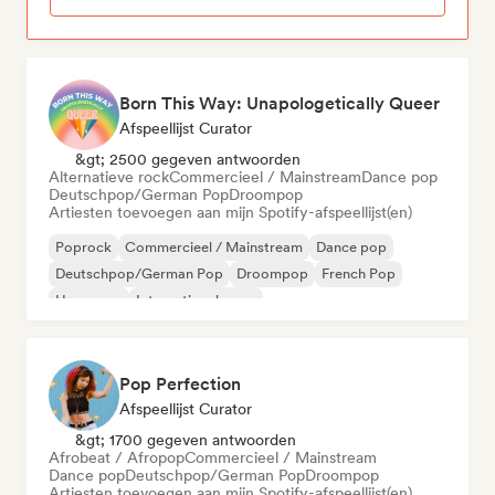
Born This Way: Unapologetically Queer
Afspeellijst Curator
&gt; 2500 gegeven antwoorden
Alternatieve rock
Commercieel / Mainstream
Dance pop
Deutschpop/German Pop
Droompop
Artiesten toevoegen aan mijn Spotify-afspeellijst(en)
Poprock
Commercieel / Mainstream
Dance pop
Deutschpop/German Pop
Droompop
French Pop
Hyperpop
Internationale pop
Pop Perfection
Afspeellijst Curator
&gt; 1700 gegeven antwoorden
Afrobeat / Afropop
Commercieel / Mainstream
Dance pop
Deutschpop/German Pop
Droompop
Artiesten toevoegen aan mijn Spotify-afspeellijst(en)