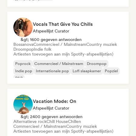
Psychedelische pop
Vocals That Give You Chills
Afspeellijst Curator
&gt; 1600 gegeven antwoorden
Bossanova
Commercieel / Mainstream
Country muziek
Droompop
Indie folk
Artiesten toevoegen aan mijn Spotify-afspeellijst(en)
Poprock
Commercieel / Mainstream
Droompop
Indie pop
Internationale pop
Lofi slaapkamer
Popziel
R&B
Vacation Mode: On
Afspeellijst Curator
&gt; 2400 gegeven antwoorden
Alternatieve rock
Chill House
Chillen
Commercieel / Mainstream
Country muziek
Artiesten toevoegen aan mijn Spotify-afspeellijst(en)