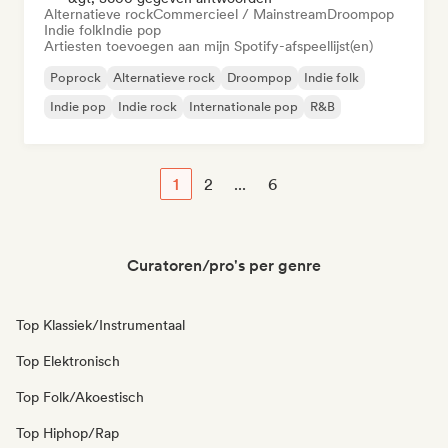
Alternatieve rock
Commercieel / Mainstream
Droompop
Indie folk
Indie pop
Artiesten toevoegen aan mijn Spotify-afspeellijst(en)
Poprock
Alternatieve rock
Droompop
Indie folk
Indie pop
Indie rock
Internationale pop
R&B
1
2
...
6
Curatoren/pro's per genre
Top Klassiek/Instrumentaal
Top Elektronisch
Top Folk/Akoestisch
Top Hiphop/Rap