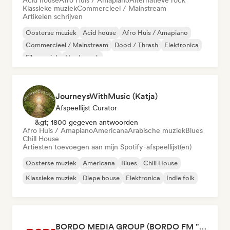
Acid house
Afro Huis / Amapiano
Alternatieve rock
Klassieke muziek
Commercieel / Mainstream
Artikelen schrijven
Oosterse muziek
Acid house
Afro Huis / Amapiano
Commercieel / Mainstream
Dood / Thrash
Elektronica
Filmmuziek
Harde rock
JourneysWithMusic (Katja)
Afspeellijst Curator
&gt; 1800 gegeven antwoorden
Afro Huis / Amapiano
Americana
Arabische muziek
Blues
Chill House
Artiesten toevoegen aan mijn Spotify-afspeellijst(en)
Oosterse muziek
Americana
Blues
Chill House
Klassieke muziek
Diepe house
Elektronica
Indie folk
BORDO MEDIA GROUP (BORDO FM "radio", BORDO Music Mag, BORDO TV)