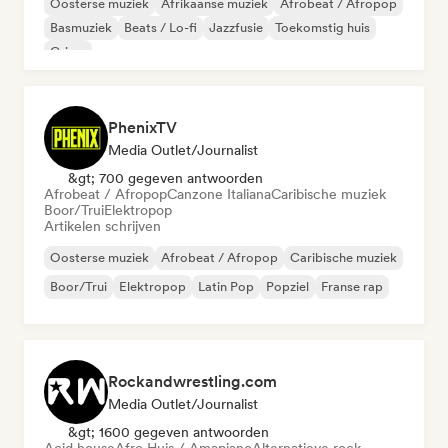
Oosterse muziek
Afrikaanse muziek
Afrobeat / Afropop
Basmuziek
Beats / Lo-fi
Jazzfusie
Toekomstig huis
Grime
PhenixTV
Media Outlet/Journalist
&gt; 700 gegeven antwoorden
Afrobeat / Afropop
Canzone Italiana
Caribische muziek
Boor/Trui
Elektropop
Artikelen schrijven
Oosterse muziek
Afrobeat / Afropop
Caribische muziek
Boor/Trui
Elektropop
Latin Pop
Popziel
Franse rap
Rockandwrestling.com
Media Outlet/Journalist
&gt; 1600 gegeven antwoorden