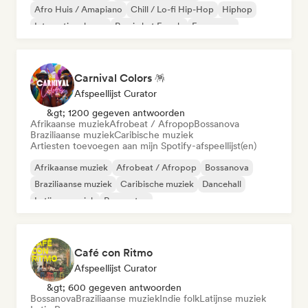
Afro Huis / Amapiano
Chill / Lo-fi Hip-Hop
Hiphop
Internationale rap
Rap in het Engels
Franse rap
Carnival Colors 🪅
Afspeellijst Curator
&gt; 1200 gegeven antwoorden
Afrikaanse muziek
Afrobeat / Afropop
Bossanova
Braziliaanse muziek
Caribische muziek
Artiesten toevoegen aan mijn Spotify-afspeellijst(en)
Afrikaanse muziek
Afrobeat / Afropop
Bossanova
Braziliaanse muziek
Caribische muziek
Dancehall
Latijnse muziek
Reggaeton
Café con Ritmo
Afspeellijst Curator
&gt; 600 gegeven antwoorden
Bossanova
Braziliaanse muziek
Indie folk
Latijnse muziek