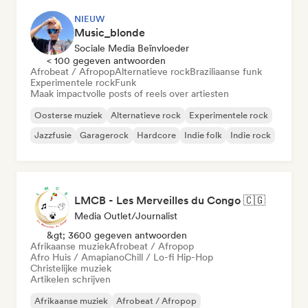
NIEUW
Music_blonde
Sociale Media Beïnvloeder
< 100 gegeven antwoorden
Afrobeat / Afropop
Alternatieve rock
Braziliaanse funk
Experimentele rock
Funk
Maak impactvolle posts of reels over artiesten
Oosterse muziek
Alternatieve rock
Experimentele rock
Jazzfusie
Garagerock
Hardcore
Indie folk
Indie rock
LMCB - Les Merveilles du Congo 🇨🇬
Media Outlet/Journalist
&gt; 3600 gegeven antwoorden
Afrikaanse muziek
Afrobeat / Afropop
Afro Huis / Amapiano
Chill / Lo-fi Hip-Hop
Christelijke muziek
Artikelen schrijven
Afrikaanse muziek
Afrobeat / Afropop