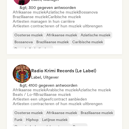
&gt; 300 gegeven antwoorden
Afrikaanse muziek
Aziatische muziek
Bossanova
Braziliaanse muziek
Caribische muziek
Artiesten managen in hun carrière
Artiesten contracteren of hun muziek uitbrengen
Oosterse muziek
Afrikaanse muziek
Aziatische muziek
Bossanova
Braziliaanse muziek
Caribische muziek
Dancehall
Indie dans
Radio Krimi Records (Le Label)
Label, Uitgever
&gt; 4100 gegeven antwoorden
Afrikaanse muziek
Arabische muziek
Aziatische muziek
Beats / Lo-fi
Braziliaanse muziek
Artiesten een uitgeefcontract aanbieden
Artiesten contracteren of hun muziek uitbrengen
Oosterse muziek
Afrikaanse muziek
Braziliaanse muziek
Funk
Hiphop
Latijnse muziek
Organische house / downtempo
Reggae