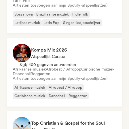
Latin Pop
Artiesten toevoegen aan mijn Spotify-afspeellijst(en)
Bossanova
Braziliaanse muziek
Indie folk
Latijnse muziek
Latin Pop
Singer-liedjesschrijver
Kompa Mix 2026
Afspeellijst Curator
&gt; 400 gegeven antwoorden
Afrikaanse muziek
Afrobeat / Afropop
Caribische muziek
Dancehall
Reggaeton
Artiesten toevoegen aan mijn Spotify-afspeellijst(en)
Afrikaanse muziek
Afrobeat / Afropop
Caribische muziek
Dancehall
Reggaeton
Top Christian & Gospel for the Soul