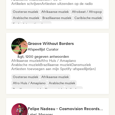
Artikelen schrijven
Artiesten uitzenden op de radio
Oosterse muziek
Afrikaanse muziek
Afrobeat / Afropop
Arabische muziek
Braziliaanse muziek
Caribische muziek
Funk
Internationale rap
Groove Without Borders
Afspeellijst Curator
&gt; 1200 gegeven antwoorden
Afrikaanse muziek
Afro Huis / Amapiano
Arabische muziek
Braziliaanse muziek
Dansmuziek
Artiesten toevoegen aan mijn Spotify-afspeellijst(en)
Oosterse muziek
Afrikaanse muziek
Afro Huis / Amapiano
Arabische muziek
Braziliaanse muziek
Dansmuziek
Indie dans
Latijnse muziek
Felipe Nadeau - Cosmovision Records & Ritmos del Sur
Label, Manager