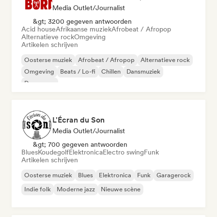
Media Outlet/Journalist
&gt; 3200 gegeven antwoorden
Acid house
Afrikaanse muziek
Afrobeat / Afropop
Alternatieve rock
Omgeving
Artikelen schrijven
Oosterse muziek
Afrobeat / Afropop
Alternatieve rock
Omgeving
Beats / Lo-fi
Chillen
Dansmuziek
Dance pop
L'Écran du Son
Media Outlet/Journalist
&gt; 700 gegeven antwoorden
Blues
Koudegolf
Elektronica
Electro swing
Funk
Artikelen schrijven
Oosterse muziek
Blues
Elektronica
Funk
Garagerock
Indie folk
Moderne jazz
Nieuwe scène