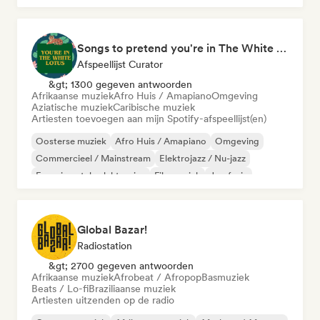
Songs to pretend you're in The White Lotus
Afspeellijst Curator
&gt; 1300 gegeven antwoorden
Afrikaanse muziek
Afro Huis / Amapiano
Omgeving
Aziatische muziek
Caribische muziek
Artiesten toevoegen aan mijn Spotify-afspeellijst(en)
Oosterse muziek
Afro Huis / Amapiano
Omgeving
Commercieel / Mainstream
Elektrojazz / Nu-jazz
Experimentele elektronica
Filmmuziek
Jazzfusie
Global Bazar!
Radiostation
&gt; 2700 gegeven antwoorden
Afrikaanse muziek
Afrobeat / Afropop
Basmuziek
Beats / Lo-fi
Braziliaanse muziek
Artiesten uitzenden op de radio