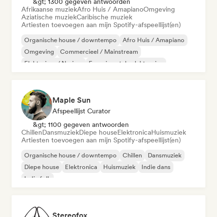
&gt; 1300 gegeven antwoorden
Afrikaanse muziek
Afro Huis / Amapiano
Omgeving
Aziatische muziek
Caribische muziek
Artiesten toevoegen aan mijn Spotify-afspeellijst(en)
Organische house / downtempo
Afro Huis / Amapiano
Omgeving
Commercieel / Mainstream
Elektrojazz / Nu-jazz
Experimentele elektronica
Filmmuziek
Jazzfusie
Maple Sun
Afspeellijst Curator
&gt; 1100 gegeven antwoorden
Chillen
Dansmuziek
Diepe house
Elektronica
Huismuziek
Artiesten toevoegen aan mijn Spotify-afspeellijst(en)
Organische house / downtempo
Chillen
Dansmuziek
Diepe house
Elektronica
Huismuziek
Indie dans
Indie folk
Stereofox