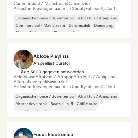
Commercieel / Mainstream
Dansmuziek
Artiesten toevoegen aan mijn Spotify-afspeellijst(en)
Organische house / downtempo
Afro Huis / Amapiano
Commercieel / Mainstream
Dansmuziek
Dance pop
Disco
Elektronica
Electro swing
Ablozé Playlists
Afspeellijst Curator
&gt; 3000 gegeven antwoorden
Acid house
Afrobeat / Afropop
Afro Huis / Amapiano
Alternatieve rock
Basmuziek
Artiesten toevoegen aan mijn Spotify-afspeellijst(en)
Organische house / downtempo
Afro Huis / Amapiano
Alternatieve rock
Beats / Lo-fi
Chill House
Chill / Lo-fi Hip-Hop
Chillen
Diepe house
Focus Electronica