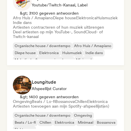
Youtube/Twitch-Kanaal, Label
&gt; 3100 gegeven antwoorden
Afro Huis / Amapiano
Diepe house
Elektronica
Huismuziek
Indie dans
Artiesten contracteren of hun muziek uitbrengen
Deel artiesten op mijn YouTube-, SoundCloud- of
Twitch-kanaal
Organische house / downtempo
Afro Huis / Amapiano
Diepe house
Elektronica
Huismuziek
Indie dans
Melodische & progressieve house
Minimaal
Loungitude
Afspeellijst Curator
&gt; 1400 gegeven antwoorden
Omgeving
Beats / Lo-fi
Bossanova
Chillen
Elektronica
Artiesten toevoegen aan mijn Spotify-afspeellijst(en)
Organische house / downtempo
Omgeving
Beats / Lo-fi
Chillen
Elektronica
Minimaal
Bossanova
Elektropop