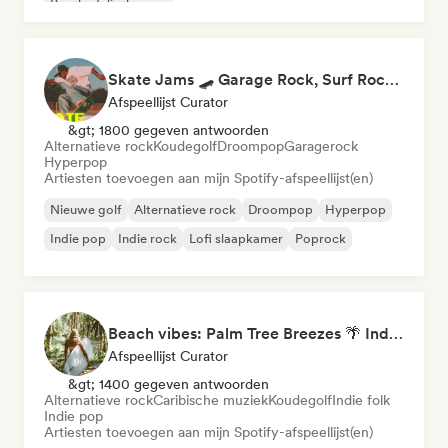
Psychedelische pop
Skate Jams 🛹 Garage Rock, Surf Rock & Neo-Psych
Afspeellijst Curator
&gt; 1800 gegeven antwoorden
Alternatieve rock
Koudegolf
Droompop
Garagerock
Hyperpop
Artiesten toevoegen aan mijn Spotify-afspeellijst(en)
Nieuwe golf
Alternatieve rock
Droompop
Hyperpop
Indie pop
Indie rock
Lofi slaapkamer
Poprock
Beach vibes: Palm Tree Breezes 🌴 Indie Folk, Acoustic & Singer-Songwriter
Afspeellijst Curator
&gt; 1400 gegeven antwoorden
Alternatieve rock
Caribische muziek
Koudegolf
Indie folk
Indie pop
Artiesten toevoegen aan mijn Spotify-afspeellijst(en)