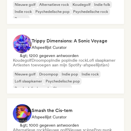
Nieuwe golf
Alternatieve rock
Koudegolf
Indie folk
Indie rock
Psychedelische pop
Psychedelische rock
Reggae
Trippy Dimensions: A Sonic Voyage
Afspeellijst Curator
&gt; 1200 gegeven antwoorden
Koudegolf
Droompop
Indie pop
Indie rock
Lofi slaapkamer
Artiesten toevoegen aan mijn Spotify-afspeellijst(en)
Nieuwe golf
Droompop
Indie pop
Indie rock
Lofi slaapkamer
Psychedelische pop
Psychedelische rock
Shoegaze
Smash the Cis-tem
Afspeellijst Curator
&gt; 1000 gegeven antwoorden
Alternatieve rock
Nieuwe golf
Nieuwe scène
Pop-punk