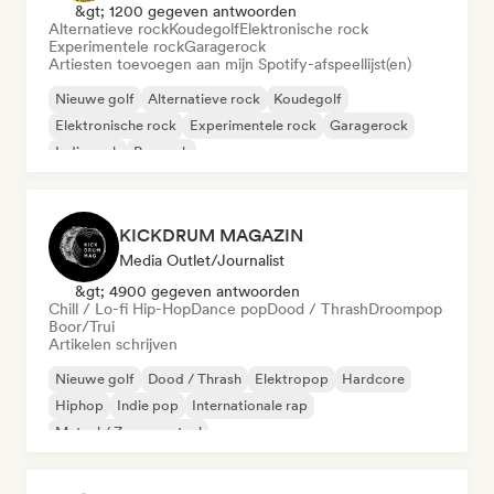
&gt; 1200 gegeven antwoorden
Alternatieve rock
Koudegolf
Elektronische rock
Experimentele rock
Garagerock
Artiesten toevoegen aan mijn Spotify-afspeellijst(en)
Nieuwe golf
Alternatieve rock
Koudegolf
Elektronische rock
Experimentele rock
Garagerock
Indie rock
Poprock
KICKDRUM MAGAZIN
Media Outlet/Journalist
&gt; 4900 gegeven antwoorden
Chill / Lo-fi Hip-Hop
Dance pop
Dood / Thrash
Droompop
Boor/Trui
Artikelen schrijven
Nieuwe golf
Dood / Thrash
Elektropop
Hardcore
Hiphop
Indie pop
Internationale rap
Metaal / Zwaar metaal