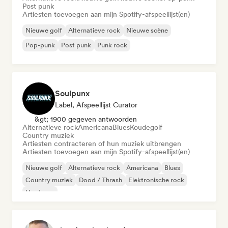
Post punk
Artiesten toevoegen aan mijn Spotify-afspeellijst(en)
Nieuwe golf
Alternatieve rock
Nieuwe scène
Pop-punk
Post punk
Punk rock
Soulpunx
Label, Afspeellijst Curator
&gt; 1900 gegeven antwoorden
Alternatieve rock
Americana
Blues
Koudegolf
Country muziek
Artiesten contracteren of hun muziek uitbrengen
Artiesten toevoegen aan mijn Spotify-afspeellijst(en)
Nieuwe golf
Alternatieve rock
Americana
Blues
Country muziek
Dood / Thrash
Elektronische rock
Hardcore