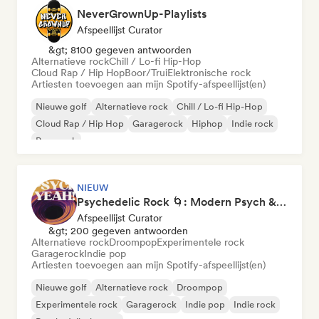
NeverGrownUp-Playlists
Afspeellijst Curator
&gt; 8100 gegeven antwoorden
Alternatieve rock
Chill / Lo-fi Hip-Hop
Cloud Rap / Hip Hop
Boor/Trui
Elektronische rock
Artiesten toevoegen aan mijn Spotify-afspeellijst(en)
Nieuwe golf
Alternatieve rock
Chill / Lo-fi Hip-Hop
Cloud Rap / Hip Hop
Garagerock
Hiphop
Indie rock
Pop-punk
NIEUW
Psychedelic Rock 🌀: Modern Psych & Turkish Vibes
Afspeellijst Curator
&gt; 200 gegeven antwoorden
Alternatieve rock
Droompop
Experimentele rock
Garagerock
Indie pop
Artiesten toevoegen aan mijn Spotify-afspeellijst(en)
Nieuwe golf
Alternatieve rock
Droompop
Experimentele rock
Garagerock
Indie pop
Indie rock