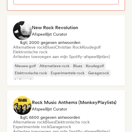
New Rock Revolution
Afspeellijst Curator
&gt; 2000 gegeven antwoorden
Alternatieve rock
Blues
Christian Rock
Koudegolf
Elektronische rock
Artiesten toevoegen aan mijn Spotify-afspeellijst(en)
Nieuwe golf
Alternatieve rock
Blues
Koudegolf
Elektronische rock
Experimentele rock
Garagerock
Indie rock
Rock Music Anthems (MonkeyPlaylists)
Afspeellijst Curator
&gt; 6500 gegeven antwoorden
Alternatieve rock
Blues
Elektronische rock
Experimentele rock
Garagerock
Artiesten toevoegen aan mijn Spotify-afspeellijst(en)