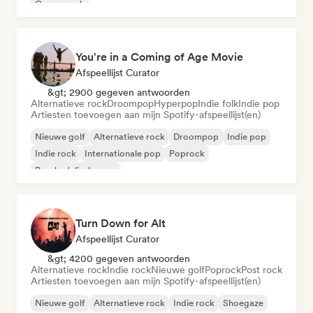
Garagerock
You're in a Coming of Age Movie
Afspeellijst Curator
&gt; 2900 gegeven antwoorden
Alternatieve rock
Droompop
Hyperpop
Indie folk
Indie pop
Artiesten toevoegen aan mijn Spotify-afspeellijst(en)
Nieuwe golf
Alternatieve rock
Droompop
Indie pop
Indie rock
Internationale pop
Poprock
Psychedelische pop
Turn Down for Alt
Afspeellijst Curator
&gt; 4200 gegeven antwoorden
Alternatieve rock
Indie rock
Nieuwe golf
Poprock
Post rock
Artiesten toevoegen aan mijn Spotify-afspeellijst(en)
Nieuwe golf
Alternatieve rock
Indie rock
Shoegaze