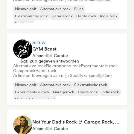
Nieuwe golf
Alternatieve rock
Blues
Elektronische rock
Garagerock
Harde rock
Indie rock
Post punk
NIEUW
GYM Beast
Afspeellijst Curator
&gt; 200 gegeven antwoorden
Alternatieve rock
Elektronische rock
Experimentele rock
Garagerock
Harde rock
Artiesten toevoegen aan mijn Spotify-afspeellijst(en)
Nieuwe golf
Alternatieve rock
Elektronische rock
Experimentele rock
Garagerock
Harde rock
Indie rock
Metaal / Zwaar metaal
Not Your Dad’s Rock 🤘 Garage Rock, Alt-Rock & Indie Anthems
Afspeellijst Curator