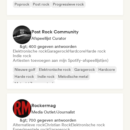
Poprock
Post rock
Progressieve rock
Post Rock Community
Afspeellijst Curator
&gt; 400 gegeven antwoorden
Elektronische rock
Garagerock
Hardcore
Harde rock
Indie rock
Artiesten toevoegen aan mijn Spotify-afspeellijst(en)
Nieuwe golf
Elektronische rock
Garagerock
Hardcore
Harde rock
Indie rock
Melodische metal
Metaal / Zwaar metaal
Rockermag
Media Outlet/Journalist
&gt; 700 gegeven antwoorden
Alternatieve rock
Christian Rock
Elektronische rock
Experimentele rock
Garagerock