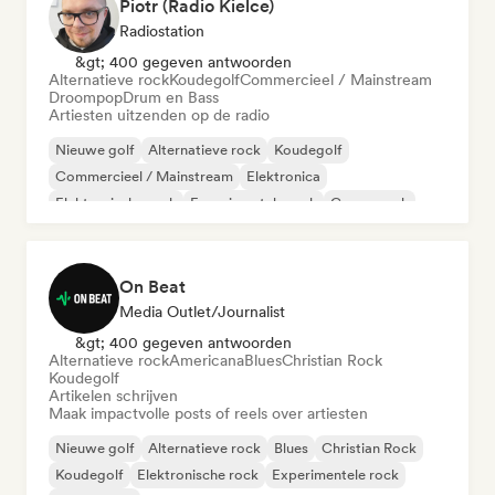
Piotr (Radio Kielce)
Radiostation
&gt; 400 gegeven antwoorden
Alternatieve rock
Koudegolf
Commercieel / Mainstream
Droompop
Drum en Bass
Artiesten uitzenden op de radio
Nieuwe golf
Alternatieve rock
Koudegolf
Commercieel / Mainstream
Elektronica
Elektronische rock
Experimentele rock
Garagerock
On Beat
Media Outlet/Journalist
&gt; 400 gegeven antwoorden
Alternatieve rock
Americana
Blues
Christian Rock
Koudegolf
Artikelen schrijven
Maak impactvolle posts of reels over artiesten
Nieuwe golf
Alternatieve rock
Blues
Christian Rock
Koudegolf
Elektronische rock
Experimentele rock