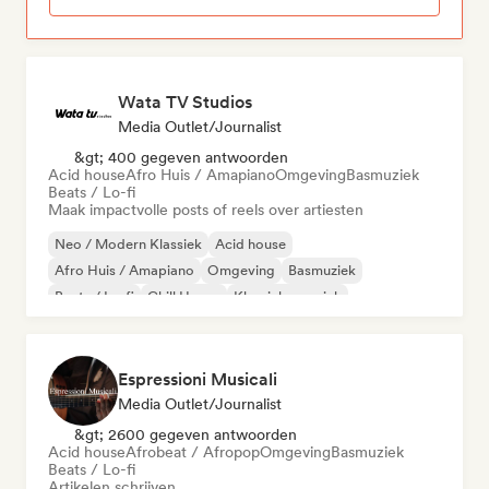
Wata TV Studios
Media Outlet/Journalist
&gt; 400 gegeven antwoorden
Acid house
Afro Huis / Amapiano
Omgeving
Basmuziek
Beats / Lo-fi
Maak impactvolle posts of reels over artiesten
Neo / Modern Klassiek
Acid house
Afro Huis / Amapiano
Omgeving
Basmuziek
Beats / Lo-fi
Chill House
Klassieke muziek
Espressioni Musicali
Media Outlet/Journalist
&gt; 2600 gegeven antwoorden
Acid house
Afrobeat / Afropop
Omgeving
Basmuziek
Beats / Lo-fi
Artikelen schrijven