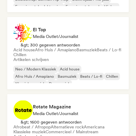
Experimentele elektronica
Experimentele rock
Hiphop
El Top
Media Outlet/Journalist
&gt; 300 gegeven antwoorden
Acid house
Afro Huis / Amapiano
Basmuziek
Beats / Lo-fi
Chillen
Artikelen schrijven
Neo / Modern Klassiek
Acid house
Afro Huis / Amapiano
Basmuziek
Beats / Lo-fi
Chillen
Klassieke muziek
Dansmuziek
Rotate Magazine
Media Outlet/Journalist
&gt; 1600 gegeven antwoorden
Afrobeat / Afropop
Alternatieve rock
Americana
Klassieke muziek
Commercieel / Mainstream