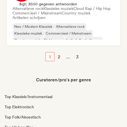
&gt; 3500 gegeven antwoorden
Alternatieve rock
Klassieke muziek
Cloud Rap / Hip Hop
Commercieel / Mainstream
Country muziek
Artikelen schrijven
Neo / Modern Klassiek
Alternatieve rock
Klassieke muziek
Commercieel / Mainstream
Country muziek
Elektropop
Indie folk
Indie pop
1
2
...
3
Curatoren/pro's per genre
Top Klassiek/Instrumentaal
Top Elektronisch
Top Folk/Akoestisch