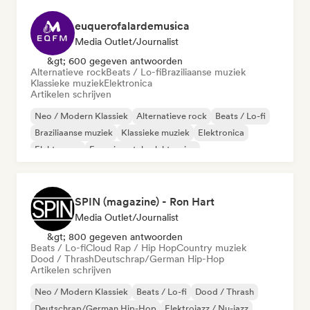
euquerofalardemusica
Media Outlet/Journalist
&gt; 600 gegeven antwoorden
Alternatieve rock
Beats / Lo-fi
Braziliaanse muziek
Klassieke muziek
Elektronica
Artikelen schrijven
Neo / Modern Klassiek
Alternatieve rock
Beats / Lo-fi
Braziliaanse muziek
Klassieke muziek
Elektronica
Elektropop
Experimentele elektronica
SPIN (magazine) - Ron Hart
Media Outlet/Journalist
&gt; 800 gegeven antwoorden
Beats / Lo-fi
Cloud Rap / Hip Hop
Country muziek
Dood / Thrash
Deutschrap/German Hip-Hop
Artikelen schrijven
Neo / Modern Klassiek
Beats / Lo-fi
Dood / Thrash
Deutschrap/German Hip-Hop
Elektrojazz / Nu-jazz