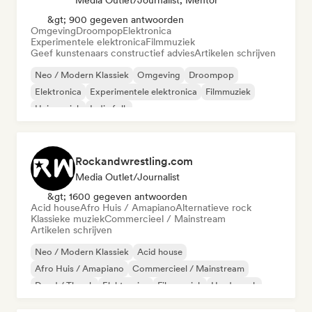
Media Outlet/Journalist, Mentor
&gt; 900 gegeven antwoorden
Omgeving
Droompop
Elektronica
Experimentele elektronica
Filmmuziek
Geef kunstenaars constructief advies
Artikelen schrijven
Neo / Modern Klassiek
Omgeving
Droompop
Elektronica
Experimentele elektronica
Filmmuziek
Huismuziek
Indie folk
Rockandwrestling.com
Media Outlet/Journalist
&gt; 1600 gegeven antwoorden
Acid house
Afro Huis / Amapiano
Alternatieve rock
Klassieke muziek
Commercieel / Mainstream
Artikelen schrijven
Neo / Modern Klassiek
Acid house
Afro Huis / Amapiano
Commercieel / Mainstream
Dood / Thrash
Elektronica
Filmmuziek
Harde rock