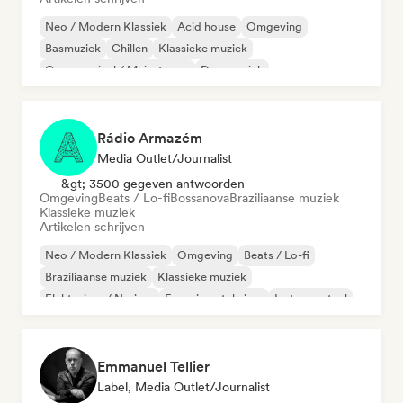
Neo / Modern Klassiek
Acid house
Omgeving
Basmuziek
Chillen
Klassieke muziek
Commercieel / Mainstream
Dansmuziek
Rádio Armazém
Media Outlet/Journalist
&gt; 3500 gegeven antwoorden
Omgeving
Beats / Lo-fi
Bossanova
Braziliaanse muziek
Klassieke muziek
Artikelen schrijven
Neo / Modern Klassiek
Omgeving
Beats / Lo-fi
Braziliaanse muziek
Klassieke muziek
Elektrojazz / Nu-jazz
Experimentele jazz
Instrumentaal
Emmanuel Tellier
Label, Media Outlet/Journalist