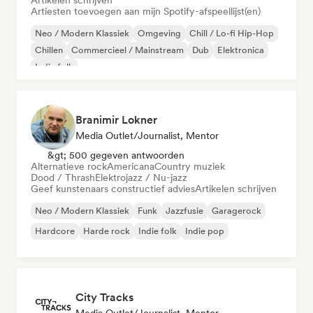
Artikelen schrijven
Artiesten toevoegen aan mijn Spotify-afspeellijst(en)
Neo / Modern Klassiek
Omgeving
Chill / Lo-fi Hip-Hop
Chillen
Commercieel / Mainstream
Dub
Elektronica
Indie folk
Branimir Lokner
Media Outlet/Journalist, Mentor
&gt; 500 gegeven antwoorden
Alternatieve rock
Americana
Country muziek
Dood / Thrash
Elektrojazz / Nu-jazz
Geef kunstenaars constructief advies
Artikelen schrijven
Neo / Modern Klassiek
Funk
Jazzfusie
Garagerock
Hardcore
Harde rock
Indie folk
Indie pop
City Tracks