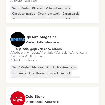
Artikelen schrijven
Neo / Modern Klassiek
Alternatieve rock
Klassieke muziek
Country muziek
Dansmuziek
Diepe house
Droompop
Elektrojazz / Nu-jazz
UpHere Magazine
Media Outlet/Journalist
&gt; 900 gegeven antwoorden
Afrobeat / Afropop
Afro Huis / Amapiano
Americana
Basmuziek
Chill House
Artikelen schrijven
Neo / Modern Klassiek
Afro Huis / Amapiano
Basmuziek
Chill House
Klassieke muziek
Cloud Rap / Hip Hop
Dansmuziek
Elektronica
Cold Stone
Media Outlet/Journalist