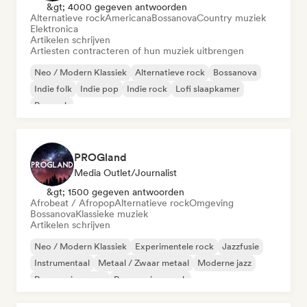
&gt; 4000 gegeven antwoorden
Alternatieve rock
Americana
Bossanova
Country muziek
Elektronica
Artikelen schrijven
Artiesten contracteren of hun muziek uitbrengen
Neo / Modern Klassiek
Alternatieve rock
Bossanova
Indie folk
Indie pop
Indie rock
Lofi slaapkamer
Poprock
PROGland
Media Outlet/Journalist
&gt; 1500 gegeven antwoorden
Afrobeat / Afropop
Alternatieve rock
Omgeving
Bossanova
Klassieke muziek
Artikelen schrijven
Neo / Modern Klassiek
Experimentele rock
Jazzfusie
Instrumentaal
Metaal / Zwaar metaal
Moderne jazz
Progressieve pop
Progressieve rock