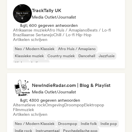
TrackTally UK
Media Outlet/Journalist
&gt; 600 gegeven antwoorden
Afrikaanse muziek
Afro Huis / Amapiano
Beats / Lo-fi
Braziliaanse Sertanejo
Chill / Lo-fi Hip-Hop
Artikelen schrijven
Neo / Modern Klassiek
Afro Huis / Amapiano
Klassieke muziek
Country muziek
Dancehall
Jazzfusie
Hiphop
Indie pop
NewIndieRadar.com | Blog & Playlist
Media Outlet/Journalist
&gt; 4300 gegeven antwoorden
Alternatieve rock
Omgeving
Droompop
Elektropop
Filmmuziek
Artikelen schrijven
Neo / Modern Klassiek
Droompop
Indie folk
Indie pop
Indie rock
Instrumentaal
Psychedelische pop