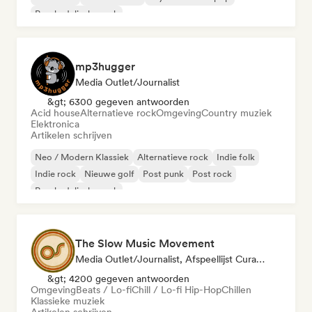
Psychedelische rock
mp3hugger
Media Outlet/Journalist
&gt; 6300 gegeven antwoorden
Acid house
Alternatieve rock
Omgeving
Country muziek
Elektronica
Artikelen schrijven
Neo / Modern Klassiek
Alternatieve rock
Indie folk
Indie rock
Nieuwe golf
Post punk
Post rock
Psychedelische rock
The Slow Music Movement
Media Outlet/Journalist, Afspeellijst Curator
&gt; 4200 gegeven antwoorden
Omgeving
Beats / Lo-fi
Chill / Lo-fi Hip-Hop
Chillen
Klassieke muziek