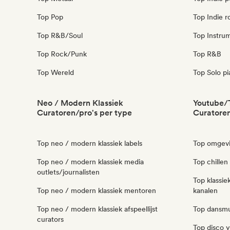
Top Pop
Top Indie r
Top R&B/Soul
Top Instru
Top Rock/Punk
Top R&B
Top Wereld
Top Solo p
Neo / Modern Klassiek
Youtube/
Curatoren/pro's per type
Curatoren
Top neo / modern klassiek labels
Top omgevi
Top neo / modern klassiek media
Top chille
outlets/journalisten
Top klassi
Top neo / modern klassiek mentoren
kanalen
Top neo / modern klassiek afspeellijst
Top dansmu
curators
Top disco 