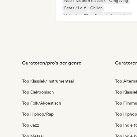
Neo / Modern Klassiek
Omgeving
Beats / Lo-fi
Chillen
Relaxation/New Age
Instrumentaal
Solo piano
Curatoren/pro's per genre
Curatoren
Top Klassiek/Instrumentaal
Top Alterna
Top Elektronisch
Top Klassi
Top Folk/Akoestisch
Top Filmmu
Top Hiphop/Rap
Top Hiphop
Top Jazz
Top Indie f
Top Metaal
Top Indie 