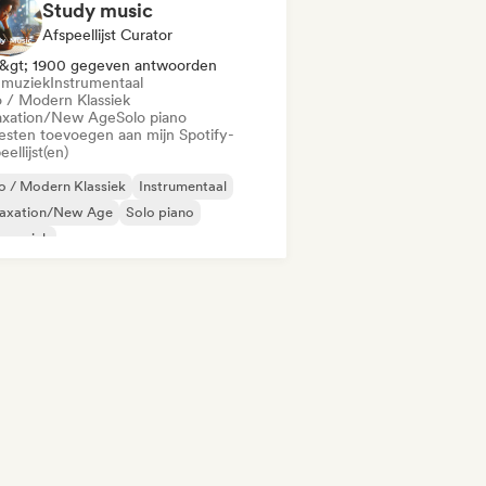
Study music
Afspeellijst Curator
&gt; 1900 gegeven antwoorden
mmuziek
Instrumentaal
 / Modern Klassiek
axation/New Age
Solo piano
iesten toevoegen aan mijn Spotify-
eellijst(en)
 / Modern Klassiek
Instrumentaal
laxation/New Age
Solo piano
lmmuziek