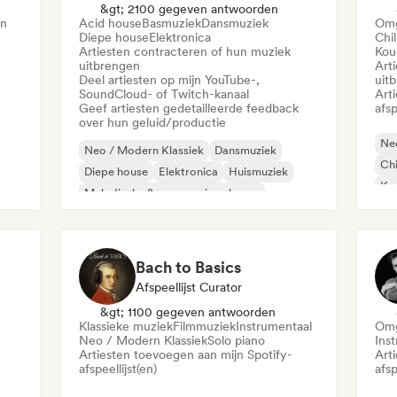
&gt; 2100 gegeven antwoorden
en
Acid house
Basmuziek
Dansmuziek
Omg
Diepe house
Elektronica
Chil
Artiesten contracteren of hun muziek
Kou
uitbrengen
Art
Deel artiesten op mijn YouTube-,
uit
SoundCloud- of Twitch-kanaal
Art
Geef artiesten gedetailleerde feedback
afsp
over hun geluid/productie
Neo
Neo / Modern Klassiek
Dansmuziek
Chi
Diepe house
Elektronica
Huismuziek
Ko
Melodische & progressieve house
Exp
Minimaal
Tech Huis
Ins
Bach to Basics
Afspeellijst Curator
&gt; 1100 gegeven antwoorden
Klassieke muziek
Filmmuziek
Instrumentaal
Omg
Neo / Modern Klassiek
Solo piano
Ins
Artiesten toevoegen aan mijn Spotify-
Art
afspeellijst(en)
afsp