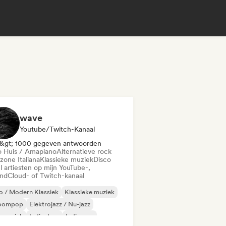
wave
Youtube/Twitch-Kanaal
&gt; 1000 gegeven antwoorden
o Huis / Amapiano
Alternatieve rock
zone Italiana
Klassieke muziek
Disco
l artiesten op mijn YouTube-,
ndCloud- of Twitch-kanaal
 / Modern Klassiek
Klassieke muziek
oompop
Elektrojazz / Nu-jazz
lmmuziek
Indie dans
Indie pop