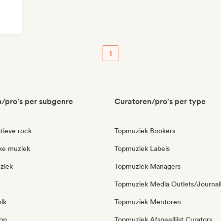
1
/pro's per subgenre
Curatoren/pro's per type
tieve rock
Topmuziek Bookers
eke muziek
Topmuziek Labels
ziek
Topmuziek Managers
Topmuziek Media Outlets/Journal
olk
Topmuziek Mentoren
pop
Topmuziek Afspeellijst Curators