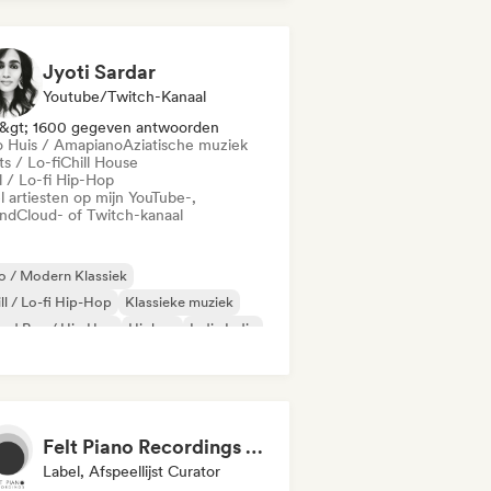
derne jazz
Jyoti Sardar
Youtube/Twitch-Kanaal
&gt; 1600 gegeven antwoorden
o Huis / Amapiano
Aziatische muziek
s / Lo-fi
Chill House
l / Lo-fi Hip-Hop
l artiesten op mijn YouTube-,
ndCloud- of Twitch-kanaal
 / Modern Klassiek
ll / Lo-fi Hip-Hop
Klassieke muziek
oud Rap / Hip Hop
Hiphop
Indie India
trumentaal
Internationale pop
Felt Piano Recordings (label, playlists)
Label, Afspeellijst Curator