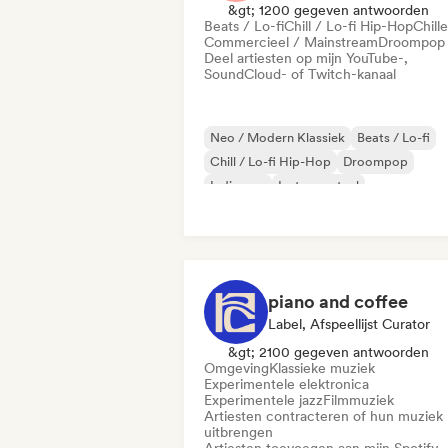
&gt; 1200 gegeven antwoorden
Beats / Lo-fi
Chill / Lo-fi Hip-Hop
Chill
Commercieel / Mainstream
Droompop
Deel artiesten op mijn YouTube-,
SoundCloud- of Twitch-kanaal
Neo / Modern Klassiek
Beats / Lo-fi
Chill / Lo-fi Hip-Hop
Droompop
Indie pop
Instrumentaal
Instrumentale hiphop
K-Pop/J-Pop
piano and coffee
Label, Afspeellijst Curator
&gt; 2100 gegeven antwoorden
Omgeving
Klassieke muziek
Experimentele elektronica
Experimentele jazz
Filmmuziek
Artiesten contracteren of hun muziek
uitbrengen