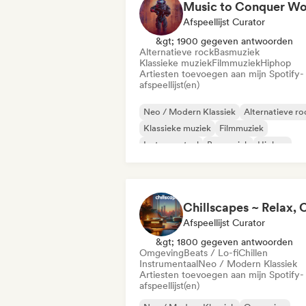
Afspeellijst Curator
&gt; 1900 gegeven antwoorden
Alternatieve rock
Basmuziek
Klassieke muziek
Filmmuziek
Hiphop
Artiesten toevoegen aan mijn Spotify-
afspeellijst(en)
Neo / Modern Klassiek
Alternatieve ro
Klassieke muziek
Filmmuziek
Instrumentaal
Basmuziek
Hiphop
Phonk
Afspeellijst Curator
&gt; 1800 gegeven antwoorden
Omgeving
Beats / Lo-fi
Chillen
Instrumentaal
Neo / Modern Klassiek
Artiesten toevoegen aan mijn Spotify-
afspeellijst(en)