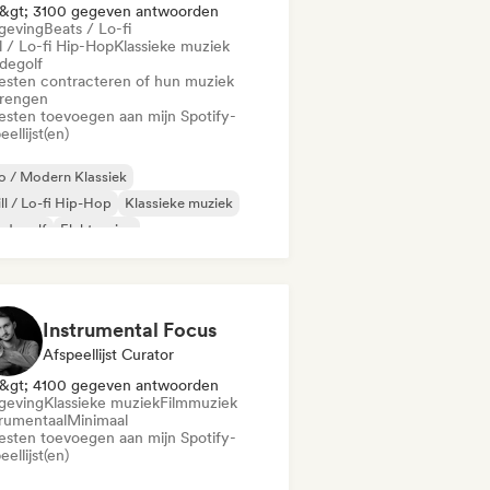
&gt; 3100 gegeven antwoorden
eving
Beats / Lo-fi
l / Lo-fi Hip-Hop
Klassieke muziek
degolf
iesten contracteren of hun muziek
brengen
iesten toevoegen aan mijn Spotify-
eellijst(en)
 / Modern Klassiek
ll / Lo-fi Hip-Hop
Klassieke muziek
udegolf
Elektronica
erimentele jazz
Indie folk
trumentaal
Instrumental Focus
Afspeellijst Curator
&gt; 4100 gegeven antwoorden
eving
Klassieke muziek
Filmmuziek
trumentaal
Minimaal
iesten toevoegen aan mijn Spotify-
eellijst(en)