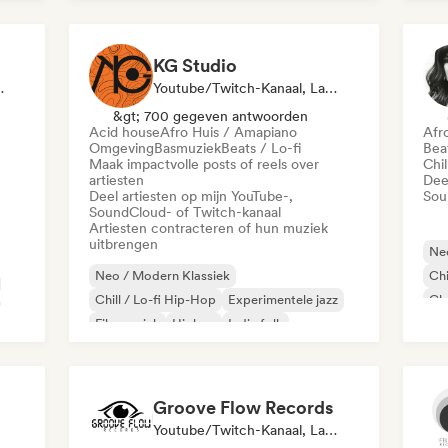
Mo
KG Studio
ellijst Curator
Youtube/Twitch-Kanaal, Label, Sociale Media Beïnvloeder
&gt; 700 gegeven antwoorden
Acid house
Afro Huis / Amapiano
Afr
Omgeving
Basmuziek
Beats / Lo-fi
Beat
Maak impactvolle posts of reels over
Chil
artiesten
Dee
Deel artiesten op mijn YouTube-,
Sou
SoundCloud- of Twitch-kanaal
Artiesten contracteren of hun muziek
uitbrengen
Neo
Neo / Modern Klassiek
Chi
Chill / Lo-fi Hip-Hop
Experimentele jazz
Cl
Filmmuziek
Hiphop
Indie folk
Ins
Instrumentaal
Phonk
Groove Flow Records
Youtube/Twitch-Kanaal, Label, Geluidsexpert