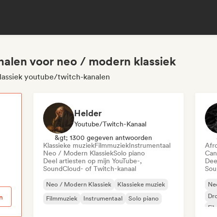
alen voor neo / modern klassiek
klassiek youtube/twitch-kanalen
Helder
Youtube/Twitch-Kanaal
p
&gt; 1300 gegeven antwoorden
Klassieke muziek
Filmmuziek
Instrumentaal
Afr
Neo / Modern Klassiek
Solo piano
Can
Deel artiesten op mijn YouTube-,
Dee
SoundCloud- of Twitch-kanaal
Sou
Neo / Modern Klassiek
Klassieke muziek
Neo
Dr
n
Filmmuziek
Instrumentaal
Solo piano
Fi