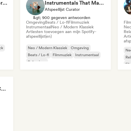
Music to Conquer Worlds To ⚔️ Epic Orchestral, Cinematic & Trailer Music
Instrumentals That Make You Feel Like Floating
Afspeellijst Curator
&gt; 900 gegeven antwoorden
Omgeving
Beats / Lo-fi
Filmmuziek
Fil
Instrumentaal
Neo / Modern Klassiek
Neo
Artiesten toevoegen aan mijn Spotify-
Rel
afspeellijst(en)
Art
afsp
ck
Neo / Modern Klassiek
Omgeving
Neo
Beats / Lo-fi
Filmmuziek
Instrumentaal
Re
Solo piano
Fi
Chillscapes ~ Relax, Concentrate, Meditate, Sleep, Dream