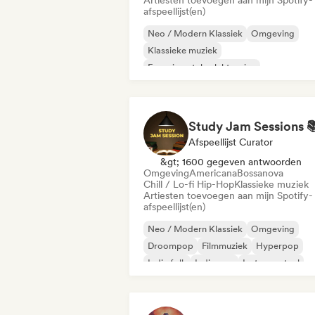
Artiesten toevoegen aan mijn Spotify-
afspeellijst(en)
Neo / Modern Klassiek
Omgeving
Klassieke muziek
Experimentele elektronica
Experimentele jazz
Filmmuziek
Indie f
Singer-liedjesschrijver
Afspeellijst Curator
&gt; 1600 gegeven antwoorden
Omgeving
Americana
Bossanova
Chill / Lo-fi Hip-Hop
Klassieke muziek
Artiesten toevoegen aan mijn Spotify-
afspeellijst(en)
Neo / Modern Klassiek
Omgeving
Droompop
Filmmuziek
Hyperpop
Indie folk
Indie pop
Instrumentaal