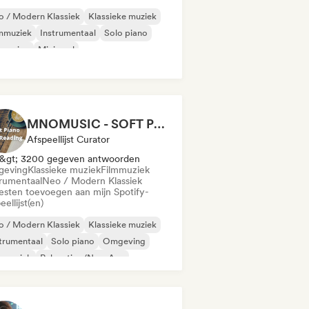
 / Modern Klassiek
Klassieke muziek
lmmuziek
Instrumentaal
Solo piano
geving
Minimaal
MNOMUSIC - SOFT PIANO and NEO-CLASSICAL
Afspeellijst Curator
&gt; 3200 gegeven antwoorden
eving
Klassieke muziek
Filmmuziek
trumentaal
Neo / Modern Klassiek
iesten toevoegen aan mijn Spotify-
eellijst(en)
 / Modern Klassiek
Klassieke muziek
trumentaal
Solo piano
Omgeving
lmmuziek
Relaxation/New Age