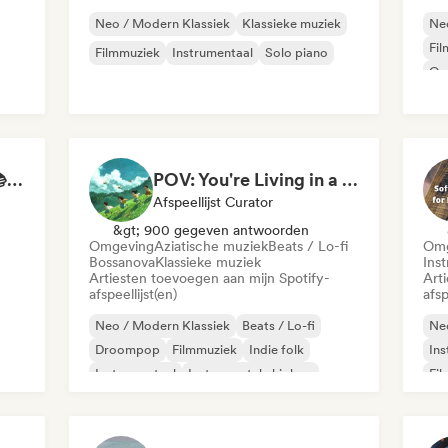
Neo / Modern Klassiek
Klassieke muziek
Neo
Fi
Filmmuziek
Instrumentaal
Solo piano
Om
olk
Study Jam Sessions 📚 Indie Folk, Dream Pop & Singer-Songwriter
POV: You're Living in a Studio Ghibli Movie 🌱 Neo-Classical Piano & Dream Pop
Afspeellijst Curator
&gt; 900 gegeven antwoorden
Omgeving
Aziatische muziek
Beats / Lo-fi
Omg
Bossanova
Klassieke muziek
Ins
Artiesten toevoegen aan mijn Spotify-
Art
afspeellijst(en)
afsp
Neo / Modern Klassiek
Beats / Lo-fi
Neo
Droompop
Filmmuziek
Indie folk
Ins
Instrumentaal
Instrumentale hiphop
Fi
Lofi slaapkamer