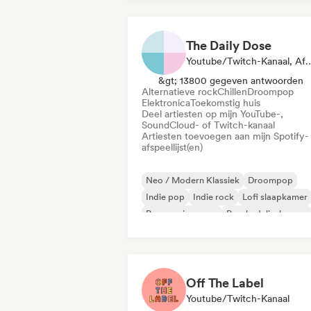
The Daily Dose
Youtube/Twitch-Kanaal, Afspe
&gt; 13800 gegeven antwoorden
Alternatieve rock
Chillen
Droompop
Elektronica
Toekomstig huis
Deel artiesten op mijn YouTube-,
SoundCloud- of Twitch-kanaal
Artiesten toevoegen aan mijn Spotify-
afspeellijst(en)
Neo / Modern Klassiek
Droompop
Indie pop
Indie rock
Lofi slaapkamer
Progressieve pop
Psychedelische pop
Psychedelische rock
Off The Label
Youtube/Twitch-Kanaal