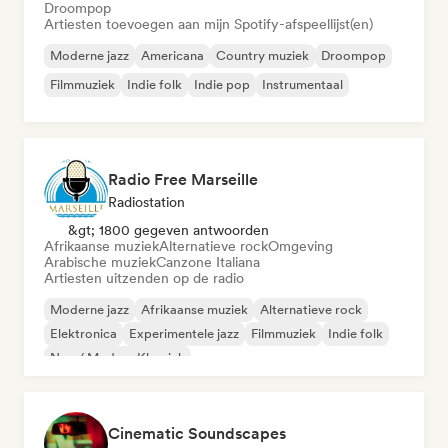
Droompop
Artiesten toevoegen aan mijn Spotify-afspeellijst(en)
Moderne jazz
Americana
Country muziek
Droompop
Filmmuziek
Indie folk
Indie pop
Instrumentaal
Radio Free Marseille
Radiostation
&gt; 1800 gegeven antwoorden
Afrikaanse muziek
Alternatieve rock
Omgeving
Arabische muziek
Canzone Italiana
Artiesten uitzenden op de radio
Moderne jazz
Afrikaanse muziek
Alternatieve rock
Elektronica
Experimentele jazz
Filmmuziek
Indie folk
Neo / Modern Klassiek
Cinematic Soundscapes