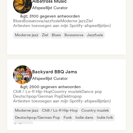
Albatross Music
Afspeellijst Curator
&gt; 3100 gegeven antwoorden
Blues
Bossanova
Jazzfusie
Moderne jazz
Ziel
Artiesten toevoegen aan mijn Spotify-afspeellijst(en)
Moderne jazz
Ziel
Blues
Bossanova
Jazzfusie
Backyard BBQ Jams
Afspeellijst Curator
&gt; 2500 gegeven antwoorden
Chill / Lo-fi Hip-Hop
Country muziek
Dance pop
Deutschpop/German Pop
Elektropop
Artiesten toevoegen aan mijn Spotify-afspeellijst(en)
Moderne jazz
Chill / Lo-fi Hip-Hop
Country muziek
Deutschpop/German Pop
Funk
Indie dans
Indie folk
Indie pop