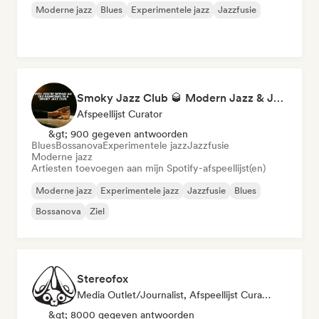
Moderne jazz
Blues
Experimentele jazz
Jazzfusie
Smoky Jazz Club 🥃 Modern Jazz & Jazz Fusion to Sip an Old Fashioned to
Afspeellijst Curator
&gt; 900 gegeven antwoorden
Blues
Bossanova
Experimentele jazz
Jazzfusie
Moderne jazz
Artiesten toevoegen aan mijn Spotify-afspeellijst(en)
Moderne jazz
Experimentele jazz
Jazzfusie
Blues
Bossanova
Ziel
Stereofox
Media Outlet/Journalist, Afspeellijst Curator
&gt; 8000 gegeven antwoorden