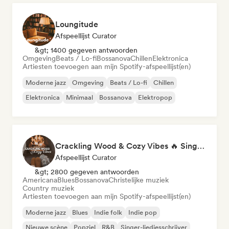
Loungitude
Afspeellijst Curator
&gt; 1400 gegeven antwoorden
Omgeving
Beats / Lo-fi
Bossanova
Chillen
Elektronica
Artiesten toevoegen aan mijn Spotify-afspeellijst(en)
Moderne jazz
Omgeving
Beats / Lo-fi
Chillen
Elektronica
Minimaal
Bossanova
Elektropop
Crackling Wood & Cozy Vibes 🔥 Singer-Songwriter, Dream Pop & Bedroom Pop
Afspeellijst Curator
&gt; 2800 gegeven antwoorden
Americana
Blues
Bossanova
Christelijke muziek
Country muziek
Artiesten toevoegen aan mijn Spotify-afspeellijst(en)
Moderne jazz
Blues
Indie folk
Indie pop
Nieuwe scène
Popziel
R&B
Singer-liedjesschrijver