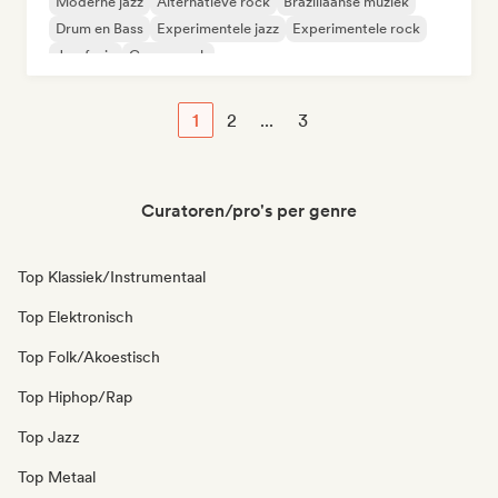
Moderne jazz
Alternatieve rock
Braziliaanse muziek
Drum en Bass
Experimentele jazz
Experimentele rock
Jazzfusie
Garagerock
1
2
...
3
Curatoren/pro's per genre
Top Klassiek/Instrumentaal
Top Elektronisch
Top Folk/Akoestisch
Top Hiphop/Rap
Top Jazz
Top Metaal