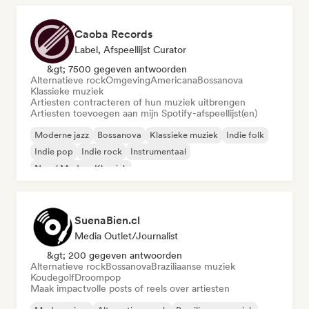
Caoba Records
Label, Afspeellijst Curator
&gt; 7500 gegeven antwoorden
Alternatieve rock
Omgeving
Americana
Bossanova
Klassieke muziek
Artiesten contracteren of hun muziek uitbrengen
Artiesten toevoegen aan mijn Spotify-afspeellijst(en)
Moderne jazz
Bossanova
Klassieke muziek
Indie folk
Indie pop
Indie rock
Instrumentaal
Neo / Modern Klassiek
SuenaBien.cl
Media Outlet/Journalist
&gt; 200 gegeven antwoorden
Alternatieve rock
Bossanova
Braziliaanse muziek
Koudegolf
Droompop
Maak impactvolle posts of reels over artiesten