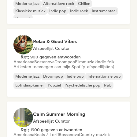
Moderne jazz
Alternatieve rock
Chillen
Klassieke muziek
Indie pop
Indie rock
Instrumentaal
Poprock
Relax & Good Vibes
Afspeellijst Curator
&gt; 900 gegeven antwoorden
Americana
Bossanova
Droompop
Filmmuziek
Indie folk
Artiesten toevoegen aan mijn Spotify-afspeellijst(en)
Moderne jazz
Droompop
Indie pop
Internationale pop
Lofi slaapkamer
Popziel
Psychedelische pop
R&B
Calm Summer Morning
Afspeellijst Curator
&gt; 1900 gegeven antwoorden
Americana
Beats / Lo-fi
Bossanova
Country muziek