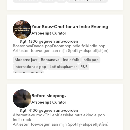
Your Sous-Chef for an Indie Evening
Afspeellijst Curator
&gt; 1300 gegeven antwoorden
Bossanova
Dance pop
Droompop
Indie folk
Indie pop
Artiesten toevoegen aan mijn Spotify-afspeellijst(en)
Moderne jazz
Bossanova
Indie folk
Indie pop
Internationale pop
Lofi slaapkamer
R&B
Soft Pop/Ballad
Before sleeping.
Afspeellijst Curator
&gt; 4100 gegeven antwoorden
Alternatieve rock
Chillen
Klassieke muziek
Indie pop
Indie rock
Artiesten toevoegen aan mijn Spotify-afspeellijst(en)