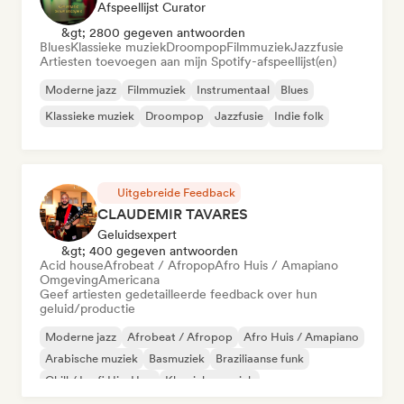
Afspeellijst Curator
&gt; 2800 gegeven antwoorden
Blues
Klassieke muziek
Droompop
Filmmuziek
Jazzfusie
Artiesten toevoegen aan mijn Spotify-afspeellijst(en)
Moderne jazz
Filmmuziek
Instrumentaal
Blues
Klassieke muziek
Droompop
Jazzfusie
Indie folk
Uitgebreide Feedback
CLAUDEMIR TAVARES
Geluidsexpert
&gt; 400 gegeven antwoorden
Acid house
Afrobeat / Afropop
Afro Huis / Amapiano
Omgeving
Americana
Geef artiesten gedetailleerde feedback over hun
geluid/productie
Moderne jazz
Afrobeat / Afropop
Afro Huis / Amapiano
Arabische muziek
Basmuziek
Braziliaanse funk
Chill / Lo-fi Hip-Hop
Klassieke muziek