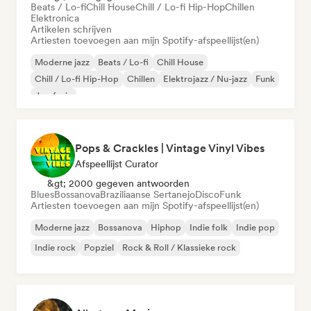
Beats / Lo-fi
Chill House
Chill / Lo-fi Hip-Hop
Chillen
Elektronica
Artikelen schrijven
Artiesten toevoegen aan mijn Spotify-afspeellijst(en)
Moderne jazz
Beats / Lo-fi
Chill House
Chill / Lo-fi Hip-Hop
Chillen
Elektrojazz / Nu-jazz
Funk
Jazzfusie
Pops & Crackles | Vintage Vinyl Vibes
Afspeellijst Curator
&gt; 2000 gegeven antwoorden
Blues
Bossanova
Braziliaanse Sertanejo
Disco
Funk
Artiesten toevoegen aan mijn Spotify-afspeellijst(en)
Moderne jazz
Bossanova
Hiphop
Indie folk
Indie pop
Indie rock
Popziel
Rock & Roll / Klassieke rock