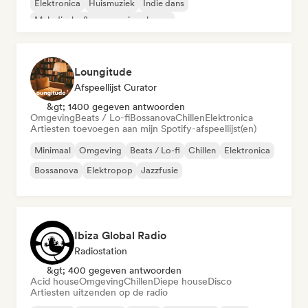
Elektronica
Huismuziek
Indie dans
Melodische & progressieve house
Organische house / downtempo
Loungitude
Afspeellijst Curator
&gt; 1400 gegeven antwoorden
Omgeving
Beats / Lo-fi
Bossanova
Chillen
Elektronica
Artiesten toevoegen aan mijn Spotify-afspeellijst(en)
Minimaal
Omgeving
Beats / Lo-fi
Chillen
Elektronica
Bossanova
Elektropop
Jazzfusie
Ibiza Global Radio
Radiostation
&gt; 400 gegeven antwoorden
Acid house
Omgeving
Chillen
Diepe house
Disco
Artiesten uitzenden op de radio