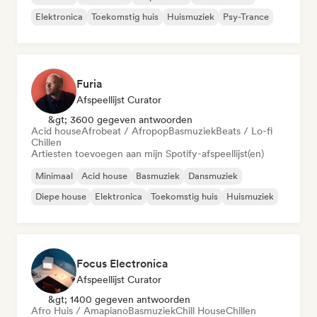
Elektronica
Toekomstig huis
Huismuziek
Psy-Trance
Furia
Afspeellijst Curator
&gt; 3600 gegeven antwoorden
Acid house
Afrobeat / Afropop
Basmuziek
Beats / Lo-fi
Chillen
Artiesten toevoegen aan mijn Spotify-afspeellijst(en)
Minimaal
Acid house
Basmuziek
Dansmuziek
Diepe house
Elektronica
Toekomstig huis
Huismuziek
Focus Electronica
Afspeellijst Curator
&gt; 1400 gegeven antwoorden
Afro Huis / Amapiano
Basmuziek
Chill House
Chillen