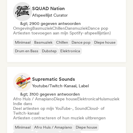
SQUAD Nation
Afspeellijst Curator
&gt; 2900 gegeven antwoorden
Omgeving
Basmuziek
Chillen
Dansmuziek
Dance pop
Artiesten toevoegen aan mijn Spotify-afspeellijst(en)
Minimaal
Basmuziek
Chillen
Dance pop
Diepe house
Drum en Bass
Dubstep
Elektronica
Suprematic Sounds
Youtube/Twitch-Kanaal, Label
&gt; 3100 gegeven antwoorden
Afro Huis / Amapiano
Diepe house
Elektronica
Huismuziek
Indie dans
Deel artiesten op mijn YouTube-, SoundCloud- of
Twitch-kanaal
Artiesten contracteren of hun muziek uitbrengen
Minimaal
Afro Huis / Amapiano
Diepe house