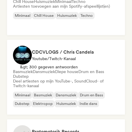
Chill House
Huismuziek
Minimaal
Techno
Artiesten toevoegen aan mijn Spotify-afspeellijst(en)
Minimaal
Chill House
Huismuziek
Techno
CDCVLOGS / Chris Candela
Youtube/Twitch-Kanaal
&gt; 300 gegeven antwoorden
Basmuziek
Dansmuziek
Diepe house
Drum en Bass
Dubstep
Deel artiesten op mijn YouTube-, SoundCloud- of
Twitch-kanaal
Minimaal
Basmuziek
Dansmuziek
Drum en Bass
Dubstep
Elektropop
Huismuziek
Indie dans
Protomotorik Records