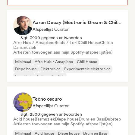
Aaron Decay (Electronic Dream & Chill Electronic Dream playlists)
Afspeellijst Curator
&gt; 3900 gegeven antwoorden
Afro Huis / Amapiano
Beats / Lo-fi
Chill House
Chillen
Dansmuziek
Artiesten toevoegen aan mijn Spotify-afspeellijst(en)
Minimaal
Afro Huis / Amapiano
Chill House
Diepe house
Elektronica
Experimentele elektronica
Frans huis
Toekomstig huis
Tecno oscuro
Afspeellijst Curator
&gt; 2500 gegeven antwoorden
Acid house
Basmuziek
Diepe house
Drum en Bass
Dubstep
Artiesten toevoegen aan mijn Spotify-afspeellijst(en)
Minimaal
Acid house
Diepe house
Drum en Bass