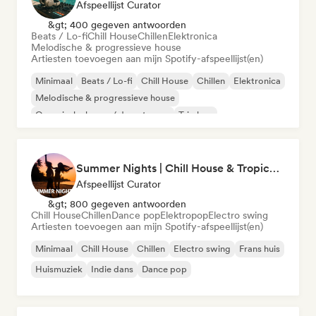
Afspeellijst Curator
&gt; 400 gegeven antwoorden
Beats / Lo-fi
Chill House
Chillen
Elektronica
Melodische & progressieve house
Artiesten toevoegen aan mijn Spotify-afspeellijst(en)
Minimaal
Beats / Lo-fi
Chill House
Chillen
Elektronica
Melodische & progressieve house
Organische house / downtempo
Trip hop
Summer Nights | Chill House & Tropical Beats
Afspeellijst Curator
&gt; 800 gegeven antwoorden
Chill House
Chillen
Dance pop
Elektropop
Electro swing
Artiesten toevoegen aan mijn Spotify-afspeellijst(en)
Minimaal
Chill House
Chillen
Electro swing
Frans huis
Huismuziek
Indie dans
Dance pop