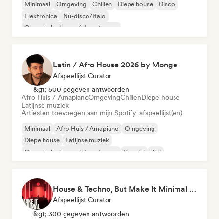
Minimaal
Omgeving
Chillen
Diepe house
Disco
Elektronica
Nu-disco/Italo
Organische house / downtempo
Latin / Afro House 2026 by Monge
Afspeellijst Curator
&gt; 500 gegeven antwoorden
Afro Huis / Amapiano
Omgeving
Chillen
Diepe house
Latijnse muziek
Artiesten toevoegen aan mijn Spotify-afspeellijst(en)
Minimaal
Afro Huis / Amapiano
Omgeving
Diepe house
Latijnse muziek
Organische house / downtempo
Popziel
Ziel
House & Techno, But Make It Minimal 🎚️ Tech House & Melodic Grooves
Afspeellijst Curator
&gt; 300 gegeven antwoorden