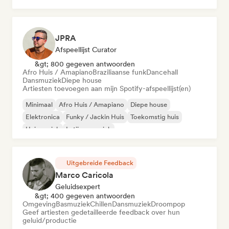
JPRA
Afspeellijst Curator
&gt; 800 gegeven antwoorden
Afro Huis / Amapiano
Braziliaanse funk
Dancehall
Dansmuziek
Diepe house
Artiesten toevoegen aan mijn Spotify-afspeellijst(en)
Minimaal
Afro Huis / Amapiano
Diepe house
Elektronica
Funky / Jackin Huis
Toekomstig huis
Huismuziek
Latijnse muziek
Uitgebreide Feedback
Marco Caricola
Geluidsexpert
&gt; 400 gegeven antwoorden
Omgeving
Basmuziek
Chillen
Dansmuziek
Droompop
Geef artiesten gedetailleerde feedback over hun
geluid/productie