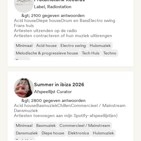
Label, Radiostation
&gt; 2100 gegeven antwoorden
Acid house
Diepe house
Drum en Bass
Electro swing
Frans huis
Artiesten uitzenden op de radio
Artiesten contracteren of hun muziek uitbrengen
Minimaal
Acid house
Electro swing
Huismuziek
Melodische & progressieve house
Tech Huis
Techno
Trance
Summer in ibiza 2026
Afspeellijst Curator
&gt; 2800 gegeven antwoorden
Acid house
Basmuziek
Chillen
Commercieel / Mainstream
Dansmuziek
Artiesten toevoegen aan mijn Spotify-afspeellijst(en)
Minimaal
Basmuziek
Commercieel / Mainstream
Dansmuziek
Diepe house
Elektronica
Huismuziek
Tech Huis