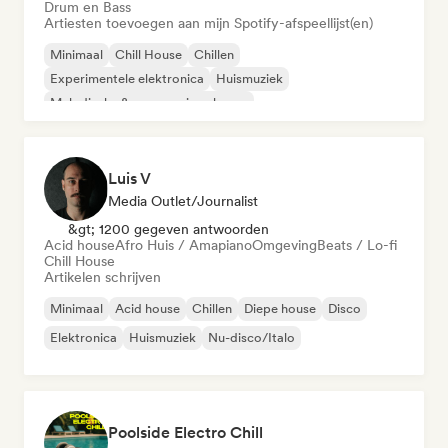
Drum en Bass
Artiesten toevoegen aan mijn Spotify-afspeellijst(en)
Minimaal
Chill House
Chillen
Experimentele elektronica
Huismuziek
Melodische & progressieve house
Organische house / downtempo
Afro Huis / Amapiano
Luis V
Media Outlet/Journalist
&gt; 1200 gegeven antwoorden
Acid house
Afro Huis / Amapiano
Omgeving
Beats / Lo-fi
Chill House
Artikelen schrijven
Minimaal
Acid house
Chillen
Diepe house
Disco
Elektronica
Huismuziek
Nu-disco/Italo
Poolside Electro Chill